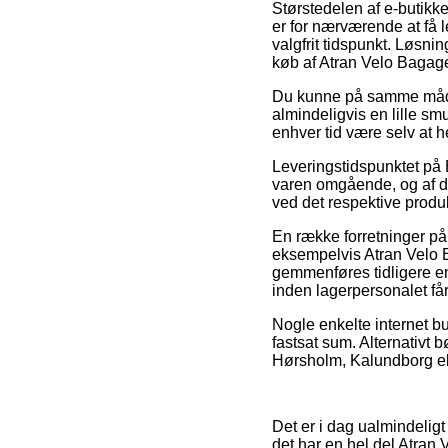
Størstedelen af e-butikk
er for nærværende at få lev
valgfrit tidspunkt. Løsn
køb af Atran Velo Bagag
Du kunne på samme måde p
almindeligvis en lille sm
enhver tid være selv at 
Leveringstidspunktet på 
varen omgående, og af den
ved det respektive produk
En række forretninger på 
eksempelvis Atran Velo B
gemmenføres tidligere end
inden lagerpersonalet får 
Nogle enkelte internet bu
fastsat sum. Alternativt 
Hørsholm, Kalundborg elle
Det er i dag ualmindelig
det har en hel del Atran 