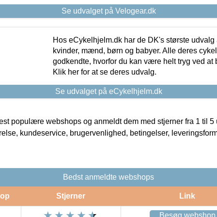
Se udvalget på Velogear.dk
Hos eCykelhjelm.dk har de DK's største udvalg a
kvinder, mænd, børn og babyer. Alle deres cyke
godkendte, hvorfor du kan være helt tryg ved at
Klik her for at se deres udvalg.
Se udvalget på eCykelhjelm.dk
t populære webshops og anmeldt dem med stjerner fra 1 til 5 ud
rrelse, kundeservice, brugervenlighed, betingelser, leveringsfor
Bedst anmeldte webshops
op
Stjerner
Link
Besøg webshop