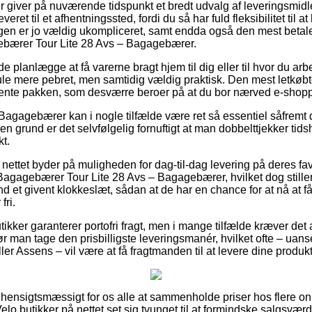
er giver på nuværende tidspunkt et bredt udvalg af leveringsmid
eret til et afhentningssted, fordi du så har fuld fleksibilitet til 
ingen er jo vældig ukompliceret, samt endda også den mest betale
ebærer Tour Lite 28 Avs – Bagagebærer.
lanlægge at få varerne bragt hjem til dig eller til hvor du arb
ule mere pebret, men samtidig vældig praktisk. Den mest letkøbte
hente pakken, som desværre beroer på at du bor nærved e-shopp
Bagagebærer kan i nogle tilfælde være ret så essentiel såfremt 
 grund er det selvfølgelig fornuftigt at man dobbelttjekker tids
t.
nettet byder på muligheden for dag-til-dag levering på deres fa
agagebærer Tour Lite 28 Avs – Bagagebærer, hvilket dog stille
 et givent klokkeslæt, sådan at de har en chance for at nå at få
fri.
tikker garanterer portofri fragt, men i mange tilfælde kræver det a
bør man tage den prisbilligste leveringsmanér, hvilket ofte – uan
r Assens – vil være at få fragtmanden til at levere dine produkte
t hensigtsmæssigt for os alle at sammenholde priser hos flere on
Velo butikker på nettet set sig tvunget til at formindske salgsværd