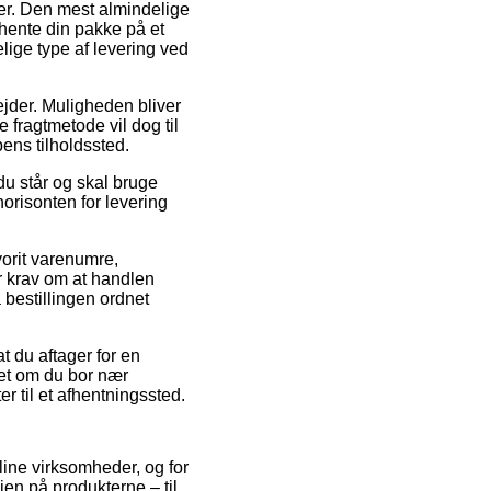
ler. Den mest almindelige
at hente din pakke på et
lige type af levering ved
ejder. Muligheden bliver
 fragtmetode vil dog til
ens tilholdssted.
du står og skal bruge
horisonten for levering
vorit varenumre,
r krav om at handlen
 bestillingen ordnet
t du aftager for en
set om du bor nær
r til et afhentningssted.
line virksomheder, og for
ien på produkterne – til