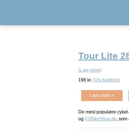
Tour Lite 
(Læs mere)
196
kr.
(Vis fragtpris)
Læs mere »
De mest populære cykel-
og
FriBikeShop.dk
, som 