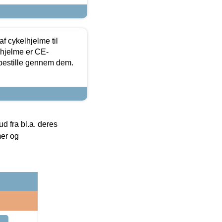
f cykelhjelme til
lhjelme er CE-
 bestille gennem dem.
 fra bl.a. deres
mer og