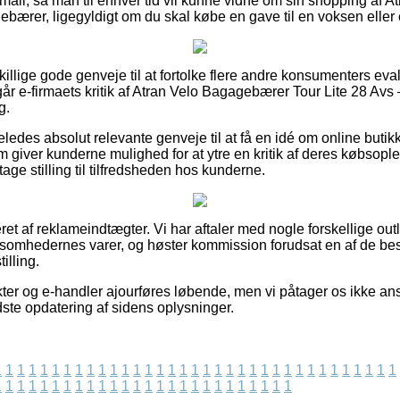
e-mail, så man til enhver tid vil kunne vidne om sin shopping af
bærer, ligegyldigt om du skal købe en gave til en voksen eller 
skillige gode genveje til at fortolke flere andre konsumenters ev
går e-firmaets kritik af Atran Velo Bagagebærer Tour Lite 28 Av
g.
ledes absolut relevante genveje til at få en idé om online butik
 giver kunderne mulighed for at ytre en kritik af deres købsopl
age stilling til tilfredsheden hos kunderne.
ret af reklameindtægter. Vi har aftaler med nogle forskellige out
rksomhedernes varer, og høster kommission forudsat en af de b
illing.
er og e-handler ajourføres løbende, men vi påtager os ikke ansv
dste opdatering af sidens oplysninger.
1
1
1
1
1
1
1
1
1
1
1
1
1
1
1
1
1
1
1
1
1
1
1
1
1
1
1
1
1
1
1
1
1
1
1
1
1
1
1
1
1
1
1
1
1
1
1
1
1
1
1
1
1
1
1
1
1
1
1
1
1