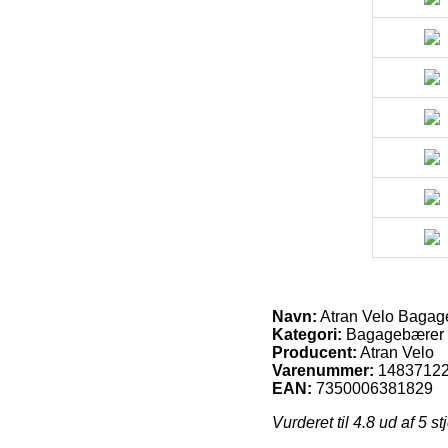
Navn:
Atran Velo Bagag
Kategori:
Bagagebærer
Producent:
Atran Velo
Varenummer:
1483712
EAN:
7350006381829
Vurderet til
4.8
ud af 5 st