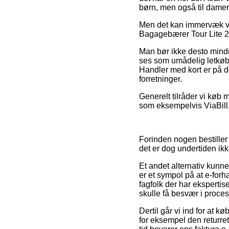
børn, men også til damer
Men det kan immervæk væ
Bagagebærer Tour Lite 28
Man bør ikke desto mindre
ses som umådelig letkøbt
Handler med kort er på d
forretninger.
Generelt tilråder vi køb 
som eksempelvis ViaBill,
Forinden nogen bestiller 
det er dog undertiden i
Et andet alternativ kunne
er et sympol på at e-forh
fagfolk der har eksperti
skulle få besvær i proces
Dertil går vi ind for at 
for eksempel den returrett