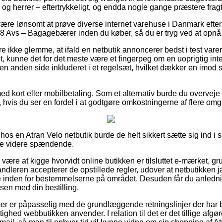
 og herrer – eftertrykkeligt, og endda nogle gange præstere fra
re lønsomt at prøve diverse internet varehuse i Danmark efter
 Avs – Bagagebærer inden du køber, så du er tryg ved at opnå 
 ikke glemme, at ifald en netbutik annoncerer bedst i test varer
, kunne det for det meste være et fingerpeg om en uoprigtig int
en anden side inkluderet i et regelsæt, hvilket dækker en imod 
med kort eller mobilbetaling. Som et alternativ burde du overvej
 hvis du ser en fordel i at godtgøre omkostningerne af flere om
hos en Atran Velo netbutik burde de helt sikkert sætte sig ind i
kke videre spændende.
 være at kigge hvorvidt online butikken er tilsluttet e-mærket, gr
andleren accepterer de opstillede regler, udover at netbutikken j
se inden for bestemmelserne på området. Desuden får du anlednin
sen med din bestilling.
køber er påpasselig med de grundlæggende retningslinjer der har
ighed webbutikken anvender. I relation til det er det tillige afgø