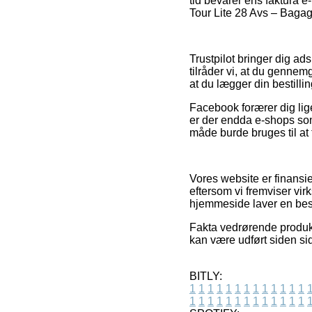
tid bevarer ens faktura 
Tour Lite 28 Avs – Bagage
Trustpilot bringer dig ad
tilråder vi, at du gennem
at du lægger din bestillin
Facebook forærer dig lige
er der endda e-shops som
måde burde bruges til at t
Vores website er finansie
eftersom vi fremviser vi
hjemmeside laver en best
Fakta vedrørende produkt
kan være udført siden si
BITLY:
1
1
1
1
1
1
1
1
1
1
1
1
1
1
1
1
1
1
1
1
1
1
1
1
1
1