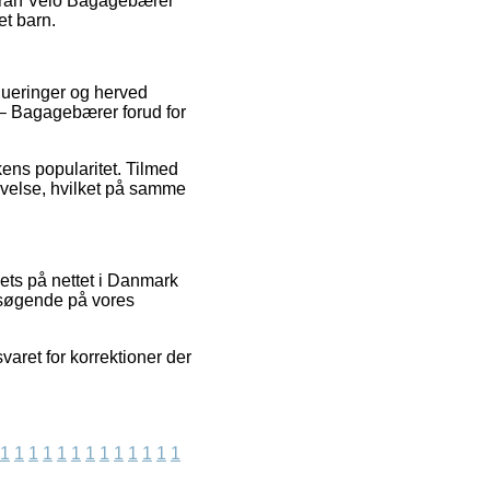
 Atran Velo Bagagebærer
et barn.
alueringer og herved
s – Bagagebærer forud for
kens popularitet. Tilmed
evelse, hvilket på samme
lets på nettet i Danmark
esøgende på vores
aret for korrektioner der
1
1
1
1
1
1
1
1
1
1
1
1
1