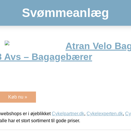
Svømmeanlæg
Atran Velo Ba
28 Avs – Bagagebærer
Køb nu »
webshops er i øjeblikket
Cykelpartner.dk
,
Cykelexperten.dk
,
Cy
alle har et stort sortiment til gode priser.