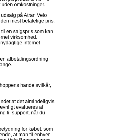
gt uden omkostninger.
 udsalg på Atran Velo
den mest betalelige pris.
 til en salgspris som kan
ernet virksomhed.
snydagtige internet
e en afbetalingsordning
gange.
 shoppens handelsvilkår,
undet at det almindeligvis
ævnligt evalueres af
g til support, når du
 betydning for købet, som
rende, at man til enhver