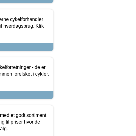
erne cykelforhandler
til hverdagsbrug. Klik
lforretninger - de er
mmen forelsket i cykler.
 med et godt sortiment
g til priser hvor de
alg.