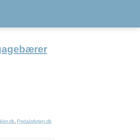
gagebærer
kler.dk
,
Pedalatleten.dk