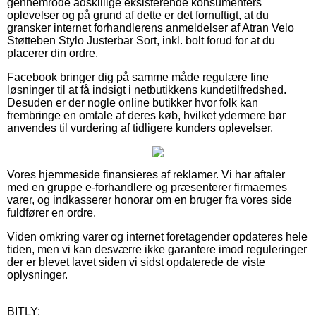
gennemrode adskillige eksisterende konsumenters
oplevelser og på grund af dette er det fornuftigt, at du
gransker internet forhandlerens anmeldelser af Atran Velo
Støtteben Stylo Justerbar Sort, inkl. bolt forud for at du
placerer din ordre.
Facebook bringer dig på samme måde regulære fine
løsninger til at få indsigt i netbutikkens kundetilfredshed.
Desuden er der nogle online butikker hvor folk kan
frembringe en omtale af deres køb, hvilket ydermere bør
anvendes til vurdering af tidligere kunders oplevelser.
Vores hjemmeside finansieres af reklamer. Vi har aftaler
med en gruppe e-forhandlere og præsenterer firmaernes
varer, og indkasserer honorar om en bruger fra vores side
fuldfører en ordre.
Viden omkring varer og internet foretagender opdateres hele
tiden, men vi kan desværre ikke garantere imod reguleringer
der er blevet lavet siden vi sidst opdaterede de viste
oplysninger.
BITLY: