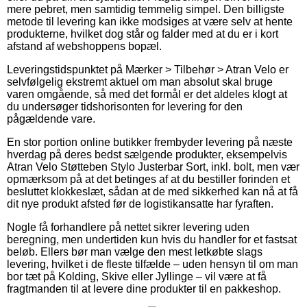
mere pebret, men samtidig temmelig simpel. Den billigste
metode til levering kan ikke modsiges at være selv at hente
produkterne, hvilket dog står og falder med at du er i kort
afstand af webshoppens bopæl.
Leveringstidspunktet på Mærker > Tilbehør > Atran Velo er
selvfølgelig ekstremt aktuel om man absolut skal bruge
varen omgående, så med det formål er det aldeles klogt at
du undersøger tidshorisonten for levering for den
pågældende vare.
En stor portion online butikker frembyder levering på næste
hverdag på deres bedst sælgende produkter, eksempelvis
Atran Velo Støtteben Stylo Justerbar Sort, inkl. bolt, men vær
opmærksom på at det betinges af at du bestiller forinden et
besluttet klokkeslæt, sådan at de med sikkerhed kan nå at få
dit nye produkt afsted før de logistikansatte har fyraften.
Nogle få forhandlere på nettet sikrer levering uden
beregning, men undertiden kun hvis du handler for et fastsat
beløb. Ellers bør man vælge den mest letkøbte slags
levering, hvilket i de fleste tilfælde – uden hensyn til om man
bor tæt på Kolding, Skive eller Jyllinge – vil være at få
fragtmanden til at levere dine produkter til en pakkeshop.