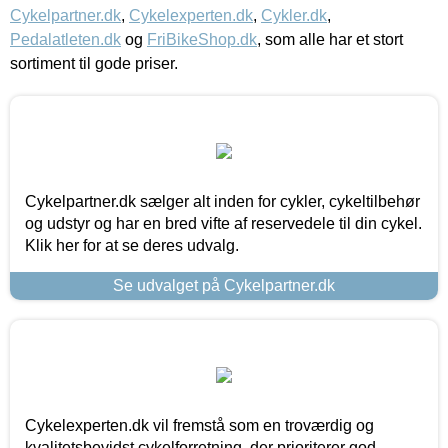
Cykelpartner.dk
,
Cykelexperten.dk
,
Cykler.dk
,
Pedalatleten.dk
og
FriBikeShop.dk
, som alle har et stort
sortiment til gode priser.
Cykelpartner.dk sælger alt inden for cykler, cykeltilbehør
og udstyr og har en bred vifte af reservedele til din cykel.
Klik her for at se deres udvalg.
Se udvalget på Cykelpartner.dk
Cykelexperten.dk vil fremstå som en troværdig og
kvalitetsbevidst cykelforretning, der prioriterer god