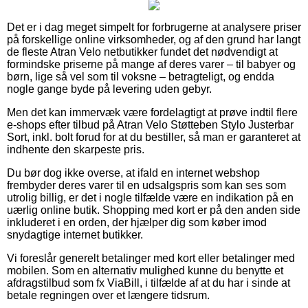
Det er i dag meget simpelt for forbrugerne at analysere priser
på forskellige online virksomheder, og af den grund har langt
de fleste Atran Velo netbutikker fundet det nødvendigt at
formindske priserne på mange af deres varer – til babyer og
børn, lige så vel som til voksne – betragteligt, og endda
nogle gange byde på levering uden gebyr.
Men det kan immervæk være fordelagtigt at prøve indtil flere
e-shops efter tilbud på Atran Velo Støtteben Stylo Justerbar
Sort, inkl. bolt forud for at du bestiller, så man er garanteret at
indhente den skarpeste pris.
Du bør dog ikke overse, at ifald en internet webshop
frembyder deres varer til en udsalgspris som kan ses som
utrolig billig, er det i nogle tilfælde være en indikation på en
uærlig online butik. Shopping med kort er på den anden side
inkluderet i en orden, der hjælper dig som køber imod
snydagtige internet butikker.
Vi foreslår generelt betalinger med kort eller betalinger med
mobilen. Som en alternativ mulighed kunne du benytte et
afdragstilbud som fx ViaBill, i tilfælde af at du har i sinde at
betale regningen over et længere tidsrum.