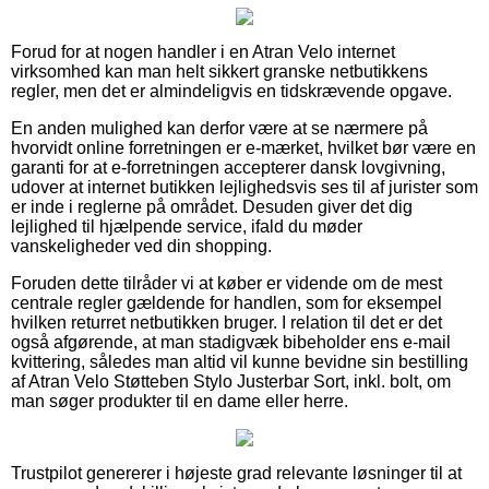
Forud for at nogen handler i en Atran Velo internet
virksomhed kan man helt sikkert granske netbutikkens
regler, men det er almindeligvis en tidskrævende opgave.
En anden mulighed kan derfor være at se nærmere på
hvorvidt online forretningen er e-mærket, hvilket bør være en
garanti for at e-forretningen accepterer dansk lovgivning,
udover at internet butikken lejlighedsvis ses til af jurister som
er inde i reglerne på området. Desuden giver det dig
lejlighed til hjælpende service, ifald du møder
vanskeligheder ved din shopping.
Foruden dette tilråder vi at køber er vidende om de mest
centrale regler gældende for handlen, som for eksempel
hvilken returret netbutikken bruger. I relation til det er det
også afgørende, at man stadigvæk bibeholder ens e-mail
kvittering, således man altid vil kunne bevidne sin bestilling
af Atran Velo Støtteben Stylo Justerbar Sort, inkl. bolt, om
man søger produkter til en dame eller herre.
Trustpilot genererer i højeste grad relevante løsninger til at