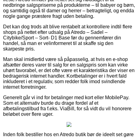
nedbringe salgspriserne på produkterne – til babyer og børn,
og samtidig også til damer og herrer – betragteligt, og endda
nogle gange præstere fragt uden betaling.
Det kan dog trods alt blive rentabelt at kontrollere indtil flere
shops på nettet efter udsalg på Atredo – Sadel –
Citybike/Sport – Sort- D1 Base før du gennemfører din
handel, så man er velinformeret til at skaffe sig den
skarpeste pris.
Man skal imidlertid være så påpasselig, at hvis en e-shop
afsætter deres varer til salg for en salgspris som kan virke
uhørt favorabel, er det ofte være et karakteristika der viser en
bedragerisk internet handler. Kortbetalinger er i hvert fald
inkluderet i et regulativ, som redder folk imod svindlende
internet forretninger.
Generelt går vi ind for betalinger med kort eller MobilePay.
Som et alternativ burde du drage fordel af et
afbetalingstilbud fra f.eks. ViaBill, for så vidt du vil honorere
beløbet over flere uger.
Inden folk bestiller hos en Atredo butik bør de ideelt set gøre