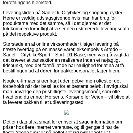
forretningens hjemsted.
Leveringstiden på Sadler til Citybikes og shopping cykler
Herre er vældig udslagsgivende hvis man har brug for
produkterne med det samme, så i det øjemed er det
fuldkommen fornuftigt at vi ser den estimerede leveringsdato
på det respektive produkt.
Størstedelen af online virksomheder tilsiger levering på
næste hverdag på en masse varer, eksempelvis Atredo –
Sadel – Citybike/Sport – Sort- D1 Base, men vær på vagt da
det kræver at transaktionen realiseres inden et nøjagtigt
tidspunkt, med det formål at de har mulighed for at nå at få
bestillingen ud af døren før pakkepersonalet tager hjem.
Nogle e-firmaer sikrer fragt uden gebyr, men oftest er det
forbeholdt når der bestilles for et bestemt beløb. I øvrigt skal
man udvælge den prisbilligste leveringsmanér, som ofte –
hvad end du er nær Horsens, Korsør eller Vejen – vil blive at
få leveret pakken til et udleveringssted.
Det er i dag ultra smart for enhver at søge information om
priser hos flere internet varehuse, og til gengæld har de
fleste Atredo firmaer på nettet set sig nødsaget til at