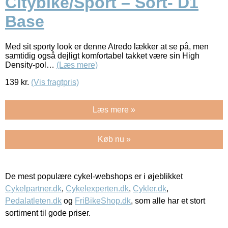
Citybike/Sport – Sort- D1
Base
Med sit sporty look er denne Atredo lækker at se på, men
samtidig også dejligt komfortabel takket være sin High
Density-pol…
(Læs mere)
139
kr.
(Vis fragtpris)
Læs mere »
Køb nu »
De mest populære cykel-webshops er i øjeblikket
Cykelpartner.dk
,
Cykelexperten.dk
,
Cykler.dk
,
Pedalatleten.dk
og
FriBikeShop.dk
, som alle har et stort
sortiment til gode priser.