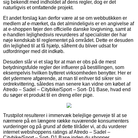
sig bekendt med indholdet af dens regler, dog er det
naturligvis et omfattende projekt.
Et andet forslag kan derfor være at se om webbutikken er
medlem af e-mærket, da det almindeligvis er en angivelse af
at e-shoppen føjer den officielle danske lovgivning, samt at
e-handlen lejlighedsvis revurderes af specialister der har
nøje kendskab til reglementet på området. Dette er desuden
din lejlighed til at få hjælp, såfremt du bliver udsat for
udfordringer med dit indkøb.
Desuden slår vi et slag for at man er obs på de mest
betydningsfulde regler der influerer på bestillingen, som
eksempelvis hvilken bytteret virksomheden benytter. Her er
det ydermere afgørende, at man til enhver tid sikrer sin
ordrekvittering, således man senere kan vidne om købet af
Atredo – Sadel – Citybike/Sport – Sort- D1 Base, hvad end
du søger et produkt til en dreng eller pige.
Trustpilot resulterer i immervæk belejlige genveje til at se
nærmere på en længere række nuværende konsumenters
vurderinger og på grund af dette tilråder vi, at du vurderer
internet webshoppens ratings af Atredo – Sadel –
Citybike/Sport – Sort- D1 Base inden du shopper.