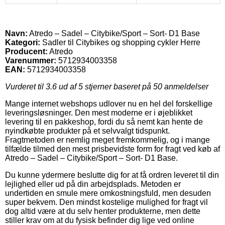
Navn:
Atredo – Sadel – Citybike/Sport – Sort- D1 Base
Kategori:
Sadler til Citybikes og shopping cykler Herre
Producent:
Atredo
Varenummer:
5712934003358
EAN:
5712934003358
Vurderet til
3.6
ud af 5 stjerner baseret på
50
anmeldelser
Mange internet webshops udlover nu en hel del forskellige
leveringsløsninger. Den mest moderne er i øjeblikket
levering til en pakkeshop, fordi du så nemt kan hente de
nyindkøbte produkter på et selvvalgt tidspunkt.
Fragtmetoden er nemlig meget fremkommelig, og i mange
tilfælde tilmed den mest prisbevidste form for fragt ved køb af
Atredo – Sadel – Citybike/Sport – Sort- D1 Base.
Du kunne ydermere beslutte dig for at få ordren leveret til din
lejlighed eller ud på din arbejdsplads. Metoden er
undertiden en smule mere omkostningsfuld, men desuden
super bekvem. Den mindst kostelige mulighed for fragt vil
dog altid være at du selv henter produkterne, men dette
stiller krav om at du fysisk befinder dig lige ved online