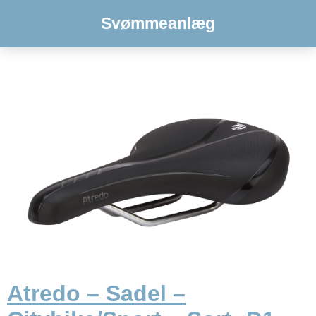
Svømmeanlæg
Atredo – Sadel –