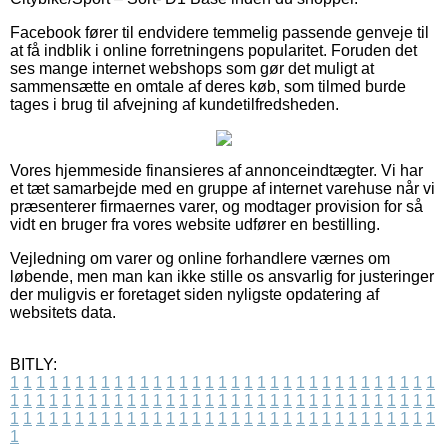
Facebook fører til endvidere temmelig passende genveje til
at få indblik i online forretningens popularitet. Foruden det
ses mange internet webshops som gør det muligt at
sammensætte en omtale af deres køb, som tilmed burde
tages i brug til afvejning af kundetilfredsheden.
Vores hjemmeside finansieres af annonceindtægter. Vi har
et tæt samarbejde med en gruppe af internet varehuse når vi
præsenterer firmaernes varer, og modtager provision for så
vidt en bruger fra vores website udfører en bestilling.
Vejledning om varer og online forhandlere værnes om
løbende, men man kan ikke stille os ansvarlig for justeringer
der muligvis er foretaget siden nyligste opdatering af
websitets data.
BITLY:
1
1
1
1
1
1
1
1
1
1
1
1
1
1
1
1
1
1
1
1
1
1
1
1
1
1
1
1
1
1
1
1
1
1
1
1
1
1
1
1
1
1
1
1
1
1
1
1
1
1
1
1
1
1
1
1
1
1
1
1
1
1
1
1
1
1
1
1
1
1
1
1
1
1
1
1
1
1
1
1
1
1
1
1
1
1
1
1
1
1
1
1
1
1
1
1
1
1
1
1