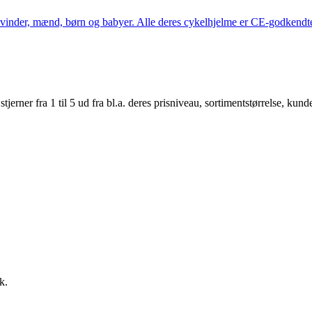
kvinder, mænd, børn og babyer. Alle deres cykelhjelme er CE-godkendte
er fra 1 til 5 ud fra bl.a. deres prisniveau, sortimentstørrelse, kunde
k.