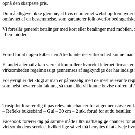
opnå den skarpeste pris.
Du må alligevel ikke glemme, at hvis en internet webshop frembyder en v
omfavnet af en bestemmelse, som garanterer folk overfor bedrageriske 
Vi foreslår generelt betalinger med kort eller betalinger med mobilen. 
i flere bidder.
Forud for at nogen køber i en Atredo internet virksomhed kunne man fo
Et andet alternativ kan være at kontrollere hvorvidt internet firmaet e
virksomheden regelmæssigt gennemses af sagkyndige der har indsigt i re
For øvrigt er det klogt at man er påpasselig med de mest relevante reg
som helst bevarer sin faktura, så man altid vil kunne bevise ordren a
Trustpilot forærer dig tilpas relevante chancer for at gennemstøve e
– Refleks buksebånd – Gul – 30 cm – 2 stk. forud for at du bestiller.
Facebook forærer dig på samme måde ultra uafhængige chancer for at få
virksomhedens service, hvilket lige så vel må benyttes til at afveje hvo