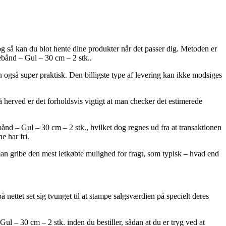
g så kan du blot hente dine produkter når det passer dig. Metoden er
ebånd – Gul – 30 cm – 2 stk..
en også super praktisk. Den billigste type af levering kan ikke modsiges
å herved er det forholdsvis vigtigt at man checker det estimerede
bånd – Gul – 30 cm – 2 stk., hvilket dog regnes ud fra at transaktionen
e har fri.
l man gribe den mest letkøbte mulighed for fragt, som typisk – hvad end
å nettet set sig tvunget til at stampe salgsværdien på specielt deres
l – 30 cm – 2 stk. inden du bestiller, sådan at du er tryg ved at