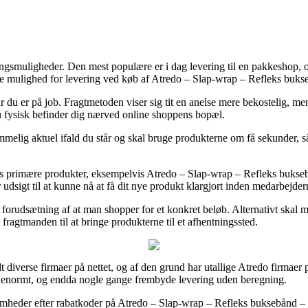
ngsmuligheder. Den mest populære er i dag levering til en pakkeshop, o
ge mulighed for levering ved køb af Atredo – Slap-wrap – Refleks buks
år du er på job. Fragtmetoden viser sig tit en anelse mere bekostelig, m
du fysisk befinder dig nærved online shoppens bopæl.
mmelig aktuel ifald du står og skal bruge produkterne om få sekunder, s
deres primære produkter, eksempelvis Atredo – Slap-wrap – Refleks bukse
r udsigt til at kunne nå at få dit nye produkt klargjort inden medarbejdern
der forudsætning af at man shopper for et konkret beløb. Alternativt ska
fragtmanden til at bringe produkterne til et afhentningssted.
 diverse firmaer på nettet, og af den grund har utallige Atredo firmaer p
er – enormt, og endda nogle gange frembyde levering uden beregning.
omheder efter rabatkoder på Atredo – Slap-wrap – Refleks buksebånd – Gu