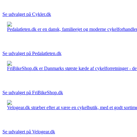
Se udvalget på Cykler.dk
Pedalatleten.dk er en dansk, familieejet og moderne cykelforhandler 
Se udvalget på Pedalatleten.dk
FriBikeShop.dk er Danmarks største kæde af cykelforretninger - de er
Se udvalget på FriBikeShop.dk
Velogear.dk stræber efter at være en cykelbutik, med et godt sortime
Se udvalget på Velogear.dk