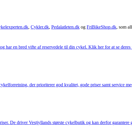
kelexperten.dk
,
Cykler.dk
,
Pedalatleten.dk
og
FriBikeShop.dk
, som all
g har en bred vifte af reservedele til din cykel. Klik her for at se deres
elforretning, der prioriterer god kvalitet, gode priser samt service mege
 priser. De driver Vestjyllands største cykelbutik og kan derfor garantere