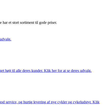
e har et stort sortiment til gode priser.
 udvalg.
t højt til alle deres kunder. Klik her for at se deres udvalg.
 god service, og hurtig levering af nye cykler og cykeludstyr. Klik