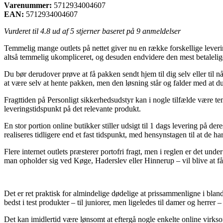
Varenummer:
5712934004607
EAN:
5712934004607
Vurderet til
4.8
ud af 5 stjerner baseret på
9
anmeldelser
Temmelig mange outlets på nettet giver nu en række forskellige leveri
altså temmelig ukompliceret, og desuden endvidere den mest betaleli
Du bør derudover prøve at få pakken sendt hjem til dig selv eller til n
at være selv at hente pakken, men den løsning står og falder med at 
Fragttiden på Personligt sikkerhedsudstyr kan i nogle tilfælde være te
leveringstidspunkt på det relevante produkt.
En stor portion online butikker stiller udsigt til 1 dags levering på 
realiseres tidligere end et fast tidspunkt, med hensynstagen til at de ha
Flere internet outlets præsterer portofri fragt, men i reglen er det un
man opholder sig ved Køge, Haderslev eller Hinnerup – vil blive at få 
Det er ret praktisk for almindelige dødelige at prissammenligne i blandt
bedst i test produkter – til juniorer, men ligeledes til damer og herr
Det kan imidlertid være lønsomt at eftergå nogle enkelte online virks