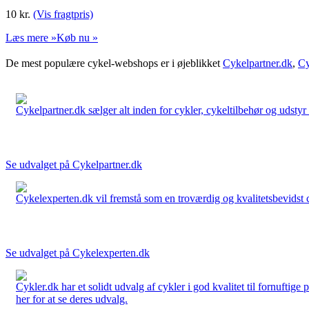
10
kr.
(Vis fragtpris)
Læs mere »
Køb nu »
De mest populære cykel-webshops er i øjeblikket
Cykelpartner.dk
,
Cy
Cykelpartner.dk sælger alt inden for cykler, cykeltilbehør og udstyr o
Se udvalget på Cykelpartner.dk
Cykelexperten.dk vil fremstå som en troværdig og kvalitetsbevidst cyk
Se udvalget på Cykelexperten.dk
Cykler.dk har et solidt udvalg af cykler i god kvalitet til fornuftige
her for at se deres udvalg.