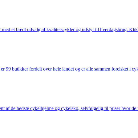
med et bredt udvalg af kvalitetscykler og udstyr til hverdagsbrug. Klik 
 99 butikker fordelt over hele landet og er alle sammen forelsket i cykl
nt af de bedste cykelhjelme og cykelsko, selvfølgelig til priser hvor de 