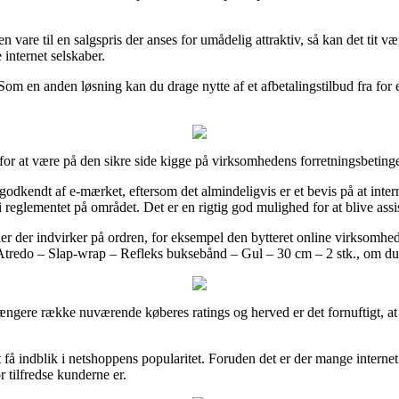
are til en salgspris der anses for umådelig attraktiv, så kan det tit væ
internet selskaber.
Som en anden løsning kan du drage nytte af et afbetalingstilbud fra for ek
r at være på den sikre side kigge på virksomhedens forretningsbetingel
r godkendt af e-mærket, eftersom det almindeligvis er et bevis på at inter
glementet på området. Det er en rigtig god mulighed for at blive assiste
ler der indvirker på ordren, for eksempel den bytteret online virksomhed
f Atredo – Slap-wrap – Refleks buksebånd – Gul – 30 cm – 2 stk., om du e
n længere række nuværende køberes ratings og herved er det fornuftigt,
 indblik i netshoppens popularitet. Foruden det er der mange internet 
r tilfredse kunderne er.