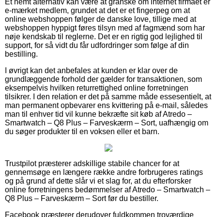
Et nemt alternativ kan være at granske om internet firmaet er
e-mærket medlem, grundet at det er et fingerpeg om at
online webshoppen følger de danske love, tillige med at
webshoppen hyppigt føres tilsyn med af fagmænd som har
nøje kendskab til reglerne. Det er en rigtig god lejlighed til
support, for så vidt du får udfordringer som følge af din
bestilling.
I øvrigt kan det anbefales at kunden er klar over de
grundlæggende forhold der gælder for transaktionen, som
eksempelvis hvilken returrettighed online forretningen
tilsikrer. I den relation er det på samme måde essesentielt, at
man permanent opbevarer ens kvittering på e-mail, således
man til enhver tid vil kunne bekræfte sit køb af Atredo –
Smartwatch – Q8 Plus – Farveskærm – Sort, uafhængig om
du søger produkter til en voksen eller et barn.
Trustpilot præsterer adskillige stabile chancer for at
gennemsøge en længere række andre forbrugeres ratings
og på grund af dette slår vi et slag for, at du efterforsker
online forretningens bedømmelser af Atredo – Smartwatch –
Q8 Plus – Farveskærm – Sort før du bestiller.
Facebook præsterer derudover fuldkommen troværdige