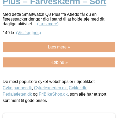
Plus – Farveskærm – Sort
Med dette Smartwatch Q8 Plus fra Atredo får du en
fitnesstracker der gør dig i stand til at holde øje med dit
daglige aktivitet…
(Læs mere)
149
kr.
(Vis fragtpris)
Læs mere »
Køb nu »
De mest populære cykel-webshops er i øjeblikket
Cykelpartner.dk
,
Cykelexperten.dk
,
Cykler.dk
,
Pedalatleten.dk
og
FriBikeShop.dk
, som alle har et stort
sortiment til gode priser.