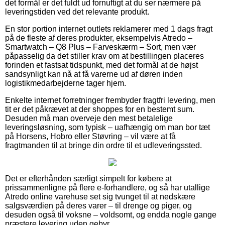
det formål er det fuldt ud fornuftigt at du ser nærmere på
leveringstiden ved det relevante produkt.
En stor portion internet outlets reklamerer med 1 dags fragt
på de fleste af deres produkter, eksempelvis Atredo –
Smartwatch – Q8 Plus – Farveskærm – Sort, men vær
påpasselig da det stiller krav om at bestillingen placeres
forinden et fastsat tidspunkt, med det formål at de højst
sandsynligt kan nå at få varerne ud af døren inden
logistikmedarbejderne tager hjem.
Enkelte internet forretninger frembyder fragtfri levering, men
tit er det påkrævet at der shoppes for en bestemt sum.
Desuden må man overveje den mest betalelige
leveringsløsning, som typisk – uafhængig om man bor tæt
på Horsens, Hobro eller Støvring – vil være at få
fragtmanden til at bringe din ordre til et udleveringssted.
Det er efterhånden særligt simpelt for købere at
prissammenligne på flere e-forhandlere, og så har utallige
Atredo online varehuse set sig tvunget til at nedskære
salgsværdien på deres varer – til drenge og piger, og
desuden også til voksne – voldsomt, og endda nogle gange
præstere levering uden gebyr.