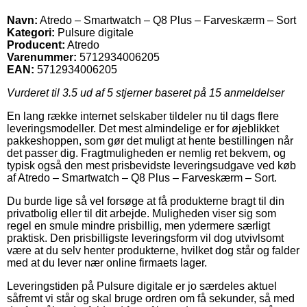
Navn:
Atredo – Smartwatch – Q8 Plus – Farveskærm – Sort
Kategori:
Pulsure digitale
Producent:
Atredo
Varenummer:
5712934006205
EAN:
5712934006205
Vurderet til
3.5
ud af 5 stjerner baseret på
15
anmeldelser
En lang række internet selskaber tildeler nu til dags flere
leveringsmodeller. Det mest almindelige er for øjeblikket
pakkeshoppen, som gør det muligt at hente bestillingen når
det passer dig. Fragtmuligheden er nemlig ret bekvem, og
typisk også den mest prisbevidste leveringsudgave ved køb
af Atredo – Smartwatch – Q8 Plus – Farveskærm – Sort.
Du burde lige så vel forsøge at få produkterne bragt til din
privatbolig eller til dit arbejde. Muligheden viser sig som
regel en smule mindre prisbillig, men ydermere særligt
praktisk. Den prisbilligste leveringsform vil dog utvivlsomt
være at du selv henter produkterne, hvilket dog står og falder
med at du lever nær online firmaets lager.
Leveringstiden på Pulsure digitale er jo særdeles aktuel
såfremt vi står og skal bruge ordren om få sekunder, så med