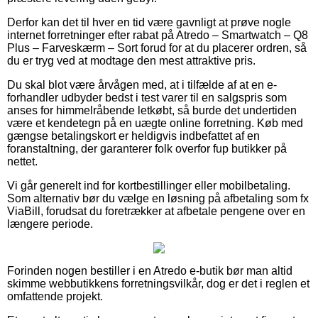
Derfor kan det til hver en tid være gavnligt at prøve nogle
internet forretninger efter rabat på Atredo – Smartwatch – Q8
Plus – Farveskærm – Sort forud for at du placerer ordren, så
du er tryg ved at modtage den mest attraktive pris.
Du skal blot være årvågen med, at i tilfælde af at en e-
forhandler udbyder bedst i test varer til en salgspris som
anses for himmelråbende letkøbt, så burde det undertiden
være et kendetegn på en uægte online forretning. Køb med
gængse betalingskort er heldigvis indbefattet af en
foranstaltning, der garanterer folk overfor fup butikker på
nettet.
Vi går generelt ind for kortbestillinger eller mobilbetaling.
Som alternativ bør du vælge en løsning på afbetaling som fx
ViaBill, forudsat du foretrækker at afbetale pengene over en
længere periode.
Forinden nogen bestiller i en Atredo e-butik bør man altid
skimme webbutikkens forretningsvilkår, dog er det i reglen et
omfattende projekt.