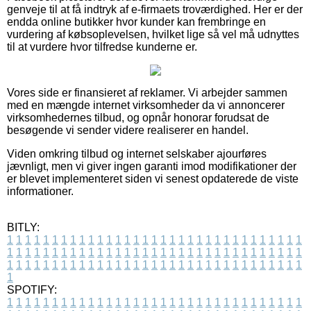
genveje til at få indtryk af e-firmaets troværdighed. Her er der
endda online butikker hvor kunder kan frembringe en
vurdering af købsoplevelsen, hvilket lige så vel må udnyttes
til at vurdere hvor tilfredse kunderne er.
Vores side er finansieret af reklamer. Vi arbejder sammen
med en mængde internet virksomheder da vi annoncerer
virksomhedernes tilbud, og opnår honorar forudsat de
besøgende vi sender videre realiserer en handel.
Viden omkring tilbud og internet selskaber ajourføres
jævnligt, men vi giver ingen garanti imod modifikationer der
er blevet implementeret siden vi senest opdaterede de viste
informationer.
BITLY:
1
1
1
1
1
1
1
1
1
1
1
1
1
1
1
1
1
1
1
1
1
1
1
1
1
1
1
1
1
1
1
1
1
1
1
1
1
1
1
1
1
1
1
1
1
1
1
1
1
1
1
1
1
1
1
1
1
1
1
1
1
1
1
1
1
1
1
1
1
1
1
1
1
1
1
1
1
1
1
1
1
1
1
1
1
1
1
1
1
1
1
1
1
1
1
1
1
1
1
1
SPOTIFY:
1
1
1
1
1
1
1
1
1
1
1
1
1
1
1
1
1
1
1
1
1
1
1
1
1
1
1
1
1
1
1
1
1