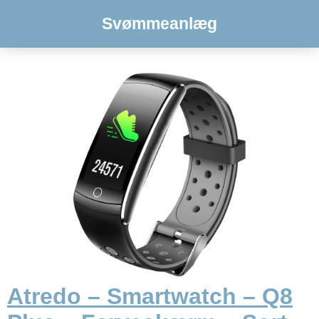
Svømmeanlæg
Atredo – Smartwatch – Q8