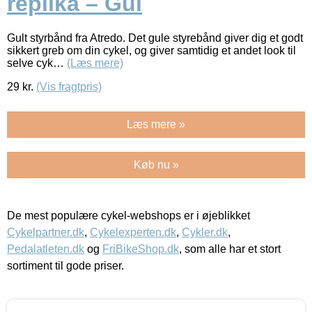
replika – Gul
Gult styrbånd fra Atredo. Det gule styrebånd giver dig et godt
sikkert greb om din cykel, og giver samtidig et andet look til
selve cyk…
(Læs mere)
29
kr.
(Vis fragtpris)
Læs mere »
Køb nu »
De mest populære cykel-webshops er i øjeblikket
Cykelpartner.dk
,
Cykelexperten.dk
,
Cykler.dk
,
Pedalatleten.dk
og
FriBikeShop.dk
, som alle har et stort
sortiment til gode priser.