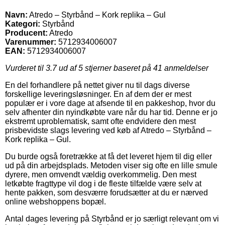
Navn:
Atredo – Styrbånd – Kork replika – Gul
Kategori:
Styrbånd
Producent:
Atredo
Varenummer:
5712934006007
EAN:
5712934006007
Vurderet til
3.7
ud af 5 stjerner baseret på
41
anmeldelser
En del forhandlere på nettet giver nu til dags diverse
forskellige leveringsløsninger. En af dem der er mest
populær er i vore dage at afsende til en pakkeshop, hvor du
selv afhenter din nyindkøbte vare når du har tid. Denne er jo
ekstremt uproblematisk, samt ofte endvidere den mest
prisbevidste slags levering ved køb af Atredo – Styrbånd –
Kork replika – Gul.
Du burde også foretrække at få det leveret hjem til dig eller
ud på din arbejdsplads. Metoden viser sig ofte en lille smule
dyrere, men omvendt vældig overkommelig. Den mest
letkøbte fragttype vil dog i de fleste tilfælde være selv at
hente pakken, som desværre forudsætter at du er nærved
online webshoppens bopæl.
Antal dages levering på Styrbånd er jo særligt relevant om vi