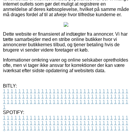
internet outlets som gør det muligt at registrere en
anmeldelse af deres købsoplevelse, hvilket på samme måde
må drages fordel af til at afveje hvor tilfredse kunderne er.
Dette website er finansieret af indtægter fra annoncer. Vi har
tætte samarbejder med en stribe online butikker hvor vi
annoncerer butikkernes tilbud, og tjener betaling hvis de
brugere vi sender videre foretager et køb.
Informationer omkring varer og online selskaber opretholdes
ofte, men vi tager ikke ansvar for korrektioner der kan være
iværksat efter sidste opdatering af websitets data.
BITLY:
1
1
1
1
1
1
1
1
1
1
1
1
1
1
1
1
1
1
1
1
1
1
1
1
1
1
1
1
1
1
1
1
1
1
1
1
1
1
1
1
1
1
1
1
1
1
1
1
1
1
1
1
1
1
1
1
1
1
1
1
1
1
1
1
1
1
1
1
1
1
1
1
1
1
1
1
1
1
1
1
1
1
1
1
1
1
1
1
1
1
1
1
1
1
1
1
1
1
1
1
SPOTIFY:
1
1
1
1
1
1
1
1
1
1
1
1
1
1
1
1
1
1
1
1
1
1
1
1
1
1
1
1
1
1
1
1
1
1
1
1
1
1
1
1
1
1
1
1
1
1
1
1
1
1
1
1
1
1
1
1
1
1
1
1
1
1
1
1
1
1
1
1
1
1
1
1
1
1
1
1
1
1
1
1
1
1
1
1
1
1
1
1
1
1
1
1
1
1
1
1
1
1
1