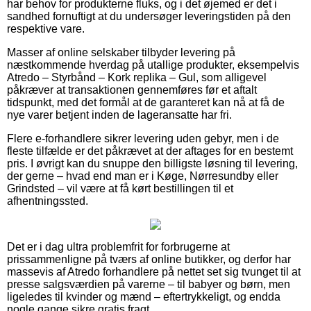
har behov for produkterne fluks, og i det øjemed er det i
sandhed fornuftigt at du undersøger leveringstiden på den
respektive vare.
Masser af online selskaber tilbyder levering på
næstkommende hverdag på utallige produkter, eksempelvis
Atredo – Styrbånd – Kork replika – Gul, som alligevel
påkræver at transaktionen gennemføres før et aftalt
tidspunkt, med det formål at de garanteret kan nå at få de
nye varer betjent inden de lageransatte har fri.
Flere e-forhandlere sikrer levering uden gebyr, men i de
fleste tilfælde er det påkrævet at der aftages for en bestemt
pris. I øvrigt kan du snuppe den billigste løsning til levering,
der gerne – hvad end man er i Køge, Nørresundby eller
Grindsted – vil være at få kørt bestillingen til et
afhentningssted.
Det er i dag ultra problemfrit for forbrugerne at
prissammenligne på tværs af online butikker, og derfor har
massevis af Atredo forhandlere på nettet set sig tvunget til at
presse salgsværdien på varerne – til babyer og børn, men
ligeledes til kvinder og mænd – eftertrykkeligt, og endda
nogle gange sikre gratis fragt.