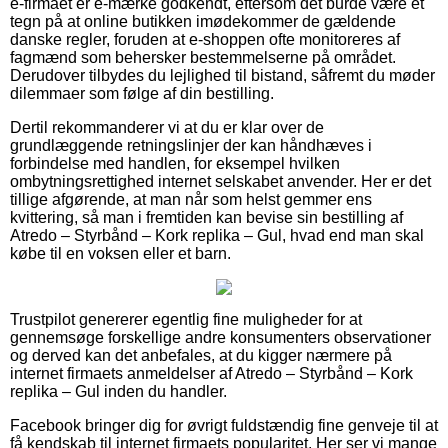
e-firmaet er e-mærke godkendt, eftersom det burde være et
tegn på at online butikken imødekommer de gældende
danske regler, foruden at e-shoppen ofte monitoreres af
fagmænd som behersker bestemmelserne på området.
Derudover tilbydes du lejlighed til bistand, såfremt du møder
dilemmaer som følge af din bestilling.
Dertil rekommanderer vi at du er klar over de
grundlæggende retningslinjer der kan håndhæves i
forbindelse med handlen, for eksempel hvilken
ombytningsrettighed internet selskabet anvender. Her er det
tillige afgørende, at man når som helst gemmer ens
kvittering, så man i fremtiden kan bevise sin bestilling af
Atredo – Styrbånd – Kork replika – Gul, hvad end man skal
købe til en voksen eller et barn.
Trustpilot genererer egentlig fine muligheder for at
gennemsøge forskellige andre konsumenters observationer
og derved kan det anbefales, at du kigger nærmere på
internet firmaets anmeldelser af Atredo – Styrbånd – Kork
replika – Gul inden du handler.
Facebook bringer dig for øvrigt fuldstændig fine genveje til at
få kendskab til internet firmaets popularitet. Her ser vi mange