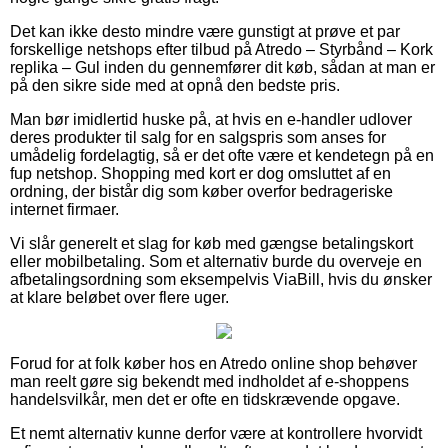
Det kan ikke desto mindre være gunstigt at prøve et par
forskellige netshops efter tilbud på Atredo – Styrbånd – Kork
replika – Gul inden du gennemfører dit køb, sådan at man er
på den sikre side med at opnå den bedste pris.
Man bør imidlertid huske på, at hvis en e-handler udlover
deres produkter til salg for en salgspris som anses for
umådelig fordelagtig, så er det ofte være et kendetegn på en
fup netshop. Shopping med kort er dog omsluttet af en
ordning, der bistår dig som køber overfor bedrageriske
internet firmaer.
Vi slår generelt et slag for køb med gængse betalingskort
eller mobilbetaling. Som et alternativ burde du overveje en
afbetalingsordning som eksempelvis ViaBill, hvis du ønsker
at klare beløbet over flere uger.
Forud for at folk køber hos en Atredo online shop behøver
man reelt gøre sig bekendt med indholdet af e-shoppens
handelsvilkår, men det er ofte en tidskrævende opgave.
Et nemt alternativ kunne derfor være at kontrollere hvorvidt