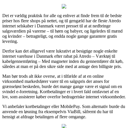
Det er vældig praktisk for alle og enhver at finde frem til de bedste
priser hos flere shops på nettet, og til gengæld har de fleste Atredo
internet selskaber i Danmark været presset til at at nedbringe
salgsværdien på varerne – til børn og babyer, og ligeledes til mænd
og kvinder – betragteligt, og endda nogle gange garantere gratis
levering.
Derfor kan det alligevel være lukrativt at besigtige nogle enkelte
internet varehuse i Danmark efter rabat på Atredo – Værktøj til
kabelgennemføring – Med magneter inden du gennemfører dit køb,
således at man er på den sikre side med at antage den billigste pris.
Man bør trods alt ikke overse, at i tilfælde af at en online
virksomhed markedsfører varer til en salgspris der anses for
grænseløst beskeden, burde det mange gange være et signal om en
svindel e-forretning. Kortbetalinger er i hvert fald omfavnet af en
lov, som assisterer køber overfor bedrageriske internet virksomheder.
Vi anbefaler kortbetalinger eller MobilePay. Som alternativ burde du
anvende en løsning fra eksempelvis ViaBill, såfremt du har til
hensigt at afdrage betalingen af flere omgange.