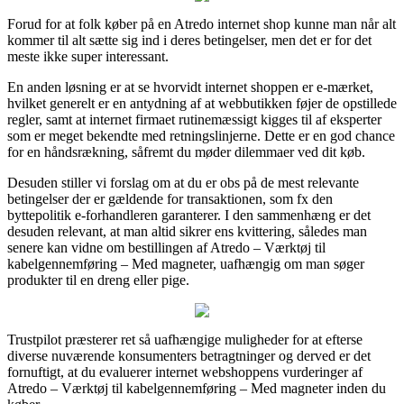
Forud for at folk køber på en Atredo internet shop kunne man når alt
kommer til alt sætte sig ind i deres betingelser, men det er for det
meste ikke super interessant.
En anden løsning er at se hvorvidt internet shoppen er e-mærket,
hvilket generelt er en antydning af at webbutikken føjer de opstillede
regler, samt at internet firmaet rutinemæssigt kigges til af eksperter
som er meget bekendte med retningslinjerne. Dette er en god chance
for en håndsrækning, såfremt du møder dilemmaer ved dit køb.
Desuden stiller vi forslag om at du er obs på de mest relevante
betingelser der er gældende for transaktionen, som fx den
byttepolitik e-forhandleren garanterer. I den sammenhæng er det
desuden relevant, at man altid sikrer ens kvittering, således man
senere kan vidne om bestillingen af Atredo – Værktøj til
kabelgennemføring – Med magneter, uafhængig om man søger
produkter til en dreng eller pige.
Trustpilot præsterer ret så uafhængige muligheder for at efterse
diverse nuværende konsumenters betragtninger og derved er det
fornuftigt, at du evaluerer internet webshoppens vurderinger af
Atredo – Værktøj til kabelgennemføring – Med magneter inden du