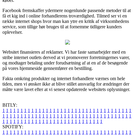
køber.
Facebook fremskaffer ydermere nogenlunde passende metoder til at
få et kig ind i online forhandlerens troværdighed. Tilmed ser vi en
række internet shops hvor man kan ytre en kritik af virksomhedens
service, som tillige bør bruges til at fornemme tidligere kunders
oplevelser.
Websitet finansieres af reklamer. Vi har faste samarbejder med en
stribe internet outlets derved at vi promoverer forretningernes varer,
og modtager betaling under forudsætning af at en af de besøgende
på vores hjemmeside gennemfører en bestilling.
Fakta omkring produkter og internet forhandlere værnes om hele
tiden, men vi ønsker ikke at blive stillet ansvarlig for ændringer der
måtte være lavet efter at vi senest opdaterede websitets oplysninger.
BITLY:
1
1
1
1
1
1
1
1
1
1
1
1
1
1
1
1
1
1
1
1
1
1
1
1
1
1
1
1
1
1
1
1
1
1
1
1
1
1
1
1
1
1
1
1
1
1
1
1
1
1
1
1
1
1
1
1
1
1
1
1
1
1
1
1
1
1
1
1
1
1
1
1
1
1
1
1
1
1
1
1
1
1
1
1
1
1
1
1
1
1
1
1
1
1
1
1
1
1
1
1
SPOTIFY:
1
1
1
1
1
1
1
1
1
1
1
1
1
1
1
1
1
1
1
1
1
1
1
1
1
1
1
1
1
1
1
1
1
1
1
1