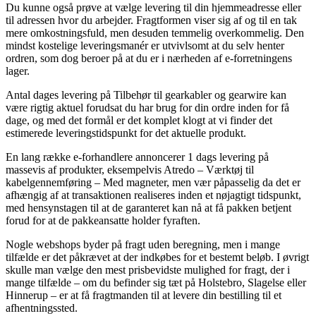
Du kunne også prøve at vælge levering til din hjemmeadresse eller
til adressen hvor du arbejder. Fragtformen viser sig af og til en tak
mere omkostningsfuld, men desuden temmelig overkommelig. Den
mindst kostelige leveringsmanér er utvivlsomt at du selv henter
ordren, som dog beroer på at du er i nærheden af e-forretningens
lager.
Antal dages levering på Tilbehør til gearkabler og gearwire kan
være rigtig aktuel forudsat du har brug for din ordre inden for få
dage, og med det formål er det komplet klogt at vi finder det
estimerede leveringstidspunkt for det aktuelle produkt.
En lang række e-forhandlere annoncerer 1 dags levering på
massevis af produkter, eksempelvis Atredo – Værktøj til
kabelgennemføring – Med magneter, men vær påpasselig da det er
afhængig af at transaktionen realiseres inden et nøjagtigt tidspunkt,
med hensynstagen til at de garanteret kan nå at få pakken betjent
forud for at de pakkeansatte holder fyraften.
Nogle webshops byder på fragt uden beregning, men i mange
tilfælde er det påkrævet at der indkøbes for et bestemt beløb. I øvrigt
skulle man vælge den mest prisbevidste mulighed for fragt, der i
mange tilfælde – om du befinder sig tæt på Holstebro, Slagelse eller
Hinnerup – er at få fragtmanden til at levere din bestilling til et
afhentningssted.