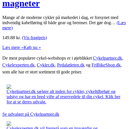
magneter
Mange af de moderne cykler på markedet i dag, er forsynet med
indvendig kabelføring til både gear og bremser. Det gør dog…
(Læs
mere)
149.88
kr.
(Vis fragtpris)
Læs mere »
Køb nu »
De mest populære cykel-webshops er i øjeblikket
Cykelpartner.dk
,
Cykelexperten.dk
,
Cykler.dk
,
Pedalatleten.dk
og
FriBikeShop.dk
,
som alle har et stort sortiment til gode priser.
Cykelpartner.dk sælger alt inden for cykler, cykeltilbehør og
udstyr og har en bred vifte af reservedele til din cykel. Klik her
for at se deres udvalg.
Se udvalget på Cykelpartner.dk
Cykelexperten.dk vil fremstå som en troværdig og