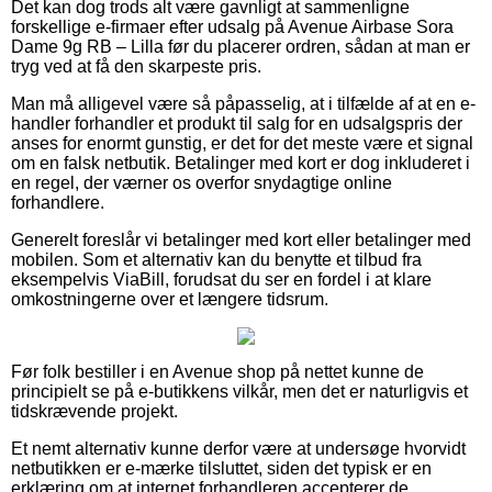
Det kan dog trods alt være gavnligt at sammenligne
forskellige e-firmaer efter udsalg på Avenue Airbase Sora
Dame 9g RB – Lilla før du placerer ordren, sådan at man er
tryg ved at få den skarpeste pris.
Man må alligevel være så påpasselig, at i tilfælde af at en e-
handler forhandler et produkt til salg for en udsalgspris der
anses for enormt gunstig, er det for det meste være et signal
om en falsk netbutik. Betalinger med kort er dog inkluderet i
en regel, der værner os overfor snydagtige online
forhandlere.
Generelt foreslår vi betalinger med kort eller betalinger med
mobilen. Som et alternativ kan du benytte et tilbud fra
eksempelvis ViaBill, forudsat du ser en fordel i at klare
omkostningerne over et længere tidsrum.
Før folk bestiller i en Avenue shop på nettet kunne de
principielt se på e-butikkens vilkår, men det er naturligvis et
tidskrævende projekt.
Et nemt alternativ kunne derfor være at undersøge hvorvidt
netbutikken er e-mærke tilsluttet, siden det typisk er en
erklæring om at internet forhandleren accepterer de