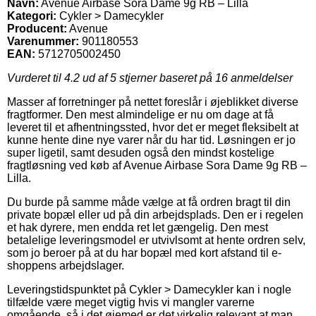
Navn:
Avenue Airbase Sora Dame 9g RB – Lilla
Kategori:
Cykler > Damecykler
Producent:
Avenue
Varenummer:
901180553
EAN:
5712705002450
Vurderet til
4.2
ud af 5 stjerner baseret på
16
anmeldelser
Masser af forretninger på nettet foreslår i øjeblikket diverse
fragtformer. Den mest almindelige er nu om dage at få
leveret til et afhentningssted, hvor det er meget fleksibelt at
kunne hente dine nye varer når du har tid. Løsningen er jo
super ligetil, samt desuden også den mindst kostelige
fragtløsning ved køb af Avenue Airbase Sora Dame 9g RB –
Lilla.
Du burde på samme måde vælge at få ordren bragt til din
private bopæl eller ud på din arbejdsplads. Den er i regelen
et hak dyrere, men endda ret let gængelig. Den mest
betalelige leveringsmodel er utvivlsomt at hente ordren selv,
som jo beroer på at du har bopæl med kort afstand til e-
shoppens arbejdslager.
Leveringstidspunktet på Cykler > Damecykler kan i nogle
tilfælde være meget vigtig hvis vi mangler varerne
omgående, så i det øjemed er det virkelig relevant at man