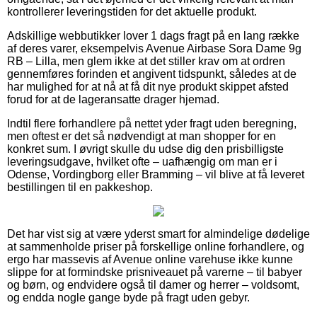
kontrollerer leveringstiden for det aktuelle produkt.
Adskillige webbutikker lover 1 dags fragt på en lang række
af deres varer, eksempelvis Avenue Airbase Sora Dame 9g
RB – Lilla, men glem ikke at det stiller krav om at ordren
gennemføres forinden et angivent tidspunkt, således at de
har mulighed for at nå at få dit nye produkt skippet afsted
forud for at de lageransatte drager hjemad.
Indtil flere forhandlere på nettet yder fragt uden beregning,
men oftest er det så nødvendigt at man shopper for en
konkret sum. I øvrigt skulle du udse dig den prisbilligste
leveringsudgave, hvilket ofte – uafhængig om man er i
Odense, Vordingborg eller Bramming – vil blive at få leveret
bestillingen til en pakkeshop.
Det har vist sig at være yderst smart for almindelige dødelige
at sammenholde priser på forskellige online forhandlere, og
ergo har massevis af Avenue online varehuse ikke kunne
slippe for at formindske prisniveauet på varerne – til babyer
og børn, og endvidere også til damer og herrer – voldsomt,
og endda nogle gange byde på fragt uden gebyr.