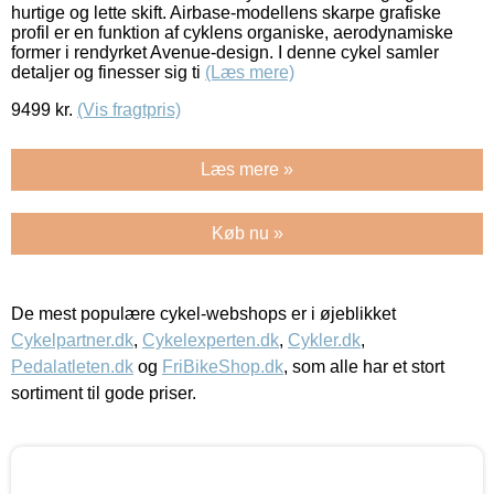
hurtige og lette skift. Airbase-modellens skarpe grafiske
profil er en funktion af cyklens organiske, aerodynamiske
former i rendyrket Avenue-design. I denne cykel samler
detaljer og finesser sig ti
(Læs mere)
9499
kr.
(Vis fragtpris)
Læs mere »
Køb nu »
De mest populære cykel-webshops er i øjeblikket
Cykelpartner.dk
,
Cykelexperten.dk
,
Cykler.dk
,
Pedalatleten.dk
og
FriBikeShop.dk
, som alle har et stort
sortiment til gode priser.