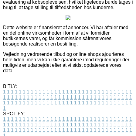
evaluering af købsoplevelsen, hvilket ligeledes burde tages i
brug til at tage stilling til tilfredsheden hos kunderne.
Dette website er finansieret af annoncer. Vi har aftaler med
en del online virksomheder i form af at vi formidler
butikkernes varer, og får kommission såfremt vores
besøgende realiserer en bestilling.
Vejledning vedrørende tilbud og online shops ajourføres
hele tiden, men vi kan ikke garantere imod reguleringer der
muligvis er udarbejdet efter at vi sidst opdaterede vores
data.
BITLY:
1
1
1
1
1
1
1
1
1
1
1
1
1
1
1
1
1
1
1
1
1
1
1
1
1
1
1
1
1
1
1
1
1
1
1
1
1
1
1
1
1
1
1
1
1
1
1
1
1
1
1
1
1
1
1
1
1
1
1
1
1
1
1
1
1
1
1
1
1
1
1
1
1
1
1
1
1
1
1
1
1
1
1
1
1
1
1
1
1
1
1
1
1
1
1
1
1
1
1
1
SPOTIFY:
1
1
1
1
1
1
1
1
1
1
1
1
1
1
1
1
1
1
1
1
1
1
1
1
1
1
1
1
1
1
1
1
1
1
1
1
1
1
1
1
1
1
1
1
1
1
1
1
1
1
1
1
1
1
1
1
1
1
1
1
1
1
1
1
1
1
1
1
1
1
1
1
1
1
1
1
1
1
1
1
1
1
1
1
1
1
1
1
1
1
1
1
1
1
1
1
1
1
1
1