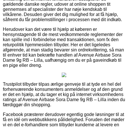
gældende danske regler, udover at online shoppen tit
gennemses af specialister der har nøje kendskab til
vilkårene. Desuden giver det dig mulighed for at få hjælp,
såfremt du får problemstillinger i processen med dit indkøb.
Herudover kan det være til hjælp at køberen er
hensynstagende til de mest vedkommende reglementer der
kan spille ind i forbindelse med transaktionen, som fx den
returpolitik hjemmesiden tilbyder. Her er det ligeledes
afgørende, at man stadig bevarer sin ordrekvittering, så man
til enhver tid kan bekræfte handlen af Avenue Airbase Sora
Dame 9g RB – Lilla, uafhængig om du er på gaveindkøb til
en pige eller dreng.
Trustpilot tilbyder tilpas ærlige genveje til at tyde en hel del
forhenværende konsumenters anmeldelser og af den grund
er det en hjælp, at du tager et kig på internet virksomhedens
ratings af Avenue Airbase Sora Dame 9g RB – Lilla inden du
færdiggør din shopping.
Facebook præsterer derudover egentlig gode løsninger til at
få en idé om webbutikkens pålidelighed. Foruden det møder
vi en del e-forhandlere som tilbyder kunderne at levere en