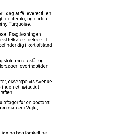
i dag at få leveret til en
gt problemfri, og endda
hiny Turquoise.
esse. Fragtløsningen
st letkøbte metode til
efinder dig i kort afstand
ngsfuld om du står og
dersøger leveringstiden
kter, eksempelvis Avenue
rinden et nøjagtigt
raften.
du aftager for en bestemt
om man er i Vejle,
ligning hos forskellige