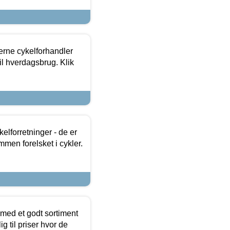
erne cykelforhandler
til hverdagsbrug. Klik
lforretninger - de er
mmen forelsket i cykler.
 med et godt sortiment
g til priser hvor de