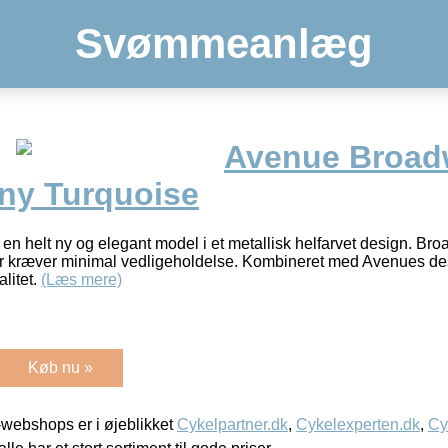
Svømmeanlæg
Avenue Broadw
ny Turquoise
en helt ny og elegant model i et metallisk helfarvet design. Bro
r kræver minimal vedligeholdelse. Kombineret med Avenues des
alitet.
(Læs mere)
Køb nu »
webshops er i øjeblikket
Cykelpartner.dk
,
Cykelexperten.dk
,
Cy