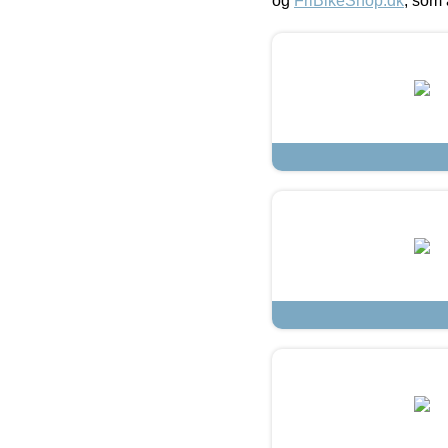
og
FriBikeShop.dk
, som 