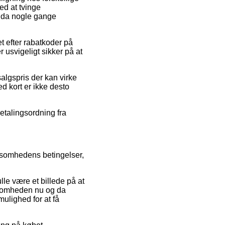
ed at tvinge
ndda nogle gange
t efter rabatkoder på
usvigeligt sikker på at
algspris der kan virke
ed kort er ikke desto
betalingsordning fra
rksomhedens betingelser,
lle være et billede på at
rksomheden nu og da
ulighed for at få