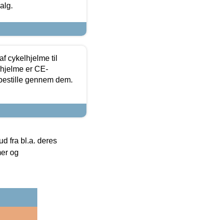
alg.
f cykelhjelme til
lhjelme er CE-
 bestille gennem dem.
 fra bl.a. deres
mer og