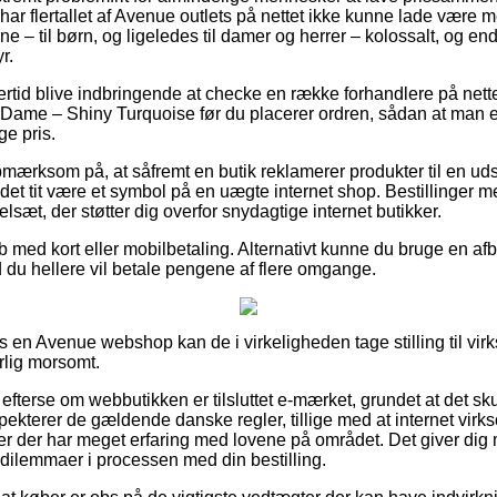
 har flertallet af Avenue outlets på nettet ikke kunne lade være m
e – til børn, og ligeledes til damer og herrer – kolossalt, og e
r.
ertid blive indbringende at checke en række forhandlere på nette
ame – Shiny Turquoise før du placerer ordren, sådan at man er 
ge pris.
mærksom på, at såfremt en butik reklamerer produkter til en uds
n det tit være et symbol på en uægte internet shop. Bestillinger m
elsæt, der støtter dig overfor snydagtige internet butikker.
øb med kort eller mobilbetaling. Alternativt kunne du bruge en af
d du hellere vil betale pengene af flere omgange.
os en Avenue webshop kan de i virkeligheden tage stilling til vi
rlig morsomt.
fterse om webbutikken er tilsluttet e-mærket, grundet at det sku
ekterer de gældende danske regler, tillige med at internet vi
er der har meget erfaring med lovene på området. Det giver dig m
år dilemmaer i processen med din bestilling.