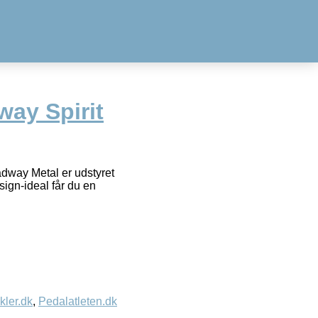
ay Spirit
adway Metal er udstyret
ign-ideal får du en
kler.dk
,
Pedalatleten.dk