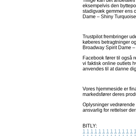
Tillige kan det anbefales
eksempelvis den byttepolit
stadigvæk gemmer ens or
Dame – Shiny Turquoise, 
Trustpilot frembringer u
køberes betragtninger og
Broadway Spirit Dame – S
Facebook fører til også r
vi faktisk online outlet
anvendes til at danne dig
Vores hjemmeside er fina
markedsfører deres produk
Oplysninger vedrørende pr
ansvarlig for rettelser d
BITLY:
1
1
1
1
1
1
1
1
1
1
1
1
1