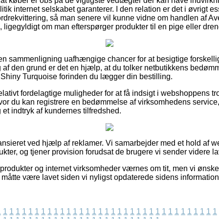
 at køber er obs på de vigtigste vedtægter der kan have indvirkn
ik internet selskabet garanterer. I den relation er det i øvrigt e
drekvittering, så man senere vil kunne vidne om handlen af A
ligegyldigt om man efterspørger produkter til en pige eller dren
den sammenligning uafhængige chancer for at besigtige forskel
 af den grund er det en hjælp, at du tolker netbutikkens bedøm
hiny Turquoise forinden du lægger din bestilling.
elativt fordelagtige muligheder for at få indsigt i webshoppens 
s hvor du kan registrere en bedømmelse af virksomhedens service,
 et indtryk af kundernes tilfredshed.
nsieret ved hjælp af reklamer. Vi samarbejder med et hold af 
ter, og tjener provision forudsat de brugere vi sender videre la
odukter og internet virksomheder værnes om tit, men vi ønsker i
er måtte være lavet siden vi nyligst opdaterede sidens information
1
1
1
1
1
1
1
1
1
1
1
1
1
1
1
1
1
1
1
1
1
1
1
1
1
1
1
1
1
1
1
1
1
1
1