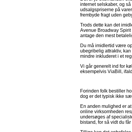
internet selskaber, og så
udsalgspriserne på varern
frembyde fragt uden geby
Trods dette kan det imidl
Avenue Broadway Spirit D
antage den mest betaleli
Du må imidlertid være op
ubegribelig attraktiv, ka
mindre inkluderet i et reg
Vi går generelt ind for k
eksempelvis ViaBill, ifal
Forinden folk bestiller h
dog er det typisk ikke sæ
En anden mulighed er at e
online virksomheden resp
undersøges af specialist
bistand, for så vidt du f