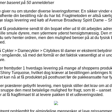
rner baseret på
50
anmeldelser
 giver nu om stunder diverse leveringsformer. En sikker vinder er 
hente din bestilling når du har tid. Fragtmetoden er altså særli
lige slags levering ved køb af Avenue Broadway Spirit Dame – S
 få produkterne sendt til din bopæl eller ud til dit arbejdes adr
 lille smule dyrere, men ydermere yderst hensigtsmæssig. Den me
 du selv henter ordren, men den mulighed beroer på at du fysisk b
ted.
Cykler > Damecykler > Citybikes til damer er ekstremt betydni
r omgående, så med det formål er det faktisk væsentligt at vi un
re.
ker frembyder 1 hverdags levering på mange af shoppens produ
hiny Turquoise, hvilket dog kræver at bestillingen anbringes fo
et kan nå at få produktet på posthuset før de pakkeansatte har fy
er præsterer gebyrfri levering, men typisk stiller det krav om at 
snuppe den mest betalelige mulighed for fragt, som tit – uanset 
 at få fragtfirmaet til at levere pakken til et udleveringssted.
stremt problemfrit for almindelige mennesker at lave prissammen