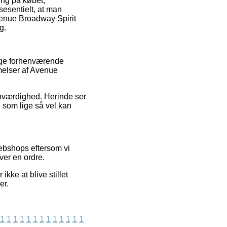
ing på købet,
ssesentielt, at man
venue Broadway Spirit
g.
lige forhenværende
melser af Avenue
troværdighed. Herinde ser
 som lige så vel kan
webshops eftersom vi
ver en ordre.
kke at blive stillet
er.
1
1
1
1
1
1
1
1
1
1
1
1
1