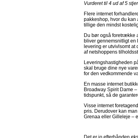
Vurderet til
4
ud af 5 stje
Flere internet forhandlere
pakkeshop, hvor du kan af
tillige den mindst koste
Du bør også foretrække at
bliver gennemsnitligt en
levering er utvivlsomt at
af netshoppens tilholdss
Leveringshastigheden på 
skal bruge dine nye vare
for den vedkommende va
En masse internet butik
Broadway Spirit Dame – S
tidspunkt, så de garanter
Visse internet foretagend
pris. Derudover kan man 
Grenaa eller Gilleleje – er
Det er jo efterhånden ek