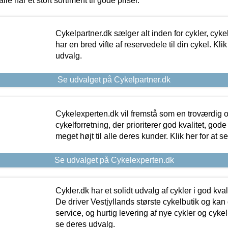
alle har et stort sortiment til gode priser.
Cykelpartner.dk sælger alt inden for cykler, cyke
har en bred vifte af reservedele til din cykel. Klik
udvalg.
Se udvalget på Cykelpartner.dk
Cykelexperten.dk vil fremstå som en troværdig o
cykelforretning, der prioriterer god kvalitet, god
meget højt til alle deres kunder. Klik her for at s
Se udvalget på Cykelexperten.dk
Cykler.dk har et solidt udvalg af cykler i god kvalit
De driver Vestjyllands største cykelbutik og kan
service, og hurtig levering af nye cykler og cykelu
se deres udvalg.