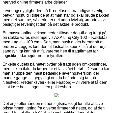
nærved online firmaets arbejdslager.
Leveringsdygtigheden på Kædelåse er naturligvis særligt
betydningsfuld i tilfælde af at man står og skal bruge pakken
med det samme, så derfor er det uden tvivl afgørende at vi
besigtiger leveringstiden på det aktuelle produkt.
En masse online virksomheder tilbyder dag-til-dag fragt på
en række varer, eksempelvis AXA Linq City 100 – Kædelås
med nøgle – 100 cm – Sort, men husk at det beroer på at
ordren aflægges forinden et fastsat tidspunkt, så at de højst
sandsynligt kan nå at få varerne hen til fragtfirmaet før
logistikmedarbejderne har fyraften.
Enkelte outlets på nettet byder på fragt uden omkostninger,
men tit kun ifald du køber for et fastslået beløb. Desuden kan
man snuppe den mest betalelige leveringsversion, der
mange gange – ligegyldigt om du befinder sig tæt på
Næstved, Frederiksværk eller Faaborg – vil være at få dem
til at køre bestillingen til en pakkeshop.
Det er jo efterhånden ret hensigtsmæssigt for alle at lave
prissammenligning fra diverse firmaer på nettet, og af den
grund har utallige AXA Basta webbutikker fundet det