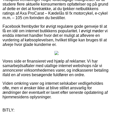
studere flere aktuelle konsumenters opfattelser og på grund
af dette er det at foretrække, at du tjekker netbutikkens
ratings af Axa ProCarat – Kædelås til fx motorcykel, e-cykel
m.m. – 105 cm forinden du bestiller.
Facebook frembyder for øvrigt regulære gode genveje til at
få en idé om internet butikkens popularitet. I øvrigt møder vi
endda internet handler hvor det er muligt at aflevere en
vurdering af købsoplevelsen, hvilket tillige kan bruges til at
afveje hvor glade kunderne er.
Vores side er finansieret ved hjælp af reklamer. Vi har
samarbejdsaftaler med utallige internet webshops når vi
annoncerer virksomhedernes varer, og indkasserer betaling
ifald en af vores besøgende fuldfører en ordre.
Viden omkring varer og internet selskaber vedligeholdes
ofte, men vi ønsker ikke at blive stillet ansvarlig for
ændringer der eventuelt er lavet efter seneste opdatering af
hjemmesidens oplysninger.
BITLY: