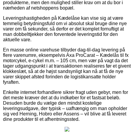
produkterne, men den mulighed stiller krav om at du bor i
nærheden af netshoppens bopæl.
Leveringshastigheden på Kædelåse kan vise sig at være
temmelig betydningsfuld om vi absolut skal bruge dine nye
varer om få sekunder, så derfor er det komplet fornuftigt at
man dobbelttjekker den forventede leveringstid for den
aktuelle vare.
En masse online varehuse tilbyder dag-til-dag levering på
flere varenumre, eksempelvis Axa ProCarat – Kædelås til fx
motorcykel, e-cykel m.m. – 105 cm, men vær på vagt da det
tager udgangspunkt i at transaktionen realiseres før et givent
klokkeslæt, så at de højst sandsynligt kan nå at få de nye
varer skippet afsted forinden de logistikansatte holder
fyraften.
Enkelte internet forhandlere sikrer fragt uden gebyr, men for
det meste kræver det at du indkøber for et fastsat beløb.
Desuden burde du vælge den mindst kostelige
leveringsudgave, der typisk – uafhængig om man opholder
sig ved Herning, Hobro eller Assens – vil blive at få leveret
dine produkter til et afhentningssted.