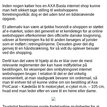
Inden nogen køber hos en AXA Basta internet shop kunne
man helt sikkert tage stilling til webshoppens
forretningsvilkår, dog er det uden tvivl en tidskrævende
opgave.
Et alternativ kan være at tjekke hvorvidt e-shoppen er støttet
af e-mærket, siden det generelt er et kendetegn for at online
webshoppen efterkommer den officielle danske lovgivning,
udover at forretningen fra tid til anden besøges af jurister
som er indført i retningslinjerne. Desuden giver det dig
genvej til en håndsrækning, for så vidt du oplever besvær
ved din shopping.
Dertil kan det være til hjælp at du er klar over de mest
relevante reglementer der kan have indflydelse på
bestillingen, for eksempel den ombytningsret internet
webshoppen bruger. I relation til det er det virkelig
essesentielt, at man stadigvæk bevarer sin ordremail, så
man til enhver tid vil kunne vidne om sin bestilling af Axa
ProCarat – Kædelås til fx motorcykel, e-cykel m.m. – 105 cm,
hvad end man leder efter en vare til en herre eller dame.
Trustpilot frembringer nogle fordelagtige muligheder for at