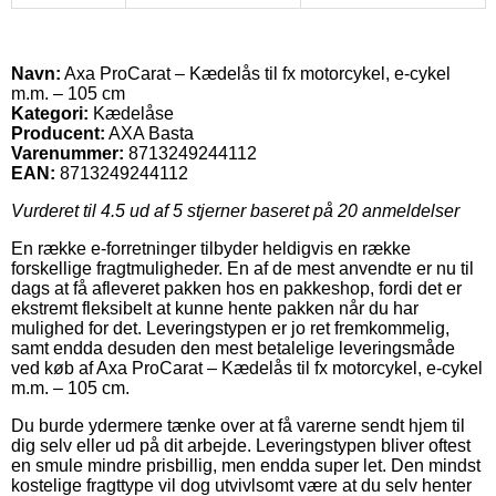
Navn:
Axa ProCarat – Kædelås til fx motorcykel, e-cykel
m.m. – 105 cm
Kategori:
Kædelåse
Producent:
AXA Basta
Varenummer:
8713249244112
EAN:
8713249244112
Vurderet til
4.5
ud af 5 stjerner baseret på
20
anmeldelser
En række e-forretninger tilbyder heldigvis en række
forskellige fragtmuligheder. En af de mest anvendte er nu til
dags at få afleveret pakken hos en pakkeshop, fordi det er
ekstremt fleksibelt at kunne hente pakken når du har
mulighed for det. Leveringstypen er jo ret fremkommelig,
samt endda desuden den mest betalelige leveringsmåde
ved køb af Axa ProCarat – Kædelås til fx motorcykel, e-cykel
m.m. – 105 cm.
Du burde ydermere tænke over at få varerne sendt hjem til
dig selv eller ud på dit arbejde. Leveringstypen bliver oftest
en smule mindre prisbillig, men endda super let. Den mindst
kostelige fragttype vil dog utvivlsomt være at du selv henter