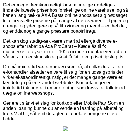
Det er meget fremkommeligt for almindelige dødelige at
finde de laveste priser hos forskellige online varehuse, og så
har en lang række AXA Basta online shops set sig nødsaget
til at nedsætte priserne på mange af deres varer – til piger og
drenge, og yderligere også til kvinder og mænd – en hel del,
og endda nogle gange præstere portofri fragt.
Det kan dog stadigvæk være smart at eftergå diverse e-
shops efter rabat på Axa ProCarat – Kædelås til fx
motorcykel, e-cykel m.m. – 105 cm inden du placerer ordren,
sådan at du er skudsikker på at få fat i den prisbilligste pris.
Du må imidlertid være opmærksom på, at i tilfælde af at en
e-forhandler afsætter en vare til salg for en udsalgspris der
virker ekstraordinært gunstig, er det mange gange være et
kendetegn på en svindel webbutik. Kortbetalinger er
imidlertid inkluderet i en anordning, som forsvarer folk imod
uægte online webshops.
Generelt slår vi et slag for kortkøb eller MobilePay. Som en
anden løsning kunne du anvende en løsning på afbetaling
fra fx ViaBill, såfremt du agter at afbetale pengene i flere
bidder.