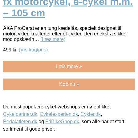
fx motorcykel, e-cykel m.m.
– 105 cm
AXA ProCarat er en tung kædelås, specielt designet til
motorcykler, knallerter eller el-cykler. Den er ekstra sikker
mod opskærin…
(Læs mere)
499
kr.
(Vis fragtpris)
Læs mere »
Køb nu »
De mest populære cykel-webshops er i øjeblikket
Cykelpartner.dk
,
Cykelexperten.dk
,
Cykler.dk
,
Pedalatleten.dk
og
FriBikeShop.dk
, som alle har et stort
sortiment til gode priser.