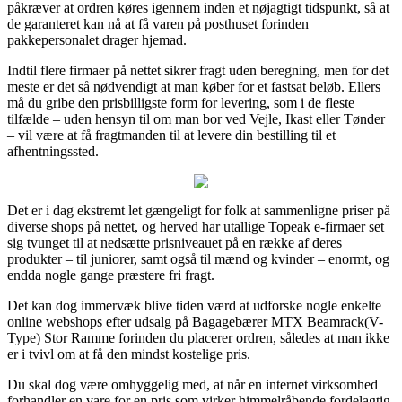
påkræver at ordren køres igennem inden et nøjagtigt tidspunkt, så at
de garanteret kan nå at få varen på posthuset forinden
pakkepersonalet drager hjemad.
Indtil flere firmaer på nettet sikrer fragt uden beregning, men for det
meste er det så nødvendigt at man køber for et fastsat beløb. Ellers
må du gribe den prisbilligste form for levering, som i de fleste
tilfælde – uden hensyn til om man bor ved Vejle, Ikast eller Tønder
– vil være at få fragtmanden til at levere din bestilling til et
afhentningssted.
Det er i dag ekstremt let gængeligt for folk at sammenligne priser på
diverse shops på nettet, og herved har utallige Topeak e-firmaer set
sig tvunget til at nedsætte prisniveauet på en række af deres
produkter – til juniorer, samt også til mænd og kvinder – enormt, og
endda nogle gange præstere fri fragt.
Det kan dog immervæk blive tiden værd at udforske nogle enkelte
online webshops efter udsalg på Bagagebærer MTX Beamrack(V-
Type) Stor Ramme forinden du placerer ordren, således at man ikke
er i tvivl om at få den mindst kostelige pris.
Du skal dog være omhyggelig med, at når en internet virksomhed
forhandler en vare for en pris som virker himmelråbende fordelagtig,