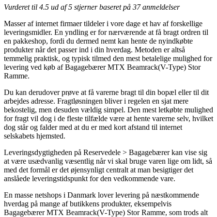
Vurderet til
4.5
ud af 5 stjerner baseret på
37
anmeldelser
Masser af internet firmaer tildeler i vore dage et hav af forskellige
leveringsmidler. En yndling er for nærværende at få bragt ordren til
en pakkeshop, fordi du dermed nemt kan hente de nyindkøbte
produkter når det passer ind i din hverdag. Metoden er altså
temmelig praktisk, og typisk tilmed den mest betalelige mulighed for
levering ved køb af Bagagebærer MTX Beamrack(V-Type) Stor
Ramme.
Du kan derudover prøve at få varerne bragt til din bopæl eller til dit
arbejdes adresse. Fragtløsningen bliver i regelen en sjat mere
bekostelig, men desuden vældig simpel. Den mest letkøbte mulighed
for fragt vil dog i de fleste tilfælde være at hente varerne selv, hvilket
dog står og falder med at du er med kort afstand til internet
selskabets hjemsted.
Leveringsdygtigheden på Reservedele > Bagagebærer kan vise sig
at være usædvanlig væsentlig når vi skal bruge varen lige om lidt, så
med det formål er det øjensynligt centralt at man besigtiger det
anslåede leveringstidspunkt for den vedkommende vare.
En masse netshops i Danmark lover levering på næstkommende
hverdag på mange af butikkens produkter, eksempelvis
Bagagebærer MTX Beamrack(V-Type) Stor Ramme, som trods alt