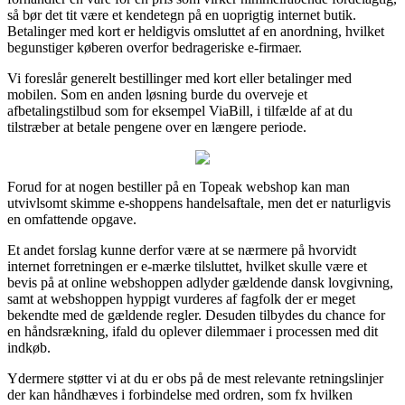
så bør det tit være et kendetegn på en uoprigtig internet butik.
Betalinger med kort er heldigvis omsluttet af en anordning, hvilket
begunstiger køberen overfor bedrageriske e-firmaer.
Vi foreslår generelt bestillinger med kort eller betalinger med
mobilen. Som en anden løsning burde du overveje et
afbetalingstilbud som for eksempel ViaBill, i tilfælde af at du
tilstræber at betale pengene over en længere periode.
Forud for at nogen bestiller på en Topeak webshop kan man
utvivlsomt skimme e-shoppens handelsaftale, men det er naturligvis
en omfattende opgave.
Et andet forslag kunne derfor være at se nærmere på hvorvidt
internet forretningen er e-mærke tilsluttet, hvilket skulle være et
bevis på at online webshoppen adlyder gældende dansk lovgivning,
samt at webshoppen hyppigt vurderes af fagfolk der er meget
bekendte med de gældende regler. Desuden tilbydes du chance for
en håndsrækning, ifald du oplever dilemmaer i processen med dit
indkøb.
Ydermere støtter vi at du er obs på de mest relevante retningslinjer
der kan håndhæves i forbindelse med ordren, som fx hvilken