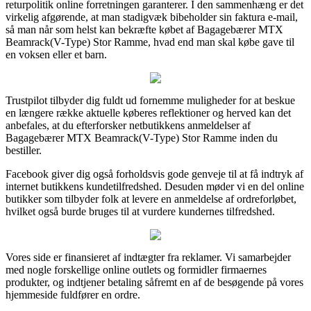
returpolitik online forretningen garanterer. I den sammenhæng er det
virkelig afgørende, at man stadigvæk bibeholder sin faktura e-mail,
så man når som helst kan bekræfte købet af Bagagebærer MTX
Beamrack(V-Type) Stor Ramme, hvad end man skal købe gave til
en voksen eller et barn.
Trustpilot tilbyder dig fuldt ud fornemme muligheder for at beskue
en længere række aktuelle køberes reflektioner og herved kan det
anbefales, at du efterforsker netbutikkens anmeldelser af
Bagagebærer MTX Beamrack(V-Type) Stor Ramme inden du
bestiller.
Facebook giver dig også forholdsvis gode genveje til at få indtryk af
internet butikkens kundetilfredshed. Desuden møder vi en del online
butikker som tilbyder folk at levere en anmeldelse af ordreforløbet,
hvilket også burde bruges til at vurdere kundernes tilfredshed.
Vores side er finansieret af indtægter fra reklamer. Vi samarbejder
med nogle forskellige online outlets og formidler firmaernes
produkter, og indtjener betaling såfremt en af de besøgende på vores
hjemmeside fuldfører en ordre.