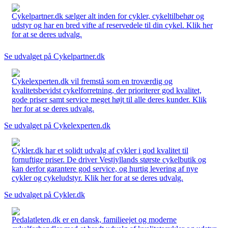
Cykelpartner.dk sælger alt inden for cykler, cykeltilbehør og
udstyr og har en bred vifte af reservedele til din cykel. Klik her
for at se deres udvalg.
Se udvalget på Cykelpartner.dk
Cykelexperten.dk vil fremstå som en troværdig og
kvalitetsbevidst cykelforretning, der prioriterer god kvalitet,
gode priser samt service meget højt til alle deres kunder. Klik
her for at se deres udvalg.
Se udvalget på Cykelexperten.dk
Cykler.dk har et solidt udvalg af cykler i god kvalitet til
fornuftige priser. De driver Vestjyllands største cykelbutik og
kan derfor garantere god service, og hurtig levering af nye
cykler og cykeludstyr. Klik her for at se deres udvalg.
Se udvalget på Cykler.dk
Pedalatleten.dk er en dansk, familieejet og moderne