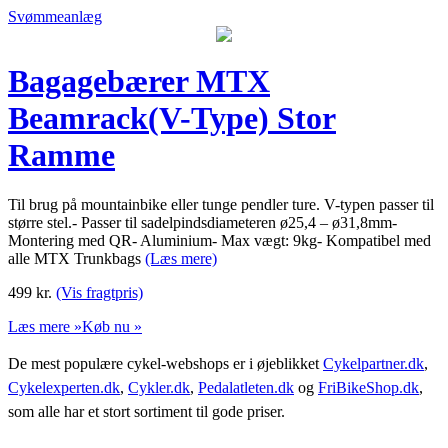
Svømmeanlæg
Bagagebærer MTX
Beamrack(V-Type) Stor
Ramme
Til brug på mountainbike eller tunge pendler ture. V-typen passer til
større stel.- Passer til sadelpindsdiameteren ø25,4 – ø31,8mm-
Montering med QR- Aluminium- Max vægt: 9kg- Kompatibel med
alle MTX Trunkbags
(Læs mere)
499
kr.
(Vis fragtpris)
Læs mere »
Køb nu »
De mest populære cykel-webshops er i øjeblikket
Cykelpartner.dk
,
Cykelexperten.dk
,
Cykler.dk
,
Pedalatleten.dk
og
FriBikeShop.dk
,
som alle har et stort sortiment til gode priser.