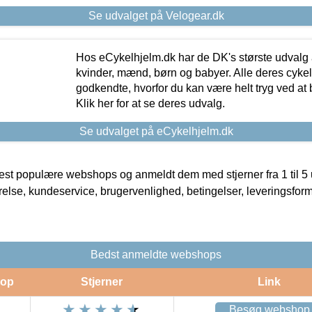
Se udvalget på Velogear.dk
Hos eCykelhjelm.dk har de DK's største udvalg a
kvinder, mænd, børn og babyer. Alle deres cyke
godkendte, hvorfor du kan være helt tryg ved at
Klik her for at se deres udvalg.
Se udvalget på eCykelhjelm.dk
t populære webshops og anmeldt dem med stjerner fra 1 til 5 ud
rrelse, kundeservice, brugervenlighed, betingelser, leveringsfor
Bedst anmeldte webshops
op
Stjerner
Link
Besøg webshop