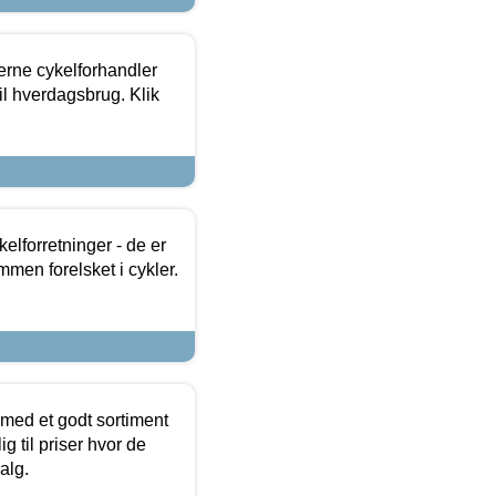
erne cykelforhandler
til hverdagsbrug. Klik
lforretninger - de er
mmen forelsket i cykler.
 med et godt sortiment
g til priser hvor de
alg.