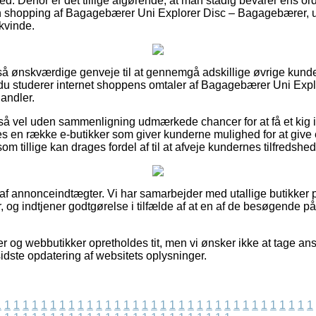
ed. Derfor er det tillige afgørende, at man stadig bevarer ens o
sin shopping af Bagagebærer Uni Explorer Disc – Bagagebærer,
 kvinde.
et så ønskværdige genveje til at gennemgå adskillige øvrige ku
at du studerer internet shoppens omtaler af Bagagebærer Uni Expl
andler.
å vel uden sammenligning udmærkede chancer for at få et kig i
es en række e-butikker som giver kunderne mulighed for at give 
m tillige kan drages fordel af til at afveje kundernes tilfredshed
 af annonceindtægter. Vi har samarbejder med utallige butikker p
, og indtjener godtgørelse i tilfælde af at en af de besøgende på
 og webbutikker opretholdes tit, men vi ønsker ikke at tage ans
sidste opdatering af websitets oplysninger.
1
1
1
1
1
1
1
1
1
1
1
1
1
1
1
1
1
1
1
1
1
1
1
1
1
1
1
1
1
1
1
1
1
1
1