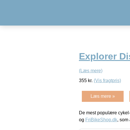
Explorer D
(Læs mere)
355
kr.
(Vis fragtpris)
Læs mere »
De mest populære cykel-
og
FriBikeShop.dk
, som 