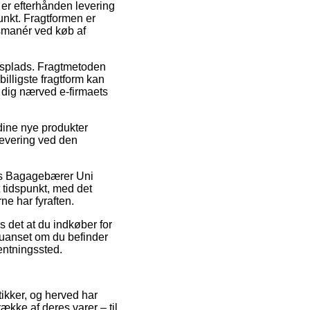
 er efterhånden levering
unkt. Fragtformen er
gsmanér ved køb af
jdsplads. Fragtmetoden
billigste fragtform kan
 dig nærved e-firmaets
dine nye produkter
 levering ved den
vis Bagagebærer Uni
t tidspunkt, med det
ne har fyraften.
 det at du indkøber for
 uanset om du befinder
hentningssted.
tikker, og herved har
kke af deres varer – til