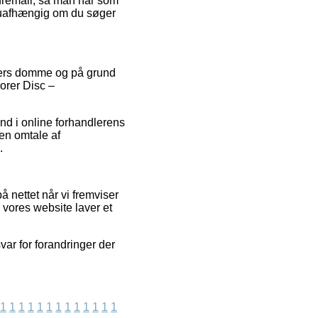
rdremail, så man når som
 uafhængig om du søger
nders domme og på grund
orer Disc –
nd i online forhandlerens
en omtale af
.
å nettet når vi fremviser
 vores website laver et
var for forandringer der
1
1
1
1
1
1
1
1
1
1
1
1
1