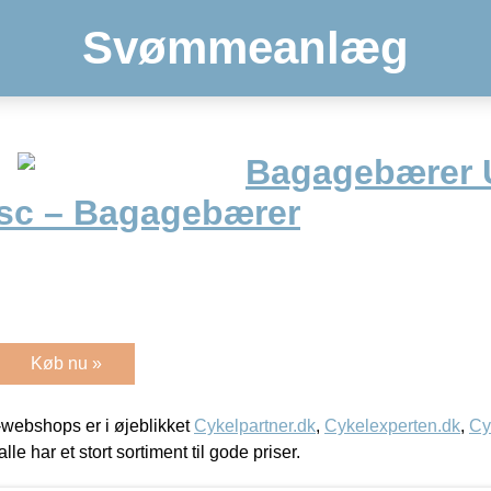
Svømmeanlæg
Bagagebærer 
isc – Bagagebærer
Køb nu »
webshops er i øjeblikket
Cykelpartner.dk
,
Cykelexperten.dk
,
Cy
alle har et stort sortiment til gode priser.