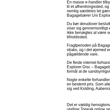
En masse e-handler tilby
til et afhentningssted, o
nemlig særdeles let gæng
Bagagebærer Uni Explor
Du bør derudover beslutte
viser sig gennemsnitligt 
ikke benægtes at være se
tilholdssted.
Fragtperioden på Bagageb
straks, og i det øjemed e
pågældende vare.
De fleste internet forha
Explorer Disc – Bagagebær
formål at de sandsynligvi
Nogle enkelte forhandler
en bestemt pris. Som alt
sig ved Kolding, Aabenraa
Det er vældig hensigtsmæs
utallige Topeak online s