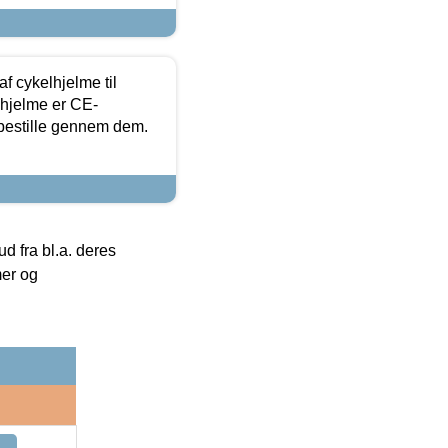
f cykelhjelme til
lhjelme er CE-
 bestille gennem dem.
 fra bl.a. deres
mer og