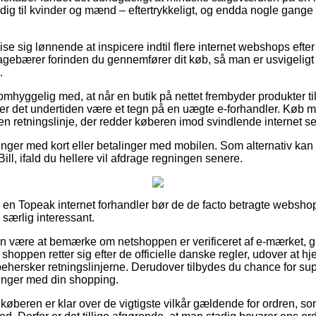
dig til kvinder og mænd – eftertrykkeligt, og endda nogle gange
e sig lønnende at inspicere indtil flere internet webshops eft
gebærer forinden du gennemfører dit køb, så man er usvigeligt s
.
mhyggelig med, at når en butik på nettet frembyder produkter til
 er det undertiden være et tegn på en uægte e-forhandler. Køb m
en retningslinje, der redder køberen imod svindlende internet se
linger med kort eller betalinger med mobilen. Som alternativ ka
ill, ifald du hellere vil afdrage regningen senere.
 i en Topeak internet forhandler bør de de facto betragte websho
 særlig interessant.
n være at bemærke om netshoppen er verificeret af e-mærket, gr
 shoppen retter sig efter de officielle danske regler, udover a
behersker retningslinjerne. Derudover tilbydes du chance for supp
linger med din shopping.
 køberen er klar over de vigtigste vilkår gældende for ordren, som