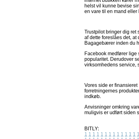
internet butikken kører m
helst vil kunne bevise 
en vare til en mand eller
Trustpilot bringer dig r
af dette foreslåes det, 
Bagagebærer inden du h
Facebook medfører lige s
popularitet. Derudover s
virksomhedens service, so
Vores side er finansieret
forretningernes produkter
indkøb.
Anvisninger omkring varer
muligvis er udført siden 
BITLY:
1
1
1
1
1
1
1
1
1
1
1
1
1