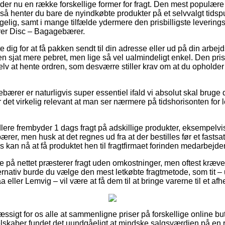
der nu en række forskellige former for fragt. Den mest populære
g så henter du bare de nyindkøbte produkter på et selvvalgt tidsp
elig, samt i mange tilfælde ydermere den prisbilligste leverin
er Disc – Bagagebærer.
 dig for at få pakken sendt til din adresse eller ud på din arbe
en sjat mere pebret, men lige så vel ualmindeligt enkel. Den pris
lv at hente ordren, som desværre stiller krav om at du opholder
ærer er naturligvis super essentiel ifald vi absolut skal bruge 
r det virkelig relevant at man ser nærmere på tidshorisonten for
ndlere frembyder 1 dags fragt på adskillige produkter, eksempel
er, men husk at det regnes ud fra at der bestilles før et fastsa
s kan nå at få produktet hen til fragtfirmaet forinden medarbejder
e på nettet præsterer fragt uden omkostninger, men oftest kræves
ernativ burde du vælge den mest letkøbte fragtmetode, som tit –
 eller Lemvig – vil være at få dem til at bringe varerne til et af
sigt for os alle at sammenligne priser på forskellige online bu
elskaber fundet det uundgåeligt at mindske salgsværdien på en ræ