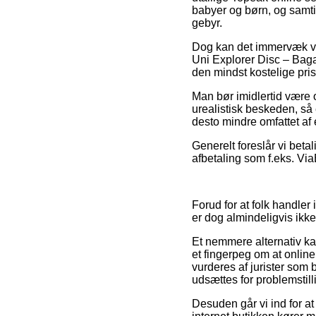
babyer og børn, og samti
gebyr.
Dog kan det immervæk vis
Uni Explorer Disc – Baga
den mindst kostelige pris
Man bør imidlertid være o
urealistisk beskeden, så
desto mindre omfattet af 
Generelt foreslår vi beta
afbetaling som f.eks. ViaB
Forud for at folk handler
er dog almindeligvis ikke
Et nemmere alternativ ka
et fingerpeg om at online
vurderes af jurister som 
udsættes for problemstil
Desuden går vi ind for at