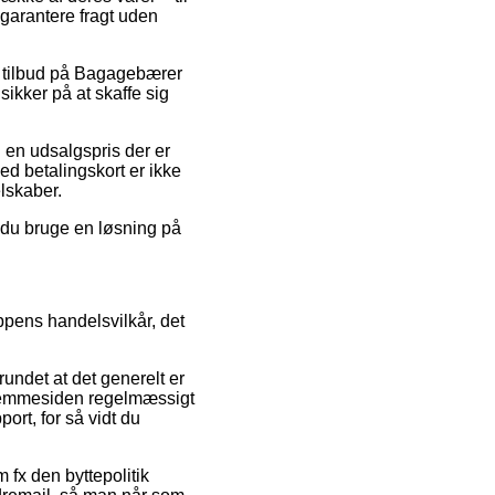
 garantere fragt uden
er tilbud på Bagagebærer
ikker på at skaffe sig
 en udsalgspris der er
ed betalingskort er ikke
lskaber.
n du bruge en løsning på
ppens handelsvilkår, det
undet at det generelt er
t hjemmesiden regelmæssigt
ort, for så vidt du
 fx den byttepolitik