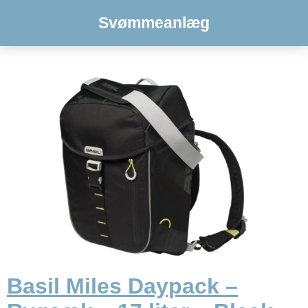
Svømmeanlæg
Basil Miles Daypack –