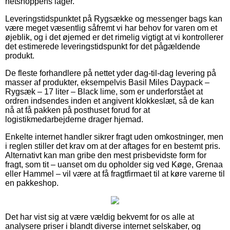
netshoppens lager.
Leveringstidspunktet på Rygsække og messenger bags kan
være meget væsentlig såfremt vi har behov for varen om et
øjeblik, og i det øjemed er det rimelig vigtigt at vi kontrollerer
det estimerede leveringstidspunkt for det pågældende
produkt.
De fleste forhandlere på nettet yder dag-til-dag levering på
masser af produkter, eksempelvis Basil Miles Daypack –
Rygsæk – 17 liter – Black lime, som er underforstået at
ordren indsendes inden et angivent klokkeslæt, så de kan
nå at få pakken på posthuset forud for at
logistikmedarbejderne drager hjemad.
Enkelte internet handler sikrer fragt uden omkostninger, men
i reglen stiller det krav om at der aftages for en bestemt pris.
Alternativt kan man gribe den mest prisbevidste form for
fragt, som tit – uanset om du opholder sig ved Køge, Grenaa
eller Hammel – vil være at få fragtfirmaet til at køre varerne til
en pakkeshop.
Det har vist sig at være vældig bekvemt for os alle at
analysere priser i blandt diverse internet selskaber, og