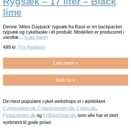
Rygsæk – 17 liter – Black
lime
Denne ‘Miles Daypack’ rygsæk fra Basil er en backpacker
rygsæk og cykeltaske i ét produkt. Modellen er produceret i
vandtæ…
(Læs mere)
499
kr.
(Vis fragtpris)
Læs mere »
Køb nu »
De mest populære cykel-webshops er i øjeblikket
Cykelpartner.dk
,
Cykelexperten.dk
,
Cykler.dk
,
Pedalatleten.dk
og
FriBikeShop.dk
, som alle har et stort
sortiment til gode priser.