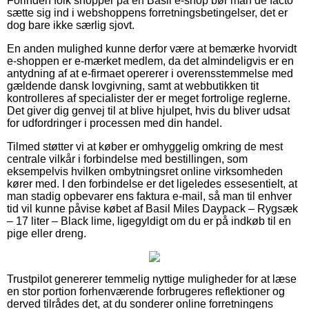
Forinden folk shopper på en Basil e-shop bør man de facto
sætte sig ind i webshoppens forretningsbetingelser, det er
dog bare ikke særlig sjovt.
En anden mulighed kunne derfor være at bemærke hvorvidt
e-shoppen er e-mærket medlem, da det almindeligvis er en
antydning af at e-firmaet opererer i overensstemmelse med
gældende dansk lovgivning, samt at webbutikken tit
kontrolleres af specialister der er meget fortrolige reglerne.
Det giver dig genvej til at blive hjulpet, hvis du bliver udsat
for udfordringer i processen med din handel.
Tilmed støtter vi at køber er omhyggelig omkring de mest
centrale vilkår i forbindelse med bestillingen, som
eksempelvis hvilken ombytningsret online virksomheden
kører med. I den forbindelse er det ligeledes essesentielt, at
man stadig opbevarer ens faktura e-mail, så man til enhver
tid vil kunne påvise købet af Basil Miles Daypack – Rygsæk
– 17 liter – Black lime, ligegyldigt om du er på indkøb til en
pige eller dreng.
Trustpilot genererer temmelig nyttige muligheder for at læse
en stor portion forhenværende forbrugeres reflektioner og
derved tilrådes det, at du sonderer online forretningens