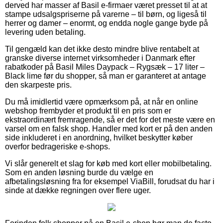
derved har masser af Basil e-firmaer været presset til at at
stampe udsalgspriserne på varerne – til børn, og ligeså til
herrer og damer – enormt, og endda nogle gange byde på
levering uden betaling.
Til gengæld kan det ikke desto mindre blive rentabelt at
granske diverse internet virksomheder i Danmark efter
rabatkoder på Basil Miles Daypack – Rygsæk – 17 liter –
Black lime før du shopper, så man er garanteret at antage
den skarpeste pris.
Du må imidlertid være opmærksom på, at når en online
webshop frembyder et produkt til en pris som er
ekstraordinært fremragende, så er det for det meste være en
varsel om en falsk shop. Handler med kort er på den anden
side inkluderet i en anordning, hvilket beskytter køber
overfor bedrageriske e-shops.
Vi slår generelt et slag for køb med kort eller mobilbetaling.
Som en anden løsning burde du vælge en
afbetalingsløsning fra for eksempel ViaBill, forudsat du har i
sinde at dække regningen over flere uger.