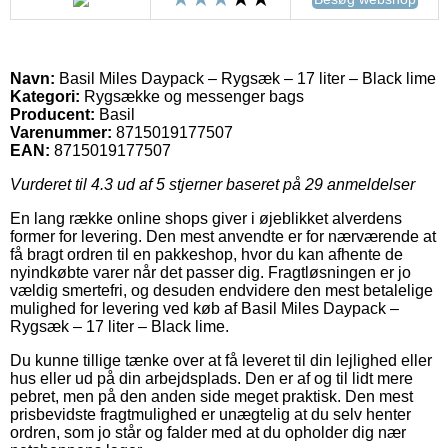
Navn:
Basil Miles Daypack – Rygsæk – 17 liter – Black lime
Kategori:
Rygsække og messenger bags
Producent:
Basil
Varenummer:
8715019177507
EAN:
8715019177507
Vurderet til
4.3
ud af 5 stjerner baseret på
29
anmeldelser
En lang række online shops giver i øjeblikket alverdens
former for levering. Den mest anvendte er for nærværende at
få bragt ordren til en pakkeshop, hvor du kan afhente de
nyindkøbte varer når det passer dig. Fragtløsningen er jo
vældig smertefri, og desuden endvidere den mest betalelige
mulighed for levering ved køb af Basil Miles Daypack –
Rygsæk – 17 liter – Black lime.
Du kunne tillige tænke over at få leveret til din lejlighed eller
hus eller ud på din arbejdsplads. Den er af og til lidt mere
pebret, men på den anden side meget praktisk. Den mest
prisbevidste fragtmulighed er unægtelig at du selv henter
ordren, som jo står og falder med at du opholder dig nær