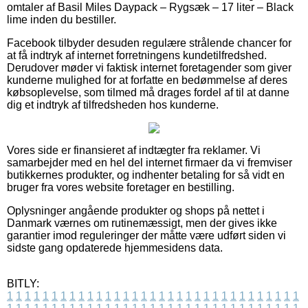
omtaler af Basil Miles Daypack – Rygsæk – 17 liter – Black
lime inden du bestiller.
Facebook tilbyder desuden regulære strålende chancer for
at få indtryk af internet forretningens kundetilfredshed.
Derudover møder vi faktisk internet foretagender som giver
kunderne mulighed for at forfatte en bedømmelse af deres
købsoplevelse, som tilmed må drages fordel af til at danne
dig et indtryk af tilfredsheden hos kunderne.
Vores side er finansieret af indtægter fra reklamer. Vi
samarbejder med en hel del internet firmaer da vi fremviser
butikkernes produkter, og indhenter betaling for så vidt en
bruger fra vores website foretager en bestilling.
Oplysninger angående produkter og shops på nettet i
Danmark værnes om rutinemæssigt, men der gives ikke
garantier imod reguleringer der måtte være udført siden vi
sidste gang opdaterede hjemmesidens data.
BITLY:
1
1
1
1
1
1
1
1
1
1
1
1
1
1
1
1
1
1
1
1
1
1
1
1
1
1
1
1
1
1
1
1
1