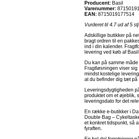
Producent:
Basil
Varenummer:
8715019
EAN:
8715019177514
Vurderet til
4.7
ud af 5 st
Adskillige butikker på net
bragt ordren til en pakke
ind i din kalender. Frag
levering ved køb af Basil
Du kan på samme måde vælg
Fragtløsningen viser sig
mindst kostelige leverin
at du befinder dig tæt p
Leveringsdygtigheden på C
produktet om et øjeblik, 
leveringsdato for det rel
En række e-butikker i Da
Double Bag – Cykeltasker 
et konkret tidspunkt, så 
fyraften.
En hel del forretninger p