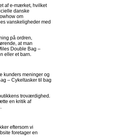
t af e-mærket, hvilket
icielle danske
 knowhow om
ldes vanskeligheder med
kning på ordren,
fgørende, at man
Miles Double Bag –
n eller et barn.
ige kunders meninger og
ag – Cykeltasker til bag
butikkens troværdighed.
te en kritik af
.
kker eftersom vi
bsite foretager en