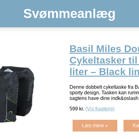
Svømmeanlæg
Basil Miles Do
Cykeltasker til
liter – Black l
Denne dobbelt cykeltaske fra Bas
sporty design. Tasken kan rumme
sagtens have dine indk&osla
599
kr.
(Vis fragtpris)
Læs mere »
Kø