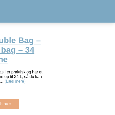
uble Bag –
 bag – 34
ime
il er praktisk og har et
 op til 34 L, så du kan
sh…
(Læs mere)
b nu »