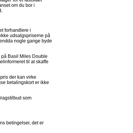
anset om du bor i
d.
t forhandlere i
rykke udsalgspriserne på
og endda nogle gange byde
r på Basil Miles Double
linformeret til at skaffe
pris der kan virke
se betalingskort er ikke
fdragstilbud som
s betingelser, det er