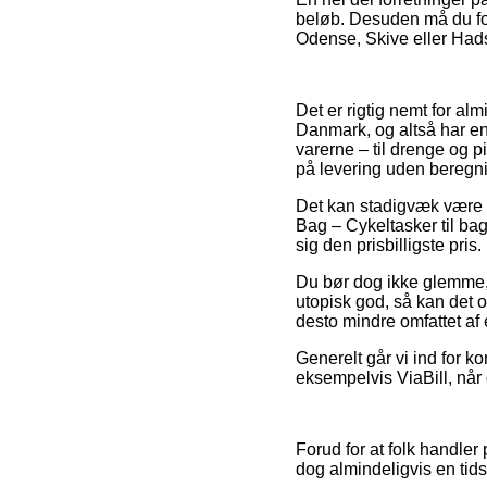
beløb. Desuden må du for
Odense, Skive eller Hadst
Det er rigtig nemt for al
Danmark, og altså har en
varerne – til drenge og 
på levering uden beregn
Det kan stadigvæk være n
Bag – Cykeltasker til bag 
sig den prisbilligste pris.
Du bør dog ikke glemme, a
utopisk god, så kan det 
desto mindre omfattet af e
Generelt går vi ind for k
eksempelvis ViaBill, når 
Forud for at folk handle
dog almindeligvis en ti