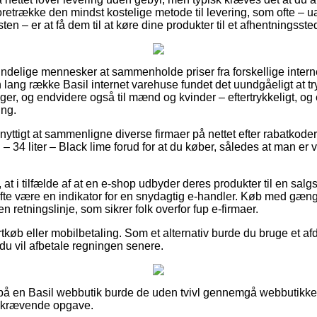
etrække den mindst kostelige metode til levering, som ofte – u
en – er at få dem til at køre dine produkter til et afhentningsste
mindelige mennesker at sammenholde priser fra forskellige interne
 lang række Basil internet varehuse fundet det uundgåeligt at t
piger, og endvidere også til mænd og kvinder – eftertrykkeligt, 
ing.
yttigt at sammenligne diverse firmaer på nettet efter rabatkode
– 34 liter – Black lime forud for at du køber, således at man er ve
t i tilfælde af at en e-shop udbyder deres produkter til en salgs
ofte være en indikator for en snydagtig e-handler. Køb med gæng
n retningslinje, som sikrer folk overfor fup e-firmaer.
ortkøb eller mobilbetaling. Som et alternativ burde du bruge et a
du vil afbetale regningen senere.
r på en Basil webbutik burde de uden tvivl gennemgå webbutikken
dskrævende opgave.