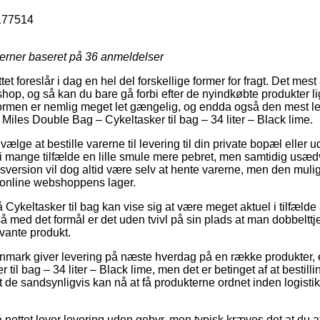
177514
jerner baseret på
36
anmeldelser
tet foreslår i dag en hel del forskellige former for fragt. Det mest
shop, og så kan du bare gå forbi efter de nyindkøbte produkter l
tformen er nemlig meget let gængelig, og endda også den mest let
 Miles Double Bag – Cykeltasker til bag – 34 liter – Black lime.
e at bestille varerne til levering til din private bopæl eller ud
 i mange tilfælde en lille smule mere pebret, men samtidig usæ
gsversion vil dog altid være selv at hente varerne, men den muli
å online webshoppens lager.
ykeltasker til bag kan vise sig at være meget aktuel i tilfælde a
så med det formål er det uden tvivl på sin plads at man dobbeltt
evante produkt.
nmark giver levering på næste hverdag på en række produkter, 
til bag – 34 liter – Black lime, men det er betinget af at bestil
at de sandsynligvis kan nå at få produkterne ordnet inden logisti
å nettet lover levering uden gebyr, men typisk kræves det at du aft