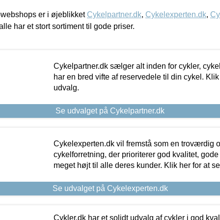
webshops er i øjeblikket
Cykelpartner.dk
,
Cykelexperten.dk
,
Cy
alle har et stort sortiment til gode priser.
Cykelpartner.dk sælger alt inden for cykler, cyke
har en bred vifte af reservedele til din cykel. Klik
udvalg.
Se udvalget på Cykelpartner.dk
Cykelexperten.dk vil fremstå som en troværdig o
cykelforretning, der prioriterer god kvalitet, god
meget højt til alle deres kunder. Klik her for at s
Se udvalget på Cykelexperten.dk
Cykler.dk har et solidt udvalg af cykler i god kvalit