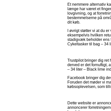
Et nemmere alternativ kan
længe har været et finge
lovgivning, og at forret
bestemmelserne på område
dit køb.
I øvrigt støtter vi at du
eksempelvis hvilken retur
stadigvæk beholder ens 
Cykeltasker til bag – 34 
Trustpilot bringer dig r
derved er det fornuftigt
– 34 liter – Black lime i
Facebook bringer dig des
Foruden det møder vi man
købsoplevelsen, som tilli
Dette website er annonce
annoncerer forretningerne