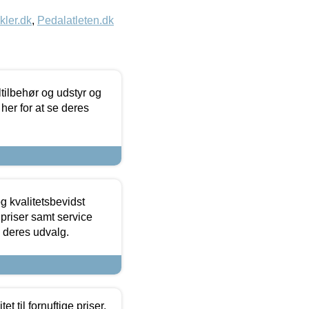
kler.dk
,
Pedalatleten.dk
ltilbehør og udstyr og
 her for at se deres
g kvalitetsbevidst
e priser samt service
e deres udvalg.
et til fornuftige priser.