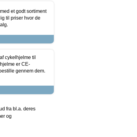
 med et godt sortiment
g til priser hvor de
alg.
f cykelhjelme til
lhjelme er CE-
 bestille gennem dem.
 fra bl.a. deres
mer og