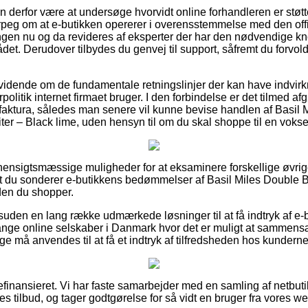
 derfor være at undersøge hvorvidt online forhandleren er støtte
rpeg om at e-butikken opererer i overensstemmelse med den off
ningen nu og da revideres af eksperter der har den nødvendige
t. Derudover tilbydes du genvej til support, såfremt du forvo
 er vidende om de fundamentale retningslinjer der kan have indvir
politik internet firmaet bruger. I den forbindelse er det tilmed a
faktura, således man senere vil kunne bevise handlen af Basil 
liter – Black lime, uden hensyn til om du skal shoppe til en vokse
et hensigtsmæssige muligheder for at eksaminere forskellige øvr
, at du sonderer e-butikkens bedømmelser af Basil Miles Double B
nden du shopper.
uden en lang række udmærkede løsninger til at få indtryk af e-
ge online selskaber i Danmark hvor det er muligt at sammensæt
ge må anvendes til at få et indtryk af tilfredsheden hos kunderne
finansieret. Vi har faste samarbejder med en samling af netbuti
s tilbud, og tager godtgørelse for så vidt en bruger fra vores we