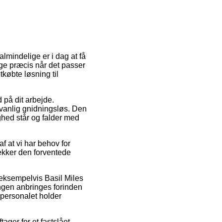
 almindelige er i dag at få
ige præcis når det passer
købte løsning til
 på dit arbejde.
dvanlig gnidningsløs. Den
ghed står og falder med
f at vi har behov for
jekker den forventede
eksempelvis Basil Miles
lingen anbringes forinden
kpersonalet holder
ager for et fastslået