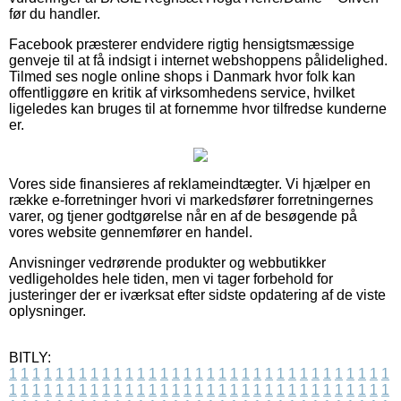
før du handler.
Facebook præsterer endvidere rigtig hensigtsmæssige
genveje til at få indsigt i internet webshoppens pålidelighed.
Tilmed ses nogle online shops i Danmark hvor folk kan
offentliggøre en kritik af virksomhedens service, hvilket
ligeledes kan bruges til at fornemme hvor tilfredse kunderne
er.
Vores side finansieres af reklameindtægter. Vi hjælper en
række e-forretninger hvori vi markedsfører forretningernes
varer, og tjener godtgørelse når en af de besøgende på
vores website gennemfører en handel.
Anvisninger vedrørende produkter og webbutikker
vedligeholdes hele tiden, men vi tager forbehold for
justeringer der er iværksat efter sidste opdatering af de viste
oplysninger.
BITLY:
1
1
1
1
1
1
1
1
1
1
1
1
1
1
1
1
1
1
1
1
1
1
1
1
1
1
1
1
1
1
1
1
1
1
1
1
1
1
1
1
1
1
1
1
1
1
1
1
1
1
1
1
1
1
1
1
1
1
1
1
1
1
1
1
1
1