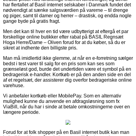
har flertallet af Basil internet selskaber i Danmark fundet det
nødvendigt at sænke salgsværdien på varerne – til drenge
og piger, samt til damer og herrer – drastisk, og endda nogle
gange byde på gratis fragt.
Men det kan til hver en tid være udbytterigt at eftergå et par
forskellige online butikker efter rabat på BASIL Regnsæt
Hoga Herre/Dame – Oliven forud for at du køber, så du er
sikret at indhente den billigste pris.
Man må imidlertid ikke glemme, at når en e-forretning sælger
bedst i test varer til salg for en pris som kan ses som
grænseløst god, burde det undertiden være et symbol på en
bedragerisk e-handler. Kortkøb er på den anden side en del
af et regelsæt, der assisterer dig overfor bedrageriske online
varehuse.
Vi anbefaler kortkøb eller MobilePay. Som en alternativ
mulighed kunne du anvende en afdragsløsning som fx
ViaBill, når du har i sinde at betale omkostningerne over en
længere periode.
Forud for at folk shopper på en Basil internet butik kan man