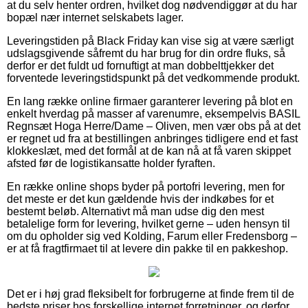
at du selv henter ordren, hvilket dog nødvendiggør at du har
bopæl nær internet selskabets lager.
Leveringstiden på Black Friday kan vise sig at være særligt
udslagsgivende såfremt du har brug for din ordre fluks, så
derfor er det fuldt ud fornuftigt at man dobbelttjekker det
forventede leveringstidspunkt på det vedkommende produkt.
En lang række online firmaer garanterer levering på blot en
enkelt hverdag på masser af varenumre, eksempelvis BASIL
Regnsæt Hoga Herre/Dame – Oliven, men vær obs på at det
er regnet ud fra at bestillingen anbringes tidligere end et fast
klokkeslæt, med det formål at de kan nå at få varen skippet
afsted før de logistikansatte holder fyraften.
En række online shops byder på portofri levering, men for
det meste er det kun gældende hvis der indkøbes for et
bestemt beløb. Alternativt må man udse dig den mest
betalelige form for levering, hvilket gerne – uden hensyn til
om du opholder sig ved Kolding, Farum eller Fredensborg –
er at få fragtfirmaet til at levere din pakke til en pakkeshop.
Det er i høj grad fleksibelt for forbrugerne at finde frem til de
bedste priser hos forskellige internet forretninger, og derfor