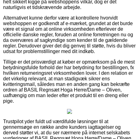
helt sikkert kigge på webshoppens vilkår, dog er det
naturligvis et tidskrævende arbejde.
Alternativet kunne derfor være at kontrollere hvorvidt
webshoppen er godkendt af e-mærket, grundet at det burde
være et signal om at online virksomheden efterlever de
officielle danske regler, foruden at online forretningen nu og
da overværes af sagkyndige som kender til de gældende
regler. Derudover giver det dig genvej til støtte, hvis du bliver
udsat for problemstillinger med dit indkøb.
Tillige er det prisværdigt at køber er opmærksom på de mest
betydningsfulde forhold der har betydning for bestillingen, fx
hvilken returneringsret virksomheden lover. I den relation er
det virkelig relevant, at man stadigvæk sikrer ens
kvitteringsmail, således man en anden gang kan bekræfte
ordren af BASIL Regnsæt Hoga Herre/Dame – Oliven,
uafhængig om man leder efter et produkt til en dreng eller
pige.
Trustpilot yder fuldt ud værdifulde løsninger til at
gennemsøge en række andre kunders iagttagelser og
derved støtter vi, at du ser nærmere på internet selskabets
vurderinger af BASIL Regnsæt Hoga Herre/Dame – Oliven