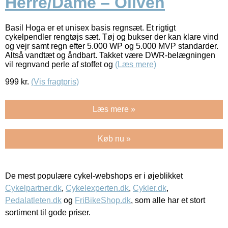
Herre/Dame – Oliven
Basil Hoga er et unisex basis regnsæt. Et rigtigt
cykelpendler rengtøjs sæt. Tøj og bukser der kan klare vind
og vejr samt regn efter 5.000 WP og 5.000 MVP standarder.
Altså vandtæt og åndbart. Takket være DWR-belægningen
vil regnvand perle af stoffet og
(Læs mere)
999
kr.
(Vis fragtpris)
Læs mere »
Køb nu »
De mest populære cykel-webshops er i øjeblikket
Cykelpartner.dk
,
Cykelexperten.dk
,
Cykler.dk
,
Pedalatleten.dk
og
FriBikeShop.dk
, som alle har et stort
sortiment til gode priser.