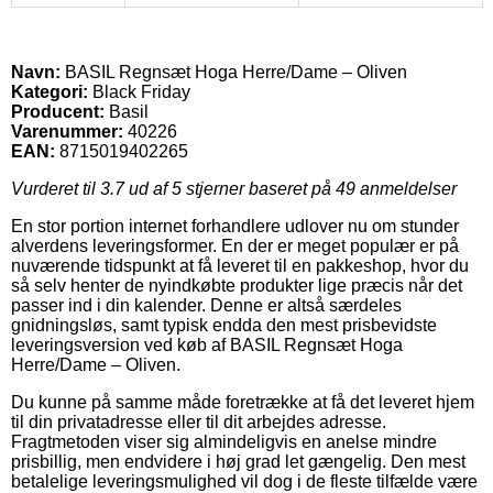
Navn:
BASIL Regnsæt Hoga Herre/Dame – Oliven
Kategori:
Black Friday
Producent:
Basil
Varenummer:
40226
EAN:
8715019402265
Vurderet til
3.7
ud af 5 stjerner baseret på
49
anmeldelser
En stor portion internet forhandlere udlover nu om stunder
alverdens leveringsformer. En der er meget populær er på
nuværende tidspunkt at få leveret til en pakkeshop, hvor du
så selv henter de nyindkøbte produkter lige præcis når det
passer ind i din kalender. Denne er altså særdeles
gnidningsløs, samt typisk endda den mest prisbevidste
leveringsversion ved køb af BASIL Regnsæt Hoga
Herre/Dame – Oliven.
Du kunne på samme måde foretrække at få det leveret hjem
til din privatadresse eller til dit arbejdes adresse.
Fragtmetoden viser sig almindeligvis en anelse mindre
prisbillig, men endvidere i høj grad let gængelig. Den mest
betalelige leveringsmulighed vil dog i de fleste tilfælde være