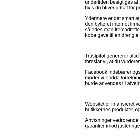
undertiden besigtiges af
hvis du bliver udsat for p
Ydermere er det smart at
den bytteret internet firm
således man fremadrettet
købe gave til en dreng el
Trustpilot genererer altid
foreslår vi, at du vurder
Facebook indebærer også i
møder vi endda forretning
burde anvendes til afvejn
Websitet er finansieret v
butikkernes produkter, og
Anvisninger vedrørende va
garantier imod justeringe