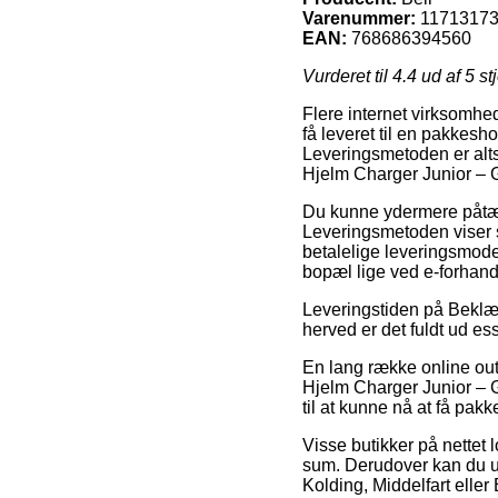
Varenummer:
1171317
EAN:
768686394560
Vurderet til
4.4
ud af 5 st
Flere internet virksomhed
få leveret til en pakkeshop
Leveringsmetoden er alts
Hjelm Charger Junior – G
Du kunne ydermere påtænke
Leveringsmetoden viser s
betalelige leveringsmodel
bopæl lige ved e-forhan
Leveringstiden på Beklæd
herved er det fuldt ud es
En lang række online outl
Hjelm Charger Junior – Gr
til at kunne nå at få pakke
Visse butikker på nettet 
sum. Derudover kan du ud
Kolding, Middelfart eller E