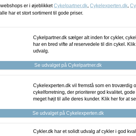
webshops er i øjeblikket
Cykelpartner.dk
,
Cykelexperten.dk
,
Cy
alle har et stort sortiment til gode priser.
Cykelpartner.dk sælger alt inden for cykler, cyke
har en bred vifte af reservedele til din cykel. Klik
udvalg.
Se udvalget på Cykelpartner.dk
Cykelexperten.dk vil fremstå som en troværdig o
cykelforretning, der prioriterer god kvalitet, god
meget højt til alle deres kunder. Klik her for at s
Se udvalget på Cykelexperten.dk
Cykler.dk har et solidt udvalg af cykler i god kvalit