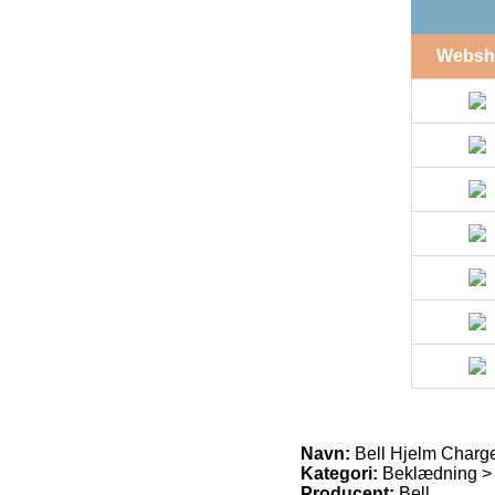
Websh
Navn:
Bell Hjelm Charger
Kategori:
Beklædning >
Producent:
Bell