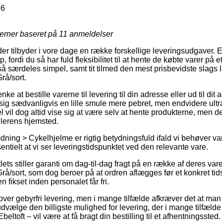
36
jerner baseret på
11
anmeldelser
er tilbyder i vore dage en række forskellige leveringsudgaver. En 
, fordi du så har fuld fleksibilitet til at hente de købte varer på e
å særdeles simpel, samt tit tilmed den mest prisbevidste slags l
rå/sort.
 at bestille varerne til levering til din adresse eller ud til dit
ig sædvanligvis en lille smule mere pebret, men endvidere ult
 vil dog altid vise sig at være selv at hente produkterne, men det
dlerens hjemsted.
ning > Cykelhjelme er rigtig betydningsfuld ifald vi behøver va
sentielt at vi ser leveringstidspunktet ved den relevante vare.
ets stiller garanti om dag-til-dag fragt på en række af deres var
å/sort, som dog beroer på at ordren aflægges før et konkret tid
n fikset inden personalet får fri.
lover gebyrfri levering, men i mange tilfælde afkræver det at man
vælge den billigste mulighed for levering, der i mange tilfæld
beltoft – vil være at få bragt din bestilling til et afhentningssted.