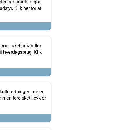
 derfor garantere god
dstyr. Klik her for at
erne cykelforhandler
til hverdagsbrug. Klik
lforretninger - de er
mmen forelsket i cykler.