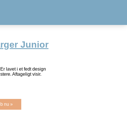
rger Junior
Er lavet i et fedt design
tere. Aftageligt visir.
b nu »