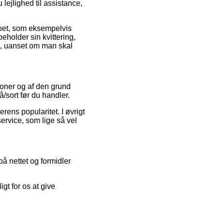
ejlighed til assistance,
øbet, som eksempelvis
beholder sin kvittering,
t, uanset om man skal
tioner og af den grund
/sort før du handler.
rens popularitet. I øvrigt
service, som lige så vel
på nettet og formidler
gt for os at give