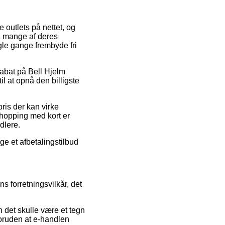
e outlets på nettet, og
på mange af deres
ogle gange frembyde fri
rabat på Bell Hjelm
l at opnå den billigste
pris der kan virke
 Shopping med kort er
dlere.
ge et afbetalingstilbud
 forretningsvilkår, det
 det skulle være et tegn
foruden at e-handlen