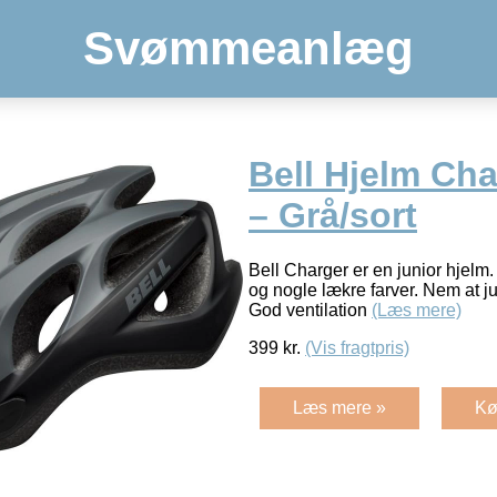
Svømmeanlæg
Bell Hjelm Cha
– Grå/sort
Bell Charger er en junior hjelm. 
og nogle lækre farver. Nem at jus
God ventilation
(Læs mere)
399
kr.
(Vis fragtpris)
Læs mere »
Kø