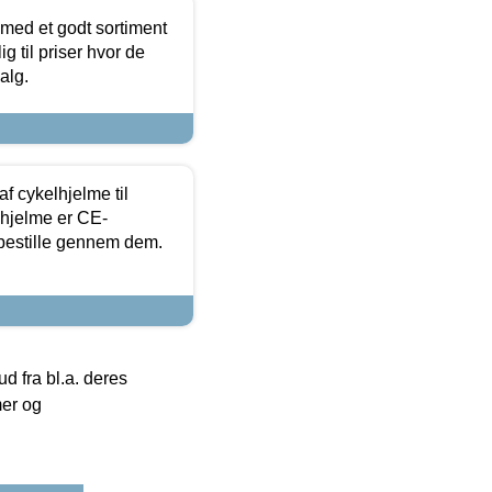
 med et godt sortiment
g til priser hvor de
alg.
f cykelhjelme til
lhjelme er CE-
 bestille gennem dem.
 fra bl.a. deres
mer og