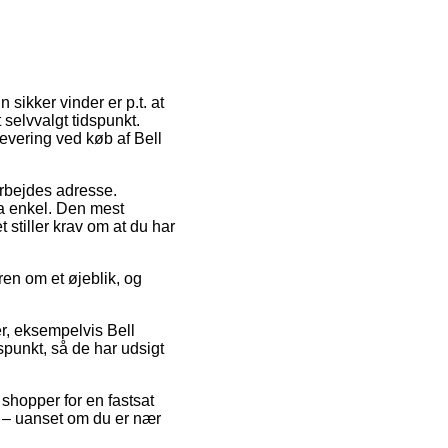
sikker vinder er p.t. at
t selvvalgt tidspunkt.
evering ved køb af Bell
 arbejdes adresse.
ra enkel. Den mest
 stiller krav om at du har
ren om et øjeblik, og
er, eksempelvis Bell
spunkt, så de har udsigt
 shopper for en fastsat
e – uanset om du er nær