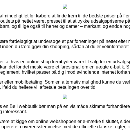
almindeligt let for købere at finde frem til de bedste priser på fler
 outlets på nettet været presset til at at trykke udsalgspriserne 
 børn, og tillige også til herrer og damer – markant, og endda n
e fordelagtigt at undersøge et par forretninger på nettet efter 
 inden du færdiggør din shopping, sådan at du er velinformeret ti
er, at hvis en online shop frembyder varer til salg for en udsalgs
så kan det for det meste være et faresignal om en uægte e-butik.
et reglement, hvilket passer på dig imod svindlende internet forhan
er eller mobilbetaling. Som en alternativ mulighed kunne du væl
ifald du hellere vil afbetale betalingen over tid.
hos en Bell webbutik bør man på en vis måde skimme forhandlerens
g interessant.
re at kigge om online webshoppen er e-mærke tilsluttet, siden
n opererer i overensstemmelse med de officielle danske regler, 