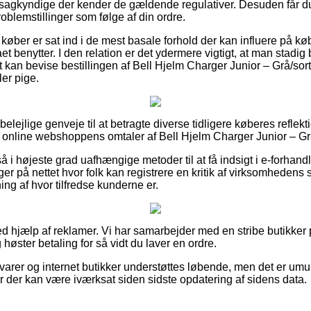
 sagkyndige der kender de gældende regulativer. Desuden får du l
roblemstillinger som følge af din ordre.
 køber er sat ind i de mest basale forhold der kan influere på k
aet benytter. I den relation er det ydermere vigtigt, at man stadig 
 kan bevise bestillingen af Bell Hjelm Charger Junior – Grå/sor
ler pige.
 belejlige genveje til at betragte diverse tidligere køberes reflek
er online webshoppens omtaler af Bell Hjelm Charger Junior – Grå
 højeste grad uafhængige metoder til at få indsigt i e-forhandle
er på nettet hvor folk kan registrere en kritik af virksomhedens 
ing af hvor tilfredse kunderne er.
ed hjælp af reklamer. Vi har samarbejder med en stribe butikker 
 høster betaling for så vidt du laver en ordre.
rer og internet butikker understøttes løbende, men det er umuli
r der kan være iværksat siden sidste opdatering af sidens data.