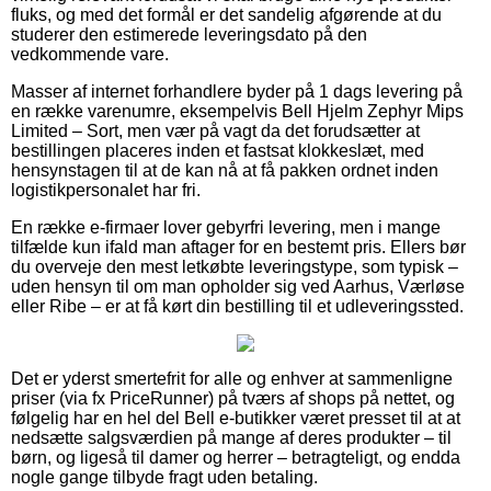
fluks, og med det formål er det sandelig afgørende at du
studerer den estimerede leveringsdato på den
vedkommende vare.
Masser af internet forhandlere byder på 1 dags levering på
en række varenumre, eksempelvis Bell Hjelm Zephyr Mips
Limited – Sort, men vær på vagt da det forudsætter at
bestillingen placeres inden et fastsat klokkeslæt, med
hensynstagen til at de kan nå at få pakken ordnet inden
logistikpersonalet har fri.
En række e-firmaer lover gebyrfri levering, men i mange
tilfælde kun ifald man aftager for en bestemt pris. Ellers bør
du overveje den mest letkøbte leveringstype, som typisk –
uden hensyn til om man opholder sig ved Aarhus, Værløse
eller Ribe – er at få kørt din bestilling til et udleveringssted.
Det er yderst smertefrit for alle og enhver at sammenligne
priser (via fx PriceRunner) på tværs af shops på nettet, og
følgelig har en hel del Bell e-butikker været presset til at at
nedsætte salgsværdien på mange af deres produkter – til
børn, og ligeså til damer og herrer – betragteligt, og endda
nogle gange tilbyde fragt uden betaling.