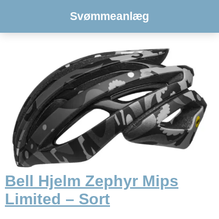
Svømmeanlæg
Bell Hjelm Zephyr Mips
Limited – Sort