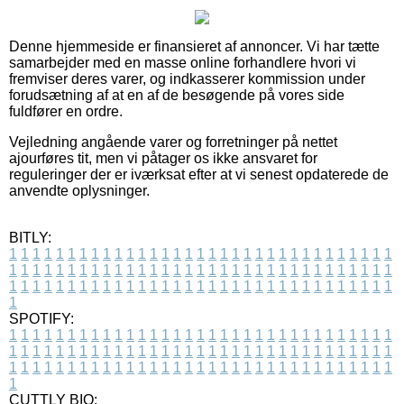
Denne hjemmeside er finansieret af annoncer. Vi har tætte
samarbejder med en masse online forhandlere hvori vi
fremviser deres varer, og indkasserer kommission under
forudsætning af at en af de besøgende på vores side
fuldfører en ordre.
Vejledning angående varer og forretninger på nettet
ajourføres tit, men vi påtager os ikke ansvaret for
reguleringer der er iværksat efter at vi senest opdaterede de
anvendte oplysninger.
BITLY:
1
1
1
1
1
1
1
1
1
1
1
1
1
1
1
1
1
1
1
1
1
1
1
1
1
1
1
1
1
1
1
1
1
1
1
1
1
1
1
1
1
1
1
1
1
1
1
1
1
1
1
1
1
1
1
1
1
1
1
1
1
1
1
1
1
1
1
1
1
1
1
1
1
1
1
1
1
1
1
1
1
1
1
1
1
1
1
1
1
1
1
1
1
1
1
1
1
1
1
1
SPOTIFY:
1
1
1
1
1
1
1
1
1
1
1
1
1
1
1
1
1
1
1
1
1
1
1
1
1
1
1
1
1
1
1
1
1
1
1
1
1
1
1
1
1
1
1
1
1
1
1
1
1
1
1
1
1
1
1
1
1
1
1
1
1
1
1
1
1
1
1
1
1
1
1
1
1
1
1
1
1
1
1
1
1
1
1
1
1
1
1
1
1
1
1
1
1
1
1
1
1
1
1
1
CUTTLY BIO: