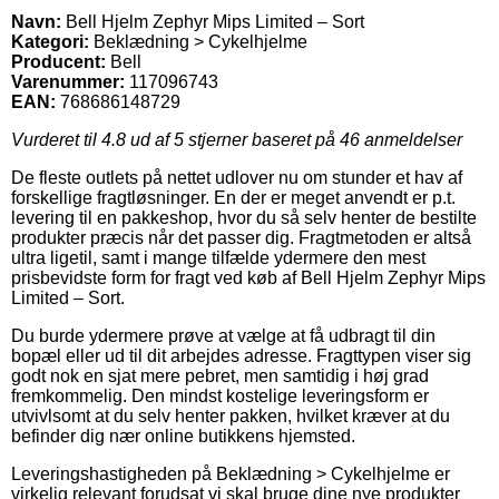
Navn:
Bell Hjelm Zephyr Mips Limited – Sort
Kategori:
Beklædning > Cykelhjelme
Producent:
Bell
Varenummer:
117096743
EAN:
768686148729
Vurderet til
4.8
ud af 5 stjerner baseret på
46
anmeldelser
De fleste outlets på nettet udlover nu om stunder et hav af
forskellige fragtløsninger. En der er meget anvendt er p.t.
levering til en pakkeshop, hvor du så selv henter de bestilte
produkter præcis når det passer dig. Fragtmetoden er altså
ultra ligetil, samt i mange tilfælde ydermere den mest
prisbevidste form for fragt ved køb af Bell Hjelm Zephyr Mips
Limited – Sort.
Du burde ydermere prøve at vælge at få udbragt til din
bopæl eller ud til dit arbejdes adresse. Fragttypen viser sig
godt nok en sjat mere pebret, men samtidig i høj grad
fremkommelig. Den mindst kostelige leveringsform er
utvivlsomt at du selv henter pakken, hvilket kræver at du
befinder dig nær online butikkens hjemsted.
Leveringshastigheden på Beklædning > Cykelhjelme er
virkelig relevant forudsat vi skal bruge dine nye produkter