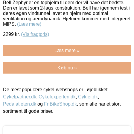
Bell Zephyr er en tophjelm til dem der vil have det bedste.
Den er lavet som 2-lags konstruktion. Bell har igennem test i
deres egen vindtunnel lavet en hjelm med optimal
ventilation og aerodynamik. Hjelmen kommer med integreret
MIPS.
(Læs mere)
2299
kr.
(Vis fragtpris)
Læs mere »
Køb nu »
De mest populære cykel-webshops er i øjeblikket
Cykelpartner.dk
,
Cykelexperten.dk
,
Cykler.dk
,
Pedalatleten.dk
og
FriBikeShop.dk
, som alle har et stort
sortiment til gode priser.