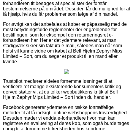
forhandleren tit besøges af specialister der forstår
bestemmelserne på området. Desuden får du mulighed for at
få hjælp, hvis du får problemer som følge af din handel.
For øvrigt kan det anbefales at køber er påpasselig med de
mest betydningsfulde reglementer der er gældende for
bestillingen, som for eksempel den returneringsret e-
forhandleren har. Her er det ydermere relevant, at man
stadigvæk sikrer sin faktura e-mail, således man når som
helst vil kunne vidne om købet af Bell Hjelm Zephyr Mips
Limited – Sort, om du søger et produkt til en mand eller
kvinde.
Trustpilot medfører aldeles fornemme løsninger til at
verificere ret mange eksisterende konsumenters kritik og
derved støtter vi, at du tolker webbutikkens kritik af Bell
Hjelm Zephyr Mips Limited – Sort inden du handler.
Facebook genererer ydermere en række fortræffelige
metoder til at få indsigt i online webshoppens troværdighed.
Desuden møder vi endda e-forhandlere hvor man kan
registrere en evaluering af deres køb, som også burde tages
i brug til at fornemme tilfredsheden hos kunderne.