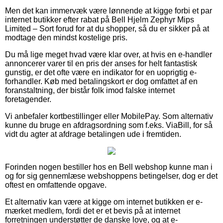
Men det kan immervæk være lønnende at kigge forbi et par
internet butikker efter rabat på Bell Hjelm Zephyr Mips
Limited – Sort forud for at du shopper, så du er sikker på at
modtage den mindst kostelige pris.
Du må lige meget hvad være klar over, at hvis en e-handler
annoncerer varer til en pris der anses for helt fantastisk
gunstig, er det ofte være en indikator for en uoprigtig e-
forhandler. Køb med betalingskort er dog omfattet af en
foranstaltning, der bistår folk imod falske internet
foretagender.
Vi anbefaler kortbestillinger eller MobilePay. Som alternativ
kunne du bruge en afdragsordning som f.eks. ViaBill, for så
vidt du agter at afdrage betalingen ude i fremtiden.
Forinden nogen bestiller hos en Bell webshop kunne man i
og for sig gennemlæse webshoppens betingelser, dog er det
oftest en omfattende opgave.
Et alternativ kan være at kigge om internet butikken er e-
mærket medlem, fordi det er et bevis på at internet
forretningen understøtter de danske love, og at e-