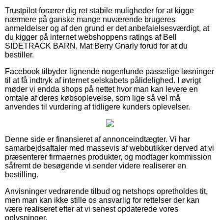
Trustpilot forærer dig ret stabile muligheder for at kigge
nærmere på ganske mange nuværende brugeres
anmeldelser og af den grund er det anbefalelsesværdigt, at
du kigger på internet webshoppens ratings af Bell
SIDETRACK BARN, Mat Berry Gnarly forud for at du
bestiller.
Facebook tilbyder lignende nogenlunde passelige løsninger
til at få indtryk af internet selskabets pålidelighed. I øvrigt
møder vi endda shops på nettet hvor man kan levere en
omtale af deres købsoplevelse, som lige så vel må
anvendes til vurdering af tidligere kunders oplevelser.
Denne side er finansieret af annonceindtægter. Vi har
samarbejdsaftaler med massevis af webbutikker derved at vi
præsenterer firmaernes produkter, og modtager kommission
såfremt de besøgende vi sender videre realiserer en
bestilling.
Anvisninger vedrørende tilbud og netshops opretholdes tit,
men man kan ikke stille os ansvarlig for rettelser der kan
være realiseret efter at vi senest opdaterede vores
oplysninger.