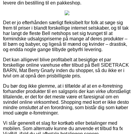
levere din bestilling til en pakkeshop.
Det er jo efterhånden særligt fleksibelt for folk at søge sig
frem til priser i blandt forskellige internet selskaber, og til tak
har langt de fleste Bell netshops set sig tvunget til at
formindske udsalgspriserne på mange af deres produkter –
til børn og babyer, og ligeså til mænd og kvinder – drastisk,
og endda nogle gange tilbyde gebyrfri levering.
Det kan alligevel blive profitabelt at besigtige et par
forskellige online varehuse efter tilbud på Bell SIDETRACK
BARN, Mat Berry Gnarly inden du shopper, så du ikke er i
tvivl om at opnå den prisbilligste pris.
Du bør dog ikke glemme, at i tilfælde af at en e-forretning
forhandler produkter til en salgspris der kan virke uforståeligt
tiltalende, er det for det meste være et faresignal om en
svindel online virksomhed. Shopping med kort er ikke desto
mindre omsluttet af en forordning, som bistår dig som køber
imod uægte e-forretninger.
Vi slår generelt et slag for kortkøb eller betalinger med
mobilen. Som alternativ kunne du anvende et tilbud fra fx
ViaBill, ifald du vil afbetale betalingen senere.