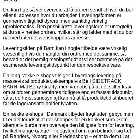
Du kan lige så vel overveje at få ordren sendt til hvor du bor
eller til adressen hvor du arbejder. Leveringsformen er
gennemsnitligt lidt dyrere, men samtidig virkelig
uproblematisk. Den prisbilligste leveringsform er unægtelig
at du selv henter ordren, hvilket står og falder med at du bor
nærved internet webshoppens adresse.
Leveringstiden på Børn kan i nogle tilfælde være virkelig
væsentlig hvis du mangler din ordre med det samme, så
herved er det nemlig meningsfuldt at vi ser nærmere på det
estimerede leveringstidspunkt for den respektive vare.
En lang række e-shops tilsiger 1 hverdags levering på
massevis af produkter, eksempelvis Bell SIDETRACK
BARN, Mat Berry Gnarly, men vær obs på at det stiller krav
om at ordren gennemføres tidligere end et fastsat tidspunkt,
så at de højst sandsynligt kan nå at få produktet distribueret
før de lageransatte holder fyraften.
En række e-shops i Danmark tilbyder fragt uden gebyr, men
tit er det forudsat at der shoppes for en konkret sum. Som
alternativ burde man overveje den billigste form for levering,
hvilket mange gange – ligegyldigt om man befinder sig tæt
på Randers, Nyborg eller Fredensborg – er at få dem til at