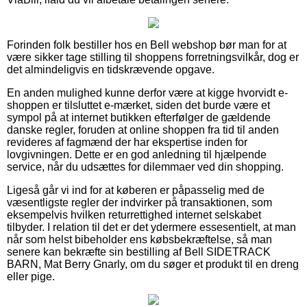
Forinden folk bestiller hos en Bell webshop bør man for at
være sikker tage stilling til shoppens forretningsvilkår, dog er
det almindeligvis en tidskrævende opgave.
En anden mulighed kunne derfor være at kigge hvorvidt e-
shoppen er tilsluttet e-mærket, siden det burde være et
sympol på at internet butikken efterfølger de gældende
danske regler, foruden at online shoppen fra tid til anden
revideres af fagmænd der har ekspertise inden for
lovgivningen. Dette er en god anledning til hjælpende
service, når du udsættes for dilemmaer ved din shopping.
Ligeså går vi ind for at køberen er påpasselig med de
væsentligste regler der indvirker på transaktionen, som
eksempelvis hvilken returrettighed internet selskabet
tilbyder. I relation til det er det ydermere essesentielt, at man
når som helst bibeholder ens købsbekræftelse, så man
senere kan bekræfte sin bestilling af Bell SIDETRACK
BARN, Mat Berry Gnarly, om du søger et produkt til en dreng
eller pige.