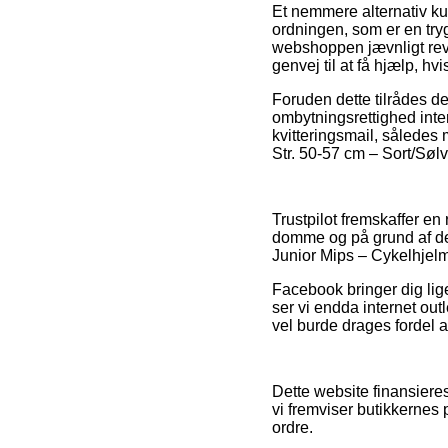
Et nemmere alternativ ku
ordningen, som er en tr
webshoppen jævnligt revu
genvej til at få hjælp, h
Foruden dette tilrådes de
ombytningsrettighed inter
kvitteringsmail, således
Str. 50-57 cm – Sort/Sølv
Trustpilot fremskaffer en
domme og på grund af dett
Junior Mips – Cykelhjelm
Facebook bringer dig lige
ser vi endda internet out
vel burde drages fordel a
Dette website finansiere
vi fremviser butikkernes 
ordre.