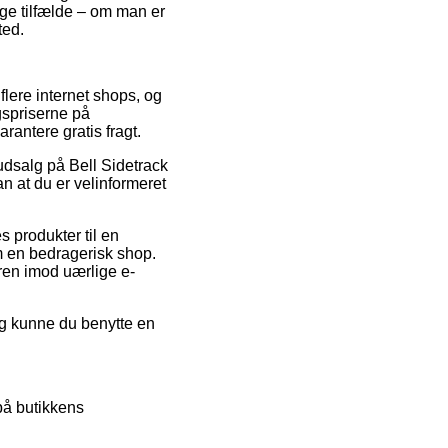
nge tilfælde – om man er
ted.
 flere internet shops, og
gspriserne på
rantere gratis fragt.
 udsalg på Bell Sidetrack
n at du er velinformeret
 produkter til en
m en bedragerisk shop.
ren imod uærlige e-
ng kunne du benytte en
på butikkens