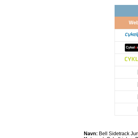
We
Navn:
Bell Sidetrack Jun