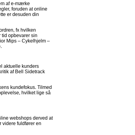
lem af e-mærke
ler, foruden at online
tte er desuden din
ordren, fx hvilken
r tid opbevarer sin
ior Mips – Cykelhjelm –
.
el aktuelle kunders
itik af Bell Sidetrack
tikkens kundefokus. Tilmed
plevelse, hvilket lige så
online webshops derved at
 videre fuldfører en