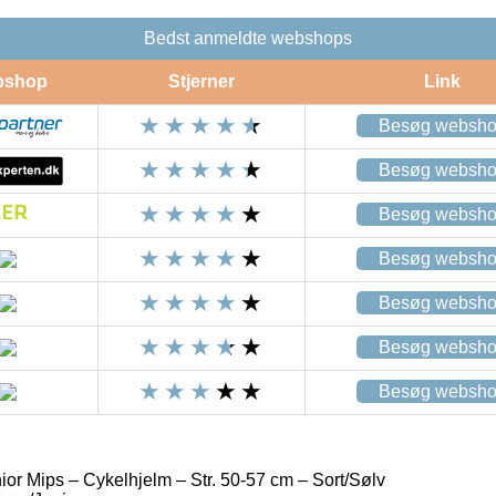
Bedst anmeldte webshops
bshop
Stjerner
Link
Besøg websh
Besøg websh
Besøg websh
Besøg websh
Besøg websh
Besøg websh
Besøg websh
ior Mips – Cykelhjelm – Str. 50-57 cm – Sort/Sølv