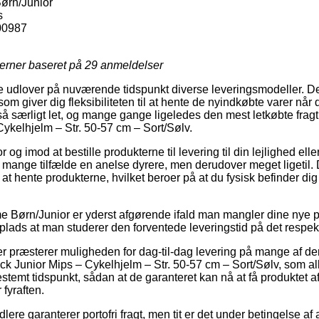
ørn/Junior
s
00987
jerner baseret på
29
anmeldelser
e udlover på nuværende tidspunkt diverse leveringsmodeller. De
m giver dig fleksibiliteten til at hente de nyindkøbte varer når d
å særligt let, og mange gange ligeledes den mest letkøbte frag
Cykelhjelm – Str. 50-57 cm – Sort/Sølv.
og imod at bestille produkterne til levering til din lejlighed eller 
 mange tilfælde en anelse dyrere, men derudover meget ligetil. De
at hente produkterne, hvilket beroer på at du fysisk befinder dig
e Børn/Junior er yderst afgørende ifald man mangler dine nye pr
n plads at man studerer den forventede leveringstid på det respek
r præsterer muligheden for dag-til-dag levering på mange af de
ck Junior Mips – Cykelhjelm – Str. 50-57 cm – Sort/Sølv, som all
bestemt tidspunkt, sådan at de garanteret kan nå at få produktet a
fyraften.
ndlere garanterer portofri fragt, men tit er det under betingelse af a