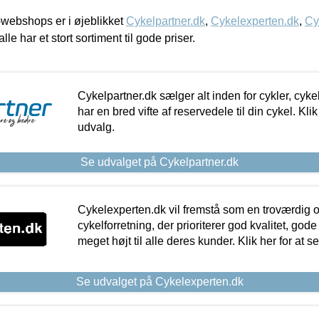
webshops er i øjeblikket
Cykelpartner.dk
,
Cykelexperten.dk
,
Cy
alle har et stort sortiment til gode priser.
Cykelpartner.dk sælger alt inden for cykler, cyke
har en bred vifte af reservedele til din cykel. Klik
udvalg.
Se udvalget på Cykelpartner.dk
Cykelexperten.dk vil fremstå som en troværdig o
cykelforretning, der prioriterer god kvalitet, god
meget højt til alle deres kunder. Klik her for at s
Se udvalget på Cykelexperten.dk