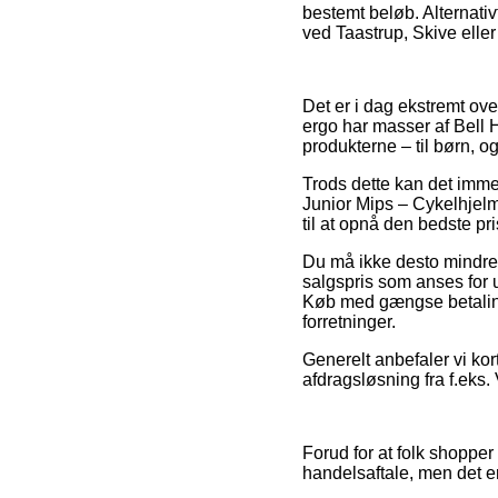
bestemt beløb. Alternati
ved Taastrup, Skive eller 
Det er i dag ekstremt over
ergo har masser af Bell H
produkterne – til børn, o
Trods dette kan det immer
Junior Mips – Cykelhjelm 
til at opnå den bedste pri
Du må ikke desto mindre 
salgspris som anses for 
Køb med gængse betalings
forretninger.
Generelt anbefaler vi ko
afdragsløsning fra f.eks.
Forud for at folk shopper
handelsaftale, men det e