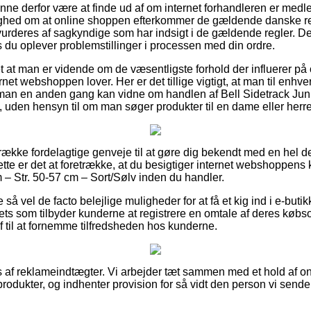
nne derfor være at finde ud af om internet forhandleren er med
yghed om at online shoppen efterkommer de gældende danske reg
rderes af sagkyndige som har indsigt i de gældende regler. De
vis du oplever problemstillinger i processen med din ordre.
t at man er vidende om de væsentligste forhold der influerer på 
net webshoppen lover. Her er det tillige vigtigt, at man til enhve
 man en anden gang kan vidne om handlen af Bell Sidetrack Jun
, uden hensyn til om man søger produkter til en dame eller herre
 række fordelagtige genveje til at gøre dig bekendt med en hel d
e er det at foretrække, at du besigtiger internet webshoppens kr
 – Str. 50-57 cm – Sort/Sølv inden du handler.
 så vel de facto belejlige muligheder for at få et kig ind i e-bu
lets som tilbyder kunderne at registrere en omtale af deres købso
f til at fornemme tilfredsheden hos kunderne.
s af reklameindtægter. Vi arbejder tæt sammen med et hold af 
produkter, og indhenter provision for så vidt den person vi sender