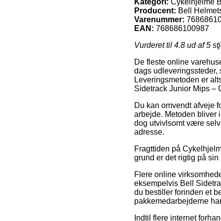
Kategori:
Cykelhjelme B
Producent:
Bell Helmet
Varenummer:
7686861
EAN:
768686100987
Vurderet til
4.8
ud af 5 st
De fleste online varehus
dags udleveringssteder, so
Leveringsmetoden er alts
Sidetrack Junior Mips – 
Du kan omvendt afveje for 
arbejde. Metoden bliver i
dog utvivlsomt være selv 
adresse.
Fragttiden på Cykelhjelm
grund er det rigtig på si
Flere online virksomhede
eksempelvis Bell Sidetra
du bestiller forinden et 
pakkemedarbejderne har 
Indtil flere internet forha