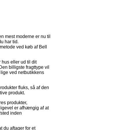
n mest moderne er nu til
u har tid.
tmetode ved køb af Bell
hus eller ud til dit
n billigste fragttype vil
 lige ved netbutikkens
odukter fluks, så af den
tive produkt.
res produkter,
igevel er afhængig af at
fsted inden
t du aftager for et