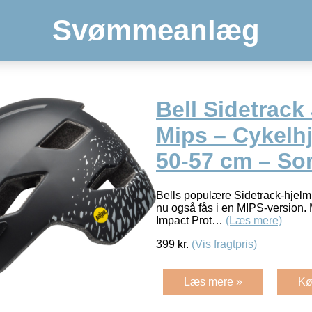
Svømmeanlæg
Bell Sidetrack
Mips – Cykelhj
50-57 cm – Sor
Bells populære Sidetrack-hjelm 
nu også fås i en MIPS-version. 
Impact Prot…
(Læs mere)
399
kr.
(Vis fragtpris)
Læs mere »
Kø