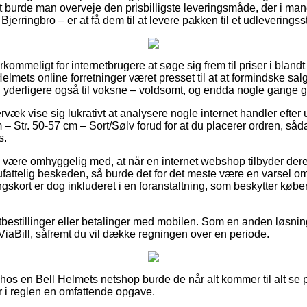
vt burde man overveje den prisbilligste leveringsmåde, der i ma
Bjerringbro – er at få dem til at levere pakken til et udleveringss
kommeligt for internetbrugere at søge sig frem til priser i blandt
elmets online forretninger været presset til at at formindske sal
g yderligere også til voksne – voldsomt, og endda nogle gange ga
væk vise sig lukrativt at analysere nogle internet handler efter
– Str. 50-57 cm – Sort/Sølv forud for at du placerer ordren, såda
s.
være omhyggelig med, at når en internet webshop tilbyder deres
ufattelig beskeden, så burde det for det meste være en varsel o
kort er dog inkluderet i en foranstaltning, som beskytter købe
rtbestillinger eller betalinger med mobilen. Som en anden løsni
 ViaBill, såfremt du vil dække regningen over en periode.
 hos en Bell Helmets netshop burde de når alt kommer til alt se 
r i reglen en omfattende opgave.