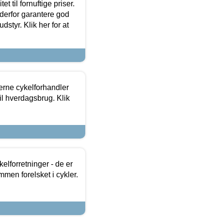
et til fornuftige priser.
 derfor garantere god
dstyr. Klik her for at
erne cykelforhandler
til hverdagsbrug. Klik
lforretninger - de er
mmen forelsket i cykler.