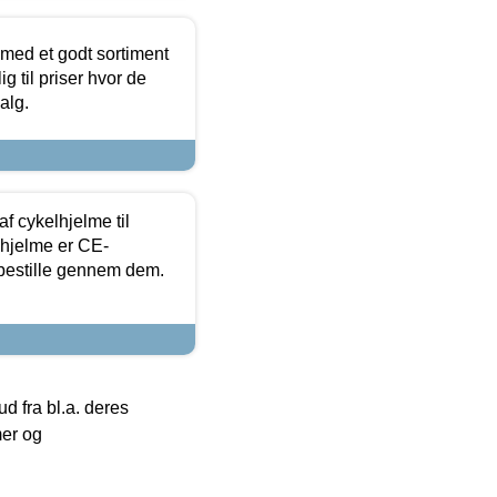
 med et godt sortiment
g til priser hvor de
alg.
f cykelhjelme til
lhjelme er CE-
 bestille gennem dem.
 fra bl.a. deres
mer og