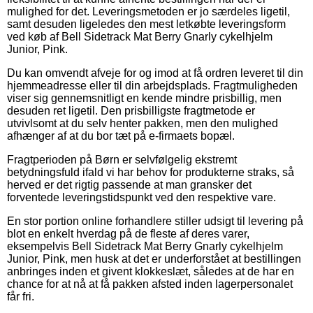
mulighed for det. Leveringsmetoden er jo særdeles ligetil,
samt desuden ligeledes den mest letkøbte leveringsform
ved køb af Bell Sidetrack Mat Berry Gnarly cykelhjelm
Junior, Pink.
Du kan omvendt afveje for og imod at få ordren leveret til din
hjemmeadresse eller til din arbejdsplads. Fragtmuligheden
viser sig gennemsnitligt en kende mindre prisbillig, men
desuden ret ligetil. Den prisbilligste fragtmetode er
utvivlsomt at du selv henter pakken, men den mulighed
afhænger af at du bor tæt på e-firmaets bopæl.
Fragtperioden på Børn er selvfølgelig ekstremt
betydningsfuld ifald vi har behov for produkterne straks, så
herved er det rigtig passende at man gransker det
forventede leveringstidspunkt ved den respektive vare.
En stor portion online forhandlere stiller udsigt til levering på
blot en enkelt hverdag på de fleste af deres varer,
eksempelvis Bell Sidetrack Mat Berry Gnarly cykelhjelm
Junior, Pink, men husk at det er underforstået at bestillingen
anbringes inden et givent klokkeslæt, således at de har en
chance for at nå at få pakken afsted inden lagerpersonalet
får fri.