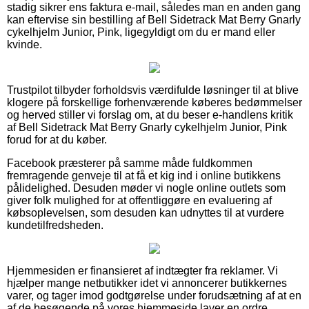
stadig sikrer ens faktura e-mail, således man en anden gang
kan eftervise sin bestilling af Bell Sidetrack Mat Berry Gnarly
cykelhjelm Junior, Pink, ligegyldigt om du er mand eller
kvinde.
Trustpilot tilbyder forholdsvis værdifulde løsninger til at blive
klogere på forskellige forhenværende køberes bedømmelser
og herved stiller vi forslag om, at du beser e-handlens kritik
af Bell Sidetrack Mat Berry Gnarly cykelhjelm Junior, Pink
forud for at du køber.
Facebook præsterer på samme måde fuldkommen
fremragende genveje til at få et kig ind i online butikkens
pålidelighed. Desuden møder vi nogle online outlets som
giver folk mulighed for at offentliggøre en evaluering af
købsoplevelsen, som desuden kan udnyttes til at vurdere
kundetilfredsheden.
Hjemmesiden er finansieret af indtægter fra reklamer. Vi
hjælper mange netbutikker idet vi annoncerer butikkernes
varer, og tager imod godtgørelse under forudsætning af at en
af de besøgende på vores hjemmeside laver en ordre.