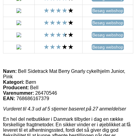
Besøg webshop
Besøg webshop
Besøg webshop
Besøg webshop
Navn:
Bell Sidetrack Mat Berry Gnarly cykelhjelm Junior,
Pink
Kategori:
Børn
Producent:
Bell
Varenummer:
26470546
EAN:
768686167379
Vurderet til
4.3
ud af 5 stjerner baseret på
27
anmeldelser
En hel del netbutikker i Danmark tilbyder i dag en række
forskellige fragtmetoder. En sikker vinder er i øjeblikket at få
leveret til et afhentningssted, fordi det så giver dig god
fleksibilitet til at kunne afhente bestillingen når der er