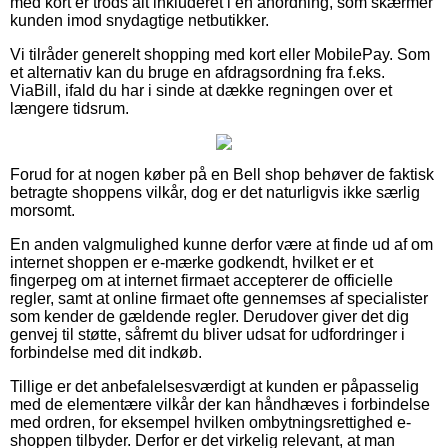
med kort er trods alt inkluderet i en anordning, som skærmer
kunden imod snydagtige netbutikker.
Vi tilråder generelt shopping med kort eller MobilePay. Som
et alternativ kan du bruge en afdragsordning fra f.eks.
ViaBill, ifald du har i sinde at dække regningen over et
længere tidsrum.
Forud for at nogen køber på en Bell shop behøver de faktisk
betragte shoppens vilkår, dog er det naturligvis ikke særlig
morsomt.
En anden valgmulighed kunne derfor være at finde ud af om
internet shoppen er e-mærke godkendt, hvilket er et
fingerpeg om at internet firmaet accepterer de officielle
regler, samt at online firmaet ofte gennemses af specialister
som kender de gældende regler. Derudover giver det dig
genvej til støtte, såfremt du bliver udsat for udfordringer i
forbindelse med dit indkøb.
Tillige er det anbefalelsesværdigt at kunden er påpasselig
med de elementære vilkår der kan håndhæves i forbindelse
med ordren, for eksempel hvilken ombytningsrettighed e-
shoppen tilbyder. Derfor er det virkelig relevant, at man