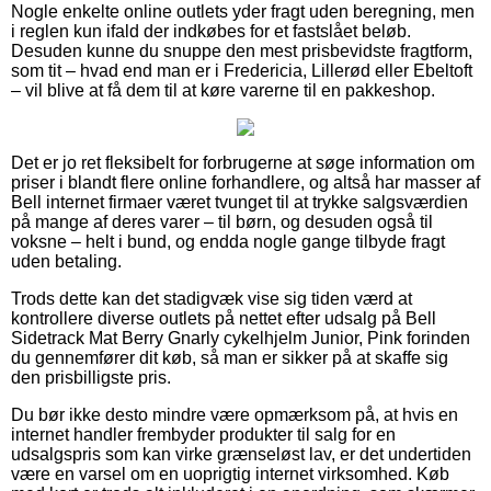
Nogle enkelte online outlets yder fragt uden beregning, men
i reglen kun ifald der indkøbes for et fastslået beløb.
Desuden kunne du snuppe den mest prisbevidste fragtform,
som tit – hvad end man er i Fredericia, Lillerød eller Ebeltoft
– vil blive at få dem til at køre varerne til en pakkeshop.
Det er jo ret fleksibelt for forbrugerne at søge information om
priser i blandt flere online forhandlere, og altså har masser af
Bell internet firmaer været tvunget til at trykke salgsværdien
på mange af deres varer – til børn, og desuden også til
voksne – helt i bund, og endda nogle gange tilbyde fragt
uden betaling.
Trods dette kan det stadigvæk vise sig tiden værd at
kontrollere diverse outlets på nettet efter udsalg på Bell
Sidetrack Mat Berry Gnarly cykelhjelm Junior, Pink forinden
du gennemfører dit køb, så man er sikker på at skaffe sig
den prisbilligste pris.
Du bør ikke desto mindre være opmærksom på, at hvis en
internet handler frembyder produkter til salg for en
udsalgspris som kan virke grænseløst lav, er det undertiden
være en varsel om en uoprigtig internet virksomhed. Køb