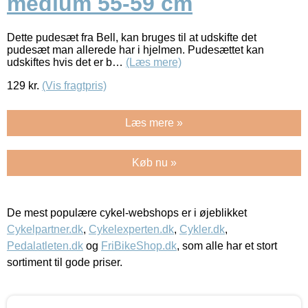
medium 55-59 cm
Dette pudesæt fra Bell, kan bruges til at udskifte det
pudesæt man allerede har i hjelmen. Pudesættet kan
udskiftes hvis det er b…
(Læs mere)
129
kr.
(Vis fragtpris)
Læs mere »
Køb nu »
De mest populære cykel-webshops er i øjeblikket
Cykelpartner.dk
,
Cykelexperten.dk
,
Cykler.dk
,
Pedalatleten.dk
og
FriBikeShop.dk
, som alle har et stort
sortiment til gode priser.