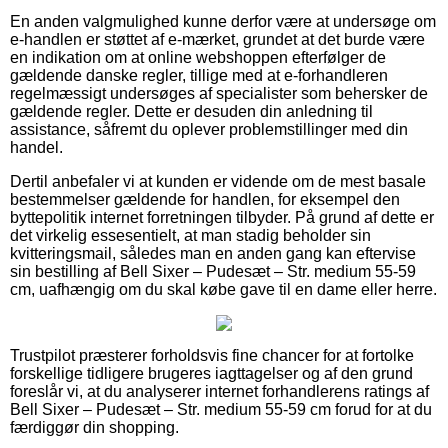
En anden valgmulighed kunne derfor være at undersøge om
e-handlen er støttet af e-mærket, grundet at det burde være
en indikation om at online webshoppen efterfølger de
gældende danske regler, tillige med at e-forhandleren
regelmæssigt undersøges af specialister som behersker de
gældende regler. Dette er desuden din anledning til
assistance, såfremt du oplever problemstillinger med din
handel.
Dertil anbefaler vi at kunden er vidende om de mest basale
bestemmelser gældende for handlen, for eksempel den
byttepolitik internet forretningen tilbyder. På grund af dette er
det virkelig essesentielt, at man stadig beholder sin
kvitteringsmail, således man en anden gang kan eftervise
sin bestilling af Bell Sixer – Pudesæt – Str. medium 55-59
cm, uafhængig om du skal købe gave til en dame eller herre.
Trustpilot præsterer forholdsvis fine chancer for at fortolke
forskellige tidligere brugeres iagttagelser og af den grund
foreslår vi, at du analyserer internet forhandlerens ratings af
Bell Sixer – Pudesæt – Str. medium 55-59 cm forud for at du
færdiggør din shopping.