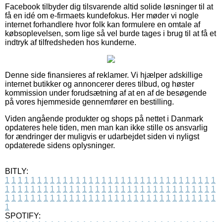
Facebook tilbyder dig tilsvarende altid solide løsninger til at
få en idé om e-firmaets kundefokus. Her møder vi nogle
internet forhandlere hvor folk kan formulere en omtale af
købsoplevelsen, som lige så vel burde tages i brug til at få et
indtryk af tilfredsheden hos kunderne.
Denne side finansieres af reklamer. Vi hjælper adskillige
internet butikker og annoncerer deres tilbud, og høster
kommission under forudsætning af at en af de besøgende
på vores hjemmeside gennemfører en bestilling.
Viden angående produkter og shops på nettet i Danmark
opdateres hele tiden, men man kan ikke stille os ansvarlig
for ændringer der muligvis er udarbejdet siden vi nyligst
opdaterede sidens oplysninger.
BITLY:
1
1
1
1
1
1
1
1
1
1
1
1
1
1
1
1
1
1
1
1
1
1
1
1
1
1
1
1
1
1
1
1
1
1
1
1
1
1
1
1
1
1
1
1
1
1
1
1
1
1
1
1
1
1
1
1
1
1
1
1
1
1
1
1
1
1
1
1
1
1
1
1
1
1
1
1
1
1
1
1
1
1
1
1
1
1
1
1
1
1
1
1
1
1
1
1
1
1
1
1
SPOTIFY: