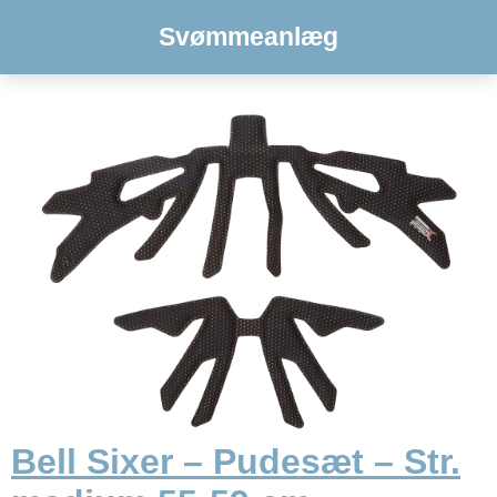
Svømmeanlæg
Bell Sixer – Pudesæt – Str.