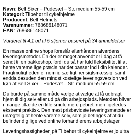
Navn:
Bell Sixer – Pudesæt – Str. medium 55-59 cm
Kategori:
Tilbehør til cykelhjelme
Producent:
Bell Helmets
Varenummer:
768686148071
EAN:
768686148071
Vurderet til
4.1
ud af 5 stjerner baseret på
34
anmeldelser
En masse online shops foreslår efterhånden alverdens
leveringsmetoder. En der er meget anvendt er i dag at få
sendt til en pakkeshop, fordi du så har fuld fleksibilitet til at
hente varerne lige præcis når det passer ind i din kalender.
Fragtmuligheden er nemlig særligt hensigtsmæssig, samt
endda desuden den mindst kostelige leveringsversion ved
køb af Bell Sixer – Pudesæt – Str. medium 55-59 cm.
Du burde på samme måde vælge at vælge at få udbragt
hjem til dig selv eller ud på din arbejdsplads. Metoden bliver
i mange tilfælde en lille smule mere pebret, men ligeledes
ekstremt praktisk. Den mest prisbevidste leveringsmetode er
unægtelig at hente varerne selv, som jo betinges af at du
befinder dig lige ved online forhandlerens arbejdslager.
Leveringshastigheden på Tilbehør til cykelhjelme er jo ultra