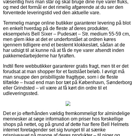
væsentlig hvis man står og skal bruge dine nye varer fluks,
og med det formål er det rimelig afgørende at du ser den
forventede leveringstid ved den aktuelle vare.
Temmelig mange online butikker garanterer levering på blot
en enkelt hverdag på de fleste af deres produkter,
eksempelvis Bell Sixer – Pudesæt – Str. medium 55-59 cm,
men glem ikke at det er underforstået at ordren køres
igennem tidligere end et bestemt klokkeslæt, sådan at de
har udsigt til at kunne nå at få de nye varer afsendt inden
pakkemedarbejderne har fyraften.
Indtil flere webbutikker garanterer gratis fragt, men tit er det
forudsat at man shopper for et fastslået beløb. I øvrigt må
man snuppe den prisbilligste fragttype, som i de fleste
tilfælde – hvad end man bor tæt på København, Sønderborg
eller Grindsted – vil være at få kørt din ordre til et
udleveringssted.
Det er jo efterhånden vældig fremkommeligt for almindelige
mennesker at søge information om priser hos forskellige
shops på nettet, og på grund af dette har flere Bell Helmets
internet foretagender set sig tvunget til at sænke
prisniveauet på mange af deres produkter – til piger og