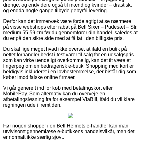
drenge, og endvidere også til mænd og kvinder – drastisk,
og endda nogle gange tilbyde gebyrfri levering.
Derfor kan det immervæk være fordelagtigt at se nærmere
på visse webshops efter rabat på Bell Sixer – Pudesæt – Str.
medium 55-59 cm før du gennemfører din handel, således at
du er på den sikre side med at få fat i den billigste pris.
Du skal lige meget hvad ikke overse, at ifald en butik på
nettet forhandler bedst i test varer til salg for en udsalgspris
som kan virke uendeligt overkommelig, kan det tit være et
fingerpeg om en bedragerisk e-butik. Shopping med kort er
heldigvis inkluderet i en lovbestemmelse, der bistår dig som
køber imod falske online firmaer.
Vi går generelt ind for køb med betalingskort eller
MobilePay. Som alternativ kan du overveje en
afbetalingsløsning fra for eksempel ViaBill, ifald du vil klare
regningen ude i fremtiden.
Før nogen shopper i en Bell Helmets e-handler kan man
utvivlsomt gennemlæse e-butikkens handelsvilkår, men det
er normalt ikke særlig sjovt.