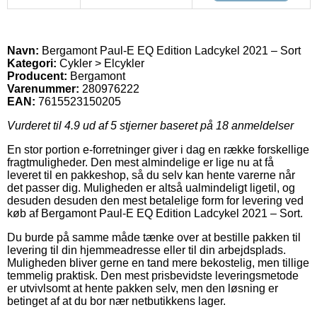
Navn:
Bergamont Paul-E EQ Edition Ladcykel 2021 – Sort
Kategori:
Cykler > Elcykler
Producent:
Bergamont
Varenummer:
280976222
EAN:
7615523150205
Vurderet til
4.9
ud af 5 stjerner baseret på
18
anmeldelser
En stor portion e-forretninger giver i dag en række forskellige
fragtmuligheder. Den mest almindelige er lige nu at få
leveret til en pakkeshop, så du selv kan hente varerne når
det passer dig. Muligheden er altså ualmindeligt ligetil, og
desuden desuden den mest betalelige form for levering ved
køb af Bergamont Paul-E EQ Edition Ladcykel 2021 – Sort.
Du burde på samme måde tænke over at bestille pakken til
levering til din hjemmeadresse eller til din arbejdsplads.
Muligheden bliver gerne en tand mere bekostelig, men tillige
temmelig praktisk. Den mest prisbevidste leveringsmetode
er utvivlsomt at hente pakken selv, men den løsning er
betinget af at du bor nær netbutikkens lager.