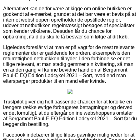
Alternativet kan derfor være at kigge om online butikken er
godkendt af e-mærket, grundet at det bør være et bevis på at
internet webshoppen opretholder de opstillede regler,
udover at netbutikken regelmæssigt besøges af specialister
som kender vilkårene. Desuden får du chance for
opbakning, ifald du skulle få besvær som følge af dit køb.
Ligeledes foreslår vi at man er på vagt for de mest relevante
reglementer der er gældende for ordren, eksempelvis den
returrettighed netbutikken tilbyder. I den forbindelse er det
tillige relevant, at man stadig gemmer sin kvittering, så man
en anden gang vil kunne bevidne handlen af Bergamont
Paul-E EQ Edition Ladcykel 2021 – Sort, hvad end man
efterspørger produkter til en mand eller kvinde.
Trustpilot giver dig helt passende chancer for at fortolke en
længere række øvrige forbrugeres betragtninger og derved
er det fornuftigt, at du eftergår online webshoppens omtaler
af Bergamont Paul-E EQ Edition Ladcykel 2021 – Sort før du
lægger din bestilling.
Facebook indebærer tillige tilpas gavnlige muligheder for at