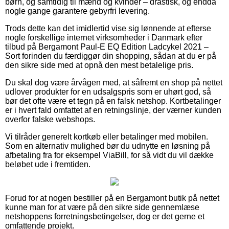
børn, og samtidig til mænd og kvinder – drastisk, og endda
nogle gange garantere gebyrfri levering.
Trods dette kan det imidlertid vise sig lønnende at efterse
nogle forskellige internet virksomheder i Danmark efter
tilbud på Bergamont Paul-E EQ Edition Ladcykel 2021 –
Sort forinden du færdiggør din shopping, sådan at du er på
den sikre side med at opnå den mest betalelige pris.
Du skal dog være årvågen med, at såfremt en shop på nettet
udlover produkter for en udsalgspris som er uhørt god, så
bør det ofte være et tegn på en falsk netshop. Kortbetalinger
er i hvert fald omfattet af en retningslinje, der værner kunden
overfor falske webshops.
Vi tilråder generelt kortkøb eller betalinger med mobilen.
Som en alternativ mulighed bør du udnytte en løsning på
afbetaling fra for eksempel ViaBill, for så vidt du vil dække
beløbet ude i fremtiden.
Forud for at nogen bestiller på en Bergamont butik på nettet
kunne man for at være på den sikre side gennemlæse
netshoppens forretningsbetingelser, dog er det gerne et
omfattende projekt.