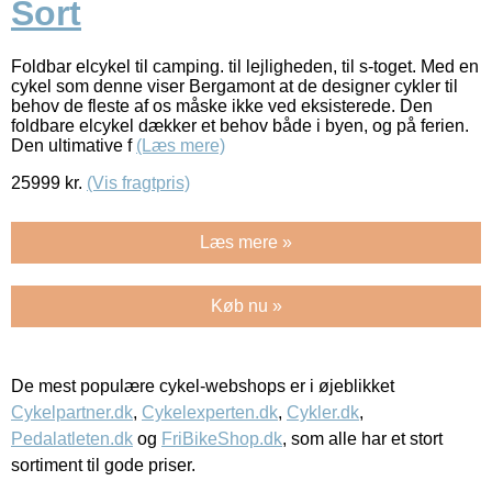
Sort
Foldbar elcykel til camping. til lejligheden, til s-toget. Med en
cykel som denne viser Bergamont at de designer cykler til
behov de fleste af os måske ikke ved eksisterede. Den
foldbare elcykel dækker et behov både i byen, og på ferien.
Den ultimative f
(Læs mere)
25999
kr.
(Vis fragtpris)
Læs mere »
Køb nu »
De mest populære cykel-webshops er i øjeblikket
Cykelpartner.dk
,
Cykelexperten.dk
,
Cykler.dk
,
Pedalatleten.dk
og
FriBikeShop.dk
, som alle har et stort
sortiment til gode priser.