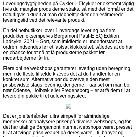
Leveringsdygtigheden på Cykler > Elcykler er ekstremt vigtig
hvis du mangler produkterne straks, så med det formål er det
naturligvis aktuelt at man dobbelttjekker den estimerede
leveringstid ved det relevante produkt.
En del netbutikker lover 1 hverdags levering på flere
produkter, eksempelvis Bergamont Paul-E EQ Edition
Ladcykel 2021 – Sort, som imidlertid er underforstået at
ordren indsendes før et fastsat klokkeslæt, således at de har
en chance for at nå at få produkterne pakket før
medarbejderne får fri.
Flere online webshops garanterer levering uden beregning,
men i de fleste tilfælde kræves det at du handler for en
konkret sum. Alternativt bør du overveje den mest
prisbevidste slags levering, der gerne – uanset om man bor
nær Odense, Holbæk eller Fredensborg – er at få dem til at
levere din pakke til et udleveringssted.
Det er jo efterhånden ultra simpelt for almindelige
mennesker at analysere priser på diverse webshops, og for
det har utallige Bergamont internet webshops været presset
til at at tvinge prisniveauet på deres varer – til babyer og