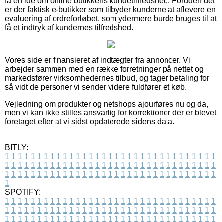
få en idé om online butikkens kundetilfredshed. Foruden det
er der faktisk e-butikker som tilbyder kunderne at aflevere en
evaluering af ordreforløbet, som ydermere burde bruges til at
få et indtryk af kundernes tilfredshed.
Vores side er finansieret af indtægter fra annoncer. Vi
arbejder sammen med en række forretninger på nettet og
markedsfører virksomhedernes tilbud, og tager betaling for
så vidt de personer vi sender videre fuldfører et køb.
Vejledning om produkter og netshops ajourføres nu og da,
men vi kan ikke stilles ansvarlig for korrektioner der er blevet
foretaget efter at vi sidst opdaterede sidens data.
BITLY:
1
1
1
1
1
1
1
1
1
1
1
1
1
1
1
1
1
1
1
1
1
1
1
1
1
1
1
1
1
1
1
1
1
1
1
1
1
1
1
1
1
1
1
1
1
1
1
1
1
1
1
1
1
1
1
1
1
1
1
1
1
1
1
1
1
1
1
1
1
1
1
1
1
1
1
1
1
1
1
1
1
1
1
1
1
1
1
1
1
1
1
1
1
1
1
1
1
1
1
1
SPOTIFY:
1
1
1
1
1
1
1
1
1
1
1
1
1
1
1
1
1
1
1
1
1
1
1
1
1
1
1
1
1
1
1
1
1
1
1
1
1
1
1
1
1
1
1
1
1
1
1
1
1
1
1
1
1
1
1
1
1
1
1
1
1
1
1
1
1
1
1
1
1
1
1
1
1
1
1
1
1
1
1
1
1
1
1
1
1
1
1
1
1
1
1
1
1
1
1
1
1
1
1