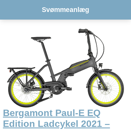
Svømmeanlæg
Bergamont Paul-E EQ
Edition Ladcykel 2021 –