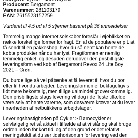
Producent:
Bergamont
Varenummer:
281103179
EAN:
7615523157259
Vurderet til
4.5
ud af 5 stjerner baseret på
36
anmeldelser
Temmelig mange internet selskaber foreslår i øjeblikket en
række forskellige former for fragt. En af de populære er p.t. at
få sendt til en pakkeshop, hvor du så nemt kan hente de
købte produkter når du har lyst. Fragtformen er nemlig
temmelig enkel, og desuden derudover den prisbilligste
leveringsform ved køb af Bergamont Revox 24 Lite Boy
2021 – Grøn.
Du burde lige så vel påtænke at få leveret til hvor du bor
eller til hvor du arbejder. Leveringsformen er beklageligvis
lidt mere bekostelig, men tillige ualmindeligt overkommelig.
Den prisbilligste slags levering vil dog i de fleste tilfælde
være selv at hente varerne, som desværre kræver at du lever
i nærheden af netbutikkens arbejdslager.
Leveringshastigheden på Cykler > Børnecykler er
selvfølgelig ret så aktuel i tilfælde af at vi står og skal bruge
ordren inden for kort tid, og af den grund er det relativt
meningsfuldt at du ser tidshorisonten for levering ved den