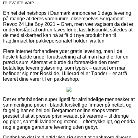
relevante vare.
En hel del netshops i Danmark annoncerer 1 dags levering
på mange af deres varenumre, eksempelvis Bergamont
Revox 24 Lite Boy 2021 – Grøn, men vær vagtsom da det er
underforstået at ordren laves før et fast tidspunkt, således at
de med sikkerhed kan nå at få dit nye produkt hen til
fragtfirmaet før pakkepersonalet holder fyraften.
Flere internet forhandlere yder gratis levering, men i de
fleste tilfælde under forudsætning af at man handler for en
præcis sum. Alternativt burde du foretrække den mest
betalelige leveringsløsning, som typisk – uanset om man
befinder sig nær Roskilde, Hillerød eller Tønder – er at få
leveret dine varer til en pakkeshop.
Det er efterhånden super ligetil for almindelige mennesker at
sammenligne priser i blandt forskellige firmaer på nettet, og
følgelig har en hel del Bergamont online shops været
presset til at at presse prisniveauet på varerne – til drenge
og piger, samt til kvinder og mænd – eftertrykkeligt, og endda
nogle gange garantere levering uden gebyr.
Derfor kan det imidlertid vise sig smart at analysere diverse