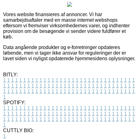
Vores website finansieres af annoncer. Vi har
samarbejdsaftaler med en masse internet webshops
eftersom vi fremviser virksomhedernes varer, og indhenter
provision om de besøgende vi sender videre fuldfører et
køb.
Data angående produkter og e-forretninger opdateres
løbende, men vi tager ikke ansvar for reguleringer der er
lavet siden vi nyligst opdaterede hjemmesidens oplysninger.
BITLY:
1
1
1
1
1
1
1
1
1
1
1
1
1
1
1
1
1
1
1
1
1
1
1
1
1
1
1
1
1
1
1
1
1
1
1
1
1
1
1
1
1
1
1
1
1
1
1
1
1
1
1
1
1
1
1
1
1
1
1
1
1
1
1
1
1
1
1
1
1
1
1
1
1
1
1
1
1
1
1
1
1
1
1
1
1
1
1
1
1
1
1
1
1
1
1
1
1
1
1
1
SPOTIFY:
1
1
1
1
1
1
1
1
1
1
1
1
1
1
1
1
1
1
1
1
1
1
1
1
1
1
1
1
1
1
1
1
1
1
1
1
1
1
1
1
1
1
1
1
1
1
1
1
1
1
1
1
1
1
1
1
1
1
1
1
1
1
1
1
1
1
1
1
1
1
1
1
1
1
1
1
1
1
1
1
1
1
1
1
1
1
1
1
1
1
1
1
1
1
1
1
1
1
1
1
CUTTLY BIO:
1