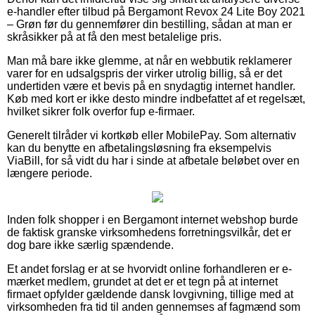
e-handler efter tilbud på Bergamont Revox 24 Lite Boy 2021
– Grøn før du gennemfører din bestilling, sådan at man er
skråsikker på at få den mest betalelige pris.
Man må bare ikke glemme, at når en webbutik reklamerer
varer for en udsalgspris der virker utrolig billig, så er det
undertiden være et bevis på en snydagtig internet handler.
Køb med kort er ikke desto mindre indbefattet af et regelsæt,
hvilket sikrer folk overfor fup e-firmaer.
Generelt tilråder vi kortkøb eller MobilePay. Som alternativ
kan du benytte en afbetalingsløsning fra eksempelvis
ViaBill, for så vidt du har i sinde at afbetale beløbet over en
længere periode.
Inden folk shopper i en Bergamont internet webshop burde
de faktisk granske virksomhedens forretningsvilkår, det er
dog bare ikke særlig spændende.
Et andet forslag er at se hvorvidt online forhandleren er e-
mærket medlem, grundet at det er et tegn på at internet
firmaet opfylder gældende dansk lovgivning, tillige med at
virksomheden fra tid til anden gennemses af fagmænd som