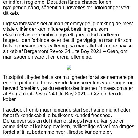
er indført i reglerne. Desuden får du chance for en
hjælpende hånd, såfremt du udsættes for udfordringer ved
dit køb.
Ligeså foreslåes det at man er omhyggelig omkring de mest
vitale vilkår der kan influere på bestillingen, som
eksempelvis den ombytningsrettighed e-forhandleren
bruger. I den forbindelse er det tillige vigtigt, at man når som
helst opbevarer ens kvittering, så man altid vil kunne påvise
sit køb af Bergamont Revox 24 Lite Boy 2021 – Grøn, om
man søger en vare til en dreng eller pige.
Trustpilot tilbyder helt sikre muligheder for at se nærmere på
en stor portion forhenværende konsumenters vurderinger og
herved foreslår vi, at du efterforsker internet firmaets omtaler
af Bergamont Revox 24 Lite Boy 2021 – Grøn inden du
køber.
Facebook frembringer lignende stort set habile muligheder
for at få kendskab til e-butikkens kundetilfredshed.
Derudover ses en del internet shops hvor du kan ytre en
anmeldelse af købsoplevelsen, hvilket lige så vel må drages
fordel af til at bedømme hvor tilfredse kunderne er.