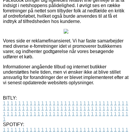
Facebook bringer dig ligeledes relativt fine genveje til at få
indsigt i netshoppens pålidelighed. I øvrigt ses en række
forretninger på nettet som tilbyder folk at nedfælde en kritik
af ordreforløbet, hvilket også burde anvendes til at få et
indtryk af tilfredsheden hos kunderne.
Vores side er reklamefinansieret. Vi har faste samarbejder
med diverse e-forretninger idet vi promoverer butikkernes
varer, og indhenter godtgørelse når vores besøgende
udfører et køb.
Informationer angående tilbud og internet butikker
understøttes hele tiden, men vi ønsker ikke at blive stillet
ansvarlig for forandringer der er blevet implementeret efter at
vi senest opdaterede websitets oplysninger.
BITLY:
1
1
1
1
1
1
1
1
1
1
1
1
1
1
1
1
1
1
1
1
1
1
1
1
1
1
1
1
1
1
1
1
1
1
1
1
1
1
1
1
1
1
1
1
1
1
1
1
1
1
1
1
1
1
1
1
1
1
1
1
1
1
1
1
1
1
1
1
1
1
1
1
1
1
1
1
1
1
1
1
1
1
1
1
1
1
1
1
1
1
1
1
1
1
1
1
1
1
1
1
SPOTIFY:
1
1
1
1
1
1
1
1
1
1
1
1
1
1
1
1
1
1
1
1
1
1
1
1
1
1
1
1
1
1
1
1
1