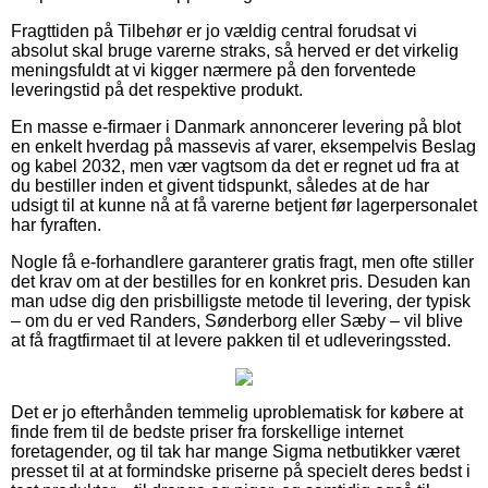
Fragttiden på Tilbehør er jo vældig central forudsat vi
absolut skal bruge varerne straks, så herved er det virkelig
meningsfuldt at vi kigger nærmere på den forventede
leveringstid på det respektive produkt.
En masse e-firmaer i Danmark annoncerer levering på blot
en enkelt hverdag på massevis af varer, eksempelvis Beslag
og kabel 2032, men vær vagtsom da det er regnet ud fra at
du bestiller inden et givent tidspunkt, således at de har
udsigt til at kunne nå at få varerne betjent før lagerpersonalet
har fyraften.
Nogle få e-forhandlere garanterer gratis fragt, men ofte stiller
det krav om at der bestilles for en konkret pris. Desuden kan
man udse dig den prisbilligste metode til levering, der typisk
– om du er ved Randers, Sønderborg eller Sæby – vil blive
at få fragtfirmaet til at levere pakken til et udleveringssted.
Det er jo efterhånden temmelig uproblematisk for købere at
finde frem til de bedste priser fra forskellige internet
foretagender, og til tak har mange Sigma netbutikker været
presset til at at formindske priserne på specielt deres bedst i