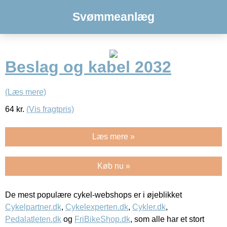
Svømmeanlæg
Beslag og kabel 2032
(Læs mere)
64
kr.
(Vis fragtpris)
Læs mere »
Køb nu »
De mest populære cykel-webshops er i øjeblikket
Cykelpartner.dk
,
Cykelexperten.dk
,
Cykler.dk
,
Pedalatleten.dk
og
FriBikeShop.dk
, som alle har et stort