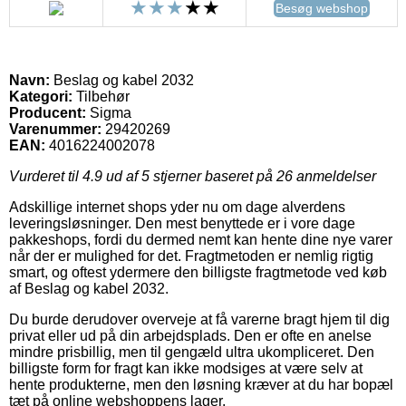
Besøg webshop
Navn:
Beslag og kabel 2032
Kategori:
Tilbehør
Producent:
Sigma
Varenummer:
29420269
EAN:
4016224002078
Vurderet til
4.9
ud af 5 stjerner baseret på
26
anmeldelser
Adskillige internet shops yder nu om dage alverdens
leveringsløsninger. Den mest benyttede er i vore dage
pakkeshops, fordi du dermed nemt kan hente dine nye varer
når der er mulighed for det. Fragtmetoden er nemlig rigtig
smart, og oftest ydermere den billigste fragtmetode ved køb
af Beslag og kabel 2032.
Du burde derudover overveje at få varerne bragt hjem til dig
privat eller ud på din arbejdsplads. Den er ofte en anelse
mindre prisbillig, men til gengæld ultra ukompliceret. Den
billigste form for fragt kan ikke modsiges at være selv at
hente produkterne, men den løsning kræver at du har bopæl
tæt på online webshoppens lager.