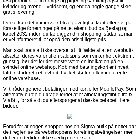
test produkter – til drenge og piger, og samtidig også til
kvinder og mænd – voldsomt, og endda nogle gange sikre
gratis levering.
Derfor kan det immervæk blive gavnligt at kontrollere et par
forskellige forretninger på nettet efter tilbud på Beslag og
kabel 2032 inden du færdiggør din shopping, sådan at man
er velinformeret til at opnå den prisbilligste pris.
Man skal trods alt ikke overse, at i tilfælde af at en webbutik
afsætter deres varer til en salgspris som virker helt ekstremt
gunstig, bør det for det meste være en indikation på en
svindel online webshop. Køb med betalingskort er i hvert
fald inkluderet i et lovbud, hvilket støtter folk imod uægte
online varehuse.
Vi tilråder generelt betalinger med kort eller MobilePay. Som
alternativ burde du drage fordel af et afbetalingstilbud fra fx
ViaBill, for så vidt du efterspørger at dække beløbet i flere
bidder.
Forud for at nogen shopper hos en Sigma butik på nettet bør
de i reglen se på webshoppens forretningsbetingelser, men
det er undertiden ikke særlig interessant.