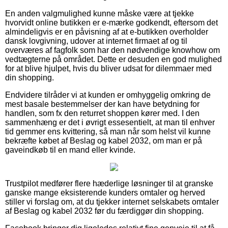
En anden valgmulighed kunne måske være at tjekke
hvorvidt online butikken er e-mærke godkendt, eftersom det
almindeligvis er en påvisning af at e-butikken overholder
dansk lovgivning, udover at internet firmaet af og til
overværes af fagfolk som har den nødvendige knowhow om
vedtægterne på området. Dette er desuden en god mulighed
for at blive hjulpet, hvis du bliver udsat for dilemmaer med
din shopping.
Endvidere tilråder vi at kunden er omhyggelig omkring de
mest basale bestemmelser der kan have betydning for
handlen, som fx den returret shoppen kører med. I den
sammenhæng er det i øvrigt essesentielt, at man til enhver
tid gemmer ens kvittering, så man når som helst vil kunne
bekræfte købet af Beslag og kabel 2032, om man er på
gaveindkøb til en mand eller kvinde.
Trustpilot medfører flere hæderlige løsninger til at granske
ganske mange eksisterende kunders omtaler og herved
stiller vi forslag om, at du tjekker internet selskabets omtaler
af Beslag og kabel 2032 før du færdiggør din shopping.