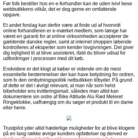
Før folk bestiller hos en e-forhandler kan de uden tvivl bese
webbutikkens vilkår, det er dog gerne en omfattende
opgave.
Et andet forslag kan derfor være at finde ud af hvorvidt
online forhandleren er e-mærket medlem, som længe har
været en garanti for at online virksomheden accepterer de
gældende danske regler, samt at internet shoppen løbende
kontrolleres af eksperter som kender lovgivningen. Det giver
dig lejlighed til at blive assisteret, ifald du bliver udsat for
udfordringer i processen med dit køb.
Endvidere er det klogt at køber er vidende om de mest
essentielle bestemmelser der kan have betydning for ordren,
som fx den ombytningspolitik netbutikken tilbyder. På grund
af dette er det i øvrigt relevant, at man når som helst
bibeholder ens kvitteringsmail, således man altid kan
dokumentere sin ordre af Bike Attitude Alu Rød Meleret
Ringeklokke, uafhængig om du søger et produkt til en dame
eller herre.
Trustpilot yder altid hæderlige muligheder for at blive klogere
på en lang række øvrige kunders opfattelser og derved er