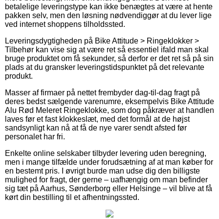
betalelige leveringstype kan ikke benægtes at være at hente
pakken selv, men den løsning nødvendiggør at du lever lige
ved internet shoppens tilholdssted.
Leveringsdygtigheden på Bike Attitude > Ringeklokker >
Tilbehør kan vise sig at være ret så essentiel ifald man skal
bruge produktet om få sekunder, så derfor er det ret så på sin
plads at du gransker leveringstidspunktet på det relevante
produkt.
Masser af firmaer på nettet frembyder dag-til-dag fragt på
deres bedst sælgende varenumre, eksempelvis Bike Attitude
Alu Rød Meleret Ringeklokke, som dog påkræver at handlen
laves før et fast klokkeslæt, med det formål at de højst
sandsynligt kan nå at få de nye varer sendt afsted før
personalet har fri.
Enkelte online selskaber tilbyder levering uden beregning,
men i mange tilfælde under forudsætning af at man køber for
en bestemt pris. I øvrigt burde man udse dig den billigste
mulighed for fragt, der gerne – uafhængig om man befinder
sig tæt på Aarhus, Sønderborg eller Helsinge – vil blive at få
kørt din bestilling til et afhentningssted.