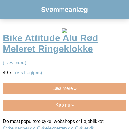
Svømmeanlæg
Bike Attitude Alu Rød
Meleret Ringeklokke
(Læs mere)
49
kr.
(Vis fragtpris)
Læs mere »
Køb nu »
De mest populære cykel-webshops er i øjeblikket
Cykelpartner.dk
,
Cykelexperten.dk
,
Cykler.dk
,