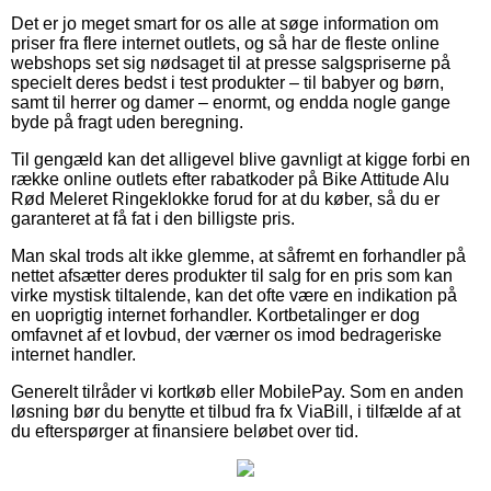
Det er jo meget smart for os alle at søge information om
priser fra flere internet outlets, og så har de fleste online
webshops set sig nødsaget til at presse salgspriserne på
specielt deres bedst i test produkter – til babyer og børn,
samt til herrer og damer – enormt, og endda nogle gange
byde på fragt uden beregning.
Til gengæld kan det alligevel blive gavnligt at kigge forbi en
række online outlets efter rabatkoder på Bike Attitude Alu
Rød Meleret Ringeklokke forud for at du køber, så du er
garanteret at få fat i den billigste pris.
Man skal trods alt ikke glemme, at såfremt en forhandler på
nettet afsætter deres produkter til salg for en pris som kan
virke mystisk tiltalende, kan det ofte være en indikation på
en uoprigtig internet forhandler. Kortbetalinger er dog
omfavnet af et lovbud, der værner os imod bedrageriske
internet handler.
Generelt tilråder vi kortkøb eller MobilePay. Som en anden
løsning bør du benytte et tilbud fra fx ViaBill, i tilfælde af at
du efterspørger at finansiere beløbet over tid.