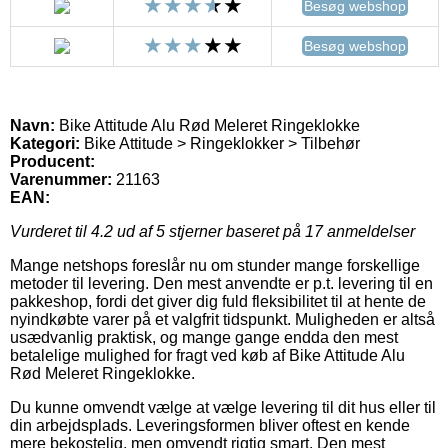
Besøg webshop
Besøg webshop
Navn:
Bike Attitude Alu Rød Meleret Ringeklokke
Kategori:
Bike Attitude > Ringeklokker > Tilbehør
Producent:
Varenummer:
21163
EAN:
Vurderet til
4.2
ud af 5 stjerner baseret på
17
anmeldelser
Mange netshops foreslår nu om stunder mange forskellige
metoder til levering. Den mest anvendte er p.t. levering til en
pakkeshop, fordi det giver dig fuld fleksibilitet til at hente de
nyindkøbte varer på et valgfrit tidspunkt. Muligheden er altså
usædvanlig praktisk, og mange gange endda den mest
betalelige mulighed for fragt ved køb af Bike Attitude Alu
Rød Meleret Ringeklokke.
Du kunne omvendt vælge at vælge levering til dit hus eller til
din arbejdsplads. Leveringsformen bliver oftest en kende
mere bekostelig, men omvendt rigtig smart. Den mest