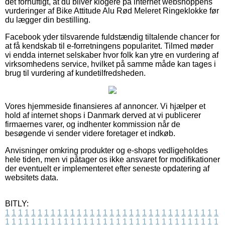
det fornuftigt, at du bliver klogere på internet webshoppens
vurderinger af Bike Attitude Alu Rød Meleret Ringeklokke før
du lægger din bestilling.
Facebook yder tilsvarende fuldstændig tiltalende chancer for
at få kendskab til e-forretningens popularitet. Tilmed møder
vi endda internet selskaber hvor folk kan ytre en vurdering af
virksomhedens service, hvilket på samme måde kan tages i
brug til vurdering af kundetilfredsheden.
Vores hjemmeside finansieres af annoncer. Vi hjælper et
hold af internet shops i Danmark derved at vi publicerer
firmaernes varer, og indhenter kommission når de
besøgende vi sender videre foretager et indkøb.
Anvisninger omkring produkter og e-shops vedligeholdes
hele tiden, men vi påtager os ikke ansvaret for modifikationer
der eventuelt er implementeret efter seneste opdatering af
websitets data.
BITLY:
1
1
1
1
1
1
1
1
1
1
1
1
1
1
1
1
1
1
1
1
1
1
1
1
1
1
1
1
1
1
1
1
1
1
1
1
1
1
1
1
1
1
1
1
1
1
1
1
1
1
1
1
1
1
1
1
1
1
1
1
1
1
1
1
1
1