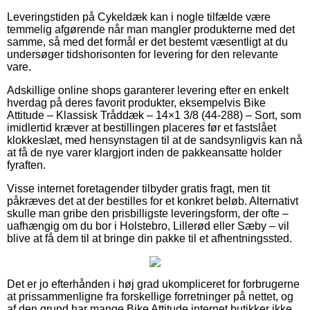
Leveringstiden på Cykeldæk kan i nogle tilfælde være
temmelig afgørende når man mangler produkterne med det
samme, så med det formål er det bestemt væsentligt at du
undersøger tidshorisonten for levering for den relevante
vare.
Adskillige online shops garanterer levering efter en enkelt
hverdag på deres favorit produkter, eksempelvis Bike
Attitude – Klassisk Tråddæk – 14×1 3/8 (44-288) – Sort, som
imidlertid kræver at bestillingen placeres før et fastslået
klokkeslæt, med hensynstagen til at de sandsynligvis kan nå
at få de nye varer klargjort inden de pakkeansatte holder
fyraften.
Visse internet foretagender tilbyder gratis fragt, men tit
påkræves det at der bestilles for et konkret beløb. Alternativt
skulle man gribe den prisbilligste leveringsform, der ofte –
uafhængig om du bor i Holstebro, Lillerød eller Sæby – vil
blive at få dem til at bringe din pakke til et afhentningssted.
Det er jo efterhånden i høj grad ukompliceret for forbrugerne
at prissammenligne fra forskellige forretninger på nettet, og
af den grund har mange Bike Attitude internet butikker ikke