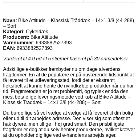
Navn:
Bike Attitude – Klassisk Tråddæk – 14×1 3/8 (44-288)
– Sort
Kategori:
Cykeldæk
Producent:
Bike Attitude
Varenummer:
6933882527393
EAN:
6933882527393
Vurderet til
4.9
ud af 5 stjerner baseret på
30
anmeldelser
Adskillige e-butikker frembyder nu om dage alverdens
fragtformer. En af de populære er på nuværende tidspunkt at
få leveret til et udleveringssted, fordi det er ekstremt
fleksibelt at kunne hente de nyindkøbte produkter når du har
tid. Fragtmetoden er jo ret problemfri, og typisk endda den
mest betalelige leveringsmetode ved køb af Bike Attitude –
Klassisk Tråddæk – 14×1 3/8 (44-288) – Sort.
Du burde lige så vel vælge at vælge at få leveret til din bolig
eller ud til dit arbejdes adresse. Den viser sig som oftest et
hak dyrere, men tillige i høj grad smart. Den prisbilligste
fragtform er dog at du selv henter produkterne, hvilket kræver
at du opholder dig lige ved e-handlens arbejdslager.