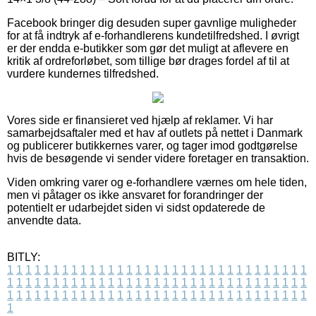
Facebook bringer dig desuden super gavnlige muligheder
for at få indtryk af e-forhandlerens kundetilfredshed. I øvrigt
er der endda e-butikker som gør det muligt at aflevere en
kritik af ordreforløbet, som tillige bør drages fordel af til at
vurdere kundernes tilfredshed.
Vores side er finansieret ved hjælp af reklamer. Vi har
samarbejdsaftaler med et hav af outlets på nettet i Danmark
og publicerer butikkernes varer, og tager imod godtgørelse
hvis de besøgende vi sender videre foretager en transaktion.
Viden omkring varer og e-forhandlere værnes om hele tiden,
men vi påtager os ikke ansvaret for forandringer der
potentielt er udarbejdet siden vi sidst opdaterede de
anvendte data.
BITLY:
1
1
1
1
1
1
1
1
1
1
1
1
1
1
1
1
1
1
1
1
1
1
1
1
1
1
1
1
1
1
1
1
1
1
1
1
1
1
1
1
1
1
1
1
1
1
1
1
1
1
1
1
1
1
1
1
1
1
1
1
1
1
1
1
1
1
1
1
1
1
1
1
1
1
1
1
1
1
1
1
1
1
1
1
1
1
1
1
1
1
1
1
1
1
1
1
1
1
1
1