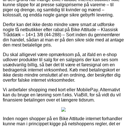
kunne slippe for at presse salgspriserne på varerne – til
piger og drenge, og samtidig til kvinder og mænd –
kolossalt, og endda nogle gange sikre gebyrfri levering.
Derfor kan det ikke desto mindre være smart at udforske
nogle få netbutikker efter rabat på Bike Attitude – Klassisk
Tråddæk – 14×1 3/8 (44-288) – Sort inden du gennemfører
din handel, sådan at man er på den sikre side med at antage
den mest betalelige pris.
Du skal alligevel være opmærksom på, at ifald en e-shop
udlover produkter til salg for en salgspris der kan ses som
usædvanlig billig, så bør det tit være et faresignal om en
bedragerisk internet virksomhed. Køb med betalingskort er
ikke desto mindre omsluttet af en ordning, der beskytter dig
overfor falske internet virksomheder.
Vi anbefaler shopping med kort eller MobilePay. Alternativt
kan du bruge en løsning som f.eks. ViaBill, for så vidt du vil
finansiere betalingen over et længere tidsrum.
Inden nogen shopper på en Bike Attitude internet forhandler
kunne man i princippet kigge på netshoppens regler, det er