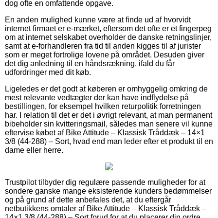
dog ofte en omfattende opgave.
En anden mulighed kunne være at finde ud af hvorvidt
internet firmaet er e-mærket, eftersom det ofte er et fingerpeg
om at internet selskabet overholder de danske retningslinjer,
samt at e-forhandleren fra tid til anden kigges til af jurister
som er meget fortrolige lovene på området. Desuden giver
det dig anledning til en håndsrækning, ifald du får
udfordringer med dit køb.
Ligeledes er det godt at køberen er omhyggelig omkring de
mest relevante vedtægter der kan have indflydelse på
bestillingen, for eksempel hvilken returpolitik forretningen
har. I relation til det er det i øvrigt relevant, at man permanent
bibeholder sin kvitteringsmail, således man senere vil kunne
eftervise købet af Bike Attitude – Klassisk Tråddæk – 14×1
3/8 (44-288) – Sort, hvad end man leder efter et produkt til en
dame eller herre.
Trustpilot tilbyder dig regulære passende muligheder for at
sondere ganske mange eksisterende kunders bedømmelser
og på grund af dette anbefales det, at du eftergår
netbutikkens omtaler af Bike Attitude – Klassisk Tråddæk –
14×1 3/8 (44-288) – Sort forud for at du placerer din ordre.