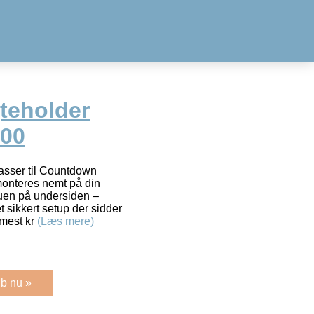
teholder
00
passer til Countdown
monteres nemt på din
ruen på undersiden –
t sikkert setup der sidder
ermest kr
(Læs mere)
b nu »