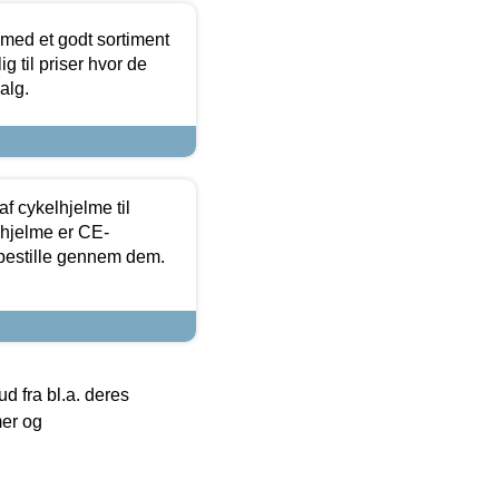
 med et godt sortiment
g til priser hvor de
alg.
f cykelhjelme til
lhjelme er CE-
 bestille gennem dem.
 fra bl.a. deres
mer og