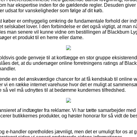
om har ekspertise inden for de gældende regler. Desuden giver d
iver udsat for vanskeligheder som følge af dit køb.
 køber er omhyggelig omkring de fundamentale forhold der indv
net selskabet lover. I den forbindelse er det også vigtigt, at man
edes man senere vil kunne vidne om bestillingen af Blackburn 
ger et produkt til en herre eller dame.
holdsvis gode genveje til at kortlægge en stor gruppe eksisteren
slåes det, at du undersøger online forretningens ratings af Blac
andler.
ende en del ønskværdige chancer for at få kendskab til online
r vi en række internet varehuse hvor det er muligt at sammensætt
 så vel må udnyttes til at bedømme kundernes tilfredshed.
sieret af indtægter fra reklamer. Vi har tætte samarbejder med 
ucerer butikkernes produkter, og høster honorar for så vidt de b
g e-handler opretholdes jævnligt, men det er umuligt for os at g