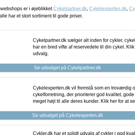
webshops er i øjeblikket
Cykelpartner.dk
,
Cykelexperten.dk
,
Cy
alle har et stort sortiment til gode priser.
Cykelpartner.dk sælger alt inden for cykler, cyke
har en bred vifte af reservedele til din cykel. Klik
udvalg.
Se udvalget på Cykelpartner.dk
Cykelexperten.dk vil fremstå som en troværdig o
cykelforretning, der prioriterer god kvalitet, god
meget højt til alle deres kunder. Klik her for at s
Se udvalget på Cykelexperten.dk
Cykler.dk har et solidt udvalg af cykler i god kvalit