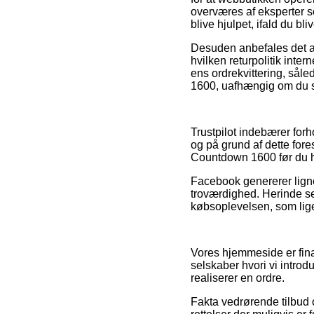
overværes af eksperter s
blive hjulpet, ifald du bl
Desuden anbefales det at
hvilken returpolitik inter
ens ordrekvittering, sål
1600, uafhængig om du sø
Trustpilot indebærer for
og på grund af dette fore
Countdown 1600 før du h
Facebook genererer lign
troværdighed. Herinde se
købsoplevelsen, som lige
Vores hjemmeside er finan
selskaber hvori vi introd
realiserer en ordre.
Fakta vedrørende tilbud o