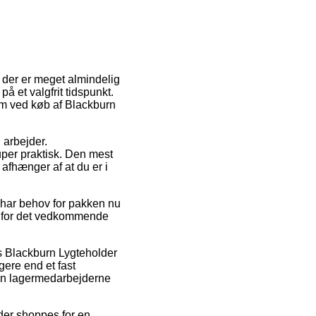
 der er meget almindelig
på et valgfrit tidspunkt.
rm ved køb af Blackburn
 arbejder.
uper praktisk. Den mest
 afhænger af at du er i
i har behov for pakken nu
kt for det vedkommende
vis Blackburn Lygteholder
ere end et fast
nden lagermedarbejderne
der shoppes for en