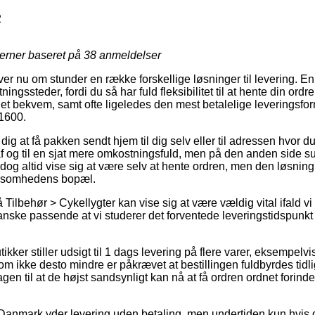
2
jerner baseret på
38
anmeldelser
er nu om stunder en række forskellige løsninger til levering. En
ngssteder, fordi du så har fuld fleksibilitet til at hente din ordre 
et bekvem, samt ofte ligeledes den mest betalelige leveringsfo
1600.
ig at få pakken sendt hjem til dig selv eller til adressen hvor du
f og til en sjat mere omkostningsfuld, men på den anden side s
l dog altid vise sig at være selv at hente ordren, men den løsning
rksomhedens bopæl.
ilbehør > Cykellygter kan vise sig at være vældig vital ifald v
 ganske passende at vi studerer det forventede leveringstidspun
tikker stiller udsigt til 1 dags levering på flere varer, eksempel
ikke desto mindre er påkrævet at bestillingen fuldbyrdes tidlig
gen til at de højst sandsynligt kan nå at få ordren ordnet fori
Danmark yder levering uden betaling, men undertiden kun hvis 