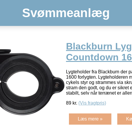
Svømmeanlæg
Blackburn Lyg
Countdown 16
Lygteholder fra Blackburn der 
1600 forlygten. Lygteholderen 
cykels styr og strammes via sk
stram den godt, og du er sikret e
stabilt, selv når terrænet er all
89
kr.
(Vis fragtpris)
Læs mere »
Kø