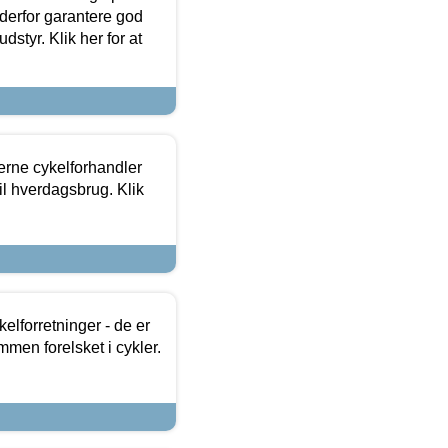
 derfor garantere god
dstyr. Klik her for at
erne cykelforhandler
til hverdagsbrug. Klik
lforretninger - de er
mmen forelsket i cykler.