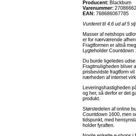
Producent:
Blackburn
Varenummer:
2708666
EAN:
768686067785
Vurderet til
4.6
ud af 5 st
Masser af netshops udlov
er for nærværende afhentni
Fragtformen er altså meg
Lygteholder Countdown 
Du burde ligeledes udse d
Fragtmuligheden bliver a
prisbevidste fragtform vi
nærheden af internet vi
Leveringshastigheden på T
og her, så derfor er det
produkt.
Størstedelen af online bu
Countdown 1600, men som 
tidspunkt, med hensynsta
holder fyraften.
Nogle enkelte e-shops i 