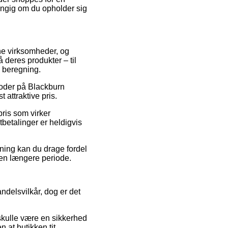
hængig om du opholder sig
line virksomheder, og
 deres produkter – til
n beregning.
koder på Blackburn
 attraktive pris.
pris som virker
betalinger er heldigvis
ning kan du drage fordel
r en længere periode.
ndelsvilkår, dog er det
 skulle være en sikkerhed
 at butikken tit