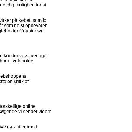
et dig mulighed for at
irker på købet, som fx
 når som helst opbevarer
Lygteholder Countdown
de kunders evalueringer
kburn Lygteholder
 webshoppens
e en kritik af
forskellige online
esøgende vi sender videre
ive garantier imod