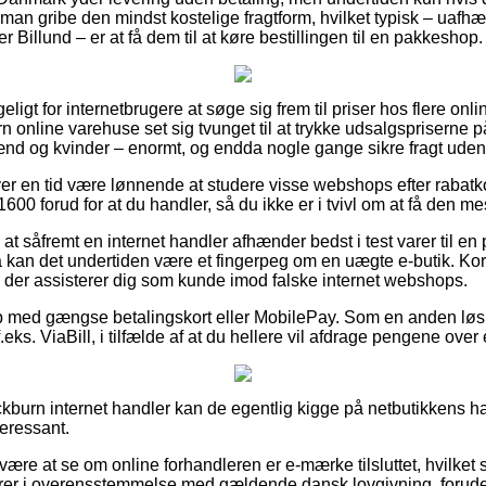
 man gribe den mindst kostelige fragtform, hvilket typisk – uaf
 Billund – er at få dem til at køre bestillingen til en pakkeshop.
geligt for internetbrugere at søge sig frem til priser hos flere on
n online varehuse set sig tvunget til at trykke udsalgspriserne på
mænd og kvinder – enormt, og endda nogle gange sikre fragt ude
hver en tid være lønnende at studere visse webshops efter rabat
0 forud for at du handler, så du ikke er i tvivl om at få den mest
 såfremt en internet handler afhænder bedst i test varer til en 
 kan det undertiden være et fingerpeg om en uægte e-butik. Kort
iv, der assisterer dig som kunde imod falske internet webshops.
øb med gængse betalingskort eller MobilePay. Som en anden løs
.eks. ViaBill, i tilfælde af at du hellere vil afdrage pengene ove
ckburn internet handler kan de egentlig kigge på netbutikkens ha
teressant.
være at se om online forhandleren er e-mærke tilsluttet, hvilket
rer i overensstemmelse med gældende dansk lovgivning, foruden