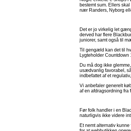
bestemt sum. Ellers skal
nær Randers, Nyborg eller
Det er jo virkelig let gæn
derved har flere Blackbur
juniorer, samt også til 
Til gengæld kan det til 
Lygteholder Countdown 160
Du må dog ikke glemme, at
usædvanlig favorabel, så
indbefattet af et regulat
Vi anbefaler generelt k
af en afdragsordning fra f
Før folk handler i en Bla
naturligvis ikke videre in
Et nemt alternativ kunne 
for at webbutikken opere