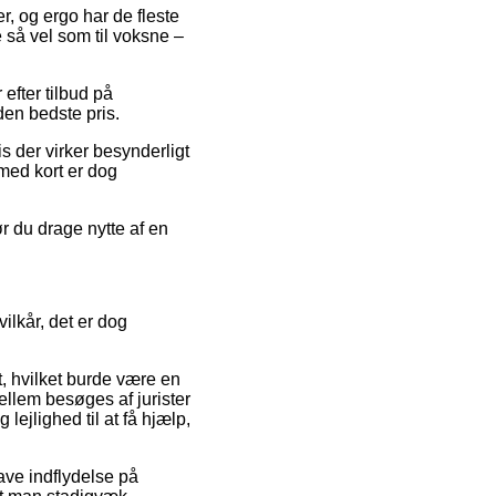
er, og ergo har de fleste
e så vel som til voksne –
efter tilbud på
en bedste pris.
is der virker besynderligt
med kort er dog
r du drage nytte af en
lkår, det er dog
, hvilket burde være en
ellem besøges af jurister
jlighed til at få hjælp,
ave indflydelse på