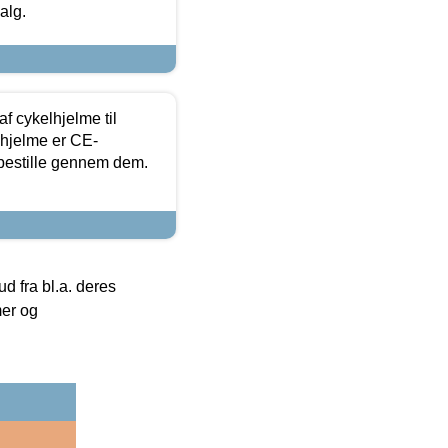
alg.
f cykelhjelme til
lhjelme er CE-
 bestille gennem dem.
 fra bl.a. deres
mer og