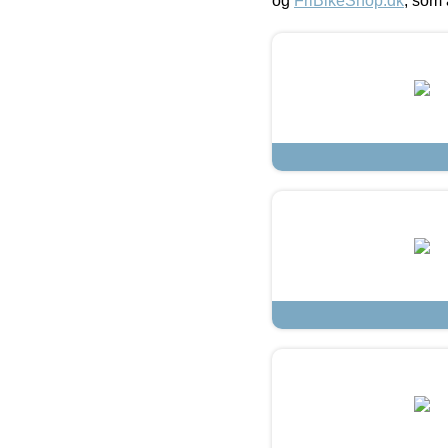
og
FriBikeShop.dk
, som 