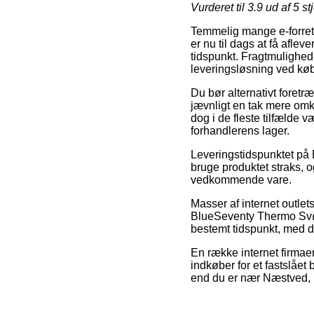
Vurderet til
3.9
ud af 5 st
Temmelig mange e-forretn
er nu til dags at få afle
tidspunkt. Fragtmulighed
leveringsløsning ved k
Du bør alternativt foretræ
jævnligt en tak mere omk
dog i de fleste tilfælde 
forhandlerens lager.
Leveringstidspunktet på 
bruge produktet straks, 
vedkommende vare.
Masser af internet outle
BlueSeventy Thermo Svømm
bestemt tidspunkt, med det
En række internet firmae
indkøber for et fastslået
end du er nær Næstved, Hj