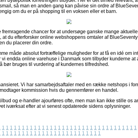
ken byttepolitik forretningen tilbyder. Her er det tilmed relevant
ngsmail, så man en anden gang kan påvise sin ordre af BlueSev
ig om du er på shopping til en voksen eller et barn.
flere fremragende chancer for at undersøge ganske mange aktuell
dt, at du efterforsker online webshoppens omtaler af BlueSeven
 du placerer din ordre.
e måde absolut fortræffelige muligheder for at få en idé om int
vi endda online varehuse i Danmark som tilbyder kunderne at a
så bør bruges til vurdering af kundernes tilfredshed.
ansieret. Vi har samarbejdsaftaler med en række netshops i for
g modtager kommission hvis du gennemfører en handel.
lbud og e-handler ajourføres ofte, men man kan ikke stille os an
vet iværksat efter at vi senest opdaterede sidens oplysninger.
1
1
1
1
1
1
1
1
1
1
1
1
1
1
1
1
1
1
1
1
1
1
1
1
1
1
1
1
1
1
1
1
1
1
1
1
1
1
1
1
1
1
1
1
1
1
1
1
1
1
1
1
1
1
1
1
1
1
1
1
1