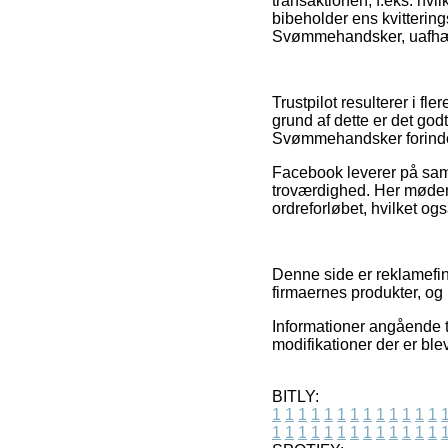
transaktionen, f.eks. hvil
bibeholder ens kvitteri
Svømmehandsker, uafhæng
Trustpilot resulterer i 
grund af dette er det go
Svømmehandsker forinden
Facebook leverer på samm
troværdighed. Her møder 
ordreforløbet, hvilket og
Denne side er reklamefin
firmaernes produkter, o
Informationer angående ti
modifikationer der er ble
BITLY:
1
1
1
1
1
1
1
1
1
1
1
1
1
1
1
1
1
1
1
1
1
1
1
1
1
1