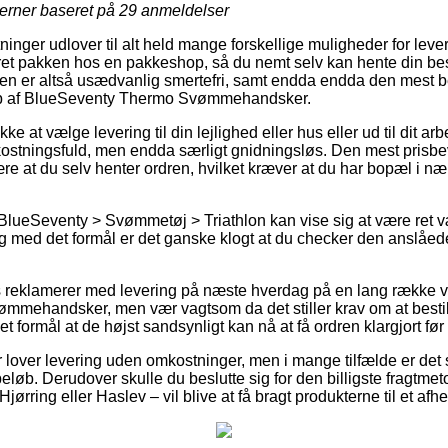
jerner baseret på
29
anmeldelser
inger udlover til alt held mange forskellige muligheder for lev
veret pakken hos en pakkeshop, så du nemt selv kan hente din besti
en er altså usædvanlig smertefri, samt endda endda den mest b
øb af BlueSeventy Thermo Svømmehandsker.
kke at vælge levering til din lejlighed eller hus eller ud til dit a
ostningsfuld, men endda særligt gnidningsløs. Den mest prisbe
være at du selv henter ordren, hvilket kræver at du har bopæl i næ
BlueSeventy > Svømmetøj > Triathlon kan vise sig at være ret v
og med det formål er det ganske klogt at du checker den anslåed
ts reklamerer med levering på næste hverdag på en lang række 
ehandsker, men vær vagtsom da det stiller krav om at bestilli
 formål at de højst sandsynligt kan nå at få ordren klargjort før d
r lover levering uden omkostninger, men i mange tilfælde er de
 beløb. Derudover skulle du beslutte sig for den billigste fragtm
ørring eller Haslev – vil blive at få bragt produkterne til et afh