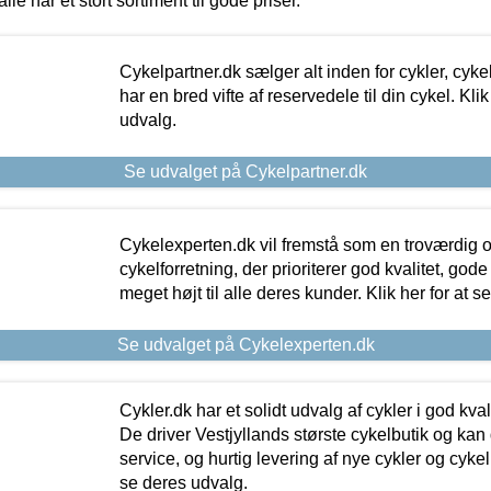
alle har et stort sortiment til gode priser.
Cykelpartner.dk sælger alt inden for cykler, cyke
har en bred vifte af reservedele til din cykel. Klik
udvalg.
Se udvalget på Cykelpartner.dk
Cykelexperten.dk vil fremstå som en troværdig o
cykelforretning, der prioriterer god kvalitet, god
meget højt til alle deres kunder. Klik her for at s
Se udvalget på Cykelexperten.dk
Cykler.dk har et solidt udvalg af cykler i god kvalit
De driver Vestjyllands største cykelbutik og kan
service, og hurtig levering af nye cykler og cykelu
se deres udvalg.