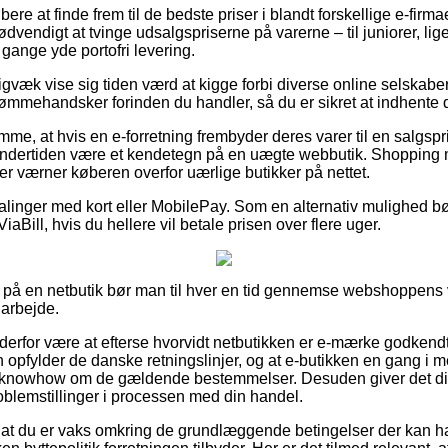
øbere at finde frem til de bedste priser i blandt forskellige e-firma
dvendigt at tvinge udsalgspriserne på varerne – til juniorer, lig
gange yde portofri levering.
gvæk vise sig tiden værd at kigge forbi diverse online selskaber 
mehandsker forinden du handler, så du er sikret at indhente d
emme, at hvis en e-forretning frembyder deres varer til en salgspr
 undertiden være et kendetegn på en uægte webbutik. Shopping 
der værner køberen overfor uærlige butikker på nettet.
talinger med kort eller MobilePay. Som en alternativ mulighed bø
ViaBill, hvis du hellere vil betale prisen over flere uger.
å en netbutik bør man til hver en tid gennemse webshoppens vi
 arbejde.
 derfor være at efterse hvorvidt netbutikken er e-mærke godkendt
 opfylder de danske retningslinjer, og at e-butikken en gang i m
knowhow om de gældende bestemmelser. Desuden giver det dig le
problemstillinger i processen med din handel.
s at du er vaks omkring de grundlæggende betingelser der kan h