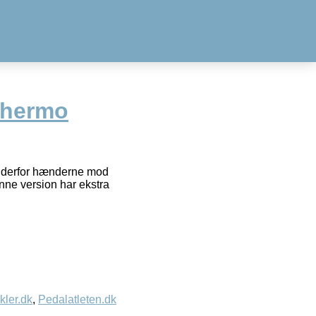
Thermo
r derfor hænderne mod
nne version har ekstra
kler.dk
,
Pedalatleten.dk