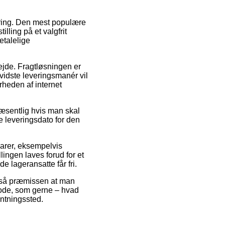
ering. Den mest populære
lling på et valgfrit
etalelige
rbejde. Fragtløsningen er
vidste leveringsmanér vil
rheden af internet
æsentlig hvis man skal
e leveringsdato for den
varer, eksempelvis
ngen laves forud for et
e lageransatte får fri.
t så præmissen at man
etode, som gerne – hvad
entningssted.