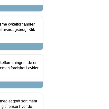
erne cykelforhandler
til hverdagsbrug. Klik
lforretninger - de er
mmen forelsket i cykler.
 med et godt sortiment
g til priser hvor de