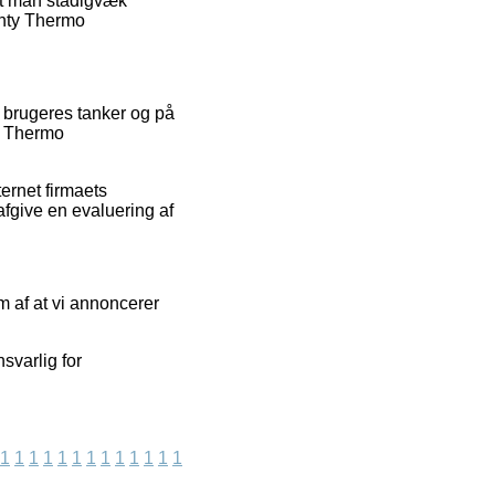
, at man stadigvæk
enty Thermo
e brugeres tanker og på
ty Thermo
ernet firmaets
fgive en evaluering af
m af at vi annoncerer
svarlig for
1
1
1
1
1
1
1
1
1
1
1
1
1