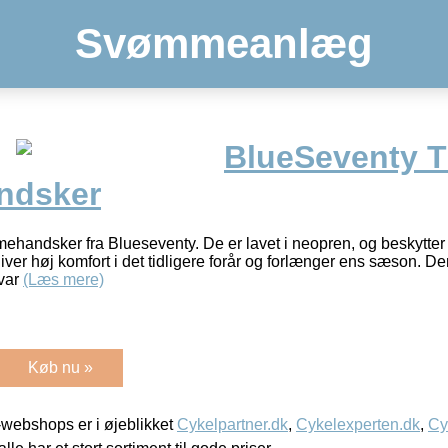
Svømmeanlæg
BlueSeventy 
ndsker
handsker fra Blueseventy. De er lavet i neopren, og beskytte
ver høj komfort i det tidligere forår og forlænger ens sæson. De
 var
(Læs mere)
Køb nu »
webshops er i øjeblikket
Cykelpartner.dk
,
Cykelexperten.dk
,
Cy