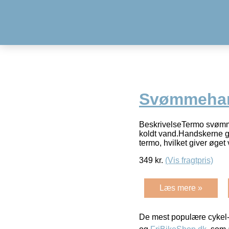
Svømmeha
BeskrivelseTermo svømme
koldt vand.Handskerne gi
termo, hvilket giver øget
349
kr.
(Vis fragtpris)
Læs mere »
De mest populære cykel-