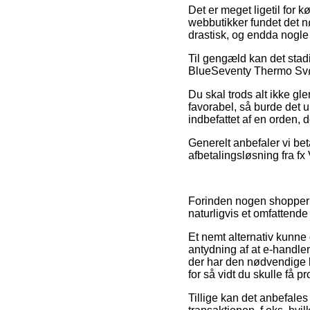
Det er meget ligetil for k
webbutikker fundet det nø
drastisk, og endda nogle 
Til gengæld kan det stadi
BlueSeventy Thermo Svøm
Du skal trods alt ikke gl
favorabel, så burde det
indbefattet af en orden, 
Generelt anbefaler vi be
afbetalingsløsning fra fx 
Forinden nogen shopper p
naturligvis et omfattende
Et nemt alternativ kunne
antydning af at e-handlen
der har den nødvendige 
for så vidt du skulle få 
Tillige kan det anbefale