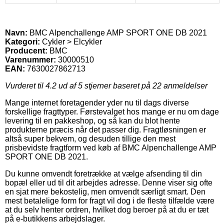
Navn:
BMC Alpenchallenge AMP SPORT ONE DB 2021
Kategori:
Cykler > Elcykler
Producent:
BMC
Varenummer:
30000510
EAN:
7630027862713
Vurderet til
4.2
ud af 5 stjerner baseret på
22
anmeldelser
Mange internet foretagender yder nu til dags diverse
forskellige fragttyper. Førstevalget hos mange er nu om dage
levering til en pakkeshop, og så kan du blot hente
produkterne præcis når det passer dig. Fragtløsningen er
altså super bekvem, og desuden tillige den mest
prisbevidste fragtform ved køb af BMC Alpenchallenge AMP
SPORT ONE DB 2021.
Du kunne omvendt foretrække at vælge afsending til din
bopæl eller ud til dit arbejdes adresse. Denne viser sig ofte
en sjat mere bekostelig, men omvendt særligt smart. Den
mest betalelige form for fragt vil dog i de fleste tilfælde være
at du selv henter ordren, hvilket dog beroer på at du er tæt
på e-butikkens arbejdslager.