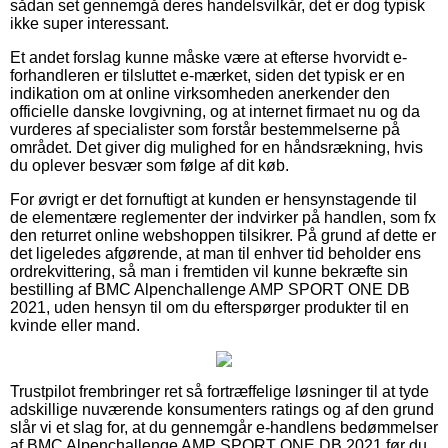
sådan set gennemgå deres handelsvilkår, det er dog typisk
ikke super interessant.
Et andet forslag kunne måske være at efterse hvorvidt e-
forhandleren er tilsluttet e-mærket, siden det typisk er en
indikation om at online virksomheden anerkender den
officielle danske lovgivning, og at internet firmaet nu og da
vurderes af specialister som forstår bestemmelserne på
området. Det giver dig mulighed for en håndsrækning, hvis
du oplever besvær som følge af dit køb.
For øvrigt er det fornuftigt at kunden er hensynstagende til
de elementære reglementer der indvirker på handlen, som fx
den returret online webshoppen tilsikrer. På grund af dette er
det ligeledes afgørende, at man til enhver tid beholder ens
ordrekvittering, så man i fremtiden vil kunne bekræfte sin
bestilling af BMC Alpenchallenge AMP SPORT ONE DB
2021, uden hensyn til om du efterspørger produkter til en
kvinde eller mand.
Trustpilot frembringer ret så fortræffelige løsninger til at tyde
adskillige nuværende konsumenters ratings og af den grund
slår vi et slag for, at du gennemgår e-handlens bedømmelser
af BMC Alpenchallenge AMP SPORT ONE DB 2021 før du