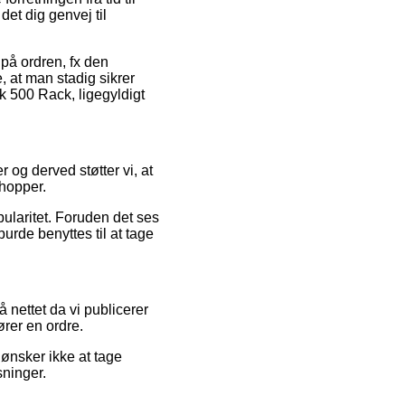
et dig genvej til
på ordren, fx den
 at man stadig sikrer
 500 Rack, ligegyldigt
r og derved støtter vi, at
shopper.
pularitet. Foruden det ses
urde benyttes til at tage
nettet da vi publicerer
ører en ordre.
 ønsker ikke at tage
sninger.