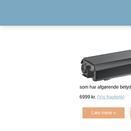
som har afgørende betydn
6999
kr.
(Vis fragtpris)
Læs mere »