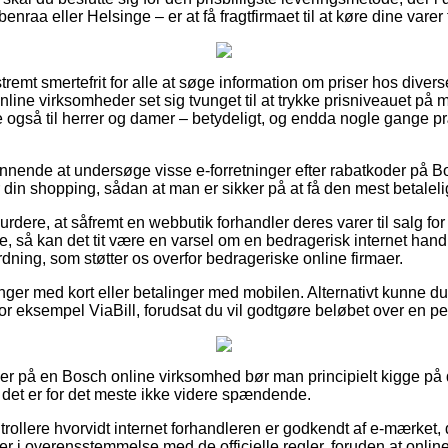
nraa eller Helsinge – er at få fragtfirmaet til at køre dine varer 
tremt smertefrit for alle at søge information om priser hos diver
nline virksomheder set sig tvunget til at trykke prisniveauet på m
ge også til herrer og damer – betydeligt, og endda nogle gange 
lønnende at undersøge visse e-forretninger efter rabatkoder på
din shopping, sådan at man er sikker på at få den mest betalelig
rdere, at såfremt en webbutik forhandler deres varer til salg fo
e, så kan det tit være en varsel om en bedragerisk internet handle
ordning, som støtter os overfor bedrageriske online firmaer.
linger med kort eller betalinger med mobilen. Alternativt kunne 
or eksempel ViaBill, forudsat du vil godtgøre beløbet over en pe
ller på en Bosch online virksomhed bør man principielt kigge på
det er for det meste ikke videre spændende.
rollere hvorvidt internet forhandleren er godkendt af e-mærket, 
r i overensstemmelse med de officielle regler, foruden at online f