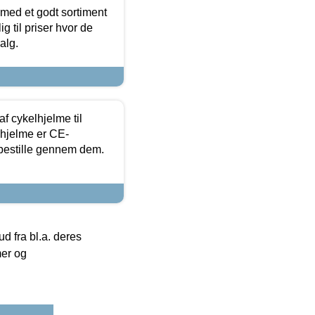
 med et godt sortiment
g til priser hvor de
alg.
f cykelhjelme til
lhjelme er CE-
 bestille gennem dem.
 fra bl.a. deres
mer og