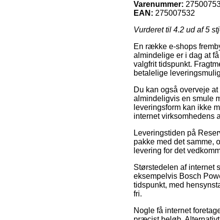
Varenummer:
2750075
EAN:
275007532
Vurderet til
4.2
ud af 5 st
En række e-shops fremby
almindelige er i dag at f
valgfrit tidspunkt. Frag
betalelige leveringsmul
Du kan også overveje at v
almindeligvis en smule m
leveringsform kan ikke mo
internet virksomhedens a
Leveringstiden på Reserve
pakke med det samme, og 
levering for det vedkom
Størstedelen af internet
eksempelvis Bosch Powerp
tidspunkt, med hensynstag
fri.
Nogle få internet foretag
præcist beløb. Alternativt