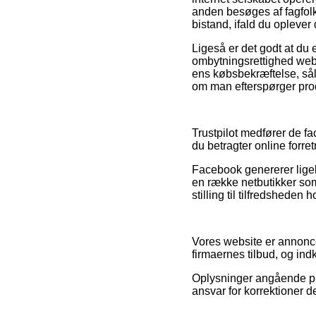
anden besøges af fagfolk
bistand, ifald du oplever
Ligeså er det godt at du
ombytningsrettighed webb
ens købsbekræftelse, sål
om man efterspørger produ
Trustpilot medfører de fac
du betragter online forr
Facebook genererer ligele
en række netbutikker som 
stilling til tilfredsheden
Vores website er annonce
firmaernes tilbud, og indk
Oplysninger angående pro
ansvar for korrektioner d