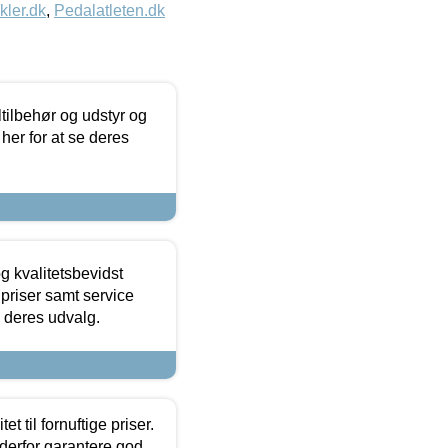
kler.dk
,
Pedalatleten.dk
ltilbehør og udstyr og
 her for at se deres
g kvalitetsbevidst
e priser samt service
e deres udvalg.
et til fornuftige priser.
 derfor garantere god