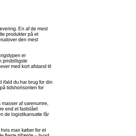
evering. En af de mest
lte produkter på et
derudover den mest
ringstypen er
prisbilligste
ever med kort afstand til
 ifald du har brug for din
på tidshorisonten for
på masser af varenumre,
e end et fastslået
n de logistikansatte får
 hvis man køber for et
de fleste tilfælde – hvad