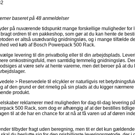
32
jerner baseret på
48
anmeldelser
der på nuværende tidspunkt mange forskellige muligheder for l
å bragt ordren til en pakkeshop, som gør at du kan hente de besti
tmetoden er altså usædvanlig gnidningsløs, og i mange tilfælde 
ighed ved køb af Bosch Powerpack 500 Rack.
ælge levering til din privatbolig eller til din arbejdsplads. Leve
ere omkostningsfuld, men samtidig temmelig gnidningsløs. Den 
dsiges at være selv at hente varerne, men det beroer på at du l
rbejdslager.
dele > Reservedele til elcykler er naturligvis ret betydningsfuld
af den grund er det rimelig på sin plads at du kigger nærmere 
mende produkt.
 selskaber reklamerer med muligheden for dag-til-dag levering 
ack 500 Rack, som dog er afhængig af at der bestilles tidliger
en til at de har en chance for at nå at få varen ud af døren inde
ender tilbyder fragt uden beregning, men tit er det kun gældende
 skal du beslutte sig for den prisbilligste leveringsmetode, der i 