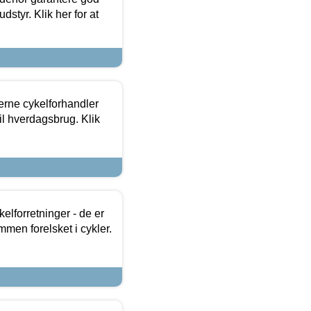
dstyr. Klik her for at
erne cykelforhandler
til hverdagsbrug. Klik
lforretninger - de er
mmen forelsket i cykler.