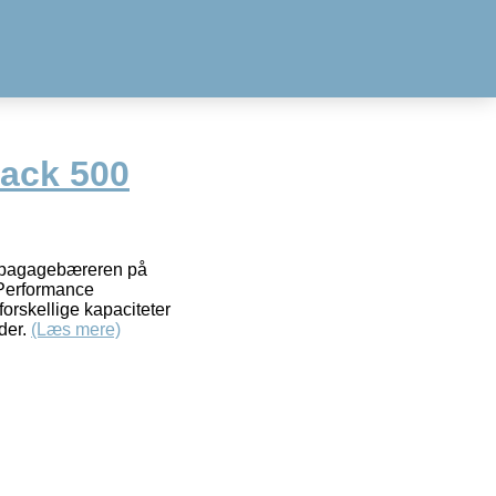
ack 500
på bagagebæreren på
 Performance
rskellige kapaciteter
der.
(Læs mere)