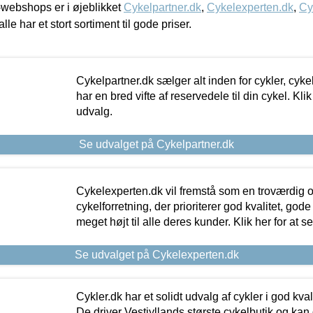
webshops er i øjeblikket
Cykelpartner.dk
,
Cykelexperten.dk
,
Cy
alle har et stort sortiment til gode priser.
Cykelpartner.dk sælger alt inden for cykler, cyke
har en bred vifte af reservedele til din cykel. Klik
udvalg.
Se udvalget på Cykelpartner.dk
Cykelexperten.dk vil fremstå som en troværdig o
cykelforretning, der prioriterer god kvalitet, god
meget højt til alle deres kunder. Klik her for at s
Se udvalget på Cykelexperten.dk
Cykler.dk har et solidt udvalg af cykler i god kvalit
De driver Vestjyllands største cykelbutik og kan