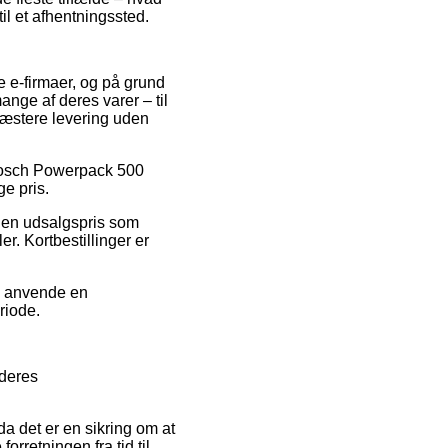
til et afhentningssted.
se e-firmaer, og på grund
ange af deres varer – til
præstere levering uden
 Bosch Powerpack 500
e pris.
r en udsalgspris som
r. Kortbestillinger er
du anvende en
riode.
 deres
da det er en sikring om at
orretningen fra tid til