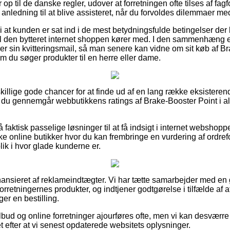
p til de danske regler, udover at forretningen ofte tilses af fag
anledning til at blive assisteret, når du forvoldes dilemmaer me
at kunden er sat ind i de mest betydningsfulde betingelser der
l den bytteret internet shoppen kører med. I den sammenhæng e
er sin kvitteringsmail, så man senere kan vidne om sit køb af Br
m du søger produkter til en herre eller dame.
dskillige gode chancer for at finde ud af en lang række eksister
at du gennemgår webbutikkens ratings af Brake-Booster Point i 
aktisk passelige løsninger til at få indsigt i internet webshoppe
e online butikker hvor du kan frembringe en vurdering af ordref
blik i hvor glade kunderne er.
nsieret af reklameindtægter. Vi har tætte samarbejder med en 
forretningernes produkter, og indtjener godtgørelse i tilfælde af
er en bestilling.
bud og online forretninger ajourføres ofte, men vi kan desværre
et efter at vi senest opdaterede websitets oplysninger.