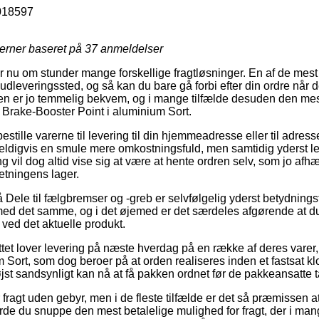
018597
jerner baseret på
37
anmeldelser
år nu om stunder mange forskellige fragtløsninger. En af de mes
et udleveringssted, og så kan du bare gå forbi efter din ordre når d
en er jo temmelig bekvem, og i mange tilfælde desuden den mes
 Brake-Booster Point i aluminium Sort.
stille varerne til levering til din hjemmeadresse eller til adress
eldigvis en smule mere omkostningsfuld, men samtidig yderst l
ng vil dog altid vise sig at være at hente ordren selv, som jo afhæ
etningens lager.
Dele til fælgbremser og -greb er selvfølgelig yderst betydning
med det samme, og i det øjemed er det særdeles afgørende at du
ved det aktuelle produkt.
ettet lover levering på næste hverdag på en række af deres vare
m Sort, som dog beroer på at orden realiseres inden et fastsat k
øjst sandsynligt kan nå at få pakken ordnet før de pakkeansatte 
ragt uden gebyr, men i de fleste tilfælde er det så præmissen at 
urde du snuppe den mest betalelige mulighed for fragt, der i ma