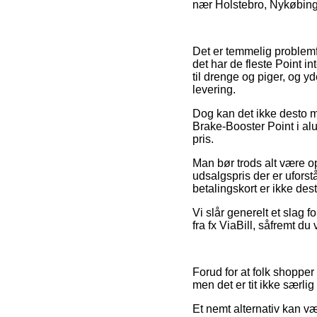
nær Holstebro, Nykøbing F
Det er temmelig problemfri
det har de fleste Point i
til drenge og piger, og y
levering.
Dog kan det ikke desto mi
Brake-Booster Point i alum
pris.
Man bør trods alt være op
udsalgspris der er uforst
betalingskort er ikke des
Vi slår generelt et slag 
fra fx ViaBill, såfremt d
Forud for at folk shopper
men det er tit ikke særlig 
Et nemt alternativ kan v