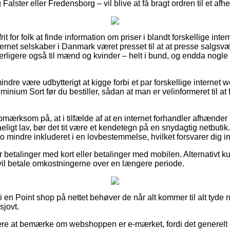
alster eller Fredensborg – vil blive at få bragt ordren til et afh
t for folk at finde information om priser i blandt forskellige inter
nternet selskaber i Danmark været presset til at at presse salgs
derligere også til mænd og kvinder – helt i bund, og endda nogle
ndre være udbytterigt at kigge forbi et par forskellige internet 
inium Sort før du bestiller, sådan at man er velinformeret til at 
mærksom på, at i tilfælde af at en internet forhandler afhænder p
åeligt lav, bør det tit være et kendetegn på en snydagtig netbutik
to mindre inkluderet i en lovbestemmelse, hvilket forsvarer dig i
for betalinger med kort eller betalinger med mobilen. Alternativt 
u vil betale omkostningerne over en længere periode.
 i en Point shop på nettet behøver de når alt kommer til alt tyde
sjovt.
ære at bemærke om webshoppen er e-mærket, fordi det generelt e