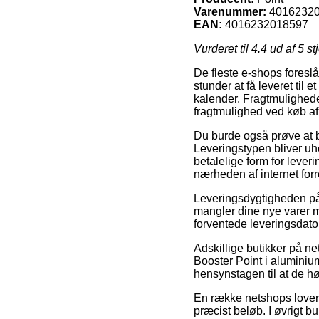
Varenummer:
4016232
EAN:
4016232018597
Vurderet til
4.4
ud af 5 st
De fleste e-shops foresl
stunder at få leveret til 
kalender. Fragtmulighed
fragtmulighed ved køb af
Du burde også prøve at be
Leveringstypen bliver uh
betalelige form for leveri
nærheden af internet forr
Leveringsdygtigheden på 
mangler dine nye varer 
forventede leveringsdato 
Adskillige butikker på n
Booster Point i aluminiu
hensynstagen til at de h
En række netshops lover f
præcist beløb. I øvrigt b