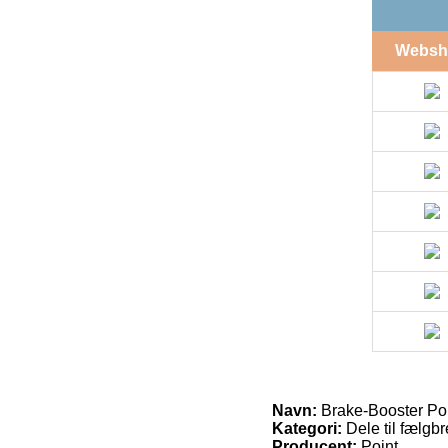
Websh
Navn:
Brake-Booster Poi
Kategori:
Dele til fælgb
Producent:
Point