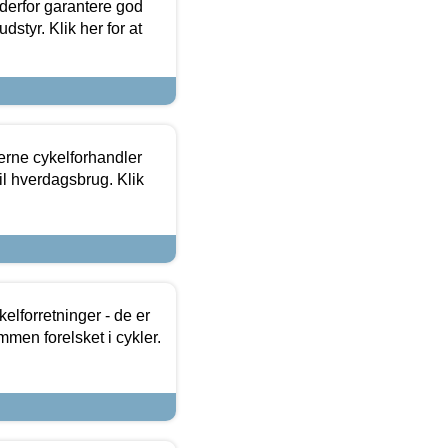
 derfor garantere god
dstyr. Klik her for at
erne cykelforhandler
til hverdagsbrug. Klik
lforretninger - de er
mmen forelsket i cykler.