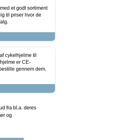
 med et godt sortiment
g til priser hvor de
alg.
f cykelhjelme til
lhjelme er CE-
 bestille gennem dem.
 fra bl.a. deres
mer og