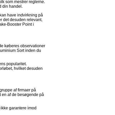
folk som mestrer reglerne.
d din handel.
 kan have indvirkning på
r det desuden relevant,
ake-Booster Point i
ende køberes observationer
aluminium Sort inden du
ns popularitet.
orløbet, hvilket desuden
gruppe af firmaer på
 at en af de besøgende på
 ikke garantere imod