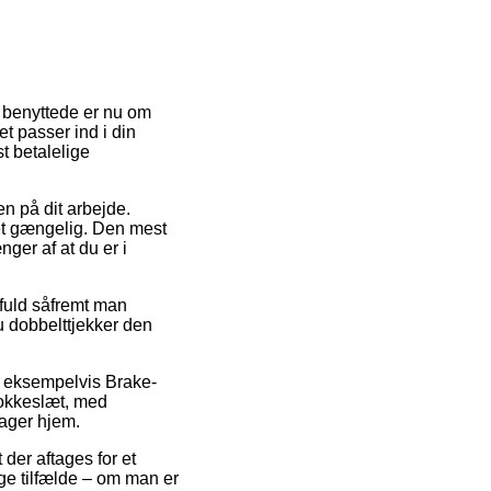
t benyttede er nu om
et passer ind i din
t betalelige
en på dit arbejde.
et gængelig. Den mest
nger af at du er i
sfuld såfremt man
 dobbelttjekker den
r, eksempelvis Brake-
lokkeslæt, med
tager hjem.
der aftages for et
nge tilfælde – om man er