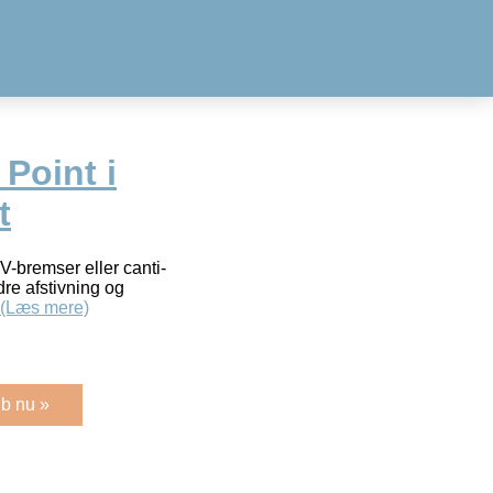
Point i
t
V-bremser eller canti-
dre afstivning og
(Læs mere)
b nu »