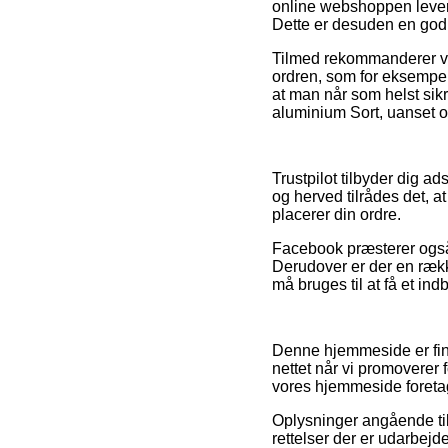
online webshoppen lever o
Dette er desuden en god 
Tilmed rekommanderer vi 
ordren, som for eksempe
at man når som helst sikr
aluminium Sort, uanset o
Trustpilot tilbyder dig a
og herved tilrådes det, 
placerer din ordre.
Facebook præsterer også f
Derudover er der en rækk
må bruges til at få et ind
Denne hjemmeside er fina
nettet når vi promoverer 
vores hjemmeside foretag
Oplysninger angående til
rettelser der er udarbejd