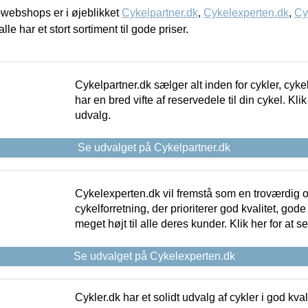
webshops er i øjeblikket
Cykelpartner.dk
,
Cykelexperten.dk
,
Cy
alle har et stort sortiment til gode priser.
Cykelpartner.dk sælger alt inden for cykler, cyke
har en bred vifte af reservedele til din cykel. Klik
udvalg.
Se udvalget på Cykelpartner.dk
Cykelexperten.dk vil fremstå som en troværdig o
cykelforretning, der prioriterer god kvalitet, god
meget højt til alle deres kunder. Klik her for at s
Se udvalget på Cykelexperten.dk
Cykler.dk har et solidt udvalg af cykler i god kvalit