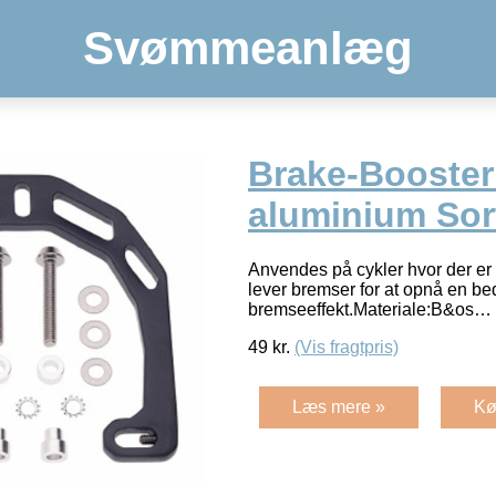
Svømmeanlæg
Brake-Booster 
aluminium Sor
Anvendes på cykler hvor der er 
lever bremser for at opnå en be
bremseeffekt.Materiale:B&os…
49
kr.
(Vis fragtpris)
Læs mere »
Kø