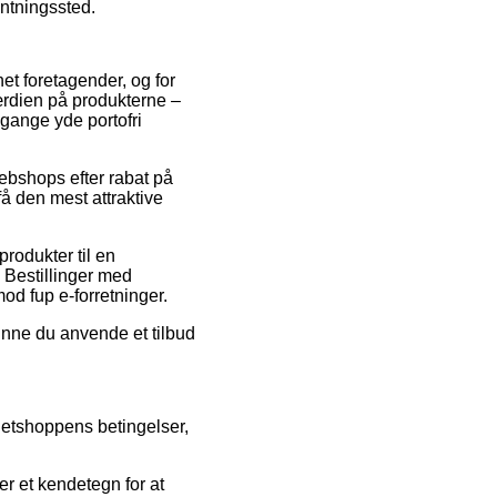
entningssted.
net foretagender, og for
værdien på produkterne –
 gange yde portofri
webshops efter rabat på
få den mest attraktive
rodukter til en
. Bestillinger med
mod fup e-forretninger.
kunne du anvende et tilbud
 netshoppens betingelser,
r et kendetegn for at