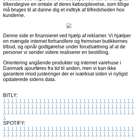
tilkendegive en omtale af deres købsoplevelse, som tillige
må bruges til at danne dig et indtryk af tilfredsheden hos
kunderne.
Denne side er finansieret ved hjælp af reklamer. Vi hjælper
en mængde internet forhandlere og fremviser butikkernes
tilbud, og opnår godtgørelse under forudsætning af at de
personer vi sender videre realiserer en bestilling.
Orientering angående produkter og internet varehuse i
Danmark ajourføres fra tid til anden, men vi kan ikke
garantere imod justeringer der er iværksat siden vi nyligst
opdaterede sidens data.
BITLY:
1
1
1
1
1
1
1
1
1
1
1
1
1
1
1
1
1
1
1
1
1
1
1
1
1
1
1
1
1
1
1
1
1
1
1
1
1
1
1
1
1
1
1
1
1
1
1
1
1
1
1
1
1
1
1
1
1
1
1
1
1
1
1
1
1
1
1
1
1
1
1
1
1
1
1
1
1
1
1
1
1
1
1
1
1
1
1
1
1
1
1
1
1
1
1
1
1
1
1
1
SPOTIFY:
1
1
1
1
1
1
1
1
1
1
1
1
1
1
1
1
1
1
1
1
1
1
1
1
1
1
1
1
1
1
1
1
1
1
1
1
1
1
1
1
1
1
1
1
1
1
1
1
1
1
1
1
1
1
1
1
1
1
1
1
1
1
1
1
1
1