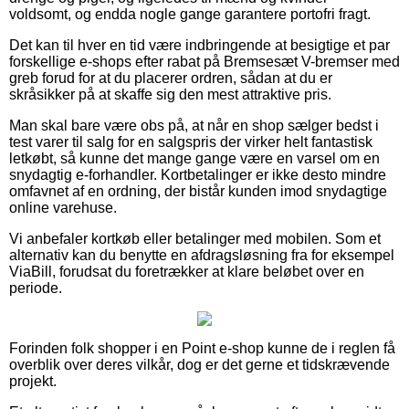
voldsomt, og endda nogle gange garantere portofri fragt.
Det kan til hver en tid være indbringende at besigtige et par
forskellige e-shops efter rabat på Bremsesæt V-bremser med
greb forud for at du placerer ordren, sådan at du er
skråsikker på at skaffe sig den mest attraktive pris.
Man skal bare være obs på, at når en shop sælger bedst i
test varer til salg for en salgspris der virker helt fantastisk
letkøbt, så kunne det mange gange være en varsel om en
snydagtig e-forhandler. Kortbetalinger er ikke desto mindre
omfavnet af en ordning, der bistår kunden imod snydagtige
online varehuse.
Vi anbefaler kortkøb eller betalinger med mobilen. Som et
alternativ kan du benytte en afdragsløsning fra for eksempel
ViaBill, forudsat du foretrækker at klare beløbet over en
periode.
Forinden folk shopper i en Point e-shop kunne de i reglen få
overblik over deres vilkår, dog er det gerne et tidskrævende
projekt.