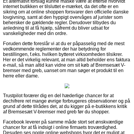
Et alternativt forslag kunne måske være at efterse hvorvidt
internet butikken er tilsluttet e-mærket, da det ofte er en
sikring om at online shoppen forsvarer den officielle danske
lovgivning, samt at den hyppigt overvåges af jurister som
behersker de gældende regler. Derudover tilbydes du
anledning til at få hjælp, såfremt du bliver udsat for
vanskeligheder med din ordre.
Foruden dette foreslår vi at du er påpasselig med de mest
vedkommende reglementer der har betydning for
bestillingen, f.eks. hvilken bytteret virksomheden tilsikrer.
Her er det virkelig relevant, at man altid beholder ens faktura
e-mail, så man altid kan vidne om sit køb af Bremsesæt V-
bremser med greb, uanset om man søger et produkt til en
herre eller dame.
Trustpilot forærer dig en del hæderlige chancer for at
dechifrere ret mange øvrige forbrugeres observationer og på
grund af dette tilrådes det, at du kigger på e-butikkens kritik
af Bremsesæt V-bremser med greb før du shopper.
Facebook leverer på samme måde stort set ønskværdige
chancer for at få indsigt i online firmaets troværdighed.
Desuden ses nogle online webshops hvor det er muligt at