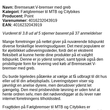
Navn:
Bremsesæt V-bremser med greb
Kategori:
Fælgbremser til MTB og Citybikes
Producent:
Point
Varenummer:
4016232043919
EAN:
4016232043919
Vurderet til
3.8
ud af 5 stjerner baseret på
37
anmeldelser
Mange forretninger på nettet giver på nuværende tidspunkt
diverse forskellige leveringsudgaver. Det mest populære er
for øjeblikket udleveringssteder, fordi det er ekstremt
fleksibelt at kunne hente dine produkter på et valgfrit
tidspunkt. Denne er jo yderst simpel, samt typisk også den
prisbilligste form for levering ved køb af Bremsesæt V-
bremser med greb.
Du burde ligeledes påtænke at vælge at få udbragt til dit hus
eller ud til din arbejdsplads. Leveringstypen viser sig
jævnligt en anelse dyrere, men derudover yderst let
gængelig. Den mest prisbevidste løsning er uden tvivl at
hente ordren selv, men det nødvendiggør at du lever nær
internet forretningens tilholdssted.
Fragttiden på Fælgbremser til MTB og Citybikes er