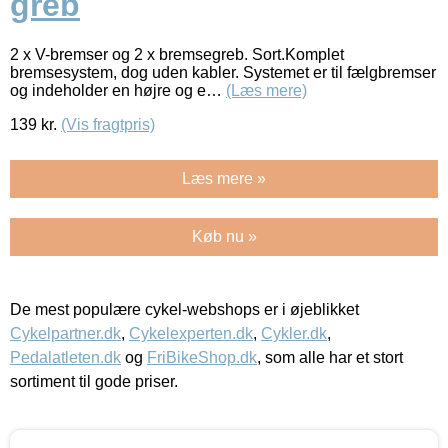
greb
2 x V-bremser og 2 x bremsegreb. Sort.Komplet
bremsesystem, dog uden kabler. Systemet er til fælgbremser
og indeholder en højre og e…
(Læs mere)
139
kr.
(Vis fragtpris)
Læs mere »
Køb nu »
De mest populære cykel-webshops er i øjeblikket
Cykelpartner.dk
,
Cykelexperten.dk
,
Cykler.dk
,
Pedalatleten.dk
og
FriBikeShop.dk
, som alle har et stort
sortiment til gode priser.