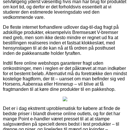
selvfølgelig yderst væsentlig hvis man har brug for produktet
om kort tid, og derfor er det forholdsvis essentielt at vi
studerer den estimerede leveringsdato ved den
vedkommende vare.
De fleste internet forhandlere udlover dag-til-dag fragt på
adskillige produkter, eksempelvis Bremsesæt V-bremser
med greb, men som ikke desto mindre er regnet ud fra at
bestillingen realiseres inden et fastsat klokkeslæt, med
hensynstagen til at de kan nå at få ordren på posthuset
inden de pakkeansatte holder fyraften.
Indtil flere online webshops garanterer fragt uden
omkostninger, men i reglen er det påkrævet at man indkøber
for et bestemt beløb. Alternativt må du foretrække den mindst
kostelige fragtform, der tit – uanset om man befinder sig ved
Horsens, Aabenraa eller Hinnerup – vil blive at få
fragtmanden til at køre dine produkter til en pakkeshop.
Det er i dag ekstremt uproblematisk for købere at finde de
bedste priser i blandt diverse online outlets, og for det har
mange Point e-handler været presset til at at stampe
salgsværdien på specielt deres bedst i test produkter – til
drenge og piger, og ligeledes til mænd og kvinder –