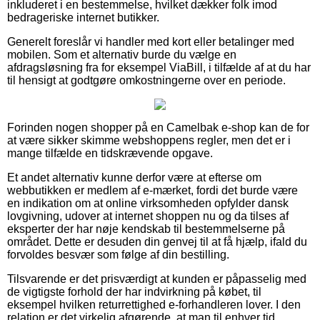
inkluderet i en bestemmelse, hvilket dækker folk imod
bedrageriske internet butikker.
Generelt foreslår vi handler med kort eller betalinger med
mobilen. Som et alternativ burde du vælge en
afdragsløsning fra for eksempel ViaBill, i tilfælde af at du har
til hensigt at godtgøre omkostningerne over en periode.
Forinden nogen shopper på en Camelbak e-shop kan de for
at være sikker skimme webshoppens regler, men det er i
mange tilfælde en tidskrævende opgave.
Et andet alternativ kunne derfor være at efterse om
webbutikken er medlem af e-mærket, fordi det burde være
en indikation om at online virksomheden opfylder dansk
lovgivning, udover at internet shoppen nu og da tilses af
eksperter der har nøje kendskab til bestemmelserne på
området. Dette er desuden din genvej til at få hjælp, ifald du
forvoldes besvær som følge af din bestilling.
Tilsvarende er det prisværdigt at kunden er påpasselig med
de vigtigste forhold der har indvirkning på købet, til
eksempel hvilken returrettighed e-forhandleren lover. I den
relation er det virkelig afgørende, at man til enhver tid