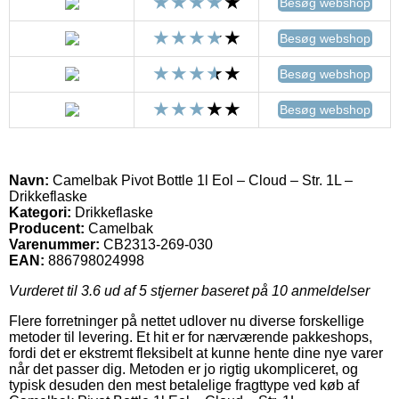
Besøg webshop
Besøg webshop
Besøg webshop
Besøg webshop
Navn:
Camelbak Pivot Bottle 1l Eol – Cloud – Str. 1L –
Drikkeflaske
Kategori:
Drikkeflaske
Producent:
Camelbak
Varenummer:
CB2313-269-030
EAN:
886798024998
Vurderet til
3.6
ud af 5 stjerner baseret på
10
anmeldelser
Flere forretninger på nettet udlover nu diverse forskellige
metoder til levering. Et hit er for nærværende pakkeshops,
fordi det er ekstremt fleksibelt at kunne hente dine nye varer
når det passer dig. Metoden er jo rigtig ukompliceret, og
typisk desuden den mest betalelige fragttype ved køb af