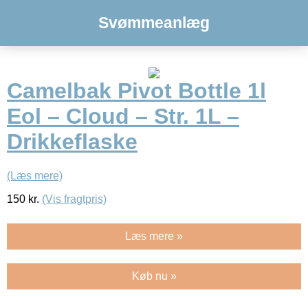
Svømmeanlæg
Camelbak Pivot Bottle 1l
Eol – Cloud – Str. 1L –
Drikkeflaske
(Læs mere)
150
kr.
(Vis fragtpris)
Læs mere »
Køb nu »