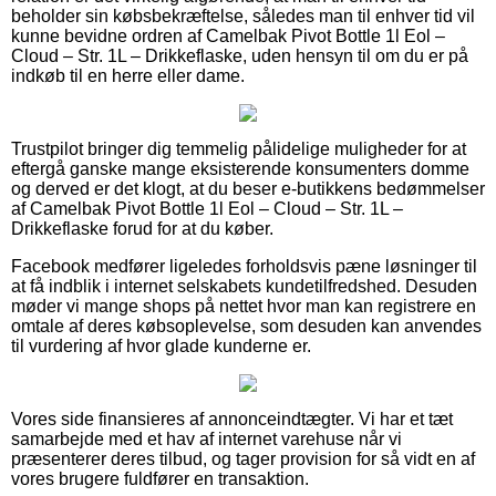
beholder sin købsbekræftelse, således man til enhver tid vil
kunne bevidne ordren af Camelbak Pivot Bottle 1l Eol –
Cloud – Str. 1L – Drikkeflaske, uden hensyn til om du er på
indkøb til en herre eller dame.
Trustpilot bringer dig temmelig pålidelige muligheder for at
eftergå ganske mange eksisterende konsumenters domme
og derved er det klogt, at du beser e-butikkens bedømmelser
af Camelbak Pivot Bottle 1l Eol – Cloud – Str. 1L –
Drikkeflaske forud for at du køber.
Facebook medfører ligeledes forholdsvis pæne løsninger til
at få indblik i internet selskabets kundetilfredshed. Desuden
møder vi mange shops på nettet hvor man kan registrere en
omtale af deres købsoplevelse, som desuden kan anvendes
til vurdering af hvor glade kunderne er.
Vores side finansieres af annonceindtægter. Vi har et tæt
samarbejde med et hav af internet varehuse når vi
præsenterer deres tilbud, og tager provision for så vidt en af
vores brugere fuldfører en transaktion.