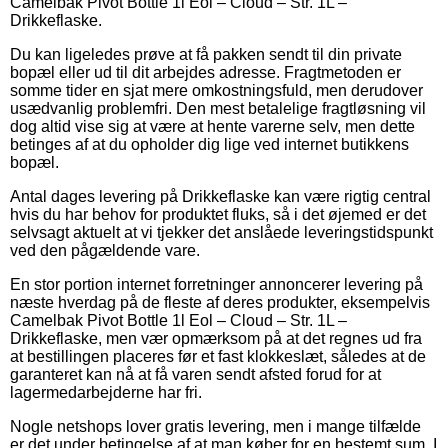
Camelbak Pivot Bottle 1l Eol – Cloud – Str. 1L –
Drikkeflaske.
Du kan ligeledes prøve at få pakken sendt til din private
bopæl eller ud til dit arbejdes adresse. Fragtmetoden er
somme tider en sjat mere omkostningsfuld, men derudover
usædvanlig problemfri. Den mest betalelige fragtløsning vil
dog altid vise sig at være at hente varerne selv, men dette
betinges af at du opholder dig lige ved internet butikkens
bopæl.
Antal dages levering på Drikkeflaske kan være rigtig central
hvis du har behov for produktet fluks, så i det øjemed er det
selvsagt aktuelt at vi tjekker det anslåede leveringstidspunkt
ved den pågældende vare.
En stor portion internet forretninger annoncerer levering på
næste hverdag på de fleste af deres produkter, eksempelvis
Camelbak Pivot Bottle 1l Eol – Cloud – Str. 1L –
Drikkeflaske, men vær opmærksom på at det regnes ud fra
at bestillingen placeres før et fast klokkeslæt, således at de
garanteret kan nå at få varen sendt afsted forud for at
lagermedarbejderne har fri.
Nogle netshops lover gratis levering, men i mange tilfælde
er det under betingelse af at man køber for en bestemt sum. I