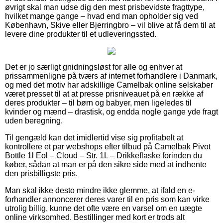
øvrigt skal man udse dig den mest prisbevidste fragttype,
hvilket mange gange – hvad end man opholder sig ved
København, Skive eller Bjerringbro – vil blive at få dem til at
levere dine produkter til et udleveringssted.
Det er jo særligt gnidningsløst for alle og enhver at
prissammenligne på tværs af internet forhandlere i Danmark,
og med det motiv har adskillige Camelbak online selskaber
været presset til at at presse prisniveauet på en række af
deres produkter – til børn og babyer, men ligeledes til
kvinder og mænd – drastisk, og endda nogle gange yde fragt
uden beregning.
Til gengæld kan det imidlertid vise sig profitabelt at
kontrollere et par webshops efter tilbud på Camelbak Pivot
Bottle 1l Eol – Cloud – Str. 1L – Drikkeflaske forinden du
køber, sådan at man er på den sikre side med at indhente
den prisbilligste pris.
Man skal ikke desto mindre ikke glemme, at ifald en e-
forhandler annoncerer deres varer til en pris som kan virke
utrolig billig, kunne det ofte være en varsel om en uægte
online virksomhed. Bestillinger med kort er trods alt