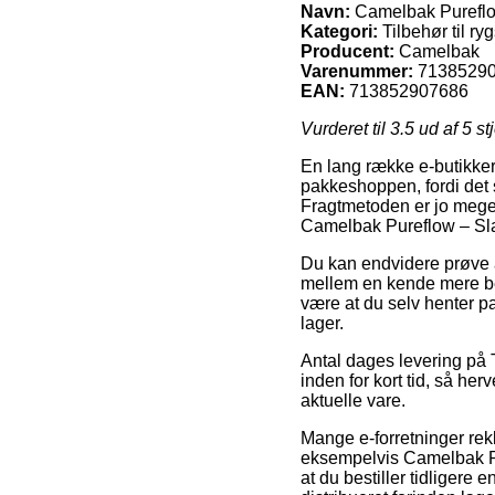
Navn:
Camelbak Pureflow
Kategori:
Tilbehør til r
Producent:
Camelbak
Varenummer:
7138529
EAN:
713852907686
Vurderet til
3.5
ud af 5 st
En lang række e-butikker 
pakkeshoppen, fordi det så
Fragtmetoden er jo mege
Camelbak Pureflow – Slan
Du kan endvidere prøve at
mellem en kende mere bek
være at du selv henter p
lager.
Antal dages levering på T
inden for kort tid, så he
aktuelle vare.
Mange e-forretninger re
eksempelvis Camelbak Pur
at du bestiller tidligere