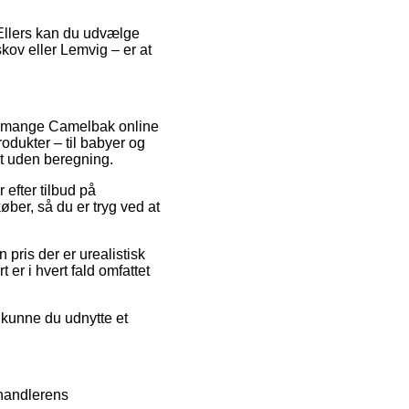
. Ellers kan du udvælge
kov eller Lemvig – er at
ar mange Camelbak online
odukter – til babyer og
gt uden beregning.
 efter tilbud på
ber, så du er tryg ved at
pris der er urealistisk
er i hvert fald omfattet
 kunne du udnytte et
rhandlerens