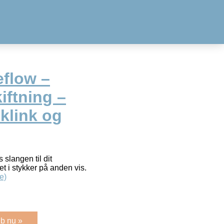
flow –
iftning –
klink og
slangen til dit
et i stykker på anden vis.
e)
b nu »