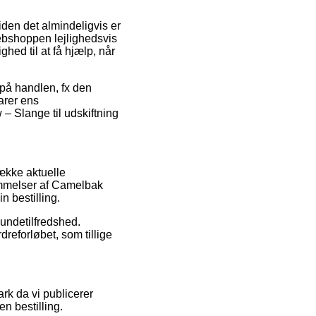
den det almindeligvis er
webshoppen lejlighedsvis
hed til at få hjælp, når
 på handlen, fx den
varer ens
– Slange til udskiftning
ække aktuelle
ømmelser af Camelbak
n bestilling.
kundetilfredshed.
reforløbet, som tillige
rk da vi publicerer
n bestilling.