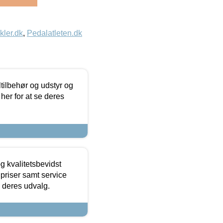
kler.dk
,
Pedalatleten.dk
ltilbehør og udstyr og
 her for at se deres
g kvalitetsbevidst
e priser samt service
e deres udvalg.