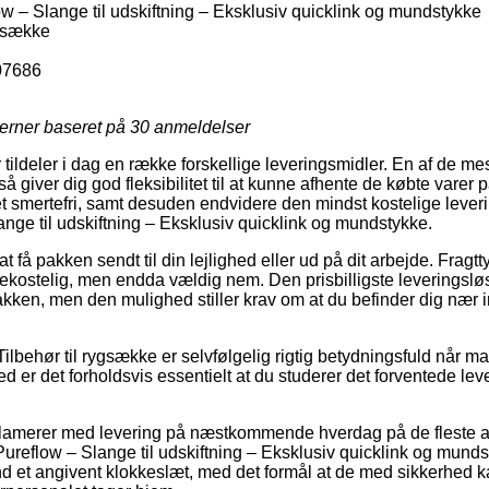
 – Slange til udskiftning – Eksklusiv quicklink og mundstykke
ygsække
07686
jerner baseret på
30
anmeldelser
tildeler i dag en række forskellige leveringsmidler. En af de mes
 giver dig god fleksibilitet til at kunne afhente de købte varer på
t smertefri, samt desuden endvidere den mindst kostelige leve
ge til udskiftning – Eksklusiv quicklink og mundstykke.
 få pakken sendt til din lejlighed eller ud på dit arbejde. Fragtt
ostelig, men endda vældig nem. Den prisbilligste leveringsløs
akken, men den mulighed stiller krav om at du befinder dig nær i
ilbehør til rygsække er selvfølgelig rigtig betydningsfuld når m
rved er det forholdsvis essentielt at du studerer det forventede l
klamerer med levering på næstkommende hverdag på de fleste a
eflow – Slange til udskiftning – Eksklusiv quicklink og mundst
 end et angivent klokkeslæt, med det formål at de med sikkerhed k