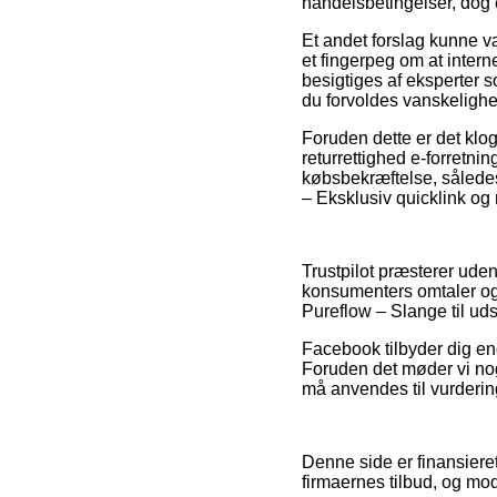
handelsbetingelser, dog 
Et andet forslag kunne v
et fingerpeg om at intern
besigtiges af eksperter s
du forvoldes vanskelighe
Foruden dette er det klog
returrettighed e-forretning
købsbekræftelse, således
– Eksklusiv quicklink og
Trustpilot præsterer ude
konsumenters omtaler og 
Pureflow – Slange til uds
Facebook tilbyder dig end
Foruden det møder vi nog
må anvendes til vurderin
Denne side er finansieret
firmaernes tilbud, og mod