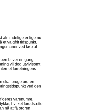
t almindelige er lige nu
 et valgfrit tidspunkt.
ringsmanér ved køb af
ypen bliver en gang i
ning vil dog utvivlsomt
nternet forretningens
an skal bruge ordren
everingstidspunkt ved den
f deres varenumre,
ykke, hvilket forudsætter
an nå at få ordren