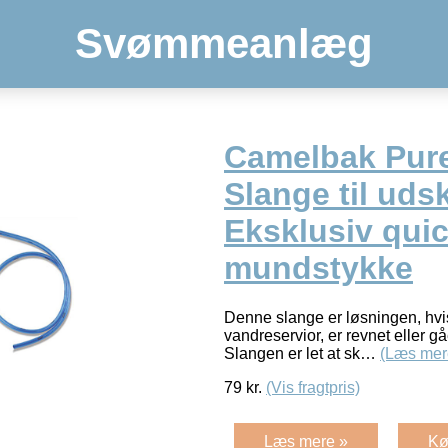
Svømmeanlæg
Camelbak Pure
Slange til udsk
Eksklusiv quic
mundstykke
Denne slange er løsningen, hvis 
vandreservior, er revnet eller gå
Slangen er let at sk…
(Læs mer
79
kr.
(Vis fragtpris)
Læs mere »
Kø