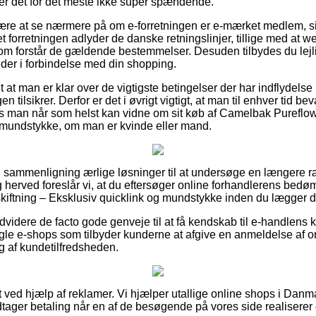
er det for det meste ikke super spændende.
ære at se nærmere på om e-forretningen er e-mærket medlem, si
et forretningen adlyder de danske retningslinjer, tillige med at 
om forstår de gældende bestemmelser. Desuden tilbydes du lejlig
der i forbindelse med din shopping.
t at man er klar over de vigtigste betingelser der har indflydelse
en tilsikrer. Derfor er det i øvrigt vigtigt, at man til enhver tid be
 man når som helst kan vidne om sit køb af Camelbak Pureflow 
 mundstykke, om man er kvinde eller mand.
n sammenligning ærlige løsninger til at undersøge en længere r
herved foreslår vi, at du eftersøger online forhandlerens bed
kiftning – Eksklusiv quicklink og mundstykke inden du lægger di
videre de facto gode genveje til at få kendskab til e-handlens 
le e-shops som tilbyder kunderne at afgive en anmeldelse af ord
g af kundetilfredsheden.
 ved hjælp af reklamer. Vi hjælper utallige online shops i Danma
tager betaling når en af de besøgende på vores side realiserer e