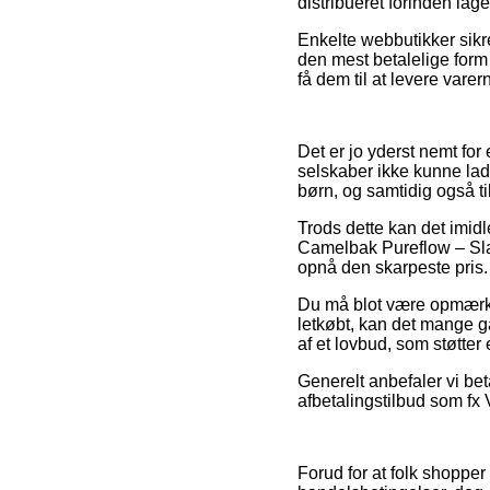
distribueret forinden lag
Enkelte webbutikker sikre
den mest betalelige form 
få dem til at levere varer
Det er jo yderst nemt fo
selskaber ikke kunne lad
børn, og samtidig også t
Trods dette kan det imidle
Camelbak Pureflow – Slan
opnå den skarpeste pris.
Du må blot være opmærksom
letkøbt, kan det mange g
af et lovbud, som støtter
Generelt anbefaler vi bet
afbetalingstilbud som fx V
Forud for at folk shopper