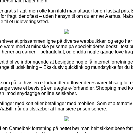
erpersonalet tager hjem.
r gratis fragt, men ofte kun ifald man aftager for en fastsat pris
for fragt, der oftest – uden hensyn til om du er nær Aarhus, Naks
ne til et udleveringssted.
r enhver at prissammenligne på diverse webbutikker, og ergo h
e være med at mindske priserne på specielt deres bedst i test pr
il herrer og damer – betragteligt, og endda nogle gange love fra
rtid blive indbringende at besigtige nogle få internet forretninger
ge til udskiftning – Eksklusiv quicklink og mundstykke før du kø
 på, at hvis en e-forhandler udlover deres varer til salg for en 
ange være et bevis på en uægte e-forhandler. Shopping med kort 
 en imod snydagtige online selskaber.
alinger med kort eller betalinger med mobilen. Som et alternativ
iaBill, når du tilstræber at finansiere prisen senere.
 i en Camelbak forretning på nettet bør man helt sikkert bese fo