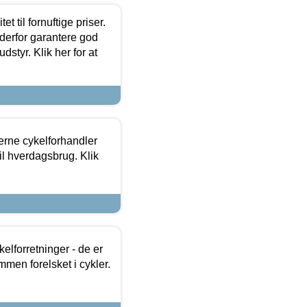
et til fornuftige priser.
 derfor garantere god
dstyr. Klik her for at
erne cykelforhandler
til hverdagsbrug. Klik
lforretninger - de er
mmen forelsket i cykler.