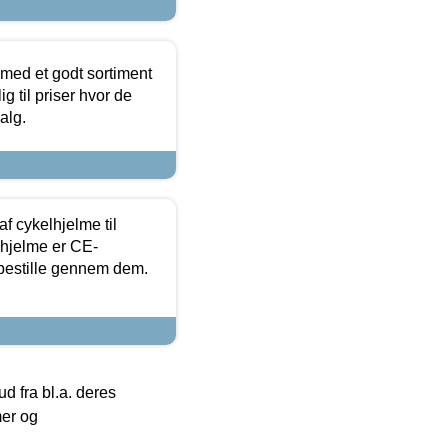
 med et godt sortiment
g til priser hvor de
alg.
f cykelhjelme til
lhjelme er CE-
 bestille gennem dem.
 fra bl.a. deres
mer og