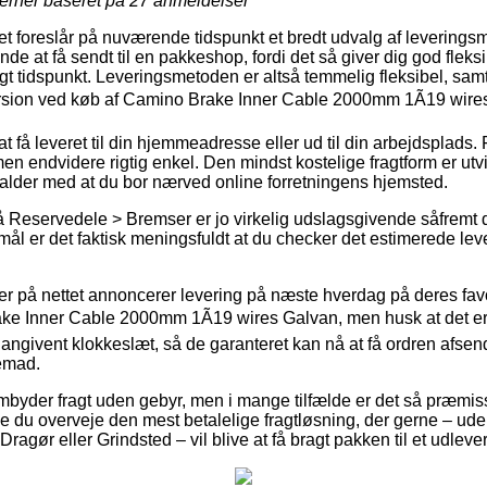
jerner baseret på
27
anmeldelser
et foreslår på nuværende tidspunkt et bredt udvalg af leverings
e at få sendt til en pakkeshop, fordi det så giver dig god fleksibi
lgt tidspunkt. Leveringsmetoden er altså temmelig fleksibel, sam
ersion ved køb af Camino Brake Inner Cable 2000mm 1Ã19 wire
at få leveret til din hjemmeadresse eller ud til din arbejdsplads
en endvidere rigtig enkel. Den mindst kostelige fragtform er utv
falder med at du bor nærved online forretningens hjemsted.
 Reservedele > Bremser er jo virkelig udslagsgivende såfremt 
rmål er det faktisk meningsfuldt at du checker det estimerede le
ger på nettet annoncerer levering på næste hverdag på deres favo
e Inner Cable 2000mm 1Ã19 wires Galvan, men husk at det er b
 angivent klokkeslæt, så de garanteret kan nå at få ordren afsen
jemad.
mbyder fragt uden gebyr, men i mange tilfælde er det så præmiss
de du overveje den mest betalelige fragtløsning, der gerne – ud
Dragør eller Grindsted – vil blive at få bragt pakken til et udleve