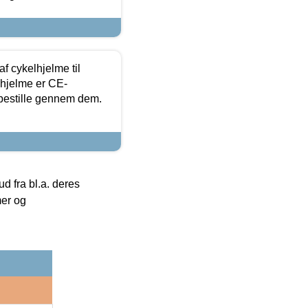
f cykelhjelme til
lhjelme er CE-
 bestille gennem dem.
 fra bl.a. deres
mer og