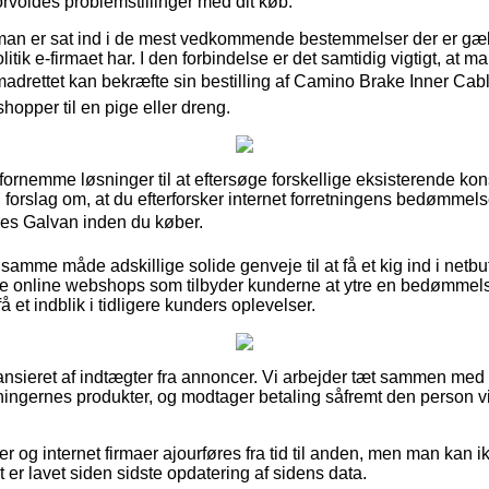
orvoldes problemstillinger med dit køb.
man er sat ind i de mest vedkommende bestemmelser der er gæld
itik e-firmaet har. I den forbindelse er det samtidig vigtigt, at m
madrettet kan bekræfte sin bestilling af Camino Brake Inner C
opper til en pige eller dreng.
t fornemme løsninger til at eftersøge forskellige eksisterende k
 vi forslag om, at du efterforsker internet forretningens bedømme
es Galvan inden du køber.
samme måde adskillige solide genveje til at få et kig ind i netb
e online webshops som tilbyder kunderne at ytre en bedømmelse
 få et indblik i tidligere kunders oplevelser.
nsieret af indtægter fra annoncer. Vi arbejder tæt sammen med 
etningernes produkter, og modtager betaling såfremt den person v
og internet firmaer ajourføres fra tid til anden, men man kan ikk
t er lavet siden sidste opdatering af sidens data.