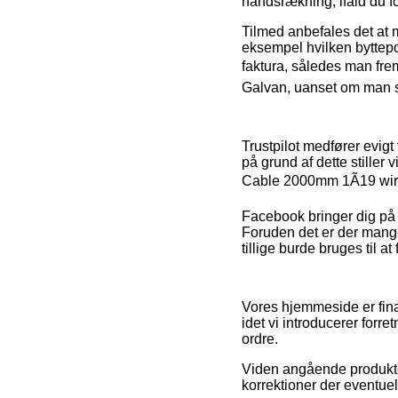
håndsrækning, ifald du f
Tilmed anbefales det at 
eksempel hvilken byttepol
faktura, således man fre
Galvan, uanset om man sh
Trustpilot medfører evig
på grund af dette stiller
Cable 2000mm 1Ã19 wir
Facebook bringer dig på 
Foruden det er der mang
tillige burde bruges til at
Vores hjemmeside er fina
idet vi introducerer forr
ordre.
Viden angående produkter 
korrektioner der eventuel