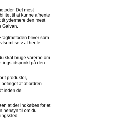
metoder. Det mest
litet til at kunne afhente
t tit ydermere den mest
s Galvan.
. Fragtmetoden bliver som
ivlsomt selv at hente
du skal bruge varerne om
veringstidspunkt på den
rit produkter,
etinget af at ordren
dt inden de
en at der indkøbes for et
en hensyn til om du
ringssted.