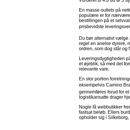
Vurderet til
4.6
ud af 5 st
En masse outlets på nett
populære er for nærværend
bestillingen på et selvva
prisbevidste leveringsv
Du bør alternativt vælge 
regel en anelse dyrere, m
ordren, som dog står og 
Leveringsdygtigheden på
et øjeblik, så med det fo
relevante vare.
En stor portion forretnin
eksempelvis Camino Brak
gennemføres forud for et
logistikansatte drager h
Nogle få webbutikker fre
fastsat beløb. Ellers bur
opholder sig i Silkeborg, 