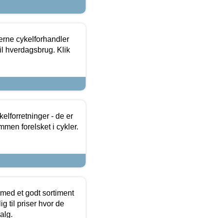
erne cykelforhandler
til hverdagsbrug. Klik
lforretninger - de er
mmen forelsket i cykler.
 med et godt sortiment
g til priser hvor de
alg.