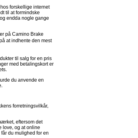
hos forskellige internet
t til at formindske
t, og endda nogle gange
koder på Camino Brake
 på at indhente den mest
ter til salg for en pris
inger med betalingskort er
ets.
 burde du anvende en
e.
ens forretningsvilkår,
mærket, eftersom det
love, og at online
 får du mulighed for en