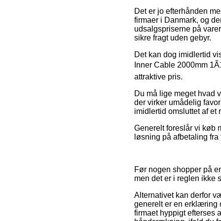
Det er jo efterhånden meg
firmaer i Danmark, og de
udsalgspriserne på varern
sikre fragt uden gebyr.
Det kan dog imidlertid vi
Inner Cable 2000mm 1Ã19
attraktive pris.
Du må lige meget hvad væ
der virker umådelig favor
imidlertid omsluttet af e
Generelt foreslår vi køb
løsning på afbetaling fra 
Før nogen shopper på en 
men det er i reglen ikke 
Alternativet kan derfor v
generelt er en erklæring
firmaet hyppigt efterses 