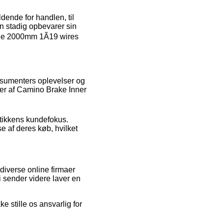
ende for handlen, til
an stadig opbevarer sin
able 2000mm 1Ã19 wires
onsumenters oplevelser og
lser af Camino Brake Inner
utikkens kundefokus.
 af deres køb, hvilket
diverse online firmaer
i sender videre laver en
e stille os ansvarlig for