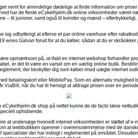
et nemt for almindelige dødelige at finde information om priser 
rved har de fleste eCykelhjelm.dk online virksomheder været nød
e – til juniorer, samt også til kvinder og mænd – eftertrykkelig
se sig udbytterigt at efterse et par online varehuse efter rabat
 wires Galvan forud for at du køber, sådan at du er skråsikker
re opmærksom på, at ifald en internet webshop forhandler produk
abel, er det tit være en varsel om en uærlig online butik. Bestill
t reglement, der beskytter dig som køber imod uægte internet outl
 med betalingskort eller MobilePay. Som en alternativ mulighed
fx ViaBill, når du har til hensigt at afdrage prisen over en period
eCykelhjelm.dk shop på nettet kunne de de facto læse netbutikk
specielt ophidsende.
ære at undersøge hvorvidt internet virksomheden er støttet af e-
 om at webbutikken opererer i overensstemmelse med de danske 
af specialister der har indsigt i reglementet på området. Desuden