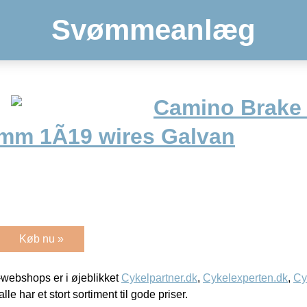
Svømmeanlæg
Camino Brake 
mm 1Ã19 wires Galvan
Køb nu »
webshops er i øjeblikket
Cykelpartner.dk
,
Cykelexperten.dk
,
Cy
alle har et stort sortiment til gode priser.