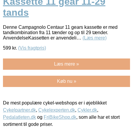
Kassette 11 gear 11-29
tands
Denne Campagnolo Centaur 11 gears kassette er med
tandkombination fra 11 tænder og op til 29 tænder.
AnvendelseKassetten er anvendeli…
(Læs mere)
599
kr.
(Vis fragtpris)
Læs mere »
Køb nu »
De mest populære cykel-webshops er i øjeblikket
Cykelpartner.dk
,
Cykelexperten.dk
,
Cykler.dk
,
Pedalatleten.dk
og
FriBikeShop.dk
, som alle har et stort
sortiment til gode priser.