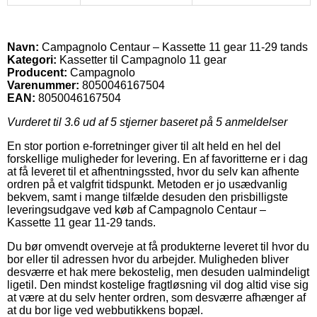
Navn:
Campagnolo Centaur – Kassette 11 gear 11-29 tands
Kategori:
Kassetter til Campagnolo 11 gear
Producent:
Campagnolo
Varenummer:
8050046167504
EAN:
8050046167504
Vurderet til
3.6
ud af 5 stjerner baseret på
5
anmeldelser
En stor portion e-forretninger giver til alt held en hel del
forskellige muligheder for levering. En af favoritterne er i dag
at få leveret til et afhentningssted, hvor du selv kan afhente
ordren på et valgfrit tidspunkt. Metoden er jo usædvanlig
bekvem, samt i mange tilfælde desuden den prisbilligste
leveringsudgave ved køb af Campagnolo Centaur –
Kassette 11 gear 11-29 tands.
Du bør omvendt overveje at få produkterne leveret til hvor du
bor eller til adressen hvor du arbejder. Muligheden bliver
desværre et hak mere bekostelig, men desuden ualmindeligt
ligetil. Den mindst kostelige fragtløsning vil dog altid vise sig
at være at du selv henter ordren, som desværre afhænger af
at du bor lige ved webbutikkens bopæl.