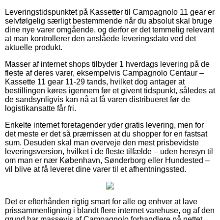
Leveringstidspunktet på Kassetter til Campagnolo 11 gear er
selvfølgelig særligt bestemmende når du absolut skal bruge
dine nye varer omgående, og derfor er det temmelig relevant
at man kontrollerer den anslåede leveringsdato ved det
aktuelle produkt.
Masser af internet shops tilbyder 1 hverdags levering på de
fleste af deres varer, eksempelvis Campagnolo Centaur –
Kassette 11 gear 11-29 tands, hvilket dog antager at
bestillingen køres igennem før et givent tidspunkt, således at
de sandsynligvis kan nå at få varen distribueret før de
logistikansatte får fri.
Enkelte internet foretagender yder gratis levering, men for
det meste er det så præmissen at du shopper for en fastsat
sum. Desuden skal man overveje den mest prisbevidste
leveringsversion, hvilket i de fleste tilfælde – uden hensyn til
om man er nær København, Sønderborg eller Hundested –
vil blive at få leveret dine varer til et afhentningssted.
Det er efterhånden rigtig smart for alle og enhver at lave
prissammenligning i blandt flere internet varehuse, og af den
grund har massevis af Campagnolo forhandlere på nettet