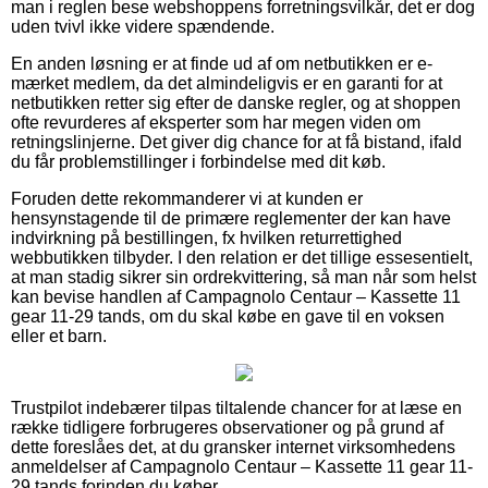
man i reglen bese webshoppens forretningsvilkår, det er dog
uden tvivl ikke videre spændende.
En anden løsning er at finde ud af om netbutikken er e-
mærket medlem, da det almindeligvis er en garanti for at
netbutikken retter sig efter de danske regler, og at shoppen
ofte revurderes af eksperter som har megen viden om
retningslinjerne. Det giver dig chance for at få bistand, ifald
du får problemstillinger i forbindelse med dit køb.
Foruden dette rekommanderer vi at kunden er
hensynstagende til de primære reglementer der kan have
indvirkning på bestillingen, fx hvilken returrettighed
webbutikken tilbyder. I den relation er det tillige essesentielt,
at man stadig sikrer sin ordrekvittering, så man når som helst
kan bevise handlen af Campagnolo Centaur – Kassette 11
gear 11-29 tands, om du skal købe en gave til en voksen
eller et barn.
Trustpilot indebærer tilpas tiltalende chancer for at læse en
række tidligere forbrugeres observationer og på grund af
dette foreslåes det, at du gransker internet virksomhedens
anmeldelser af Campagnolo Centaur – Kassette 11 gear 11-
29 tands forinden du køber.