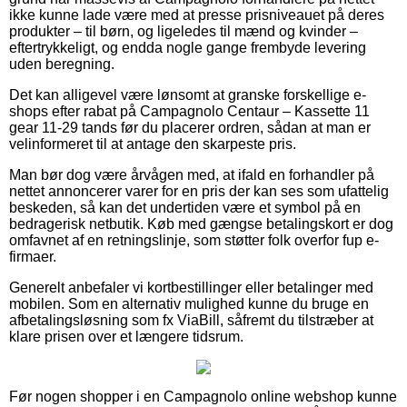
ikke kunne lade være med at presse prisniveauet på deres
produkter – til børn, og ligeledes til mænd og kvinder –
eftertrykkeligt, og endda nogle gange frembyde levering
uden beregning.
Det kan alligevel være lønsomt at granske forskellige e-
shops efter rabat på Campagnolo Centaur – Kassette 11
gear 11-29 tands før du placerer ordren, sådan at man er
velinformeret til at antage den skarpeste pris.
Man bør dog være årvågen med, at ifald en forhandler på
nettet annoncerer varer for en pris der kan ses som ufattelig
beskeden, så kan det undertiden være et symbol på en
bedragerisk netbutik. Køb med gængse betalingskort er dog
omfavnet af en retningslinje, som støtter folk overfor fup e-
firmaer.
Generelt anbefaler vi kortbestillinger eller betalinger med
mobilen. Som en alternativ mulighed kunne du bruge en
afbetalingsløsning som fx ViaBill, såfremt du tilstræber at
klare prisen over et længere tidsrum.
Før nogen shopper i en Campagnolo online webshop kunne