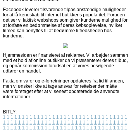
Facebook leverer tilsvarende tilpas anstændige muligheder
for at få kendskab til internet butikkens popularitet. Foruden
det ser vi faktisk webshops som giver kunderne mulighed for
at forfatte en bedømmelse af deres købsoplevelse, hvilket
tilmed kan benyttes til at bedømme tilfredsheden hos
kunderne.
Hjemmesiden er finansieret af reklamer. Vi arbejder sammen
med et hold af online butikker da vi præsenterer deres tilbud,
og opnår kommission forudsat en af vores besøgende
udfører en handel.
Fakta om varer og e-forretninger opdateres fra tid til anden,
men vi ønsker ikke at tage ansvar for rettelser der måtte
være foretaget efter at vi senest opdaterede de anvendte
informationer.
BITLY:
1
1
1
1
1
1
1
1
1
1
1
1
1
1
1
1
1
1
1
1
1
1
1
1
1
1
1
1
1
1
1
1
1
1
1
1
1
1
1
1
1
1
1
1
1
1
1
1
1
1
1
1
1
1
1
1
1
1
1
1
1
1
1
1
1
1
1
1
1
1
1
1
1
1
1
1
1
1
1
1
1
1
1
1
1
1
1
1
1
1
1
1
1
1
1
1
1
1
1