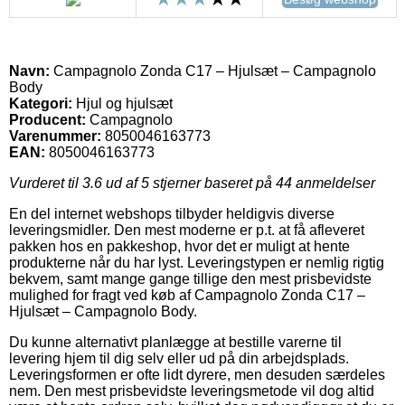
Navn:
Campagnolo Zonda C17 – Hjulsæt – Campagnolo
Body
Kategori:
Hjul og hjulsæt
Producent:
Campagnolo
Varenummer:
8050046163773
EAN:
8050046163773
Vurderet til
3.6
ud af 5 stjerner baseret på
44
anmeldelser
En del internet webshops tilbyder heldigvis diverse
leveringsmidler. Den mest moderne er p.t. at få afleveret
pakken hos en pakkeshop, hvor det er muligt at hente
produkterne når du har lyst. Leveringstypen er nemlig rigtig
bekvem, samt mange gange tillige den mest prisbevidste
mulighed for fragt ved køb af Campagnolo Zonda C17 –
Hjulsæt – Campagnolo Body.
Du kunne alternativt planlægge at bestille varerne til
levering hjem til dig selv eller ud på din arbejdsplads.
Leveringsformen er ofte lidt dyrere, men desuden særdeles
nem. Den mest prisbevidste leveringsmetode vil dog altid