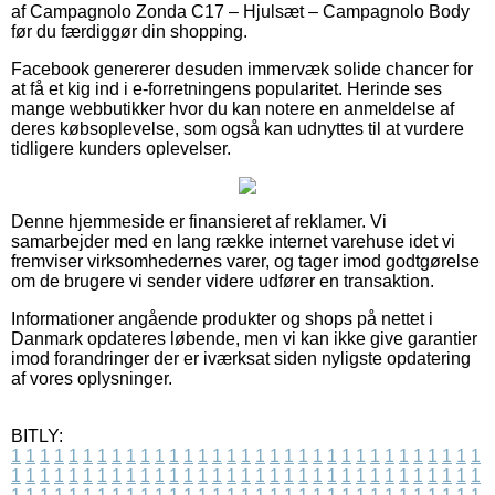
af Campagnolo Zonda C17 – Hjulsæt – Campagnolo Body
før du færdiggør din shopping.
Facebook genererer desuden immervæk solide chancer for
at få et kig ind i e-forretningens popularitet. Herinde ses
mange webbutikker hvor du kan notere en anmeldelse af
deres købsoplevelse, som også kan udnyttes til at vurdere
tidligere kunders oplevelser.
Denne hjemmeside er finansieret af reklamer. Vi
samarbejder med en lang række internet varehuse idet vi
fremviser virksomhedernes varer, og tager imod godtgørelse
om de brugere vi sender videre udfører en transaktion.
Informationer angående produkter og shops på nettet i
Danmark opdateres løbende, men vi kan ikke give garantier
imod forandringer der er iværksat siden nyligste opdatering
af vores oplysninger.
BITLY:
1
1
1
1
1
1
1
1
1
1
1
1
1
1
1
1
1
1
1
1
1
1
1
1
1
1
1
1
1
1
1
1
1
1
1
1
1
1
1
1
1
1
1
1
1
1
1
1
1
1
1
1
1
1
1
1
1
1
1
1
1
1
1
1
1
1