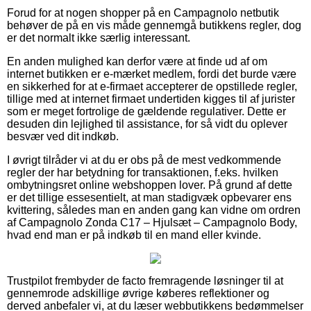
Forud for at nogen shopper på en Campagnolo netbutik
behøver de på en vis måde gennemgå butikkens regler, dog
er det normalt ikke særlig interessant.
En anden mulighed kan derfor være at finde ud af om
internet butikken er e-mærket medlem, fordi det burde være
en sikkerhed for at e-firmaet accepterer de opstillede regler,
tillige med at internet firmaet undertiden kigges til af jurister
som er meget fortrolige de gældende regulativer. Dette er
desuden din lejlighed til assistance, for så vidt du oplever
besvær ved dit indkøb.
I øvrigt tilråder vi at du er obs på de mest vedkommende
regler der har betydning for transaktionen, f.eks. hvilken
ombytningsret online webshoppen lover. På grund af dette
er det tillige essesentielt, at man stadigvæk opbevarer ens
kvittering, således man en anden gang kan vidne om ordren
af Campagnolo Zonda C17 – Hjulsæt – Campagnolo Body,
hvad end man er på indkøb til en mand eller kvinde.
Trustpilot frembyder de facto fremragende løsninger til at
gennemrode adskillige øvrige køberes reflektioner og
derved anbefaler vi, at du læser webbutikkens bedømmelser