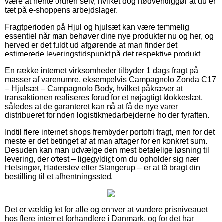
være at hente ordren selv, hvilket dog nødvendiggør at du er
tæt på e-shoppens arbejdslager.
Fragtperioden på Hjul og hjulsæt kan være temmelig
essentiel når man behøver dine nye produkter nu og her, og
herved er det fuldt ud afgørende at man finder det
estimerede leveringstidspunkt på det respektive produkt.
En række internet virksomheder tilbyder 1 dags fragt på
masser af varenumre, eksempelvis Campagnolo Zonda C17
– Hjulsæt – Campagnolo Body, hvilket påkræver at
transaktionen realiseres forud for et nøjagtigt klokkeslæt,
således at de garanteret kan nå at få de nye varer
distribueret forinden logistikmedarbejderne holder fyraften.
Indtil flere internet shops frembyder portofri fragt, men for det
meste er det betinget af at man aftager for en konkret sum.
Desuden kan man udvælge den mest betalelige løsning til
levering, der oftest – ligegyldigt om du opholder sig nær
Helsingør, Haderslev eller Slangerup – er at få bragt din
bestilling til et afhentningssted.
Det er vældig let for alle og enhver at vurdere prisniveauet
hos flere internet forhandlere i Danmark, og for det har