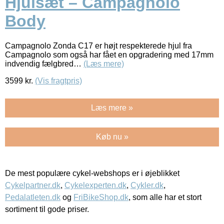
Hjulsæt – Campagnolo
Body
Campagnolo Zonda C17 er højt respekterede hjul fra
Campagnolo som også har fået en opgradering med 17mm
indvendig fælgbred…
(Læs mere)
3599
kr.
(Vis fragtpris)
Læs mere »
Køb nu »
De mest populære cykel-webshops er i øjeblikket
Cykelpartner.dk
,
Cykelexperten.dk
,
Cykler.dk
,
Pedalatleten.dk
og
FriBikeShop.dk
, som alle har et stort
sortiment til gode priser.