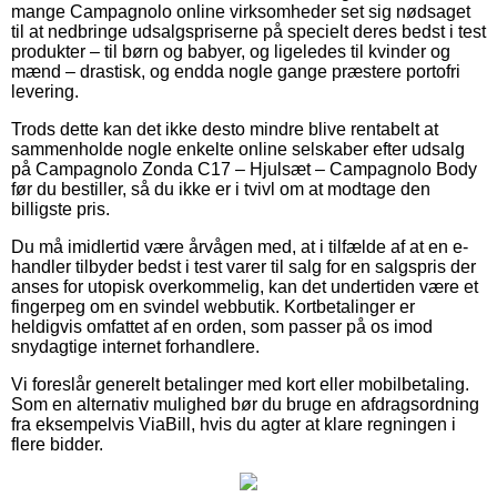
mange Campagnolo online virksomheder set sig nødsaget
til at nedbringe udsalgspriserne på specielt deres bedst i test
produkter – til børn og babyer, og ligeledes til kvinder og
mænd – drastisk, og endda nogle gange præstere portofri
levering.
Trods dette kan det ikke desto mindre blive rentabelt at
sammenholde nogle enkelte online selskaber efter udsalg
på Campagnolo Zonda C17 – Hjulsæt – Campagnolo Body
før du bestiller, så du ikke er i tvivl om at modtage den
billigste pris.
Du må imidlertid være årvågen med, at i tilfælde af at en e-
handler tilbyder bedst i test varer til salg for en salgspris der
anses for utopisk overkommelig, kan det undertiden være et
fingerpeg om en svindel webbutik. Kortbetalinger er
heldigvis omfattet af en orden, som passer på os imod
snydagtige internet forhandlere.
Vi foreslår generelt betalinger med kort eller mobilbetaling.
Som en alternativ mulighed bør du bruge en afdragsordning
fra eksempelvis ViaBill, hvis du agter at klare regningen i
flere bidder.