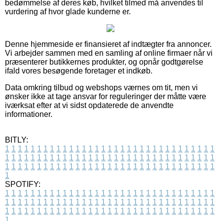
bedømmelse af deres køb, hvilket tilmed må anvendes til
vurdering af hvor glade kunderne er.
Denne hjemmeside er finansieret af indtægter fra annoncer.
Vi arbejder sammen med en samling af online firmaer når vi
præsenterer butikkernes produkter, og opnår godtgørelse
ifald vores besøgende foretager et indkøb.
Data omkring tilbud og webshops værnes om tit, men vi
ønsker ikke at tage ansvar for reguleringer der måtte være
iværksat efter at vi sidst opdaterede de anvendte
informationer.
BITLY:
1
1
1
1
1
1
1
1
1
1
1
1
1
1
1
1
1
1
1
1
1
1
1
1
1
1
1
1
1
1
1
1
1
1
1
1
1
1
1
1
1
1
1
1
1
1
1
1
1
1
1
1
1
1
1
1
1
1
1
1
1
1
1
1
1
1
1
1
1
1
1
1
1
1
1
1
1
1
1
1
1
1
1
1
1
1
1
1
1
1
1
1
1
1
1
1
1
1
1
1
SPOTIFY:
1
1
1
1
1
1
1
1
1
1
1
1
1
1
1
1
1
1
1
1
1
1
1
1
1
1
1
1
1
1
1
1
1
1
1
1
1
1
1
1
1
1
1
1
1
1
1
1
1
1
1
1
1
1
1
1
1
1
1
1
1
1
1
1
1
1
1
1
1
1
1
1
1
1
1
1
1
1
1
1
1
1
1
1
1
1
1
1
1
1
1
1
1
1
1
1
1
1
1
1