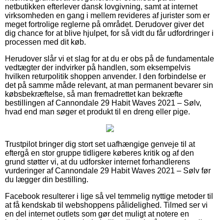
netbutikken efterlever dansk lovgivning, samt at internet
virksomheden en gang i mellem revideres af jurister som er
meget fortrolige reglerne på området. Derudover giver det
dig chance for at blive hjulpet, for så vidt du får udfordringer i
processen med dit køb.
Herudover slår vi et slag for at du er obs på de fundamentale
vedtægter der indvirker på handlen, som eksempelvis
hvilken returpolitik shoppen anvender. I den forbindelse er
det på samme måde relevant, at man permanent bevarer sin
købsbekræftelse, så man fremadrettet kan bekræfte
bestillingen af Cannondale 29 Habit Waves 2021 – Sølv,
hvad end man søger et produkt til en dreng eller pige.
Trustpilot bringer dig stort set uafhængige genveje til at
eftergå en stor gruppe tidligere køberes kritik og af den
grund støtter vi, at du udforsker internet forhandlerens
vurderinger af Cannondale 29 Habit Waves 2021 – Sølv før
du lægger din bestilling.
Facebook resulterer i lige så vel temmelig nyttige metoder til
at få kendskab til webshoppens pålidelighed. Tilmed ser vi
en del internet outlets som gør det muligt at notere en