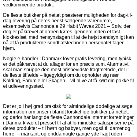
vedkommende produkt.
De fleste butikker på nettet præsterer muligheden for dag-til-
dag levering på deres bedst sælgende varenumre,
eksempelvis Cannondale 29 Habit Waves 2021 – Sølv, der
dog er påkrævet at ordren køres igennem inden et fast
klokkeslæt, med hensynstagen til at de højst sandsynligt kan
nå at få produkterne sendt afsted inden personalet tager
hjem.
Nogle e-handler i Danmark lover gratis levering, men typisk
er det påkrævet at du aftager for en præcis sum. Alternativt
skal man snuppe den mest prisbevidste fragtmetode, der i
de fleste tilfælde – ligegyldigt om du opholder sig nær
Kolding, Farum eller Skagen – vil blive at få kørt din pakke til
et udleveringssted.
Det er jo i høj grad praktisk for almindelige dødelige at søge
information om priser i blandt forskellige butikker på nettet,
og derfor har langt de fleste Cannondale internet forretninger
i Danmark været presset til at at formindske salgspriserne på
deres produkter – til børn og babyer, men også til damer og
herrer – markant, og endda nogle gange yde fragt uden