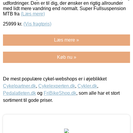
udfordringer. Den er til dig, der ønsker en rigtig allrounder
med lidt mere vandring end normalt. Super Fullsuspension
MTB fra
(Læs mere)
25999
kr.
(Vis fragtpris)
Læs mere »
Køb nu »
De mest populære cykel-webshops er i øjeblikket
Cykelpartner.dk
,
Cykelexperten.dk
,
Cykler.dk
,
Pedalatleten.dk
og
FriBikeShop.dk
, som alle har et stort
sortiment til gode priser.