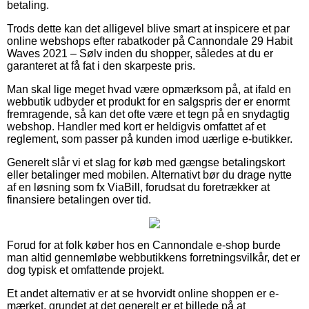
betaling.
Trods dette kan det alligevel blive smart at inspicere et par
online webshops efter rabatkoder på Cannondale 29 Habit
Waves 2021 – Sølv inden du shopper, således at du er
garanteret at få fat i den skarpeste pris.
Man skal lige meget hvad være opmærksom på, at ifald en
webbutik udbyder et produkt for en salgspris der er enormt
fremragende, så kan det ofte være et tegn på en snydagtig
webshop. Handler med kort er heldigvis omfattet af et
reglement, som passer på kunden imod uærlige e-butikker.
Generelt slår vi et slag for køb med gængse betalingskort
eller betalinger med mobilen. Alternativt bør du drage nytte
af en løsning som fx ViaBill, forudsat du foretrækker at
finansiere betalingen over tid.
Forud for at folk køber hos en Cannondale e-shop burde
man altid gennemløbe webbutikkens forretningsvilkår, det er
dog typisk et omfattende projekt.
Et andet alternativ er at se hvorvidt online shoppen er e-
mærket, grundet at det generelt er et billede på at