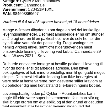
Kategori:
Cykler > Mountainbikes
Producent:
Cannondale
Varenummer:
C23451M10XL
EAN:
884603869697
Vurderet til
4.4
ud af 5 stjerner baseret på
18
anmeldelser
Mange e-firmaer tilbyder nu om dage en hel del forskellige
leveringsmuligheder. Det mest almindelige er nu om stunder
at få bragt ordren til en pakkeshop, hvor du selv henter din
nyindkøbte vare når det passer dig. Fragtløsningen er
nemlig virkelig enkel, samt oftest derudover den mest
prisbevidste løsning til levering ved køb af Cannondale 29
Habit Waves 2021 – Sølv.
Du burde endvidere forsøge at bestille pakken til levering til
hvor du bor eller til dit arbejdes adresse. Den bliver
beklageligvis et hak mindre prisbillig, men til gengæld meget
simpel. Den mest letkøbte løsning kan ikke benægtes at
være selv at hente varerne, som desværre stiller krav om at
du opholder dig med kort afstand til e-forretningens bopæl.
Leveringshastigheden på Cykler > Mountainbikes kan i
nogle tilfælde være super bestemmende ifald man står og
skal bruge ordren om et øjeblik, og af den grund er det uden
tvivl essentielt at vi besigtiger leveringstiden ved det