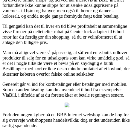
forhandlere ikke kunne slippe for at sænke udsalgspriserne på
varerne – til børn og babyer, men også til herrer og damer –
kolossalt, og endda nogle gange frembyde fragt uden betaling.
Til gengæld kan det til hver en tid blive profitabelt at sammenligne
visse firmaer på nettet efter rabat på Center lock adapter til 6 bolt
rotor før du færdiggør din shopping, så du er velinformeret til at
antage den billigste pris.
Man må alligevel være så påpasselig, at såfremt en e-butik udlover
produkter til salg for en udsalgspris som kan virke umådelig god, så
er det i nogle tilfælde være et bevis på en snydagtig e-butik.
Bestillinger med kort er ikke desto mindre omfattet af et lovbud, der
skærmer køberen overfor falske online selskaber.
Generelt går vi ind for kortbetalinger eller betalinger med mobilen.
Som en anden løsning kan du anvende et tilbud fra eksempelvis
ViaBill, i tilfælde af at du foretrækker at betale regningen senere.
Forinden nogen køber på en BBB internet webshop kan de i og for
sig overveje webshoppens handelsvilkår, dog er det undertiden ikke
særlig spændende.