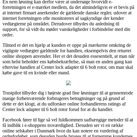
En nem løsning kan derfor være at undersøge hvorvidt e-
forretningen er e-mærket medlem, da det almindeligvis er et bevis på
at internet firmaet anerkender de gældende danske regler, udover at
internet forretningen ofte monitoreres af sagkyndige der kender
vedtægterne på området. Derudover tilbydes du anledning til
support, for så vidt du møder vanskeligheder i forbindelse med din
ordre.
Tilmed er det en hjælp at kunden er oppe på mærkerne omkring de
vigtigste vedtægter gældende for handlen, eksempelvis den returret
online shoppen anvender. Her er det desuden essesentielt, at man når
som helst beholder ens købsbekræftelse, så man en anden gang kan
eftervise handlen af Center lock adapter til 6 bolt rotor, om man skal
købe gave til en kvinde eller mand.
Trustpilot tilbyder dig i højeste grad fine løsninger til at gennemrode
mange forhenværende forbrugeres betragtninger og på grund af
dette er det klogt, at du udforsker online forhandlerens ratings af
Center lock adapter til 6 bolt rotor forud for at du handler.
Facebook fører til lige så vel fuldkommen uafhængige metoder til at
få indblik i e-shoppens troværdighed. Desuden ser vi en række
online selskaber i Danmark hvor du kan notere en vurdering af
ordreforløbet, som desuden burde bruges til at fornemme kundernes