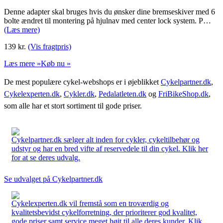
Denne adapter skal bruges hvis du ønsker dine bremseskiver med 6
bolte ændret til montering på hjulnav med center lock system. P…
(Læs mere)
139
kr.
(Vis fragtpris)
Læs mere »
Køb nu »
De mest populære cykel-webshops er i øjeblikket
Cykelpartner.dk
,
Cykelexperten.dk
,
Cykler.dk
,
Pedalatleten.dk
og
FriBikeShop.dk
,
som alle har et stort sortiment til gode priser.
Cykelpartner.dk sælger alt inden for cykler, cykeltilbehør og
udstyr og har en bred vifte af reservedele til din cykel. Klik her
for at se deres udvalg.
Se udvalget på Cykelpartner.dk
Cykelexperten.dk vil fremstå som en troværdig og
kvalitetsbevidst cykelforretning, der prioriterer god kvalitet,
gode priser samt service meget højt til alle deres kunder. Klik