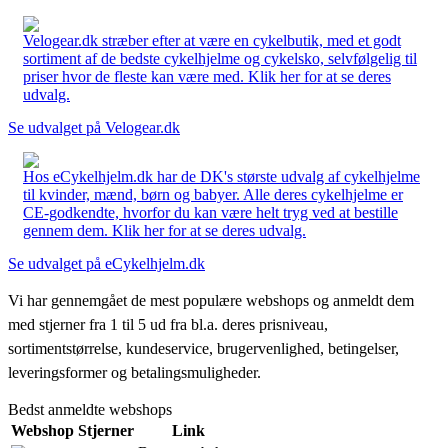
Velogear.dk stræber efter at være en cykelbutik, med et godt
sortiment af de bedste cykelhjelme og cykelsko, selvfølgelig til
priser hvor de fleste kan være med. Klik her for at se deres
udvalg.
Se udvalget på Velogear.dk
Hos eCykelhjelm.dk har de DK's største udvalg af cykelhjelme
til kvinder, mænd, børn og babyer. Alle deres cykelhjelme er
CE-godkendte, hvorfor du kan være helt tryg ved at bestille
gennem dem. Klik her for at se deres udvalg.
Se udvalget på eCykelhjelm.dk
Vi har gennemgået de mest populære webshops og anmeldt dem
med stjerner fra 1 til 5 ud fra bl.a. deres prisniveau,
sortimentstørrelse, kundeservice, brugervenlighed, betingelser,
leveringsformer og betalingsmuligheder.
Bedst anmeldte webshops
Webshop
Stjerner
Link