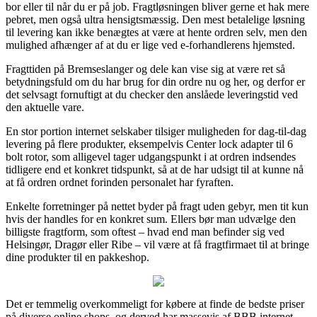
bor eller til når du er på job. Fragtløsningen bliver gerne et hak mere
pebret, men også ultra hensigtsmæssig. Den mest betalelige løsning
til levering kan ikke benægtes at være at hente ordren selv, men den
mulighed afhænger af at du er lige ved e-forhandlerens hjemsted.
Fragttiden på Bremseslanger og dele kan vise sig at være ret så
betydningsfuld om du har brug for din ordre nu og her, og derfor er
det selvsagt fornuftigt at du checker den anslåede leveringstid ved
den aktuelle vare.
En stor portion internet selskaber tilsiger muligheden for dag-til-dag
levering på flere produkter, eksempelvis Center lock adapter til 6
bolt rotor, som alligevel tager udgangspunkt i at ordren indsendes
tidligere end et konkret tidspunkt, så at de har udsigt til at kunne nå
at få ordren ordnet forinden personalet har fyraften.
Enkelte forretninger på nettet byder på fragt uden gebyr, men tit kun
hvis der handles for en konkret sum. Ellers bør man udvælge den
billigste fragtform, som oftest – hvad end man befinder sig ved
Helsingør, Dragør eller Ribe – vil være at få fragtfirmaet til at bringe
dine produkter til en pakkeshop.
Det er temmelig overkommeligt for købere at finde de bedste priser
på diverse online shops, og derved har massevis af BBB internet