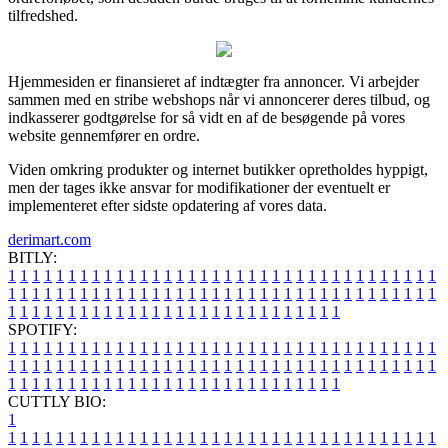
tilfredshed.
Hjemmesiden er finansieret af indtægter fra annoncer. Vi arbejder
sammen med en stribe webshops når vi annoncerer deres tilbud, og
indkasserer godtgørelse for så vidt en af de besøgende på vores
website gennemfører en ordre.
Viden omkring produkter og internet butikker opretholdes hyppigt,
men der tages ikke ansvar for modifikationer der eventuelt er
implementeret efter sidste opdatering af vores data.
derimart.com
BITLY:
1
1
1
1
1
1
1
1
1
1
1
1
1
1
1
1
1
1
1
1
1
1
1
1
1
1
1
1
1
1
1
1
1
1
1
1
1
1
1
1
1
1
1
1
1
1
1
1
1
1
1
1
1
1
1
1
1
1
1
1
1
1
1
1
1
1
1
1
1
1
1
1
1
1
1
1
1
1
1
1
1
1
1
1
1
1
1
1
1
1
1
1
1
1
1
1
1
1
1
1
SPOTIFY:
1
1
1
1
1
1
1
1
1
1
1
1
1
1
1
1
1
1
1
1
1
1
1
1
1
1
1
1
1
1
1
1
1
1
1
1
1
1
1
1
1
1
1
1
1
1
1
1
1
1
1
1
1
1
1
1
1
1
1
1
1
1
1
1
1
1
1
1
1
1
1
1
1
1
1
1
1
1
1
1
1
1
1
1
1
1
1
1
1
1
1
1
1
1
1
1
1
1
1
1
CUTTLY BIO:
1
1
1
1
1
1
1
1
1
1
1
1
1
1
1
1
1
1
1
1
1
1
1
1
1
1
1
1
1
1
1
1
1
1
1
1
1