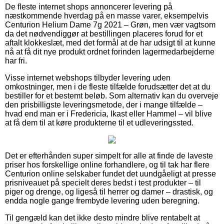
De fleste internet shops annoncerer levering på
næstkommende hverdag på en masse varer, eksempelvis
Centurion Helium Dame 7g 2021 – Grøn, men vær vagtsom
da det nødvendiggør at bestillingen placeres forud for et
aftalt klokkeslæt, med det formål at de har udsigt til at kunne
nå at få dit nye produkt ordnet forinden lagermedarbejderne
har fri.
Visse internet webshops tilbyder levering uden
omkostninger, men i de fleste tilfælde forudsætter det at du
bestiller for et bestemt beløb. Som alternativ kan du overveje
den prisbilligste leveringsmetode, der i mange tilfælde –
hvad end man er i Fredericia, Ikast eller Hammel – vil blive
at få dem til at køre produkterne til et udleveringssted.
Det er efterhånden super simpelt for alle at finde de laveste
priser hos forskellige online forhandlere, og til tak har flere
Centurion online selskaber fundet det uundgåeligt at presse
prisniveauet på specielt deres bedst i test produkter – til
piger og drenge, og ligeså til herrer og damer – drastisk, og
endda nogle gange frembyde levering uden beregning.
Til gengæld kan det ikke desto mindre blive rentabelt at