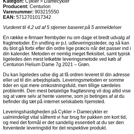
Kategori:
Cykler > Damecykler
Producent:
Centurion
Varenummer:
903215550
EAN:
5712701017342
Vurderet til
4.2
ud af 5 stjerner baseret på
5
anmeldelser
En række e-firmaer frembyder nu om dage et bredt udvalg af
fragtmetoder. En yndling er p.t. udleveringssteder, og så kan
du blot gå forbi efter din ordre lige præcis når det passer ind i
din kalender. Metoden er nemlig meget fleksibel, samt typisk
ligeledes den mest letkøbte leveringsmetode ved køb af
Centurion Helium Dame 7g 2021 – Grøn.
Du kan ligeledes udse dig at få ordren leveret til din adresse
eller ud til din arbejdsplads. Leveringsmetoden er somme
tider en sjat mere omkostningsfuld, men tillige særdeles
problemfri. Den mest betalelige fragtløsning vil dog altid vise
sig at være selv at hente varerne, som jo betinges af at du
befinder dig tæt på internet selskabets hjemsted.
Leveringshastigheden på Cykler > Damecykler er
ualmindeligt vital såfremt vi har brug for pakken om kort tid,
og med det formål er det sandelig essentielt at du ser den
forventede leveringstid for det respektive produkt.