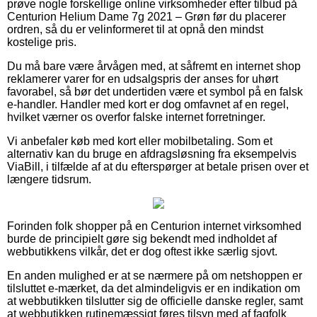
prøve nogle forskellige online virksomheder efter tilbud på
Centurion Helium Dame 7g 2021 – Grøn før du placerer
ordren, så du er velinformeret til at opnå den mindst
kostelige pris.
Du må bare være årvågen med, at såfremt en internet shop
reklamerer varer for en udsalgspris der anses for uhørt
favorabel, så bør det undertiden være et symbol på en falsk
e-handler. Handler med kort er dog omfavnet af en regel,
hvilket værner os overfor falske internet forretninger.
Vi anbefaler køb med kort eller mobilbetaling. Som et
alternativ kan du bruge en afdragsløsning fra eksempelvis
ViaBill, i tilfælde af at du efterspørger at betale prisen over et
længere tidsrum.
Forinden folk shopper på en Centurion internet virksomhed
burde de principielt gøre sig bekendt med indholdet af
webbutikkens vilkår, det er dog oftest ikke særlig sjovt.
En anden mulighed er at se nærmere på om netshoppen er
tilsluttet e-mærket, da det almindeligvis er en indikation om
at webbutikken tilslutter sig de officielle danske regler, samt
at webbutikken rutinemæssigt føres tilsyn med af fagfolk