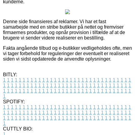
kunderne.
Denne side finansieres af reklamer. Vi har et fast
samarbejde med en stribe butikker på nettet og fremviser
firmaernes produkter, og opnår provision i tilfælde af at de
brugere vi sender videre realiserer en bestilling.
Fakta angående tilbud og e-butikker vedligeholdes ofte, men
vi tager forbehold for reguleringer der eventuelt er realiseret
siden vi sidst opdaterede de anvendte oplysninger.
BITLY:
1
1
1
1
1
1
1
1
1
1
1
1
1
1
1
1
1
1
1
1
1
1
1
1
1
1
1
1
1
1
1
1
1
1
1
1
1
1
1
1
1
1
1
1
1
1
1
1
1
1
1
1
1
1
1
1
1
1
1
1
1
1
1
1
1
1
1
1
1
1
1
1
1
1
1
1
1
1
1
1
1
1
1
1
1
1
1
1
1
1
1
1
1
1
1
1
1
1
1
1
SPOTIFY:
1
1
1
1
1
1
1
1
1
1
1
1
1
1
1
1
1
1
1
1
1
1
1
1
1
1
1
1
1
1
1
1
1
1
1
1
1
1
1
1
1
1
1
1
1
1
1
1
1
1
1
1
1
1
1
1
1
1
1
1
1
1
1
1
1
1
1
1
1
1
1
1
1
1
1
1
1
1
1
1
1
1
1
1
1
1
1
1
1
1
1
1
1
1
1
1
1
1
1
1
CUTTLY BIO:
1