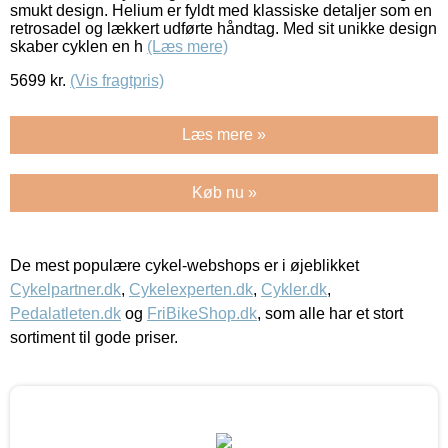
smukt design. Helium er fyldt med klassiske detaljer som en
retrosadel og lækkert udførte håndtag. Med sit unikke design
skaber cyklen en h
(Læs mere)
5699
kr.
(Vis fragtpris)
Læs mere »
Køb nu »
De mest populære cykel-webshops er i øjeblikket
Cykelpartner.dk
,
Cykelexperten.dk
,
Cykler.dk
,
Pedalatleten.dk
og
FriBikeShop.dk
, som alle har et stort
sortiment til gode priser.