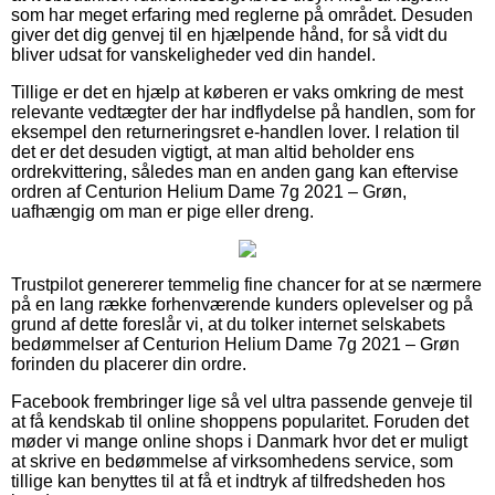
som har meget erfaring med reglerne på området. Desuden
giver det dig genvej til en hjælpende hånd, for så vidt du
bliver udsat for vanskeligheder ved din handel.
Tillige er det en hjælp at køberen er vaks omkring de mest
relevante vedtægter der har indflydelse på handlen, som for
eksempel den returneringsret e-handlen lover. I relation til
det er det desuden vigtigt, at man altid beholder ens
ordrekvittering, således man en anden gang kan eftervise
ordren af Centurion Helium Dame 7g 2021 – Grøn,
uafhængig om man er pige eller dreng.
Trustpilot genererer temmelig fine chancer for at se nærmere
på en lang række forhenværende kunders oplevelser og på
grund af dette foreslår vi, at du tolker internet selskabets
bedømmelser af Centurion Helium Dame 7g 2021 – Grøn
forinden du placerer din ordre.
Facebook frembringer lige så vel ultra passende genveje til
at få kendskab til online shoppens popularitet. Foruden det
møder vi mange online shops i Danmark hvor det er muligt
at skrive en bedømmelse af virksomhedens service, som
tillige kan benyttes til at få et indtryk af tilfredsheden hos