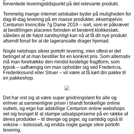
forventede leveringstidspunkt på det relevante produkt.
Temmelig mange internet selskaber byder på muligheden for
dag-til-dag levering på en masse produkter, eksempelvis
Centurion Invincible 7g Dame 2019 – sort, som er påkrævet
at bestillingen placeres forinden et bestemt klokkeslæt,
således at de højst sandsynligt kan nå at få dit nye produkt
afsendt forud for at de lageransatte drager hjemad.
Nogle netshops sikrer portofri levering, men oftest er det
betinget af at man bestiller for en konkret pris. Som alternativ
må man foretrække den mindst kostelige fragtform, som
typisk – uafhængig om man opholder sig ved Fredericia,
Frederikssund eller Struer – vil være at få kørt din pakke til
en pakkeshop.
Det har vist sig at være super gnidningsløst for alle og
enhver at sammenligne priser i blandt forskellige online
outlets, og ergo har adskillige Centurion online webshops
set sig tvunget til at stampe udsalgspriserne på en række af
deres produkter – til drenge og piger, og samtidig også til
voksne – kolossalt, og endda nogle gange sikre portofri
levering.