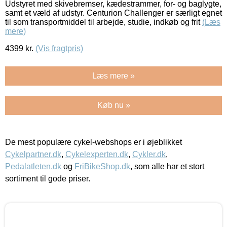
Udstyret med skivebremser, kædestrammer, for- og baglygte,
samt et væld af udstyr. Centurion Challenger er særligt egnet
til som transportmiddel til arbejde, studie, indkøb og frit
(Læs
mere)
4399
kr.
(Vis fragtpris)
Læs mere »
Køb nu »
De mest populære cykel-webshops er i øjeblikket
Cykelpartner.dk
,
Cykelexperten.dk
,
Cykler.dk
,
Pedalatleten.dk
og
FriBikeShop.dk
, som alle har et stort
sortiment til gode priser.