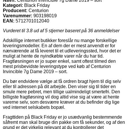
Navn:
Centurion Invincible 7g Dame 2019 – sort
Kategori:
Black Friday
Producent:
Centurion
Varenummer:
903198019
EAN:
5712701012040
Vurderet til
3.8
ud af 5 stjerner baseret på
36
anmeldelser
Adskillige internet butikker foreslår nu mange forskellige
leveringsmodeller. En af dem der er mest anvendt er for
nærværende at få leveret til et udleveringssted, hvor det er
muligt at hente de nyindkøbte varer når du har tid.
Fragtløsningen er jo super enkel, samt oftest tilmed den
mest prisbevidste leveringstype ved køb af Centurion
Invincible 7g Dame 2019 – sort.
Du bør endvidere vælge at få ordren bragt hjem til dig selv
eller til adressen på dit arbejde. Den viser sig til tider en
smule mere pebret, men tillige ualmindeligt smertefri. Den
billigste fragtløsning vil dog altid vise sig at være at hente
varerne selv, som desværre kræver at du befinder dig lige
ved internet selskabets bopæl.
Fragttiden på Black Friday er jo usædvanlig bestemmende
såfremt man skal bruge din pakke om få sekunder, og af den
grund er det virkelig relevant at du kontrollerer det