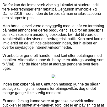
Derfor kan det immervæk vise sig lukrativt at studere indtil
flere e-forretninger efter rabat på Centurion Invincible 7g
Dame 2019 – sort inden du køber, så man er sikret at opnå
den skarpeste pris.
Man bør alligevel være omhyggelig med, at når en forretning
på nettet annoncerer deres produkter til salg for en salgspris
som kan ses som umådelig beskeden, bør det tit være et
karakteristika der viser en bedragerisk butik. Køb med kort er
imidlertid en del af Indsigelsesordningen, der hjælper en
overfor snydagtige internet virksomheder.
Vi anbefaler generelt handler med kort eller betalinger med
mobilen. Alternativt kunne du benytte en afdragsløsning som
fx ViaBill, når du higer efter at afdrage pengene over flere
uger.
Inden folk køber på en Centurion netshop kunne de sådan
set tage stilling til shoppens forretningsvilkår, dog er det
mange gange ikke særlig morsomt.
Et andet forslag kunne være at granske hvorvidt online
butikken er støttet af e-mærket, fordi det er en påvisning af at