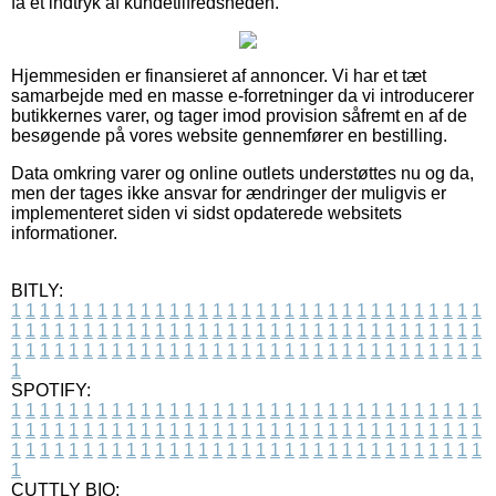
få et indtryk af kundetilfredsheden.
Hjemmesiden er finansieret af annoncer. Vi har et tæt
samarbejde med en masse e-forretninger da vi introducerer
butikkernes varer, og tager imod provision såfremt en af de
besøgende på vores website gennemfører en bestilling.
Data omkring varer og online outlets understøttes nu og da,
men der tages ikke ansvar for ændringer der muligvis er
implementeret siden vi sidst opdaterede websitets
informationer.
BITLY:
1
1
1
1
1
1
1
1
1
1
1
1
1
1
1
1
1
1
1
1
1
1
1
1
1
1
1
1
1
1
1
1
1
1
1
1
1
1
1
1
1
1
1
1
1
1
1
1
1
1
1
1
1
1
1
1
1
1
1
1
1
1
1
1
1
1
1
1
1
1
1
1
1
1
1
1
1
1
1
1
1
1
1
1
1
1
1
1
1
1
1
1
1
1
1
1
1
1
1
1
SPOTIFY:
1
1
1
1
1
1
1
1
1
1
1
1
1
1
1
1
1
1
1
1
1
1
1
1
1
1
1
1
1
1
1
1
1
1
1
1
1
1
1
1
1
1
1
1
1
1
1
1
1
1
1
1
1
1
1
1
1
1
1
1
1
1
1
1
1
1
1
1
1
1
1
1
1
1
1
1
1
1
1
1
1
1
1
1
1
1
1
1
1
1
1
1
1
1
1
1
1
1
1
1
CUTTLY BIO: