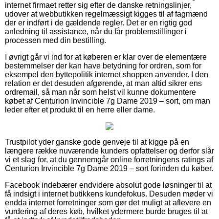
internet firmaet retter sig efter de danske retningslinjer,
udover at webbutikken regelmæssigt kigges til af fagmænd
der er indført i de gældende regler. Det er en rigtig god
anledning til assistance, når du får problemstillinger i
processen med din bestilling.
I øvrigt går vi ind for at køberen er klar over de elementære
bestemmelser der kan have betydning for ordren, som for
eksempel den byttepolitik internet shoppen anvender. I den
relation er det desuden afgørende, at man altid sikrer ens
ordremail, så man når som helst vil kunne dokumentere
købet af Centurion Invincible 7g Dame 2019 – sort, om man
leder efter et produkt til en herre eller dame.
Trustpilot yder ganske gode genveje til at kigge på en
længere række nuværende kunders opfattelser og derfor slår
vi et slag for, at du gennemgår online forretningens ratings af
Centurion Invincible 7g Dame 2019 – sort forinden du køber.
Facebook indebærer endvidere absolut gode løsninger til at
få indsigt i internet butikkens kundefokus. Desuden møder vi
endda internet forretninger som gør det muligt at aflevere en
vurdering af deres køb, hvilket ydermere burde bruges til at