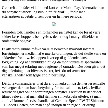
Generelt anbefaler vi køb med kort eller MobilePay. Alternativt kan
du benytte et afbetalingstilbud fra fx ViaBill, forudsat du
efterspørger at betale prisen over en længere periode.
Forinden folk handler i en forhandler på nettet kan de for at være
sikker læse shoppens betingelser, det er dog i mange tilfælde en
omfattende opgave.
Et alternativ kunne måske være at bemærke hvorvidt internet
forretningen er medlem af e-mærke ordningen, da det skulle være en
sikkerhed for at webshoppen lever op til gældende dansk
lovgivning, og at netbutikken nu og da monitoreres af specialister
som har meget erfaring med reglerne på området. Desuden giver det
dig anledning til at blive assisteret, hvis du udsættes for
vanskeligheder som følge af din bestilling.
Dertil rekommanderer vi at du er opmærksom på de mest essentielle
vedtægter der kan have betydning for transaktionen, f.eks. hvilken
returneringsret online forretningen benytter. I relation til det er det
tilmed relevant, at man altid gemmer sin købsbekræftelse, så man
altid vil kunne eftervise handlen af Ceramic Speed PW TI Shimano
11 Speed Coated, om man er på indkøb til en pige eller dreng.