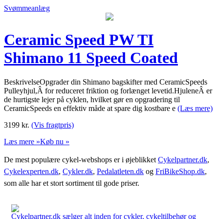
Svømmeanlæg
Ceramic Speed PW TI
Shimano 11 Speed Coated
BeskrivelseOpgrader din Shimano bagskifter med CeramicSpeeds
Pulleyhjul,Â for reduceret friktion og forlænget levetid.HjuleneÂ er
de hurtigste lejer på cyklen, hvilket gør en opgradering til
CeramicSpeeds en effektiv måde at spare dig kostbare e
(Læs mere)
3199
kr.
(Vis fragtpris)
Læs mere »
Køb nu »
De mest populære cykel-webshops er i øjeblikket
Cykelpartner.dk
,
Cykelexperten.dk
,
Cykler.dk
,
Pedalatleten.dk
og
FriBikeShop.dk
,
som alle har et stort sortiment til gode priser.
Cykelpartner.dk sælger alt inden for cykler, cykeltilbehør og