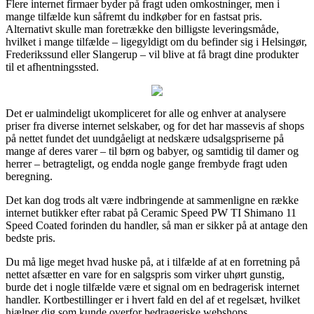
Flere internet firmaer byder på fragt uden omkostninger, men i
mange tilfælde kun såfremt du indkøber for en fastsat pris.
Alternativt skulle man foretrække den billigste leveringsmåde,
hvilket i mange tilfælde – ligegyldigt om du befinder sig i Helsingør,
Frederikssund eller Slangerup – vil blive at få bragt dine produkter
til et afhentningssted.
Det er ualmindeligt ukompliceret for alle og enhver at analysere
priser fra diverse internet selskaber, og for det har massevis af shops
på nettet fundet det uundgåeligt at nedskære udsalgspriserne på
mange af deres varer – til børn og babyer, og samtidig til damer og
herrer – betragteligt, og endda nogle gange frembyde fragt uden
beregning.
Det kan dog trods alt være indbringende at sammenligne en række
internet butikker efter rabat på Ceramic Speed PW TI Shimano 11
Speed Coated forinden du handler, så man er sikker på at antage den
bedste pris.
Du må lige meget hvad huske på, at i tilfælde af at en forretning på
nettet afsætter en vare for en salgspris som virker uhørt gunstig,
burde det i nogle tilfælde være et signal om en bedragerisk internet
handler. Kortbestillinger er i hvert fald en del af et regelsæt, hvilket
hjælper dig som kunde overfor bedrageriske webshops.