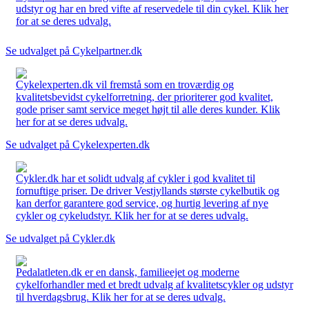
udstyr og har en bred vifte af reservedele til din cykel. Klik her
for at se deres udvalg.
Se udvalget på Cykelpartner.dk
Cykelexperten.dk vil fremstå som en troværdig og
kvalitetsbevidst cykelforretning, der prioriterer god kvalitet,
gode priser samt service meget højt til alle deres kunder. Klik
her for at se deres udvalg.
Se udvalget på Cykelexperten.dk
Cykler.dk har et solidt udvalg af cykler i god kvalitet til
fornuftige priser. De driver Vestjyllands største cykelbutik og
kan derfor garantere god service, og hurtig levering af nye
cykler og cykeludstyr. Klik her for at se deres udvalg.
Se udvalget på Cykler.dk
Pedalatleten.dk er en dansk, familieejet og moderne
cykelforhandler med et bredt udvalg af kvalitetscykler og udstyr
til hverdagsbrug. Klik her for at se deres udvalg.