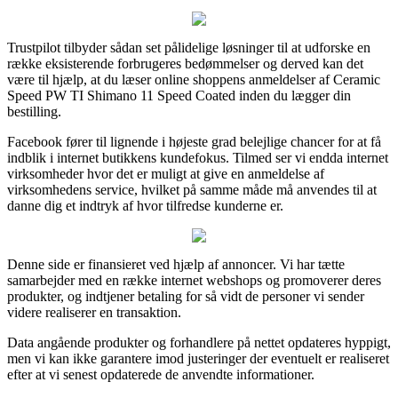
Trustpilot tilbyder sådan set pålidelige løsninger til at udforske en
række eksisterende forbrugeres bedømmelser og derved kan det
være til hjælp, at du læser online shoppens anmeldelser af Ceramic
Speed PW TI Shimano 11 Speed Coated inden du lægger din
bestilling.
Facebook fører til lignende i højeste grad belejlige chancer for at få
indblik i internet butikkens kundefokus. Tilmed ser vi endda internet
virksomheder hvor det er muligt at give en anmeldelse af
virksomhedens service, hvilket på samme måde må anvendes til at
danne dig et indtryk af hvor tilfredse kunderne er.
Denne side er finansieret ved hjælp af annoncer. Vi har tætte
samarbejder med en række internet webshops og promoverer deres
produkter, og indtjener betaling for så vidt de personer vi sender
videre realiserer en transaktion.
Data angående produkter og forhandlere på nettet opdateres hyppigt,
men vi kan ikke garantere imod justeringer der eventuelt er realiseret
efter at vi senest opdaterede de anvendte informationer.