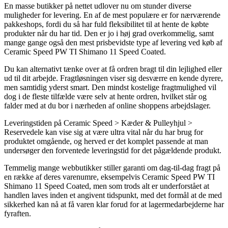
En masse butikker på nettet udlover nu om stunder diverse
muligheder for levering. En af de mest populære er for nærværende
pakkeshops, fordi du så har fuld fleksibilitet til at hente de købte
produkter når du har tid. Den er jo i høj grad overkommelig, samt
mange gange også den mest prisbevidste type af levering ved køb af
Ceramic Speed PW TI Shimano 11 Speed Coated.
Du kan alternativt tænke over at få ordren bragt til din lejlighed eller
ud til dit arbejde. Fragtløsningen viser sig desværre en kende dyrere,
men samtidig yderst smart. Den mindst kostelige fragtmulighed vil
dog i de fleste tilfælde være selv at hente ordren, hvilket står og
falder med at du bor i nærheden af online shoppens arbejdslager.
Leveringstiden på Ceramic Speed > Kæder & Pulleyhjul >
Reservedele kan vise sig at være ultra vital når du har brug for
produktet omgående, og herved er det komplet passende at man
undersøger den forventede leveringstid for det pågældende produkt.
Temmelig mange webbutikker stiller garanti om dag-til-dag fragt på
en række af deres varenumre, eksempelvis Ceramic Speed PW TI
Shimano 11 Speed Coated, men som trods alt er underforstået at
handlen laves inden et angivent tidspunkt, med det formål at de med
sikkerhed kan nå at få varen klar forud for at lagermedarbejderne har
fyraften.