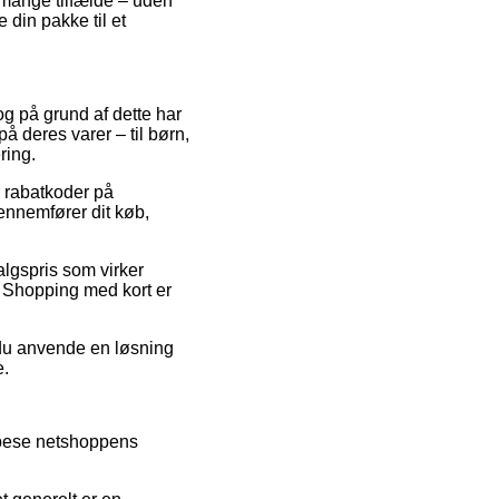
i mange tilfælde – uden
e din pakke til et
 og på grund af dette har
 deres varer – til børn,
ring.
er rabatkoder på
nnemfører dit køb,
algspris som virker
k. Shopping med kort er
e du anvende en løsning
e.
t bese netshoppens