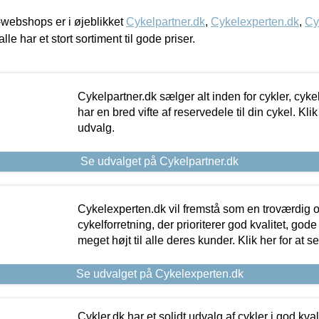
webshops er i øjeblikket
Cykelpartner.dk
,
Cykelexperten.dk
,
Cy
alle har et stort sortiment til gode priser.
Cykelpartner.dk sælger alt inden for cykler, cyke
har en bred vifte af reservedele til din cykel. Klik
udvalg.
Se udvalget på Cykelpartner.dk
Cykelexperten.dk vil fremstå som en troværdig o
cykelforretning, der prioriterer god kvalitet, god
meget højt til alle deres kunder. Klik her for at s
Se udvalget på Cykelexperten.dk
Cykler.dk har et solidt udvalg af cykler i god kvalit