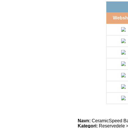
Websh
Navn:
CeramicSpeed Ba
Kategori:
Reservedele >