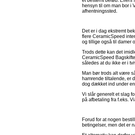
et bestemt beløb. Ellers 
hensyn til om man bor i Vi
afhentningssted.
Det er i dag ekstremt bekv
flere CeramicSpeed inter
og tillige også til damer
Trods dette kan det imidl
CeramicSpeed Bagskifte
således at du ikke er i tv
Man bør trods alt være så
hamrende tiltalende, er d
dog dækket ind under en
Vi slår generelt et slag 
på afbetaling fra f.eks. 
Forud for at nogen besti
betingelser, men det er 