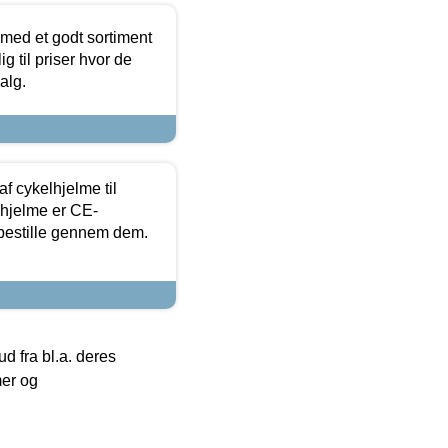
 med et godt sortiment
g til priser hvor de
alg.
f cykelhjelme til
lhjelme er CE-
 bestille gennem dem.
 fra bl.a. deres
mer og