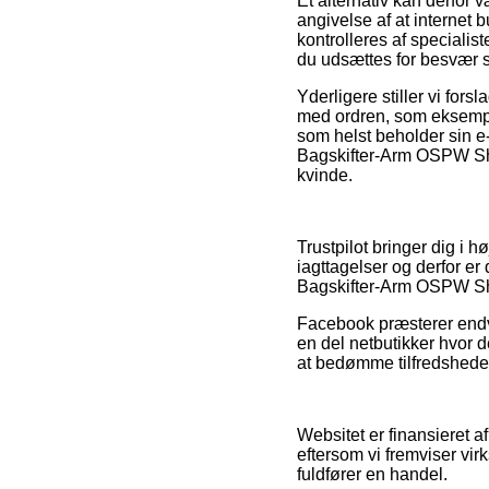
Et alternativ kan derfor 
angivelse af at internet 
kontrolleres af specialist
du udsættes for besvær s
Yderligere stiller vi for
med ordren, som eksempelv
som helst beholder sin 
Bagskifter-Arm OSPW Sh
kvinde.
Trustpilot bringer dig i 
iagttagelser og derfor er
Bagskifter-Arm OSPW Sh
Facebook præsterer endvi
en del netbutikker hvor 
at bedømme tilfredshede
Websitet er finansieret 
eftersom vi fremviser vir
fuldfører en handel.