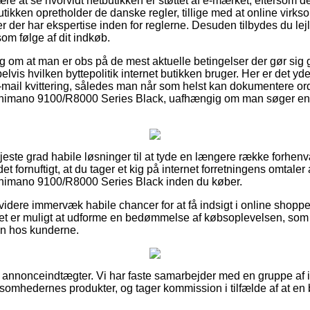
være at se hvorvidt netbutikken er støttet af e-mærket, eftersom d
butikken opretholder de danske regler, tillige med at online vi
er der har ekspertise inden for reglerne. Desuden tilbydes du lejl
om følge af dit indkøb.
slag om at man er obs på de mest aktuelle betingelser der gør sig
is hvilken byttepolitik internet butikken bruger. Her er det yde
e-mail kvittering, således man når som helst kan dokumentere 
imano 9100/R8000 Series Black, uafhængig om man søger en va
højeste grad habile løsninger til at tyde en længere række forh
 det fornuftigt, at du tager et kig på internet forretningens omtal
imano 9100/R8000 Series Black inden du køber.
dere immervæk habile chancer for at få indsigt i online shoppe
det er muligt at udforme en bedømmelse af købsoplevelsen, som ti
n hos kunderne.
af annonceindtægter. Vi har faste samarbejder med en gruppe af 
ksomhedernes produkter, og tager kommission i tilfælde af at en 