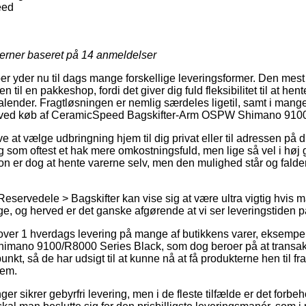
eed
jerner baseret på
14
anmeldelser
er yder nu til dags mange forskellige leveringsformer. Den mest
en til en pakkeshop, fordi det giver dig fuld fleksibilitet til at hen
kalender. Fragtløsningen er nemlig særdeles ligetil, samt i mang
de ved køb af CeramicSpeed Bagskifter-Arm OSPW Shimano 910
at vælge udbringning hjem til dig privat eller til adressen på di
g som oftest et hak mere omkostningsfuld, men lige så vel i høj
ion er dog at hente varerne selv, men den mulighed står og falde
Reservedele > Bagskifter kan vise sig at være ultra vigtig hvis
ge, og herved er det ganske afgørende at vi ser leveringstiden p
lover 1 hverdags levering på mange af butikkens varer, eksem
imano 9100/R8000 Series Black, som dog beroer på at transa
punkt, så de har udsigt til at kunne nå at få produkterne hen til fra
jem.
er sikrer gebyrfri levering, men i de fleste tilfælde er det forbe