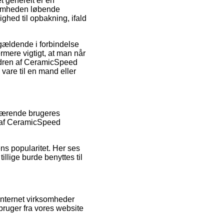
et generelt er en
rksomheden løbende
ighed til opbakning, ifald
 gældende i forbindelse
rmere vigtigt, at man når
ordren af CeramicSpeed
re til en mand eller
enværende brugeres
er af CeramicSpeed
ns popularitet. Her ses
llige burde benyttes til
internet virksomheder
bruger fra vores website