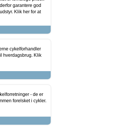
 derfor garantere god
dstyr. Klik her for at
erne cykelforhandler
til hverdagsbrug. Klik
lforretninger - de er
mmen forelsket i cykler.