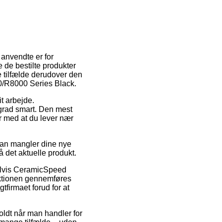
 anvendte er for
te de bestilte produkter
e tilfælde derudover den
0/R8000 Series Black.
t arbejde.
 grad smart. Den mest
r med at du lever nær
 man mangler dine nye
å det aktuelle produkt.
pelvis CeramicSpeed
ktionen gennemføres
gtfirmaet forud for at
holdt når man handler for