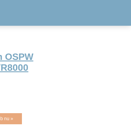
rm OSPW
/R8000
b nu »