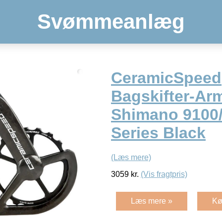
Svømmeanlæg
CeramicSpeed
Bagskifter-A
Shimano 9100
Series Black
(Læs mere)
3059
kr.
(Vis fragtpris)
Læs mere »
Kø