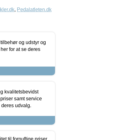
kler.dk
,
Pedalatleten.dk
ltilbehør og udstyr og
 her for at se deres
g kvalitetsbevidst
e priser samt service
e deres udvalg.
et til fornuftige priser.