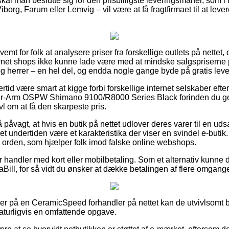
skal man beslutte sig for den prisbilligste leveringsmanér, som 
borg, Farum eller Lemvig – vil være at få fragtfirmaet til at lever
emt for folk at analysere priser fra forskellige outlets på nettet,
net shops ikke kunne lade være med at mindske salgspriserne på
 og herrer – en hel del, og endda nogle gange byde på gratis leve
ertid være smart at kigge forbi forskellige internet selskaber eft
r-Arm OSPW Shimano 9100/R8000 Series Black forinden du ge
ivl om at få den skarpeste pris.
 påvagt, at hvis en butik på nettet udlover deres varer til en uds
et undertiden være et karakteristika der viser en svindel e-buti
 orden, som hjælper folk imod falske online webshops.
for handler med kort eller mobilbetaling. Som et alternativ kunn
ViaBill, for så vidt du ønsker at dække betalingen af flere omgang
ller på en CeramicSpeed forhandler på nettet kan de utvivlsom
naturligvis en omfattende opgave.