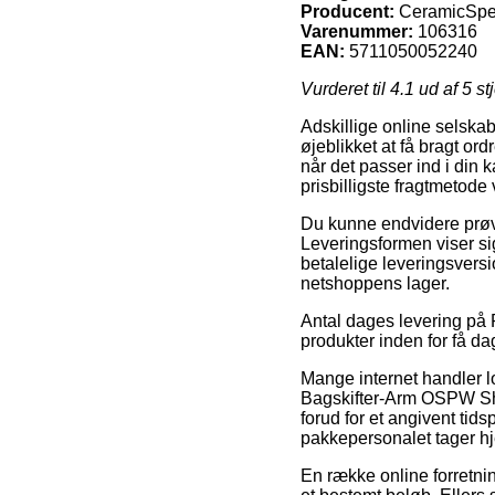
Producent:
CeramicSp
Varenummer:
106316
EAN:
5711050052240
Vurderet til
4.1
ud af 5 st
Adskillige online selskab
øjeblikket at få bragt ordr
når det passer ind i din 
prisbilligste fragtmeto
Du kunne endvidere prøve 
Leveringsformen viser si
betalelige leveringsvers
netshoppens lager.
Antal dages levering på 
produkter inden for få da
Mange internet handler 
Bagskifter-Arm OSPW Sh
forud for et angivent tids
pakkepersonalet tager h
En række online forretning