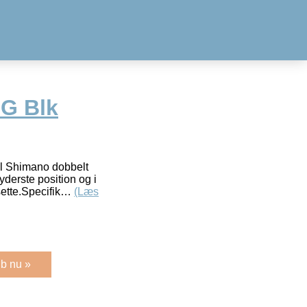
-G Blk
il Shimano dobbelt
erste position og i
ette.Specifik…
(Læs
b nu »