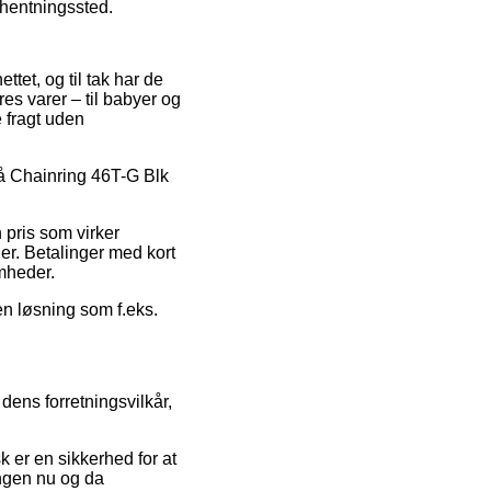
afhentningssted.
ttet, og til tak har de
es varer – til babyer og
 fragt uden
 på Chainring 46T-G Blk
n pris som virker
er. Betalinger med kort
omheder.
en løsning som f.eks.
dens forretningsvilkår,
k er en sikkerhed for at
ingen nu og da