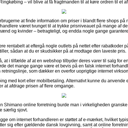
ingkøbing – vil blive at få fragtmanden til at køre ordren til et 
orbrugerne at finde information om priser i blandt flere shops på ne
handlere været tvunget til at trykke prisniveauet på mange af der
l mænd og kvinder – betragteligt, og endda nogle gange garantere
re rentabelt at eftergå nogle outlets på nettet efter rabatkoder
ller, sådan at du er skudsikker på at modtage den laveste pris.
 at i tilfælde af at en webshop tilbyder deres varer til salg for e
urde det mange gange være et bevis på en falsk internet forhandl
 en retningslinje, som dækker en overfor uoprigtige internet virks
ping med kort eller mobilbetaling. Alternativt kunne du anvende 
er at afdrage prisen af flere omgange.
en Shimano online forretning burde man i virkeligheden granske 
e særlig sjovt.
gge om internet forhandleren er støttet af e-mærket, hvilket typis
tter sig efter gældende dansk lovgivning, samt at online forretn