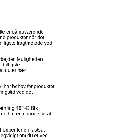
ndte er på nuværende
dine produkter når det
billigste fragtmetode ved
arbejder. Muligheden
 billigste
 at du er nær
i har behov for produktet
ringstid ved det
hainring 46T-G Blk
 de har en chance for at
hopper for en fastsat
gegyldigt om du er ved