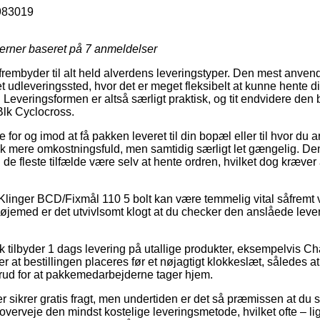
983019
jerner baseret på
7
anmeldelser
r frembyder til alt held alverdens leveringstyper. Den mest anve
l et udleveringssted, hvor det er meget fleksibelt at kunne hente 
. Leveringsformen er altså særligt praktisk, og tit endvidere den 
Blk Cyclocross.
for og imod at få pakken leveret til din bopæl eller til hvor du 
ak mere omkostningsfuld, men samtidig særligt let gængelig. Den
i de fleste tilfælde være selv at hente ordren, hvilket dog kræver
Klinger BCD/Fixmål 110 5 bolt kan være temmelig vital såfremt v
det øjemed er det utvivlsomt klogt at du checker den anslåede leve
 tilbyder 1 dags levering på utallige produkter, eksempelvis C
at bestillingen placeres før et nøjagtigt klokkeslæt, således at
forud for at pakkemedarbejderne tager hjem.
 sikrer gratis fragt, men undertiden er det så præmissen at du s
verveje den mindst kostelige leveringsmetode, hvilket ofte – li