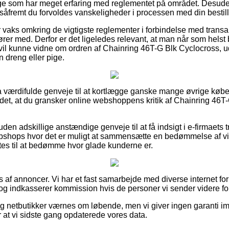
e som har meget erfaring med reglementet på området. Desuden
 såfremt du forvoldes vanskeligheder i processen med din bestill
 er vaks omkring de vigtigste reglementer i forbindelse med transa
kører med. Derfor er det ligeledes relevant, at man når som helst
vil kunne vidne om ordren af Chainring 46T-G Blk Cyclocross, 
en dreng eller pige.
ultra værdifulde genveje til at kortlægge ganske mange øvrige kø
 det, at du gransker online webshoppens kritik af Chainring 46T
en adskillige anstændige genveje til at få indsigt i e-firmaets
ebshops hvor det er muligt at sammensætte en bedømmelse af v
es til at bedømme hvor glade kunderne er.
 af annoncer. Vi har et fast samarbejde med diverse internet forr
og indkasserer kommission hvis de personer vi sender videre fo
g netbutikker værnes om løbende, men vi giver ingen garanti im
er at vi sidste gang opdaterede vores data.