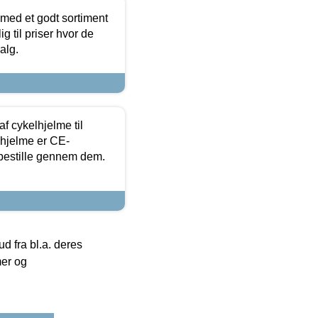
 med et godt sortiment
g til priser hvor de
alg.
f cykelhjelme til
lhjelme er CE-
 bestille gennem dem.
 fra bl.a. deres
mer og