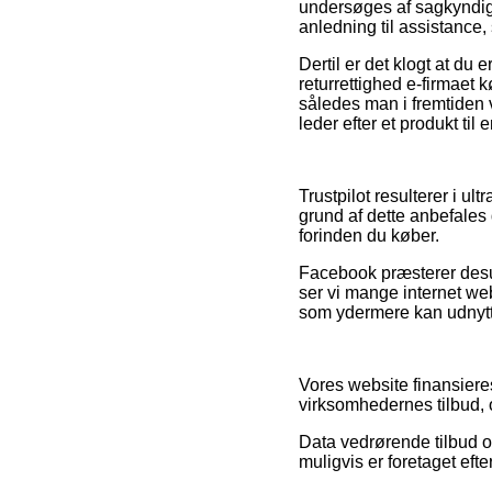
undersøges af sagkyndig
anledning til assistance,
Dertil er det klogt at du
returrettighed e-firmaet 
således man i fremtiden 
leder efter et produkt til 
Trustpilot resulterer i 
grund af dette anbefales
forinden du køber.
Facebook præsterer desud
ser vi mange internet w
som ydermere kan udnytt
Vores website finansieres
virksomhedernes tilbud, 
Data vedrørende tilbud o
muligvis er foretaget eft