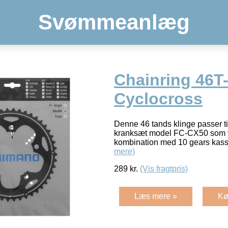
Svømmeanlæg
Chainring 46T
Cyclocross
Denne 46 tands klinge passer t
kranksæt model FC-CX50 som yd
kombination med 10 gears kass
mere)
289
kr.
(Vis fragtpris)
Læs mere »
Kø