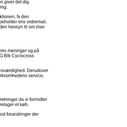
 giver det dig
ing.
ktionen, fx den
 beholder ens ordremail,
uden hensyn til om man
beres meninger og på
-G Blk Cyclocross
 troværdighed. Derudover
irksomhedens service,
etninger da vi formidler
retager et køb.
od forandringer der