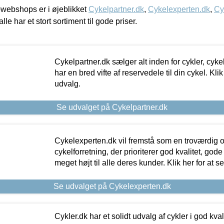
webshops er i øjeblikket
Cykelpartner.dk
,
Cykelexperten.dk
,
Cy
alle har et stort sortiment til gode priser.
Cykelpartner.dk sælger alt inden for cykler, cyke
har en bred vifte af reservedele til din cykel. Klik
udvalg.
Se udvalget på Cykelpartner.dk
Cykelexperten.dk vil fremstå som en troværdig o
cykelforretning, der prioriterer god kvalitet, god
meget højt til alle deres kunder. Klik her for at s
Se udvalget på Cykelexperten.dk
Cykler.dk har et solidt udvalg af cykler i god kvalit