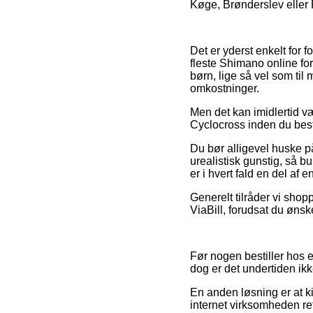
Køge, Brønderslev eller R
Det er yderst enkelt for f
fleste Shimano online for
børn, lige så vel som ti
omkostninger.
Men det kan imidlertid væ
Cyclocross inden du besti
Du bør alligevel huske på,
urealistisk gunstig, så b
er i hvert fald en del af
Generelt tilråder vi shop
ViaBill, forudsat du ønsk
Før nogen bestiller hos 
dog er det undertiden ikk
En anden løsning er at ki
internet virksomheden re