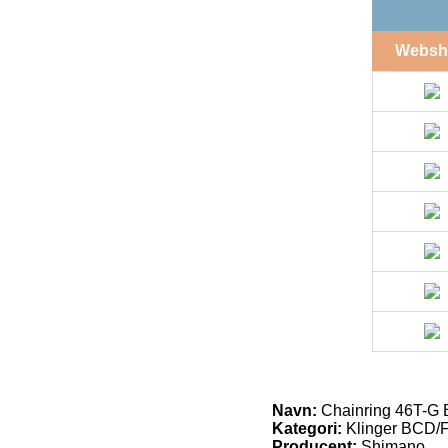
Websh
Navn:
Chainring 46T-G 
Kategori:
Klinger BCD/Fi
Producent:
Shimano