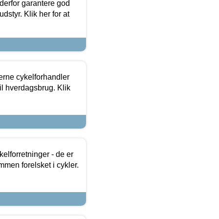
 derfor garantere god
dstyr. Klik her for at
erne cykelforhandler
til hverdagsbrug. Klik
lforretninger - de er
mmen forelsket i cykler.