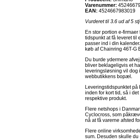
Varenummer:
4524667
EAN:
4524667983019
Vurderet til
3.6
ud af 5 st
En stor portion e-firmae
tidspunkt at få leveret ti
passer ind i din kalender
køb af Chainring 46T-G 
Du burde ydermere afveje 
bliver beklageligvis et h
leveringsløsning vil dog 
webbutikkens bopæl.
Leveringstidspunktet på 
inden for kort tid, så i 
respektive produkt.
Flere netshops i Danmark
Cyclocross, som påkræver 
nå at få varerne afsted 
Flere online virksomheder
sum. Desuden skulle du o