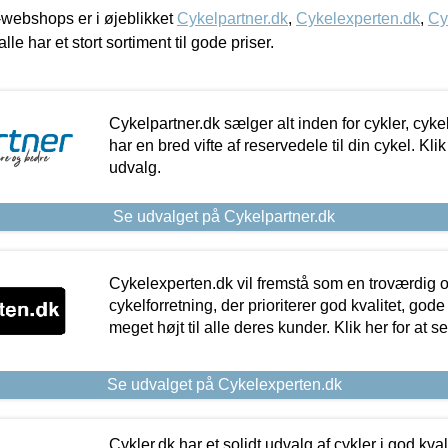
webshops er i øjeblikket
Cykelpartner.dk
,
Cykelexperten.dk
,
Cy
alle har et stort sortiment til gode priser.
Cykelpartner.dk sælger alt inden for cykler, cyke
har en bred vifte af reservedele til din cykel. Klik
udvalg.
Se udvalget på Cykelpartner.dk
Cykelexperten.dk vil fremstå som en troværdig o
cykelforretning, der prioriterer god kvalitet, god
meget højt til alle deres kunder. Klik her for at s
Se udvalget på Cykelexperten.dk
Cykler.dk har et solidt udvalg af cykler i god kvalit