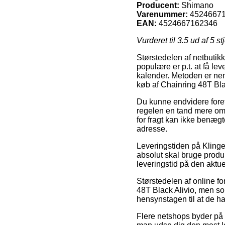
Producent:
Shimano
Varenummer:
4524667
EAN:
4524667162346
Vurderet til
3.5
ud af 5 st
Størstedelen af netbutikk
populære er p.t. at få lev
kalender. Metoden er nem
køb af Chainring 48T Bla
Du kunne endvidere foretræ
regelen en tand mere om
for fragt kan ikke benæg
adresse.
Leveringstiden på Klinge
absolut skal bruge produk
leveringstid på den aktue
Størstedelen af online f
48T Black Alivio, men so
hensynstagen til at de har
Flere netshops byder på gr