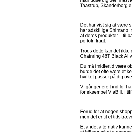
man udse dig den mest let
Taastrup, Skanderborg elle
Det har vist sig at være 
har adskillige Shimano i
af deres produkter – til
portofri fragt.
Trods dette kan det ikke 
Chainring 48T Black Alivi
Du må imidlertid være obs
burde det ofte være et k
hvilket passer på dig ove
Vi går generelt ind for h
for eksempel ViaBill, i til
Forud for at nogen shop
men det er tit et tidskræv
Et andet alternativ kunn