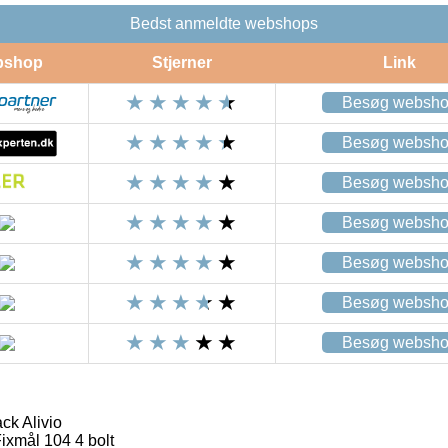
Bedst anmeldte webshops
bshop
Stjerner
Link
Besøg websh
Besøg websh
Besøg websh
Besøg websh
Besøg websh
Besøg websh
Besøg websh
ck Alivio
ixmål 104 4 bolt