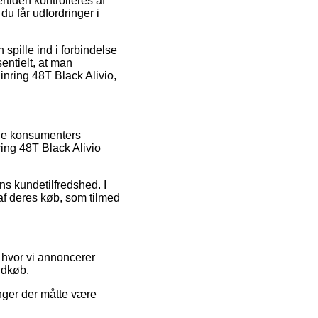
tiden kontrolleres af
u får udfordringer i
spille ind i forbindelse
entielt, at man
inring 48T Black Alivio,
nde konsumenters
ring 48T Black Alivio
s kundetilfredshed. I
 af deres køb, som tilmed
 hvor vi annoncerer
ndkøb.
inger der måtte være