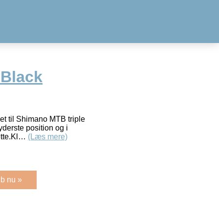
 Black
et til Shimano MTB triple
erste position og i
ette.Kl…
(Læs mere)
b nu »