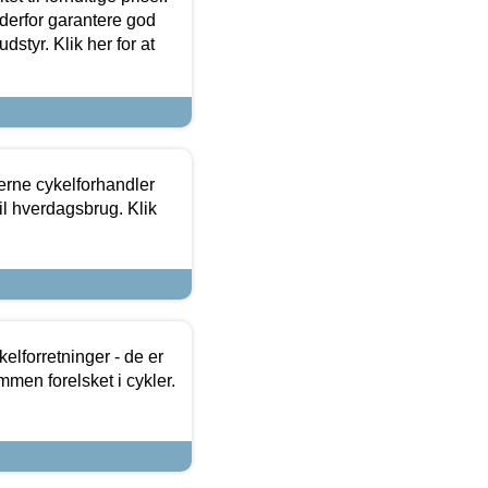
 derfor garantere god
dstyr. Klik her for at
erne cykelforhandler
til hverdagsbrug. Klik
lforretninger - de er
mmen forelsket i cykler.