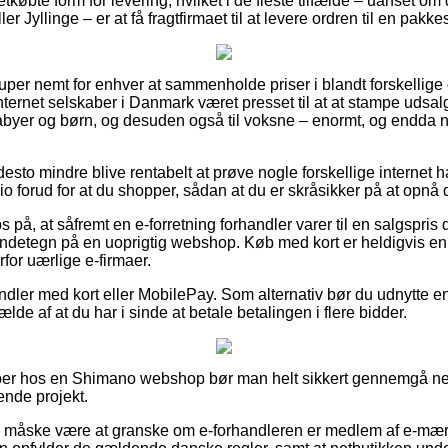
købte form for levering, hvilket i de fleste tilfælde – uanset o
r Jyllinge – er at få fragtfirmaet til at levere ordren til en pakk
super nemt for enhver at sammenholde priser i blandt forskellige o
nternet selskaber i Danmark været presset til at at stampe udsa
 babyer og børn, og desuden også til voksne – enormt, og endda
desto mindre blive rentabelt at prøve nogle forskellige internet h
o forud for at du shopper, sådan at du er skråsikker på at opnå 
 på, at såfremt en e-forretning forhandler varer til en salgspris 
endetegn på en uoprigtig webshop. Køb med kort er heldigvis en 
rfor uærlige e-firmaer.
andler med kort eller MobilePay. Som alternativ bør du udnytte e
fælde af at du har i sinde at betale betalingen i flere bidder.
per hos en Shimano webshop bør man helt sikkert gennemgå net
ende projekt.
e måske være at granske om e-forhandleren er medlem af e-mærk