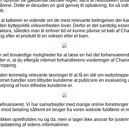
en opfylder de gældende danske regler, samt at netbutikken under
ene. Dette er desuden en god genvej til opbakning, for så vidt d
øb.
 at køberen er vidende om de mest relevante betingelser der kan 
en byttepolitik virksomheden lover. Derfor er det samtidig esses
ura, således man til enhver tid vil kunne påvise sit køb af Cha
 efter et produkt til en voksen eller et barn.
n set troværdige muligheder for at læse en hel del forhenvære
er vi, at du eftergår internet forhandlerens vurderinger af Chain
shopping.
en temmelig relevante løsninger til at få en idé om webshoppen
ternet handler som tilbyder kunderne at publicere en evaluering
fvejning af hvor tilfredse kunderne er.
finansieret. Vi har samarbejder med mange online forretninger
 imod betaling såfremt en bruger fra vores website fuldfører et i
ikker opretholdes nu og da, men vi tager ikke ansvar for juster
opdatering af sidens informationer.