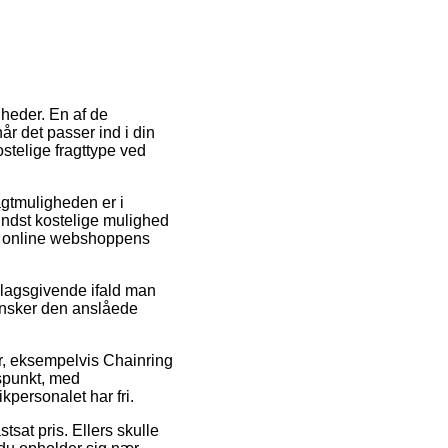
gheder. En af de
når det passer ind i din
stelige fragttype ved
ragtmuligheden er i
ndst kostelige mulighed
ær online webshoppens
slagsgivende ifald man
ransker den anslåede
er, eksempelvis Chainring
dspunkt, med
kpersonalet har fri.
tsat pris. Ellers skulle