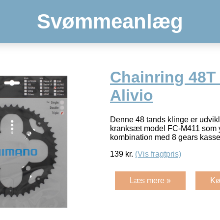
Svømmeanlæg
Chainring 48T
Alivio
Denne 48 tands klinge er udvikl
kranksæt model FC-M411 som yd
kombination med 8 gears kass
139
kr.
(Vis fragtpris)
Læs mere »
Kø