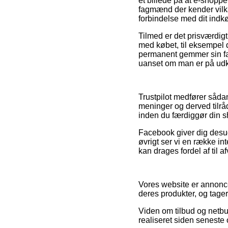
et billede på at e-shopp
fagmænd der kender vilkår
forbindelse med dit indk
Tilmed er det prisværdigt
med købet, til eksempel d
permanent gemmer sin fakt
uanset om man er på udkig
Trustpilot medfører såda
meninger og derved tilråd
inden du færdiggør din 
Facebook giver dig desud
øvrigt ser vi en række in
kan drages fordel af til a
Vores website er annonce
deres produkter, og tager
Viden om tilbud og netbut
realiseret siden seneste 