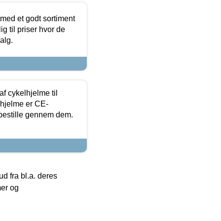
 med et godt sortiment
g til priser hvor de
alg.
f cykelhjelme til
lhjelme er CE-
 bestille gennem dem.
 fra bl.a. deres
mer og