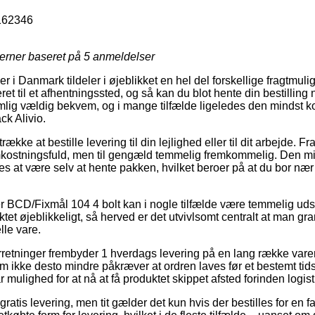
162346
jerner baseret på
5
anmeldelser
er i Danmark tildeler i øjeblikket en hel del forskellige fragtmuli
eret til et afhentningssted, og så kan du blot hente din bestilling 
lig vældig bekvem, og i mange tilfælde ligeledes den mindst ko
ck Alivio.
kke at bestille levering til din lejlighed eller til dit arbejde. F
kostningsfuld, men til gengæld temmelig fremkommelig. Den mi
tes at være selv at hente pakken, hvilket beroer på at du bor n
r BCD/Fixmål 104 4 bolt kan i nogle tilfælde være temmelig ud
tet øjeblikkeligt, så herved er det utvivlsomt centralt at man g
lle vare.
orretninger frembyder 1 hverdags levering på en lang række var
m ikke desto mindre påkræver at ordren laves før et bestemt ti
 mulighed for at nå at få produktet skippet afsted forinden logisti
atis levering, men tit gælder det kun hvis der bestilles for en fas