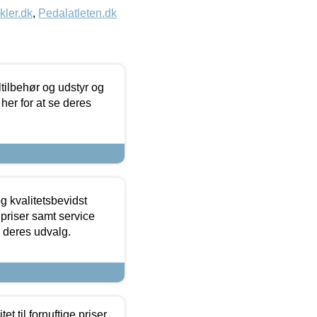
kler.dk
,
Pedalatleten.dk
ltilbehør og udstyr og
 her for at se deres
g kvalitetsbevidst
e priser samt service
e deres udvalg.
et til fornuftige priser.