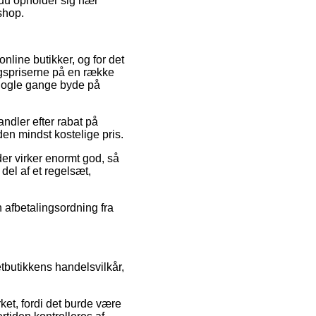
m du opholder sig nær
eshop.
nline butikker, og for det
lgspriserne på en række
 nogle gange byde på
andler efter rabat på
den mindst kostelige pris.
der virker enormt god, så
del af et regelsæt,
n afbetalingsordning fra
butikkens handelsvilkår,
et, fordi det burde være