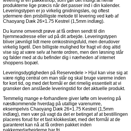
levering til en pakkeshop, som gør det muligt at hente
produkterne lige præcis når det passer ind i din kalender.
Leveringstypen er jo virkelig gnidningsløs, og oftest
ydermere den prisbilligste metode til levering ved køb af
Chaoyang Dæk 26×1.75 Kestrel (1,5mm indlæg).
Du kunne omvendt prøve at få ordren sendt til din
hjemmeadresse eller ud på dit arbejde. Leveringstypen
bliver jævnligt lidt mere omkostningsfuld, men derudover
virkelig ligetil. Den billigste mulighed for fragt vil dog altid
vise sig at være selv at hente ordren, men den løsning står
og falder med at du befinder dig i nærheden af internet
shoppens bopæl.
Leveringsdygtigheden på Reservedele > Hjul kan vise sig at
være rigtig central om man står og skal bruge varerne inden
for kort tid, og med det formål er det rimelig essentielt at vi
gransker den anslåede leveringstid for det aktuelle produkt.
Temmelig mange e-forhandlere giver løfte om levering på
næstkommende hverdag på utallige varenumre,
eksempelvis Chaoyang Dæk 26×1.75 Kestrel (1,5mm
indlæg), men vær på vagt da det er betinget af at bestillingen
placeres forud for et fast klokkeslæt, med det formål at de
garanteret kan nå at få ordren pakket inden
pakkemedarbejderne har fri.