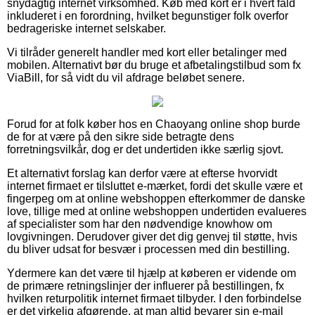
snydagtig internet virksomhed. Køb med kort er i hvert fald
inkluderet i en forordning, hvilket begunstiger folk overfor
bedrageriske internet selskaber.
Vi tilråder generelt handler med kort eller betalinger med
mobilen. Alternativt bør du bruge et afbetalingstilbud som fx
ViaBill, for så vidt du vil afdrage beløbet senere.
Forud for at folk køber hos en Chaoyang online shop burde
de for at være på den sikre side betragte dens
forretningsvilkår, dog er det undertiden ikke særlig sjovt.
Et alternativt forslag kan derfor være at efterse hvorvidt
internet firmaet er tilsluttet e-mærket, fordi det skulle være et
fingerpeg om at online webshoppen efterkommer de danske
love, tillige med at online webshoppen undertiden evalueres
af specialister som har den nødvendige knowhow om
lovgivningen. Derudover giver det dig genvej til støtte, hvis
du bliver udsat for besvær i processen med din bestilling.
Ydermere kan det være til hjælp at køberen er vidende om
de primære retningslinjer der influerer på bestillingen, fx
hvilken returpolitik internet firmaet tilbyder. I den forbindelse
er det virkelig afgørende, at man altid bevarer sin e-mail