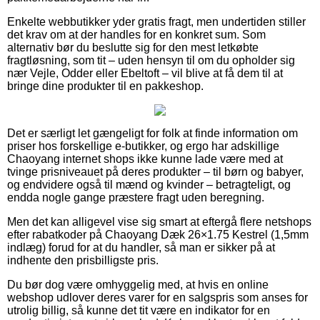
Enkelte webbutikker yder gratis fragt, men undertiden stiller
det krav om at der handles for en konkret sum. Som
alternativ bør du beslutte sig for den mest letkøbte
fragtløsning, som tit – uden hensyn til om du opholder sig
nær Vejle, Odder eller Ebeltoft – vil blive at få dem til at
bringe dine produkter til en pakkeshop.
Det er særligt let gængeligt for folk at finde information om
priser hos forskellige e-butikker, og ergo har adskillige
Chaoyang internet shops ikke kunne lade være med at
tvinge prisniveauet på deres produkter – til børn og babyer,
og endvidere også til mænd og kvinder – betragteligt, og
endda nogle gange præstere fragt uden beregning.
Men det kan alligevel vise sig smart at eftergå flere netshops
efter rabatkoder på Chaoyang Dæk 26×1.75 Kestrel (1,5mm
indlæg) forud for at du handler, så man er sikker på at
indhente den prisbilligste pris.
Du bør dog være omhyggelig med, at hvis en online
webshop udlover deres varer for en salgspris som anses for
utrolig billig, så kunne det tit være en indikator for en