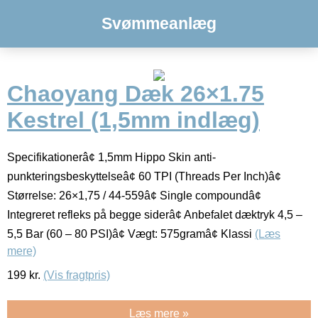
Svømmeanlæg
Chaoyang Dæk 26×1.75
Kestrel (1,5mm indlæg)
Specifikationerâ¢ 1,5mm Hippo Skin anti-
punkteringsbeskyttelseâ¢ 60 TPI (Threads Per Inch)â¢
Størrelse: 26×1,75 / 44-559â¢ Single compoundâ¢
Integreret refleks på begge siderâ¢ Anbefalet dæktryk 4,5 –
5,5 Bar (60 – 80 PSI)â¢ Vægt: 575gramâ¢ Klassi
(Læs
mere)
199
kr.
(Vis fragtpris)
Læs mere »