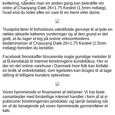
kvittering, således man en anden gang kan bekræfte sin
ordre af Chaoyang Dæk 26×1.75 Kestrel (1,5mm indlæg),
hvad end du leder efter en vare til en herre eller dame.
Trustpilot fører til forholdsvis værdifulde genveje til at tyde en
række aktuelle køberes vurderinger og af den grund er det
godt, at du tager et kig på online virksomhedens
bedømmelser af Chaoyang Dæk 26×1.75 Kestrel (1,5mm
indlæg) forinden du bestiller.
Facebook fremskaffer tilsvarende nogle gunstige metoder til
at få kendskab til internet forretningens kundefokus. Her er
der en del online varehuse i Danmark hvor folk kan forfatte
en kritik af ordreforløbet, som ligeledes kan bruges til at tage
stilling til tidligere kunders oplevelser.
Vores hjemmeside er finansieret af reklamer. Vi har faste
samarbejder med forskellige internet handler i form af at vi
publicerer forretningernes produkter, og opnår betaling når
en af de besøgende på vores hjemmeside gennemfører et
køb.