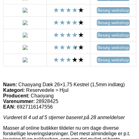
Besøg webshop
Besøg webshop
Besøg webshop
Besøg webshop
Besøg webshop
Navn:
Chaoyang Dæk 26×1.75 Kestrel (1,5mm indlæg)
Kategori:
Reservedele > Hjul
Producent:
Chaoyang
Varenummer:
28928425
EAN:
6927116147556
Vurderet til
4
ud af 5 stjerner baseret på
28
anmeldelser
Masser af online butikker tildeler nu om dage diverse
forskellige leveringsløsninger. Det mest almindelige er p.t.