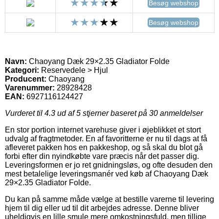
Besøg webshop
Besøg webshop
Navn:
Chaoyang Dæk 29×2.35 Gladiator Folde
Kategori:
Reservedele > Hjul
Producent:
Chaoyang
Varenummer:
28928428
EAN:
6927116124427
Vurderet til
4.3
ud af 5 stjerner baseret på
30
anmeldelser
En stor portion internet varehuse giver i øjeblikket et stort
udvalg af fragtmetoder. En af favoritterne er nu til dags at få
afleveret pakken hos en pakkeshop, og så skal du blot gå
forbi efter din nyindkøbte vare præcis når det passer dig.
Leveringsformen er jo ret gnidningsløs, og ofte desuden den
mest betalelige leveringsmanér ved køb af Chaoyang Dæk
29×2.35 Gladiator Folde.
Du kan på samme måde vælge at bestille varerne til levering
hjem til dig eller ud til dit arbejdes adresse. Denne bliver
uheldigvis en lille smule mere omkostningsfuld, men tillige