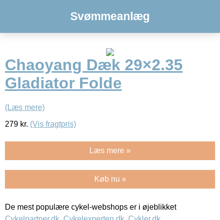
Svømmeanlæg
Chaoyang Dæk 29×2.35
Gladiator Folde
(Læs mere)
279
kr.
(Vis fragtpris)
Læs mere »
Køb nu »
De mest populære cykel-webshops er i øjeblikket
Cykelpartner.dk
,
Cykelexperten.dk
,
Cykler.dk
,