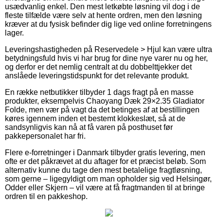
usædvanlig enkel. Den mest letkøbte løsning vil dog i de
fleste tilfælde være selv at hente ordren, men den løsning
kræver at du fysisk befinder dig lige ved online forretningens
lager.
Leveringshastigheden på Reservedele > Hjul kan være ultra
betydningsfuld hvis vi har brug for dine nye varer nu og her,
og derfor er det nemlig centralt at du dobbelttjekker det
anslåede leveringstidspunkt for det relevante produkt.
En række netbutikker tilbyder 1 dags fragt på en masse
produkter, eksempelvis Chaoyang Dæk 29×2.35 Gladiator
Folde, men vær på vagt da det betinges af at bestillingen
køres igennem inden et bestemt klokkeslæt, så at de
sandsynligvis kan nå at få varen på posthuset før
pakkepersonalet har fri.
Flere e-forretninger i Danmark tilbyder gratis levering, men
ofte er det påkrævet at du aftager for et præcist beløb. Som
alternativ kunne du tage den mest betalelige fragtløsning,
som gerne – ligegyldigt om man opholder sig ved Helsingør,
Odder eller Skjern – vil være at få fragtmanden til at bringe
ordren til en pakkeshop.