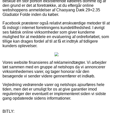
beskue en stor portion eksisterende køberes domme og af
den grund er det at foretrække, at du eftergår online
webshoppens anmeldelser af Chaoyang Dæk 29×2.35
Gladiator Folde inden du køber.
Facebook præsterer også relativt ønskværdige metoder til at
få indsigt i internet forretningens kundetilfredshed. I øvrigt
ses faktisk online virksomheder som giver kunderne
mulighed for at meddele en evaluering af ordreforløbet, som
tillige kan drages fordel af til at få et indtryk af tidligere
kunders oplevelser.
Vores website finansieres af reklameindtægter. Vi arbejder
tæt sammen med en gruppe af netshops da vi annoncerer
virksomhedernes varer, og tager honorar når den
besøgende vi sender videre gennemfører et indkøb.
Vejledning vedrørende varer og netshops ajourføres hele
tiden, men det er umuligt for os at give garantier imod
reguleringer der eventuelt er implementeret siden vi sidste
gang opdaterede sidens informationer.
BITLY: