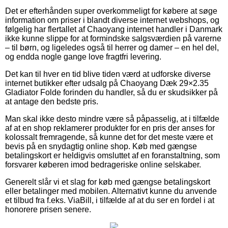
Det er efterhånden super overkommeligt for købere at søge
information om priser i blandt diverse internet webshops, og
følgelig har flertallet af Chaoyang internet handler i Danmark
ikke kunne slippe for at formindske salgsværdien på varerne
– til børn, og ligeledes også til herrer og damer – en hel del,
og endda nogle gange love fragtfri levering.
Det kan til hver en tid blive tiden værd at udforske diverse
internet butikker efter udsalg på Chaoyang Dæk 29×2.35
Gladiator Folde forinden du handler, så du er skudsikker på
at antage den bedste pris.
Man skal ikke desto mindre være så påpasselig, at i tilfælde
af at en shop reklamerer produkter for en pris der anses for
kolossalt fremragende, så kunne det for det meste være et
bevis på en snydagtig online shop. Køb med gængse
betalingskort er heldigvis omsluttet af en foranstaltning, som
forsvarer køberen imod bedrageriske online selskaber.
Generelt slår vi et slag for køb med gængse betalingskort
eller betalinger med mobilen. Alternativt kunne du anvende
et tilbud fra f.eks. ViaBill, i tilfælde af at du ser en fordel i at
honorere prisen senere.