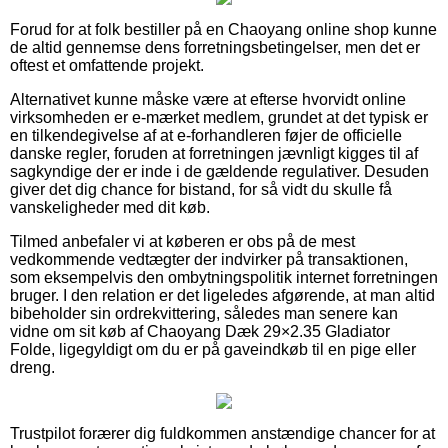
Forud for at folk bestiller på en Chaoyang online shop kunne
de altid gennemse dens forretningsbetingelser, men det er
oftest et omfattende projekt.
Alternativet kunne måske være at efterse hvorvidt online
virksomheden er e-mærket medlem, grundet at det typisk er
en tilkendegivelse af at e-forhandleren føjer de officielle
danske regler, foruden at forretningen jævnligt kigges til af
sagkyndige der er inde i de gældende regulativer. Desuden
giver det dig chance for bistand, for så vidt du skulle få
vanskeligheder med dit køb.
Tilmed anbefaler vi at køberen er obs på de mest
vedkommende vedtægter der indvirker på transaktionen,
som eksempelvis den ombytningspolitik internet forretningen
bruger. I den relation er det ligeledes afgørende, at man altid
bibeholder sin ordrekvittering, således man senere kan
vidne om sit køb af Chaoyang Dæk 29×2.35 Gladiator
Folde, ligegyldigt om du er på gaveindkøb til en pige eller
dreng.
Trustpilot forærer dig fuldkommen anstændige chancer for at