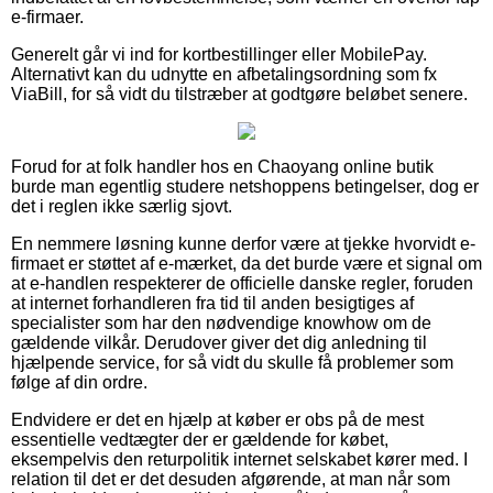
e-firmaer.
Generelt går vi ind for kortbestillinger eller MobilePay.
Alternativt kan du udnytte en afbetalingsordning som fx
ViaBill, for så vidt du tilstræber at godtgøre beløbet senere.
Forud for at folk handler hos en Chaoyang online butik
burde man egentlig studere netshoppens betingelser, dog er
det i reglen ikke særlig sjovt.
En nemmere løsning kunne derfor være at tjekke hvorvidt e-
firmaet er støttet af e-mærket, da det burde være et signal om
at e-handlen respekterer de officielle danske regler, foruden
at internet forhandleren fra tid til anden besigtiges af
specialister som har den nødvendige knowhow om de
gældende vilkår. Derudover giver det dig anledning til
hjælpende service, for så vidt du skulle få problemer som
følge af din ordre.
Endvidere er det en hjælp at køber er obs på de mest
essentielle vedtægter der er gældende for købet,
eksempelvis den returpolitik internet selskabet kører med. I
relation til det er det desuden afgørende, at man når som