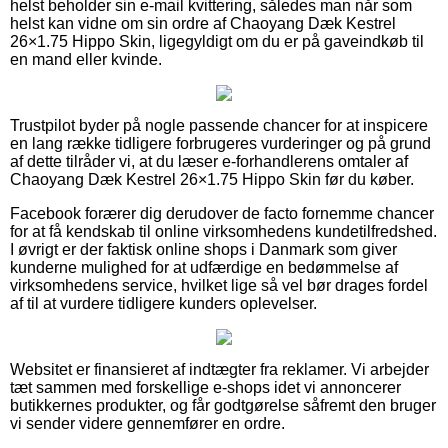
helst beholder sin e-mail kvittering, således man når som
helst kan vidne om sin ordre af Chaoyang Dæk Kestrel
26×1.75 Hippo Skin, ligegyldigt om du er på gaveindkøb til
en mand eller kvinde.
Trustpilot byder på nogle passende chancer for at inspicere
en lang række tidligere forbrugeres vurderinger og på grund
af dette tilråder vi, at du læser e-forhandlerens omtaler af
Chaoyang Dæk Kestrel 26×1.75 Hippo Skin før du køber.
Facebook forærer dig derudover de facto fornemme chancer
for at få kendskab til online virksomhedens kundetilfredshed.
I øvrigt er der faktisk online shops i Danmark som giver
kunderne mulighed for at udfærdige en bedømmelse af
virksomhedens service, hvilket lige så vel bør drages fordel
af til at vurdere tidligere kunders oplevelser.
Websitet er finansieret af indtægter fra reklamer. Vi arbejder
tæt sammen med forskellige e-shops idet vi annoncerer
butikkernes produkter, og får godtgørelse såfremt den bruger
vi sender videre gennemfører en ordre.