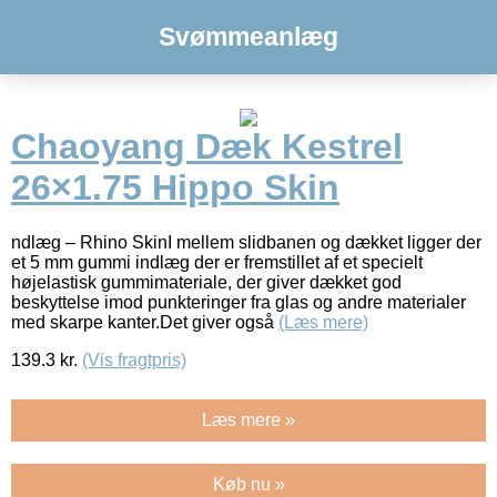
Svømmeanlæg
Chaoyang Dæk Kestrel
26×1.75 Hippo Skin
ndlæg – Rhino SkinI mellem slidbanen og dækket ligger der
et 5 mm gummi indlæg der er fremstillet af et specielt
højelastisk gummimateriale, der giver dækket god
beskyttelse imod punkteringer fra glas og andre materialer
med skarpe kanter.Det giver også
(Læs mere)
139.3
kr.
(Vis fragtpris)
Læs mere »
Køb nu »