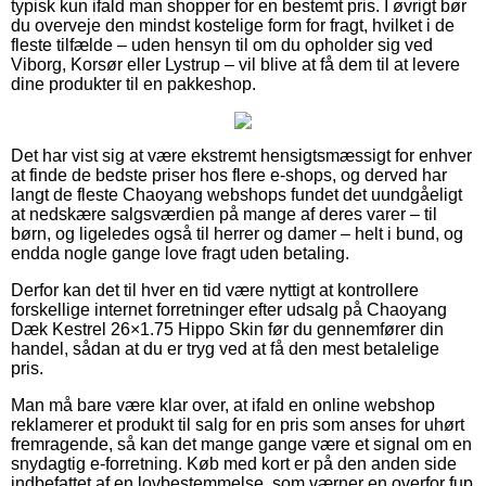
typisk kun ifald man shopper for en bestemt pris. I øvrigt bør
du overveje den mindst kostelige form for fragt, hvilket i de
fleste tilfælde – uden hensyn til om du opholder sig ved
Viborg, Korsør eller Lystrup – vil blive at få dem til at levere
dine produkter til en pakkeshop.
Det har vist sig at være ekstremt hensigtsmæssigt for enhver
at finde de bedste priser hos flere e-shops, og derved har
langt de fleste Chaoyang webshops fundet det uundgåeligt
at nedskære salgsværdien på mange af deres varer – til
børn, og ligeledes også til herrer og damer – helt i bund, og
endda nogle gange love fragt uden betaling.
Derfor kan det til hver en tid være nyttigt at kontrollere
forskellige internet forretninger efter udsalg på Chaoyang
Dæk Kestrel 26×1.75 Hippo Skin før du gennemfører din
handel, sådan at du er tryg ved at få den mest betalelige
pris.
Man må bare være klar over, at ifald en online webshop
reklamerer et produkt til salg for en pris som anses for uhørt
fremragende, så kan det mange gange være et signal om en
snydagtig e-forretning. Køb med kort er på den anden side
indbefattet af en lovbestemmelse, som værner en overfor fup