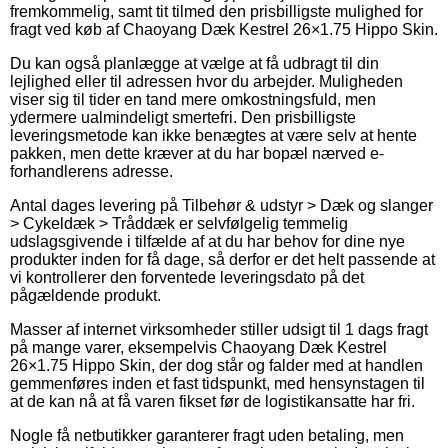
fremkommelig, samt tit tilmed den prisbilligste mulighed for
fragt ved køb af Chaoyang Dæk Kestrel 26×1.75 Hippo Skin.
Du kan også planlægge at vælge at få udbragt til din
lejlighed eller til adressen hvor du arbejder. Muligheden
viser sig til tider en tand mere omkostningsfuld, men
ydermere ualmindeligt smertefri. Den prisbilligste
leveringsmetode kan ikke benægtes at være selv at hente
pakken, men dette kræver at du har bopæl nærved e-
forhandlerens adresse.
Antal dages levering på Tilbehør & udstyr > Dæk og slanger
> Cykeldæk > Tråddæk er selvfølgelig temmelig
udslagsgivende i tilfælde af at du har behov for dine nye
produkter inden for få dage, så derfor er det helt passende at
vi kontrollerer den forventede leveringsdato på det
pågældende produkt.
Masser af internet virksomheder stiller udsigt til 1 dags fragt
på mange varer, eksempelvis Chaoyang Dæk Kestrel
26×1.75 Hippo Skin, der dog står og falder med at handlen
gemmenføres inden et fast tidspunkt, med hensynstagen til
at de kan nå at få varen fikset før de logistikansatte har fri.
Nogle få netbutikker garanterer fragt uden betaling, men