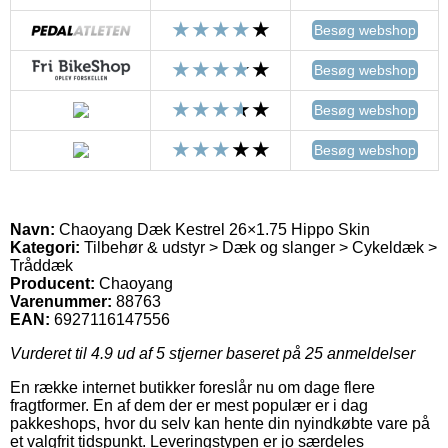
Besøg webshop
Besøg webshop
Besøg webshop
Besøg webshop
Navn:
Chaoyang Dæk Kestrel 26×1.75 Hippo Skin
Kategori:
Tilbehør & udstyr > Dæk og slanger > Cykeldæk >
Tråddæk
Producent:
Chaoyang
Varenummer:
88763
EAN:
6927116147556
Vurderet til
4.9
ud af 5 stjerner baseret på
25
anmeldelser
En række internet butikker foreslår nu om dage flere
fragtformer. En af dem der er mest populær er i dag
pakkeshops, hvor du selv kan hente din nyindkøbte vare på
et valgfrit tidspunkt. Leveringstypen er jo særdeles