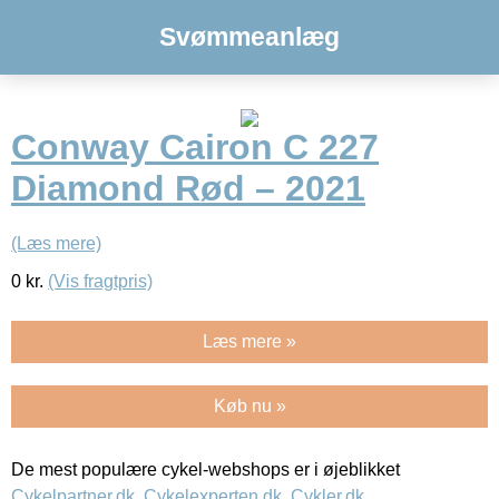
Svømmeanlæg
Conway Cairon C 227
Diamond Rød – 2021
(Læs mere)
0
kr.
(Vis fragtpris)
Læs mere »
Køb nu »
De mest populære cykel-webshops er i øjeblikket
Cykelpartner.dk
,
Cykelexperten.dk
,
Cykler.dk
,