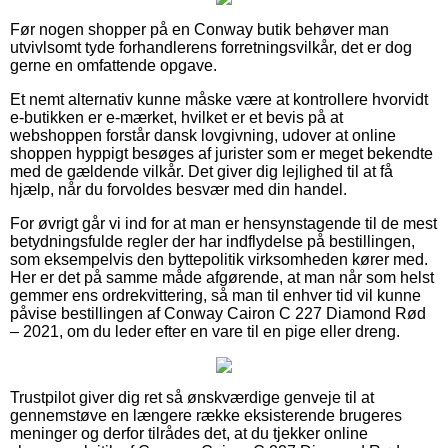
Før nogen shopper på en Conway butik behøver man
utvivlsomt tyde forhandlerens forretningsvilkår, det er dog
gerne en omfattende opgave.
Et nemt alternativ kunne måske være at kontrollere hvorvidt
e-butikken er e-mærket, hvilket er et bevis på at
webshoppen forstår dansk lovgivning, udover at online
shoppen hyppigt besøges af jurister som er meget bekendte
med de gældende vilkår. Det giver dig lejlighed til at få
hjælp, når du forvoldes besvær med din handel.
For øvrigt går vi ind for at man er hensynstagende til de mest
betydningsfulde regler der har indflydelse på bestillingen,
som eksempelvis den byttepolitik virksomheden kører med.
Her er det på samme måde afgørende, at man når som helst
gemmer ens ordrekvittering, så man til enhver tid vil kunne
påvise bestillingen af Conway Cairon C 227 Diamond Rød
– 2021, om du leder efter en vare til en pige eller dreng.
Trustpilot giver dig ret så ønskværdige genveje til at
gennemstøve en længere række eksisterende brugeres
meninger og derfor tilrådes det, at du tjekker online