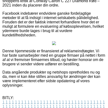
shoppens kritik af Conway Cairon C 227 Diamond Rød –
2021 inden du placerer din ordre.
Facebook indebærer endvidere ganske fordelagtige
metoder til at få indsigt i internet selskabets pålidelighed.
Foruden det er der faktisk internet forhandlere hvor det er
muligt at formulere en evaluering af købsoplevelsen, hvilket
ydermere burde tages i brug til at vurdere
kundetilfredsheden.
Denne hjemmeside er finansieret af reklameindtægter. Vi
har faste samarbejder med en gruppe firmaer på nettet i form
af at vi fremviser firmaernes tilbud, og høster honorar om de
brugere vi sender videre udfører en bestilling.
Data angående produkter og netshops opretholdes nu og
da, men vi kan ikke stilles ansvarlig for ændringer der kan
være implementeret efter sidste opdatering af vores
oplysninger.
BITLY:
1
1
1
1
1
1
1
1
1
1
1
1
1
1
1
1
1
1
1
1
1
1
1
1
1
1
1
1
1
1
1
1
1
1
1
1
1
1
1
1
1
1
1
1
1
1
1
1
1
1
1
1
1
1
1
1
1
1
1
1
1
1
1
1
1
1