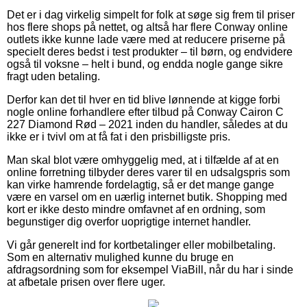
Det er i dag virkelig simpelt for folk at søge sig frem til priser
hos flere shops på nettet, og altså har flere Conway online
outlets ikke kunne lade være med at reducere priserne på
specielt deres bedst i test produkter – til børn, og endvidere
også til voksne – helt i bund, og endda nogle gange sikre
fragt uden betaling.
Derfor kan det til hver en tid blive lønnende at kigge forbi
nogle online forhandlere efter tilbud på Conway Cairon C
227 Diamond Rød – 2021 inden du handler, således at du
ikke er i tvivl om at få fat i den prisbilligste pris.
Man skal blot være omhyggelig med, at i tilfælde af at en
online forretning tilbyder deres varer til en udsalgspris som
kan virke hamrende fordelagtig, så er det mange gange
være en varsel om en uærlig internet butik. Shopping med
kort er ikke desto mindre omfavnet af en ordning, som
begunstiger dig overfor uoprigtige internet handler.
Vi går generelt ind for kortbetalinger eller mobilbetaling.
Som en alternativ mulighed kunne du bruge en
afdragsordning som for eksempel ViaBill, når du har i sinde
at afbetale prisen over flere uger.