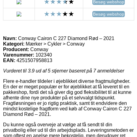
Besøg webshop
Besøg webshop
Navn:
Conway Cairon C 227 Diamond Rød – 2021
Kategori:
Mærker > Cykler > Conway
Producent:
Conway
Varenummer:
102340
EAN:
4251507958813
Vurderet til
3.9
ud af 5 stjerner baseret på
7
anmeldelser
Flere e-handler tildeler i øjeblikket diverse fragtmuligheder.
En der er meget populær er for øjeblikket at få leveret til en
pakkeshop, fordi det så giver dig god fleksibilitet til at kunne
afhente dine nye produkter på et selvvalgt tidspunkt.
Fragtløsningen er jo rigtig praktisk, samt tit endvidere den
mindst kostelige fragtform ved køb af Conway Cairon C 227
Diamond Rød – 2021.
Du kunne også overveje at vælge at få sendt til din
privatbolig eller ud til din arbejdsplads. Leveringsmetoden er
som oftest en anelse mere bekostelig, men derudover ret