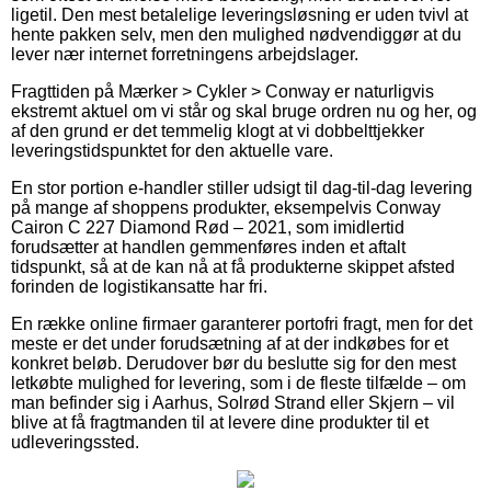
ligetil. Den mest betalelige leveringsløsning er uden tvivl at
hente pakken selv, men den mulighed nødvendiggør at du
lever nær internet forretningens arbejdslager.
Fragttiden på Mærker > Cykler > Conway er naturligvis
ekstremt aktuel om vi står og skal bruge ordren nu og her, og
af den grund er det temmelig klogt at vi dobbelttjekker
leveringstidspunktet for den aktuelle vare.
En stor portion e-handler stiller udsigt til dag-til-dag levering
på mange af shoppens produkter, eksempelvis Conway
Cairon C 227 Diamond Rød – 2021, som imidlertid
forudsætter at handlen gemmenføres inden et aftalt
tidspunkt, så at de kan nå at få produkterne skippet afsted
forinden de logistikansatte har fri.
En række online firmaer garanterer portofri fragt, men for det
meste er det under forudsætning af at der indkøbes for et
konkret beløb. Derudover bør du beslutte sig for den mest
letkøbte mulighed for levering, som i de fleste tilfælde – om
man befinder sig i Aarhus, Solrød Strand eller Skjern – vil
blive at få fragtmanden til at levere dine produkter til et
udleveringssted.